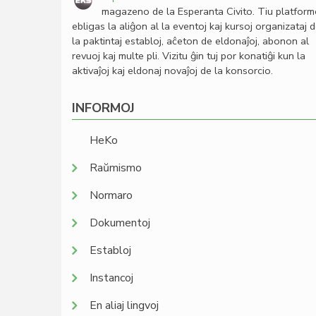
magazeno de la Esperanta Civito. Tiu platfor
ebligas la aliĝon al la eventoj kaj kursoj organizataj 
la paktintaj establoj, aĉeton de eldonaĵoj, abonon al
revuoj kaj multe pli. Vizitu ĝin tuj por konatiĝi kun la
aktivaĵoj kaj eldonaj novaĵoj de la konsorcio.
INFORMOJ
HeKo
Raŭmismo
Normaro
Dokumentoj
Establoj
Instancoj
En aliaj lingvoj