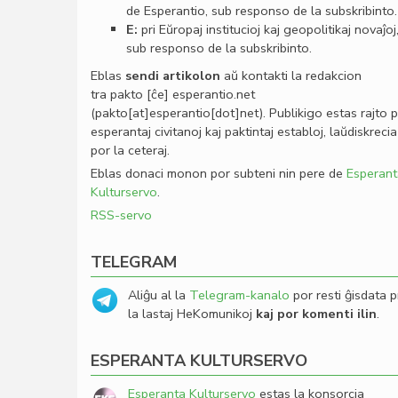
de Esperantio, sub responso de la subskribinto.
E:
pri Eŭropaj institucioj kaj geopolitikaj novaĵoj
sub responso de la subskribinto.
Eblas
sendi
artikolon
aŭ kontakti la redakcion
tra
pakto
[ĉe]
esperantio
.
net
(pakto[at]esperantio[dot]net)
. Publikigo estas rajto 
esperantaj civitanoj kaj paktintaj establoj, laŭdiskrecia
por la ceteraj.
Eblas donaci monon por subteni nin pere de
Esperant
Kulturservo
.
RSS-servo
TELEGRAM
Aliĝu al la
Telegram-kanalo
por resti ĝisdata p
la lastaj HeKomunikoj
kaj por komenti ilin
.
ESPERANTA KULTURSERVO
Esperanta Kulturservo
estas la konsorcia