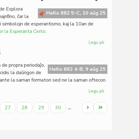
UEA
de
 de Esplora
KCE
HeKo 882 5-C, 10 aŭg 25
ajnﬁno, ĉar la
pri
i simbolojn de esperantismo, kaj la 10an de
frazeologio
r la Esperanta Civito
.
Legu pli
pri
Agrabla
6
semajnfino
medite
n de propra periodaĵo,
pri
HeKo 882 4-B, 9 aŭg 25
dis la daŭrigon de
historiaj
gante la saman formaton sed ne la saman oftecon.
dokumentoj
Legu pli
pri
"Femina"
resurektos
ala
Paĝo
Paĝo
Paĝo
Paĝo
Next
Last
27
28
29
30
…
en
page
page
2026