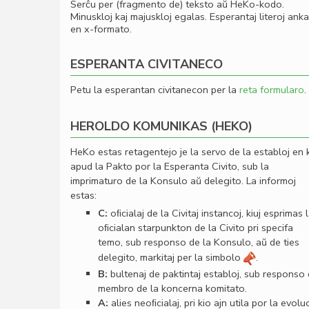
Serĉu per (fragmento de) teksto aŭ HeKo-kodo.
Minuskloj kaj majuskloj egalas. Esperantaj literoj ank
en x-formato.
ESPERANTA CIVITANECO
Petu la esperantan civitanecon per la
reta formularo
.
HEROLDO KOMUNIKAS (HEKO)
HeKo estas retagentejo je la servo de la establoj en 
apud la Pakto por la Esperanta Civito, sub la
imprimaturo de la Konsulo aŭ delegito. La informoj
estas:
C:
oﬁcialaj de la Civitaj instancoj, kiuj esprimas 
oﬁcialan starpunkton de la Civito pri specifa
temo, sub responso de la Konsulo, aŭ de ties
delegito, markitaj per la simbolo
.
B:
bultenaj de paktintaj establoj, sub responso
membro de la koncerna komitato.
A:
alies neoﬁcialaj, pri kio ajn utila por la evolu