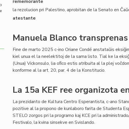
rememorante
mo
la rezolucion pri Palestino, aprobitan de la Senato en Ĉa
de
atestante
Manuela Blanco transprenas 
Fine de marto 2025 c-ino Oriane Condé anstataŭis eksiĝi
kiel unua el la neelektitoj de la sama listo. Tial ke la eks
(Unua) Vickonsulo, lia oﬁco estis atribuita al la plej voĉd
konforme al la art. 20, par. 4 de la Konstitucio.
La 15a KEF ree organizota e
La prezidanto de Kultura Centro Esperantista, c-ano Stan
pozitive al la propono de kunlaboro farita de Studenta Esp
STELO zorgos pri la programo kaj KCE pri la administrado
Festivalo, la kvina sinsekve en Svislando.