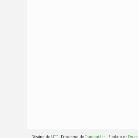
Dizajno de
MTT
· Programo de
Tramontána
· Funkcio de
Drup