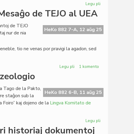
Legu pli
pri
La
 Mesaĝo de TEJO al UEA
15a
KEF
antoj de TEJO
ree
HeKo 882 7-A, 12 aŭg 25
aj nur de nia
organizota
en
Svislando
reneble, tio ne venas por pravigi la agadon, sed
Legu pli
pri
1 komento
Ĉu
azeologio
fendo
en
la Tago de la Pakto,
la
HeKo 882 6-B, 11 aŭg 25
re staĝon sub la
sama
a Foiro” kaj dojeno de la
Lingva Komitato de
tendo?
Mesaĝo
de
Legu pli
pri
TEJO
Traduka
i historiaj dokumentoj
al
staĝo