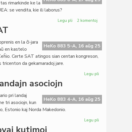
as rimarkinde ke la
A: se vendita, kie ili laborus?
Legu pli
pri
2 komentoj
TEJO
AT
urĝe
bezonas
renis en la ĉi-jara
kandidatojn
HeKo 883 5-A, 16 aŭg 25
aŭ en kastelo
por
 Ĉeĥio. Certe SAT atingos sian centan kongreson,
volontulado
is tricenton da gekamaradoj jare.
Legu pli
pri
Finiĝis
andajn asociojn
la
98a
io pri landaj
kongreso
HeKo 883 4-A, 16 aŭg 25
 tri asociojn, kun
de
rdo, Estonio kaj Norda Makedonio.
SAT
Legu pli
pri
Laŭ
ovaj kutimoj