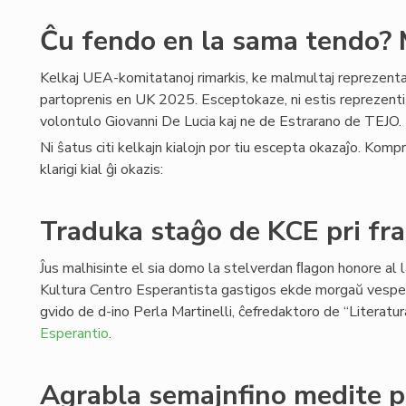
Ĉu fendo en la sama tendo?
Kelkaj UEA-komitatanoj rimarkis, ke malmultaj reprezent
partoprenis en UK 2025. Esceptokaze, ni estis reprezentit
volontulo Giovanni De Lucia kaj ne de Estrarano de TEJO.
Ni ŝatus citi kelkajn kialojn por tiu escepta okazaĵo. Komp
klarigi kial ĝi okazis:
Traduka staĝo de KCE pri fr
Ĵus malhisinte el sia domo la stelverdan ﬂagon honore al 
Kultura Centro Esperantista gastigos ekde morgaŭ vespe
gvido de d-ino Perla Martinelli, ĉefredaktoro de “Literatur
Esperantio
.
Agrabla semajnfino medite pr