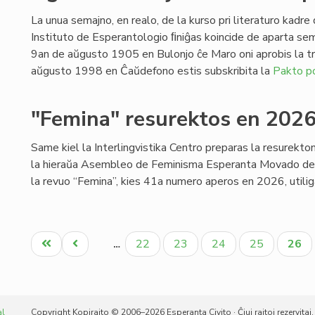
La unua semajno, en realo, de la kurso pri literaturo kadre
Instituto de Esperantologio ﬁniĝas koincide de aparta sem
9an de aŭgusto 1905 en Bulonjo ĉe Maro oni aprobis la tr
aŭgusto 1998 en Ĉaŭdefono estis subskribita la
Pakto po
"Femina" resurektos en 202
Same kiel la Interlingvistika Centro preparas la resurekto
la hieraŭa Asembleo de Feminisma Esperanta Movado deci
la revuo “Femina”, kies 41a numero aperos en 2026, utili
Pagination
Unua
Antaŭa
Paĝo
Paĝo
Paĝo
Paĝo
Aktu
22
23
24
25
26
…
paĝo
paĝo
paĝo
al
Copyright Kopirajto © 2006–2026 Esperanta Civito · Ĉiuj rajtoj rezervitaj.