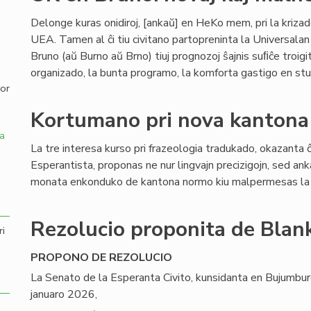
Delonge kuras onidiroj, [ankaŭ] en HeKo mem, pri la krizad
,
UEA. Tamen al ĉi tiu civitano partopreninta la Universala
Bruno (aŭ Burno aŭ Brno) tiuj prognozoj ŝajnis suﬁĉe troigi
organizado, la bunta programo, la komforta gastigo en stu
por
Kortumano pri nova kantona
a
La tre interesa kurso pri frazeologia tradukado, okazanta 
Esperantista, proponas ne nur lingvajn precizigojn, sed ankaŭ
monata enkonduko de kantona normo kiu malpermesas la 
Rezolucio proponita de Blank
ri
PROPONO DE REZOLUCIO
La Senato de la Esperanta Civito, kunsidanta en Bujumbur
januaro 2026,