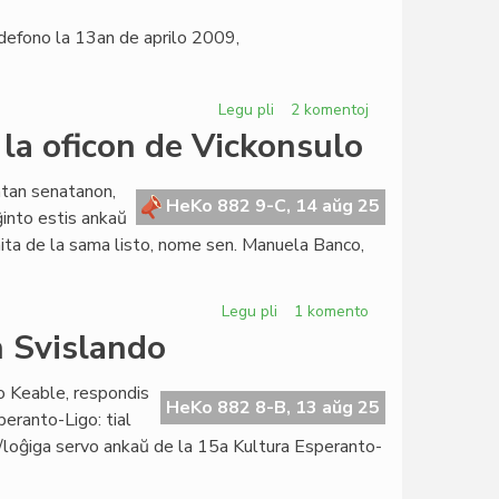
ŭdefono la 13an de aprilo 2009,
Legu pli
pri
2 komentoj
Rezolucio
la oficon de Vickonsulo
proponita
de
ntan senatanon,
Blankanoj
HeKo 882 9-C, 14 aŭg 25
iĝinto estis ankaŭ
diskutota
onita de la sama listo, nome sen. Manuela Banco,
en
Afriko
Legu pli
pri
1 komento
Manuela
n Svislando
Blanco
transprenas
o Keable, respondis
la
HeKo 882 8-B, 13 aŭg 25
eranto-Ligo: tial
oficon
/loĝiga servo ankaŭ de la 15a Kultura Esperanto-
de
Vickonsulo