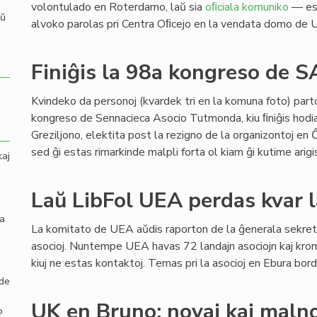
volontulado en Roterdamo, laŭ sia
oﬁciala komuniko
— est
aŭ
alvoko parolas pri Centra Oﬁcejo en la vendata domo de UE
Finiĝis la 98a kongreso de S
Kvindeko da personoj (kvardek tri en la komuna foto) partop
kongreso de Sennacieca Asocio Tutmonda, kiu ﬁniĝis hodi
Greziljono, elektita post la rezigno de la organizontoj en
sed ĝi estas rimarkinde malpli forta ol kiam ĝi kutime arig
kaj
Laŭ LibFol UEA perdas kvar l
la
La komitato de UEA aŭdis raporton de la ĝenerala sekretar
asocioj. Nuntempe UEA havas 72 landajn asociojn kaj krome
kiuj ne estas kontaktoj. Temas pri la asocioj en Ebura bo
 de
UK en Bruno: novaj kaj maln
o