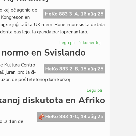
LibFol
UEA
o kaj eĉ agonio de
perdas
HeKo 883 3-A, 16 aŭg 25
n Kongreson en
kvar
taj, se juĝi laŭ la UK mem. Bone impresis la detala
landajn
denta gastejo, la granda partoprenantaro.
asociojn
Legu pli
pri
2 komentoj
UK
 normo en Svislando
en
Bruno:
ĉe Kultura Centro
novaj
HeKo 883 2-B, 15 aŭg 25
 juran, pro la ĉi-
kaj
uzon de poŝtelefonoj dum kursoj.
malnovaj
kutimoj
Legu pli
pri
Kortumano
anoj diskutota en Afriko
pri
nova
kantona
HeKo 883 1-C, 14 aŭg 25
o la 1an de
normo
en
Svislando