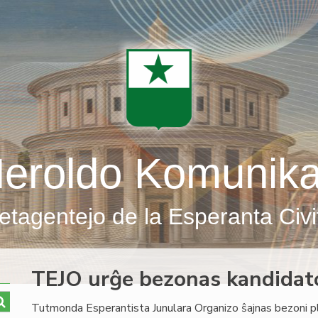
eroldo Komunik
etagentejo de la Esperanta Civi
TEJO urĝe bezonas kandidat
Tutmonda Esperantista Junulara Organizo ŝajnas bezoni pl