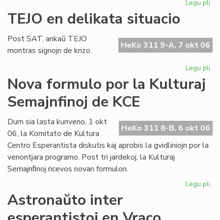
Legu pli
pri
Ho
TEJO en delikata situacio
al
An
Post SAT, ankaŭ TEJO
Pol
HeKo 311 9-A, 7 okt 06
montras signojn de krizo.
Legu pli
pri
TE
Nova formulo por la Kulturaj
en
Semajnfinoj de KCE
del
sit
Dum sia lasta kunveno, 1 okt
HeKo 311 8-B, 6 okt 06
06, la Komitato de Kultura
Centro Esperantista diskutis kaj aprobis la gvidliniojn por la
venontjara programo. Post tri jardekoj, la Kulturaj
Semajnﬁnoj ricevos novan formulon.
Legu pli
pri
No
Astronaŭto inter
fo
esperantistoj en Vraco
po