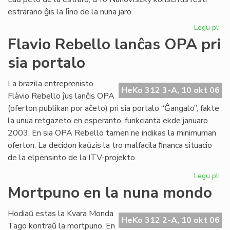
estrarano ĝis la ﬁno de la nuna jaro.
Legu pli
pri
Joz
Flavio Rebello lanĉas OPA pri
Ba
sia portalo
es
la
no
La brazila entreprenisto
HeKo 312 3-A, 10 okt 06
pr
Flàvio Rebello ĵus lanĉis OPA
de
(oferton publikan por aĉeto) pri sia portalo “Ĝangalo”, fakte
HE
la unua retgazeto en esperanto, funkcianta ekde januaro
2003. En sia OPA Rebello tamen ne indikas la minimuman
oferton. La decidon kaŭzis la tro malfacila ﬁnanca situacio
de la elpensinto de la ITV-projekto.
Legu pli
pri
Fla
Mortpuno en la nuna mondo
Re
la
Hodiaŭ estas la Kvara Monda
OP
HeKo 312 2-A, 10 okt 06
Tago kontraŭ la mortpuno. En
pri