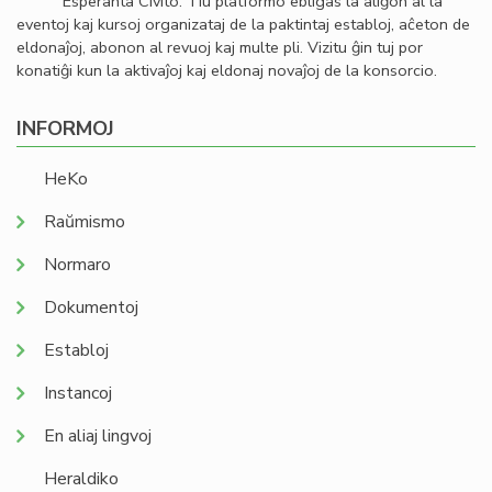
Esperanta Civito. Tiu platformo ebligas la aliĝon al la
eventoj kaj kursoj organizataj de la paktintaj establoj, aĉeton de
eldonaĵoj, abonon al revuoj kaj multe pli. Vizitu ĝin tuj por
konatiĝi kun la aktivaĵoj kaj eldonaj novaĵoj de la konsorcio.
INFORMOJ
HeKo
Raŭmismo
Normaro
Dokumentoj
Establoj
Instancoj
En aliaj lingvoj
Heraldiko