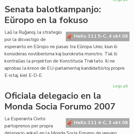
De
Senata balotkampanjo:
en
Eŭropo en la fokuso
AR
kiu
po
Laŭ la Ruĝanoj, la strategio
HeKo 311 5-C, 4 okt 06
Wi
por la disvastigo de
Au
esperanto en Eŭropo ne pasas tra Eŭropa Unio, kiun ili
konsideras novliberisma kaj burokratia monstro. Tial ili
kontraŭas la projekton de Konstitucia Traktato. Ili ne
aprobas la kreon de EU-parlamentaj kandidatlistoj propre
E-istaj, kiel E-D-E.
Legu pli
pri
Se
Oficiala delegacio en la
ba
Monda Socia Forumo 2007
Eŭ
en
la
La Esperanta Civito
HeKo 311 4-C, 3 okt 06
fo
partoprenos per propra
delegacio ankaŭ en la Monda Socia Forumo de januaro