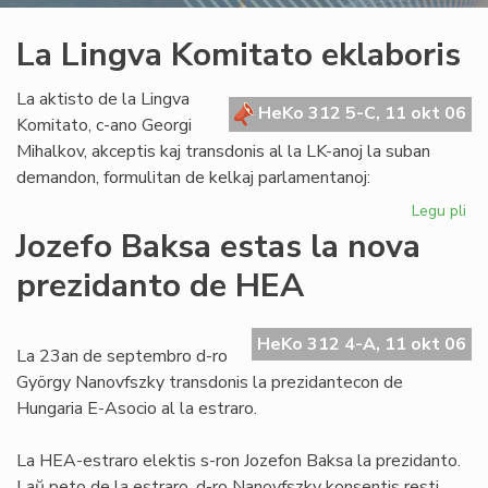
La Lingva Komitato eklaboris
La aktisto de la Lingva
HeKo 312 5-C, 11 okt 06
Komitato, c-ano Georgi
Mihalkov, akceptis kaj transdonis al la LK-anoj la suban
demandon, formulitan de kelkaj parlamentanoj:
Legu pli
pri
La
Jozefo Baksa estas la nova
Li
prezidanto de HEA
Ko
ekl
HeKo 312 4-A, 11 okt 06
La 23an de septembro d-ro
György Nanovfszky transdonis la prezidantecon de
Hungaria E-Asocio al la estraro.
La HEA-estraro elektis s-ron Jozefon Baksa la prezidanto.
Laŭ peto de la estraro, d-ro Nanovfszky konsentis resti