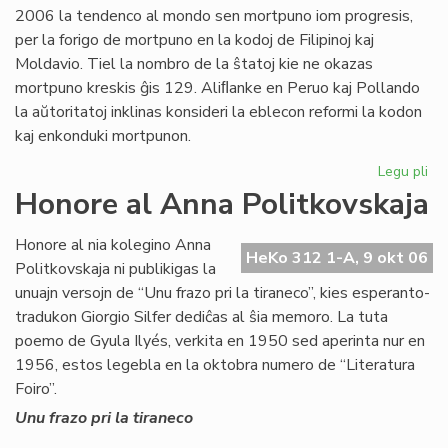
2006 la tendenco al mondo sen mortpuno iom progresis,
sia
per la forigo de mortpuno en la kodoj de Filipinoj kaj
por
Moldavio. Tiel la nombro de la ŝtatoj kie ne okazas
mortpuno kreskis ĝis 129. Aliﬂanke en Peruo kaj Pollando
la aŭtoritatoj inklinas konsideri la eblecon reformi la kodon
kaj enkonduki mortpunon.
Legu pli
pri
Mo
Honore al Anna Politkovskaja
en
la
Honore al nia kolegino Anna
nu
HeKo 312 1-A, 9 okt 06
Politkovskaja ni publikigas la
mo
unuajn versojn de “Unu frazo pri la tiraneco”, kies esperanto-
tradukon Giorgio Silfer dediĉas al ŝia memoro. La tuta
poemo de Gyula Ilyés, verkita en 1950 sed aperinta nur en
1956, estos legebla en la oktobra numero de “Literatura
Foiro”.
Unu frazo pri la tiraneco