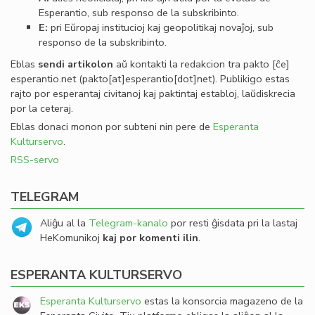
Esperantio, sub responso de la subskribinto.
E:
pri Eŭropaj institucioj kaj geopolitikaj novaĵoj, sub
responso de la subskribinto.
Eblas
sendi
artikolon
aŭ kontakti la redakcion tra
pakto
[ĉe]
esperantio
.
net
(pakto[at]esperantio[dot]net)
. Publikigo estas
rajto por esperantaj civitanoj kaj paktintaj establoj, laŭdiskrecia
por la ceteraj.
Eblas donaci monon por subteni nin pere de
Esperanta
Kulturservo
.
RSS-servo
TELEGRAM
Aliĝu al la
Telegram-kanalo
por resti ĝisdata pri la lastaj
HeKomunikoj
kaj por komenti ilin
.
ESPERANTA KULTURSERVO
Esperanta Kulturservo
estas la konsorcia magazeno de la