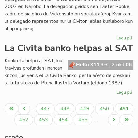
2007 en Najrobo. La delegacion gvidos sen. Dieter Rooke,
kadre de sia oﬁco de Vickonsulo pri socialaj aferoj. Kvankam
la delegacio reprezentos nur la Civiton, eblas kunlaboro kun
aliaj organizoj.
Legu pli
pri
Ofi
La Civita banko helpas al SAT
de
en
Konkreta helpo al SAT, kiu
la
HeKo 311 3-C, 2 okt 06
travivas profundan ﬁnancan
Mo
krizon, ĵus venis el la Civita Banko, per la aĉeto de preskaŭ
So
la tuta stoko de Plena Ilustrita Vortaro (eldono 1987).
Fo
20
Legu pli
pri
La
Pagination
Civ
Unua
Antaŭa
Paĝo
Paĝo
Paĝo
Paĝo
Aktual
447
448
449
450
451
…
ba
paĝo
paĝo
paĝo
he
Paĝo
Paĝo
Paĝo
Paĝo
Next
Last
452
453
454
455
…
al
page
page
SA