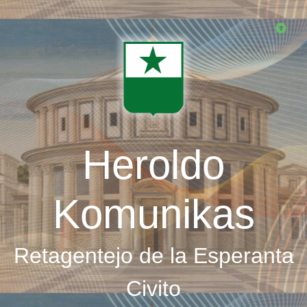
Skip
to
main
content
Heroldo
Komunikas
Retagentejo de la Esperanta
Civito