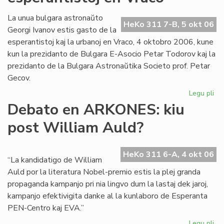
la
Kul
La unua bulgara astronaŭto
HeKo 311 7-B, 5 okt 06
Se
Georgi Ivanov estis gasto de la
de
esperantistoj kaj la urbanoj en Vraco, 4 oktobro 2006, kune
KC
kun la prezidanto de Bulgara E-Asocio Petar Todorov kaj la
prezidanto de la Bulgara Astronaŭtika Societo prof. Petar
Gecov.
Legu pli
pri
As
Debato en ARKONES: kiu
int
post William Auld?
esp
en
Vr
HeKo 311 6-A, 4 okt 06
“La kandidatigo de William
Auld por la literatura Nobel-premio estis la plej granda
propaganda kampanjo pri nia lingvo dum la lastaj dek jaroj,
kampanjo efektivigita danke al la kunlaboro de Esperanta
PEN-Centro kaj EVA.”
Legu pli
pri