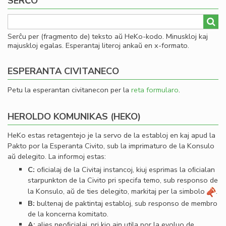
SERĈO
Serĉu per (fragmento de) teksto aŭ HeKo-kodo. Minuskloj kaj
majuskloj egalas. Esperantaj literoj ankaŭ en x-formato.
ESPERANTA CIVITANECO
Petu la esperantan civitanecon per la
reta formularo
.
HEROLDO KOMUNIKAS (HEKO)
HeKo estas retagentejo je la servo de la establoj en kaj apud la
Pakto por la Esperanta Civito, sub la imprimaturo de la Konsulo
aŭ delegito. La informoj estas:
C:
oﬁcialaj de la Civitaj instancoj, kiuj esprimas la oﬁcialan
starpunkton de la Civito pri specifa temo, sub responso de
la Konsulo, aŭ de ties delegito, markitaj per la simbolo
.
B:
bultenaj de paktintaj establoj, sub responso de membro
de la koncerna komitato.
A:
alies neoﬁcialaj, pri kio ajn utila por la evoluo de