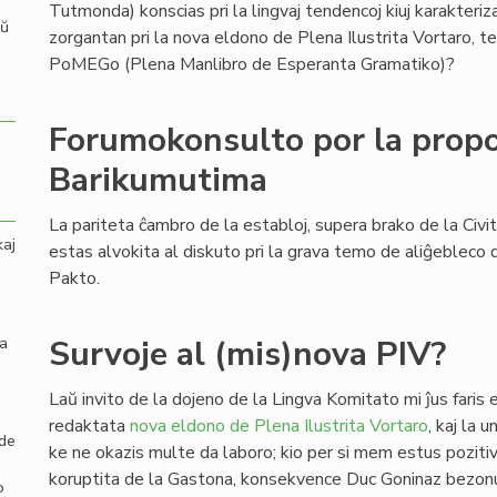
Tutmonda) konscias pri la lingvaj tendencoj kiuj karakteri
aŭ
zorgantan pri la nova eldono de Plena Ilustrita Vortaro,
PoMEGo (Plena Manlibro de Esperanta Gramatiko)?
Forumokonsulto por la propo
Barikumutima
La pariteta ĉambro de la establoj, supera brako de la Civi
kaj
estas alvokita al diskuto pri la grava temo de aliĝebleco d
Pakto.
la
Survoje al (mis)nova PIV?
Laŭ invito de la dojeno de la Lingva Komitato mi ĵus faris
redaktata
nova eldono de Plena Ilustrita Vortaro
, kaj la 
 de
ke ne okazis multe da laboro; kio per si mem estus pozitiva
koruptita de la Gastona, konsekvence Duc Goninaz bezonu
o