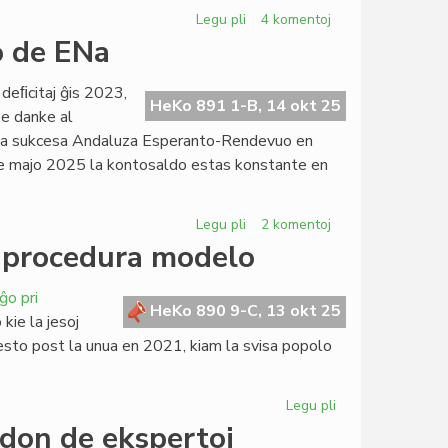
Legu pli
pri
4 komentoj
Survoje
o de ENa
al
(mis)nova
deﬁcitaj ĝis 2023,
PIV?
HeKo 891 1-B, 14 okt 25
pe danke al
ŭ la sukcesa Andaluza Esperanto-Rendevuo en
kde majo 2025 la kontosaldo estas konstante en
Legu pli
pri
2 komentoj
Resanigita
s procedura modelo
la
financa
ĝo pri
situacio
HeKo 890 9-C, 13 okt 25
kie la jesoj
de
 testo post la unua en 2021, kiam la svisa popolo
ENa
Legu pli
pri
Elektronika
adon de ekspertoj
identigo: