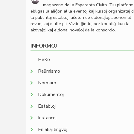
magazeno de la Esperanta Civito. Tiu platfor
ebligas la aliĝon al la eventoj kaj kursoj organizataj 
la paktintaj establoj, aĉeton de eldonaĵoj, abonon al
revuoj kaj multe pli. Vizitu ĝin tuj por konatiĝi kun la
aktivaĵoj kaj eldonaj novaĵoj de la konsorcio.
INFORMOJ
HeKo
Raŭmismo
Normaro
Dokumentoj
Establoj
Instancoj
En aliaj lingvoj