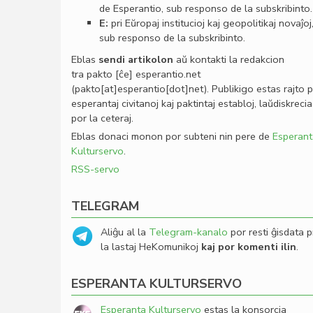
de Esperantio, sub responso de la subskribinto.
E:
pri Eŭropaj institucioj kaj geopolitikaj novaĵoj
sub responso de la subskribinto.
Eblas
sendi
artikolon
aŭ kontakti la redakcion
tra
pakto
[ĉe]
esperantio
.
net
(pakto[at]esperantio[dot]net)
. Publikigo estas rajto 
esperantaj civitanoj kaj paktintaj establoj, laŭdiskrecia
por la ceteraj.
Eblas donaci monon por subteni nin pere de
Esperant
Kulturservo
.
RSS-servo
TELEGRAM
Aliĝu al la
Telegram-kanalo
por resti ĝisdata p
la lastaj HeKomunikoj
kaj por komenti ilin
.
ESPERANTA KULTURSERVO
Esperanta Kulturservo
estas la konsorcia