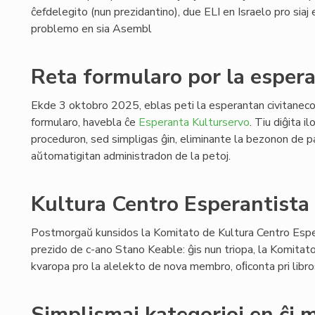
ĉefdelegito (nun prezidantino), due ELI en Israelo pro siaj e
problemo en sia Asembl
Reta formularo por la espera
Ekde 3 oktobro 2025, eblas peti la esperantan civitaneco
formularo, havebla ĉe
Esperanta Kulturservo
. Tiu diĝita i
proceduron, sed simpligas ĝin, eliminante la bezonon de pa
aŭtomatigitan administradon de la petoj.
Kultura Centro Esperantista 
Postmorgaŭ kunsidos la Komitato de Kultura Centro Esper
prezido de c-ano Stano Keable: ĝis nun triopa, la Komitat
kvaropa pro la alelekto de nova membro, oﬁconta pri libro
Simplismaj kategorioj en ĉi