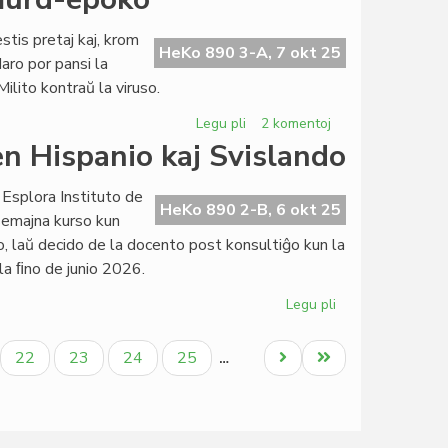
Centro
Esperantista
stis pretaj kaj, krom
kun
HeKo 890 3-A, 7 okt 25
daro por pansi la
pli
Milito kontraŭ la viruso.
larĝa
Komitato
Legu pli
pri
2 komentoj
Simplismaj
en Hispanio kaj Svislando
kategorioj
en
 Esplora Instituto de
ĉi
HeKo 890 2-B, 6 okt 25
emajna kurso kun
murd-
 laŭ decido de la docento post konsultiĝo kun la
epoko
la ﬁno de junio 2026.
Legu pli
pri
EIE-
semestroj
ala
Paĝo
Paĝo
Paĝo
Paĝo
Next
Last
22
23
24
25
…
pri
page
page
literaturo
en
Hispanio