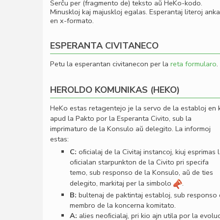
Serĉu per (fragmento de) teksto aŭ HeKo-kodo.
Minuskloj kaj majuskloj egalas. Esperantaj literoj ank
en x-formato.
ESPERANTA CIVITANECO
Petu la esperantan civitanecon per la
reta formularo
.
HEROLDO KOMUNIKAS (HEKO)
HeKo estas retagentejo je la servo de la establoj en 
apud la Pakto por la Esperanta Civito, sub la
imprimaturo de la Konsulo aŭ delegito. La informoj
estas:
C:
oﬁcialaj de la Civitaj instancoj, kiuj esprimas 
oﬁcialan starpunkton de la Civito pri specifa
temo, sub responso de la Konsulo, aŭ de ties
delegito, markitaj per la simbolo
.
B:
bultenaj de paktintaj establoj, sub responso
membro de la koncerna komitato.
A:
alies neoﬁcialaj, pri kio ajn utila por la evolu