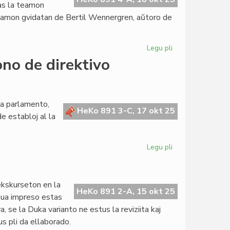
zas la teamon
 teamon gvidatan de Bertil Wennergren, aŭtoro de
Legu pli
pri
Ĝis
no de direktivo
kioma
grado
SAT
konscias
ta parlamento,
HeKo 891 3-C, 17 okt 25
pri
e establoj al la
la
modifoj
en
Legu pli
pri
PIV?
Forumokonsulto
por
la
 ekskurseton en la
propono
HeKo 891 2-A, 15 okt 25
unua impreso estas
de
, se la Duka varianto ne estus la reviziita kaj
direktivo
s pli da ellaborado.
Barikumutima