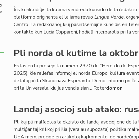
mo
Ĵus konkludiĝis la kutima vendreda kunsido de la redakcio
de
platformo originanta el la iama revuo
Lingua Verde
, organ
Centro. La redakcianoj, kiuj pasintsemajne kunsidis en tele
kontakto kun Lucia Copparoni, hodiaŭ interparolis pri la ven
Pli norda ol kutime la oktob
Estas en la presejo la numero 2370 de “Heroldo de Espe
2025), kie reliefas informoj el norda Eŭropo: kultura event
detaloj pri la Skandinava Esperanto-Domo, informo pri ĉe
pri la Universala, kiu ĵus vendis sian… Roter
domon
.
Landaj asocioj sub atako: rusa
Pli kaj pli malfacilas la ekzisto de landaj asocioj ene de la
multiĝantaj kritikoj pri ilia (vera aŭ supozata) politika ma
UEA mem, precipe en artikoloj kaj komentoj de nordeŭrop