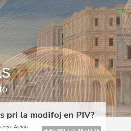
as
to
 pri la modifoj en PIV?
nacieca Asocio
HeKo 891 4-A, 18 okt 25