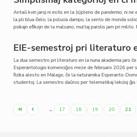
Antaŭ kvin jaroj ni estis en la (s)pleno de pandemio, ni ne e
la pli blua ĉielo, la polucia dampo, la sento de monda soli
psikajn eﬁkojn de la malsano, multaj parolis jam pri milito. 
EIE-semestroj pri literaturo 
La dua semestro pri literaturo en la nuna akademia jaro ĉe
Esperantologio komenciĝos meze de februaro 2026 per s
ﬁzika alesto en Malago, ĉe la naturamika Esperanto-Domo,
studentoj. La semestro daŭros per telematikaj lekcioj ĝis 
Pagination
Unua
Antaŭa
Paĝo
Paĝo
Paĝo
Paĝo
Aktu
17
18
19
20
21
…
paĝo
paĝo
paĝo