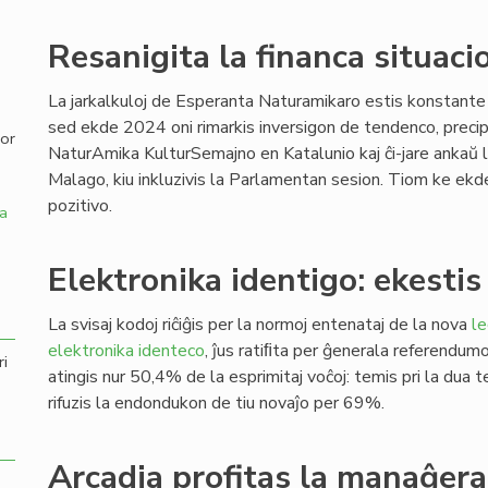
,
Resanigita la financa situaci
La jarkalkuloj de Esperanta Naturamikaro estis konstante 
sed ekde 2024 oni rimarkis inversigon de tendenco, preci
por
NaturAmika KulturSemajno en Katalunio kaj ĉi-jare anka
Malago, kiu inkluzivis la Parlamentan sesion. Tiom ke e
pozitivo.
a
Elektronika identigo: ekesti
La svisaj kodoj riĉiĝis per la normoj entenataj de la nova
le
elektronika identeco
, ĵus ratiﬁta per ĝenerala referendumo 
ri
atingis nur 50,4% de la esprimitaj voĉoj: temis pri la dua
rifuzis la endondukon de tiu novaĵo per 69%.
Arcadia profitas la manaĝer