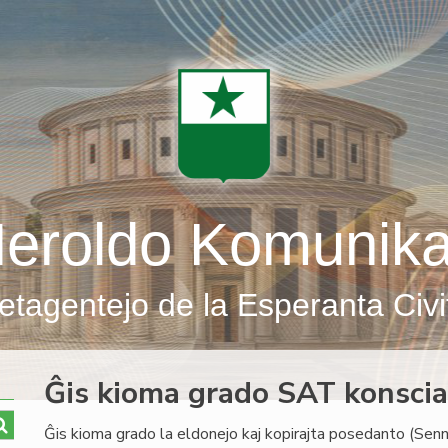
eroldo Komunik
etagentejo de la Esperanta Civi
Ĝis kioma grado SAT konscias
Ĝis kioma grado la eldonejo kaj kopirajta posedanto (Sen