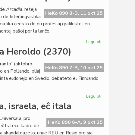
ekestis
 de
Arcadia
, reteja
procedura
HeKo 890 8-B, 11 okt 25
o de Interlingvistika
modelo
matika ĉeesto de du profesiaj graﬁkistoj, en
ontaj paŝoj por la lanĉo.
Legu pli
pri
Arcadia
ra Heroldo (2370)
profitas
la
ranto” (oktobro
manaĝeradon
HeKo 890 7-B, 10 okt 25
o en Pollando, pliaj
de
sinta eldonejo en Svedio, debateto el Finnlando
ekspertoj
Legu pli
pri
Pli
, israela, eĉ itala
norda
ol
 Universala, pro
kutime
HeKo 890 6-A, 9 okt 25
lneŭtraleco kadre de
la
a skandalgazeto: unue REU en Rusio pro sia
oktobra