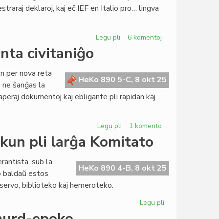
straraj deklaroj, kaj eĉ IEF en Italio pro… lingva
Heroldo
(2370)
Legu pli
pri
6 komentoj
Landaj
nta civitaniĝo
asocioj
sub
n per nova reta
atako:
HeKo 890 5-C, 8 okt 25
lo ne ŝanĝas la
rusa,
peraj dokumentoj kaj ebligante pli rapidan kaj
israela,
eĉ
itala
Legu pli
pri
1 komento
Reta
kun pli larĝa Komitato
formularo
por
antista, sub la
la
HeKo 890 4-B, 8 okt 25
o baldaŭ estos
esperanta
servo, biblioteko kaj hemeroteko.
civitaniĝo
Legu pli
pri
Kultura
 murd-epoko