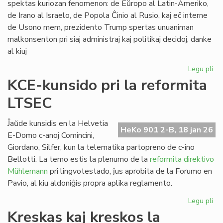
spektas kuriozan fenomenon: de Eŭropo al Latin-Ameriko,
de Irano al Israelo, de Popola Ĉinio al Rusio, kaj eĉ interne
de Usono mem, prezidento Trump spertas unuaniman
malkonsenton pri siaj administraj kaj politikaj decidoj, danke
al kiuj
Legu pli
pri
Tr
KCE-kunsido pri la reformita
kr
LTSEC
la
un
ĉir
Ĵaŭde kunsidis en la Helvetia
HeKo 901 2-B, 18 jan 26
si
E-Domo c-anoj Comincini,
Giordano, Silfer, kun la telematika partopreno de c-ino
Bellotti. La temo estis la plenumo de la
reformita direktivo
Mühlemann
pri lingvotestado, ĵus aprobita de la Forumo en
Pavio, al kiu aldoniĝis propra aplika reglamento.
Legu pli
pri
KC
Kreskas kaj kreskos la
ku