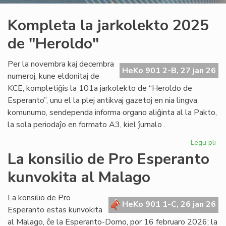
Kompleta la jarkolekto 2025
de "Heroldo"
Per la novembra kaj decembra
HeKo 901 2-B, 27 jan 26
numeroj, kune eldonitaj de
KCE, kompletiĝis la 101a jarkolekto de “Heroldo de
Esperanto”, unu el la plej antikvaj gazetoj en nia lingva
komunumo, sendependa informa organo aliĝinta al la Pakto,
la sola periodaĵo en formato A3, kiel ĵurnalo .
Legu pli
pri
Ko
La konsilio de Pro Esperanto
la
kunvokita al Malago
jar
20
de
La konsilio de Pro
HeKo 901 1-C, 26 jan 26
"H
Esperanto estas kunvokita
al Malago, ĉe la Esperanto-Domo, por 16 februaro 2026; la