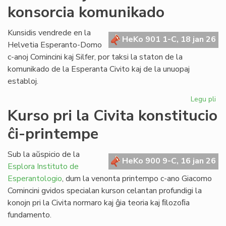
konsorcia komunikado
pri
la
ref
Kunsidis vendrede en la
HeKo 901 1-C, 18 jan 26
LT
Helvetia Esperanto-Domo
c-anoj Comincini kaj Silfer, por taksi la staton de la
komunikado de la Esperanta Civito kaj de la unuopaj
establoj.
Legu pli
pri
Kr
Kurso pri la Civita konstitucio
kaj
ĉi-printempe
kr
la
ko
Sub la aŭspicio de la
HeKo 900 9-C, 16 jan 26
ko
Esplora Instituto de
Esperantologio
, dum la venonta printempo c-ano Giacomo
Comincini gvidos specialan kurson celantan profundigi la
konojn pri la Civita normaro kaj ĝia teoria kaj ﬁlozoﬁa
fundamento.