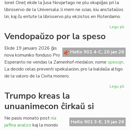
Ionel Oneț ekde la ĵusa Novjartago ne plu okupiĝas pri la
libroservo de la Universala; li mem ne scias, kiu anstataŭos
lin, kaj ĉu entute la libroservo plu ekzistos en Roterdamo.
Legu pli
pri
Ion
Vendopaŭzo por la speso
On
do
Ekde 19 januaro 2026 ĝis
sia
HeKo 901 4-C, 20 jan 26
nova komuniko fonduso Pro
ad
Esperanto ne vendas la Zamenhof-medalon, nome
spesojn
.
ri
La decido celas preventi spekulacion, pro la baldaŭa altigo
de la valoro de la Civita monero.
Legu pli
pri
Ve
Trumpo kreas la
po
unuanimecon ĉirkaŭ si
la
sp
Ne pasis monato post
nia
HeKo 901 3-E, 19 jan 26
jarﬁna analizo
kaj la mondo