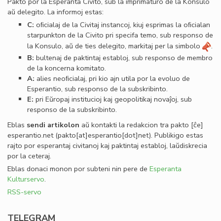
Pakto por la Esperanta Civito, sub la imprimaturo de la Konsulo
aŭ delegito. La informoj estas:
C:
oﬁcialaj de la Civitaj instancoj, kiuj esprimas la oﬁcialan
starpunkton de la Civito pri specifa temo, sub responso de
la Konsulo, aŭ de ties delegito, markitaj per la simbolo
.
B:
bultenaj de paktintaj establoj, sub responso de membro
de la koncerna komitato.
A:
alies neoﬁcialaj, pri kio ajn utila por la evoluo de
Esperantio, sub responso de la subskribinto.
E:
pri Eŭropaj institucioj kaj geopolitikaj novaĵoj, sub
responso de la subskribinto.
Eblas
sendi
artikolon
aŭ kontakti la redakcion tra
pakto
[ĉe]
esperantio
.
net
(pakto[at]esperantio[dot]net)
. Publikigo estas
rajto por esperantaj civitanoj kaj paktintaj establoj, laŭdiskrecia
por la ceteraj.
Eblas donaci monon por subteni nin pere de
Esperanta
Kulturservo
.
RSS-servo
TELEGRAM