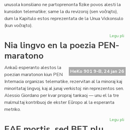
unusola konsiliano ne partoprenonta ﬁzike povos alesti la
kunsidon telematike; same la du revizoroj (sen voĉrajto),
dum la Kapitulo estos reprezentata de la Unua Vickonsulo
(kun voĉrajto).
Legu pli
pri
La
Nia lingvo en la poezia PEN-
kon
maratono
de
Pr
Es
Ankaŭ esperanto alestos la
HeKo 901 9-B, 24 jan 26
ku
poezian maratonon kiun PEN
al
Internacia organizas telematike, rezervitan al la minoraj kaj
Ma
minoritataj lingvoj, kaj al junaj verkistoj: nin reprezentos sen.
Alessio Giordano per kvar propraj tankaoj — unu el la tre
malmultaj kontribuoj de ekster Eŭropo al la esperanta
metriko.
Legu pli
pri
Ni
EAE mortis, sed BET plu