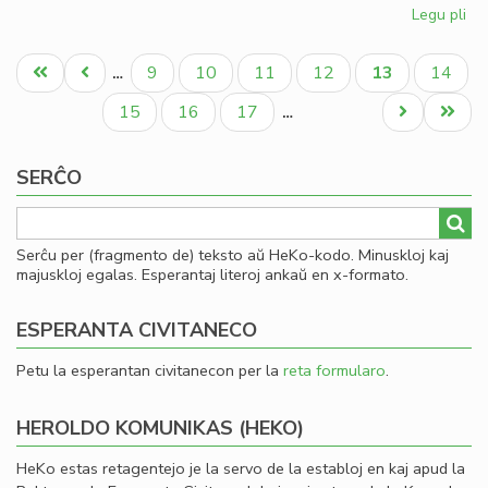
Legu pli
pri
Ku
Pagination
pri
Unua
Antaŭa
Paĝo
Paĝo
Paĝo
Paĝo
Aktuala
Paĝo
9
10
11
12
13
14
…
la
paĝo
paĝo
paĝo
Civ
Paĝo
Paĝo
Paĝo
Next
Last
15
16
17
…
kon
page
page
ĉi-
SERĈO
pr
Serĉu per (fragmento de) teksto aŭ HeKo-kodo. Minuskloj kaj
majuskloj egalas. Esperantaj literoj ankaŭ en x-formato.
ESPERANTA CIVITANECO
Petu la esperantan civitanecon per la
reta formularo
.
HEROLDO KOMUNIKAS (HEKO)
HeKo estas retagentejo je la servo de la establoj en kaj apud la