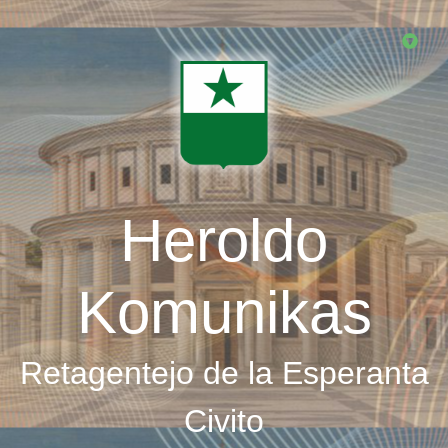
Skip
to
main
content
Heroldo
Komunikas
Retagentejo de la Esperanta
Civito