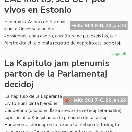
lin
vivos en Estonio
en
la
po
Esperanto-Asocio de Estonio,
HeKo 901 8-B, 23 jan 26
PE
kiun la Universala ne plu
ma
konsideras landa asocio, ankaŭ jure ne plu ekzistas, ĉar
forstrekita el la oﬁciala registro de neproﬁtcelaj societoj.
Legu pli
pri
EA
La Kapitulo jam plenumis
mor
parton de la Parlamentaj
se
BE
decidoj
plu
viv
La Kapitulo de la Esperanta
en
HeKo 901 7-C, 22 jan 26
Civito, kunsidinta hieraŭ en
Es
Ĉaŭdefono (duono en ﬁzika alesto, la ceteraj telematike)
raportis al la Konsulino pri la plenumo de la lastaj
Parlamentaj decidoj: en la fokuso la atribuo de taskoj, la
aktiveco de la ĵus kreitaj komisionoj, la subsidueco de la