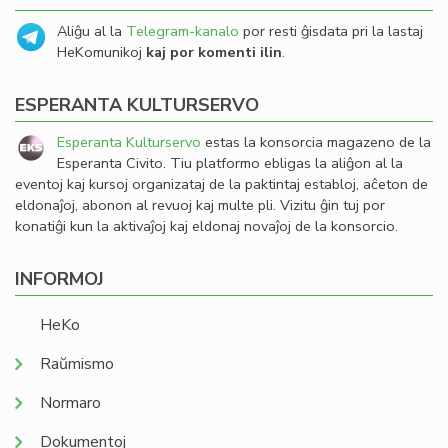
Aliĝu al la
Telegram-kanalo
por resti ĝisdata pri la lastaj
HeKomunikoj
kaj por komenti ilin
.
ESPERANTA KULTURSERVO
Esperanta Kulturservo
estas la konsorcia magazeno de la
Esperanta Civito. Tiu platformo ebligas la aliĝon al la
eventoj kaj kursoj organizataj de la paktintaj establoj, aĉeton de
eldonaĵoj, abonon al revuoj kaj multe pli. Vizitu ĝin tuj por
konatiĝi kun la aktivaĵoj kaj eldonaj novaĵoj de la konsorcio.
INFORMOJ
HeKo
Raŭmismo
Normaro
Dokumentoj