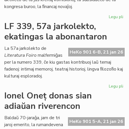
kongresa buroo, la ﬁnancaj novaĵoj.
Legu pli
pri
La
LF 339, 57a jarkolekto,
Kap
ekatingas la abonantaron
ja
pl
pa
La 57a jarkolekto de
HeKo 901 6-B, 21 jan 26
de
Literatura Foiro
malfermiĝas
la
per la numero 339, ĉe kiu gastas kontribuoj laŭ temaj
Pa
fadenoj: intimaj memoroj, teatraj historioj, lingva ﬁlozoﬁo kaj
dec
kulturaj esploradoj.
Legu pli
pri
LF
Ionel Oneț donas sian
33
adiaŭan riverencon
57
jar
ek
Baldaŭ 70-jaraĝa, jam de tri
HeKo 901 5-A, 21 jan 26
la
jaroj emerito, la rumandevena
ab