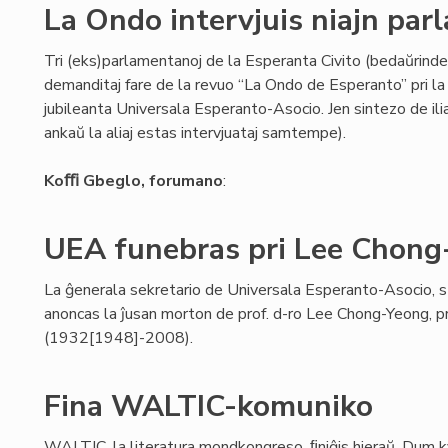
La Ondo intervjuis niajn pa
Tri (eks)parlamentanoj de la Esperanta Civito (bedaŭrinde 
demanditaj fare de la revuo “La Ondo de Esperanto” pri la r
jubileanta Universala Esperanto-Asocio. Jen sintezo de iliaj 
ankaŭ la aliaj estas intervjuataj samtempe).
Koﬃ Gbeglo, forumano
:
UEA funebras pri Lee Chong
La ĝenerala sekretario de Universala Esperanto-Asocio, s
anoncas la ĵusan morton de prof. d-ro Lee Chong-Yeong, 
(1932[1948]-2008).
Fina WALTIC-komuniko
WALTIC, la literatura mondkongreso, ﬁniĝis hieraŭ. Dum k