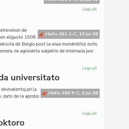
demokration
Legu pli
pri
Elena
Grisafi
respondas
datrevenon de
al
HeKo 361 1-C, 10 jul 08
o: en aŭgusto 1908
Ken
eksota de Belgio post la unua mondmilito) estis
Miner
emera, ne agnoskita subjekto de internacia juro
Legu pli
pri
Honortago
a universitato
pri
Amikejo
 ekvivalentoj pri la
HeKo 360 9-C, 9 jul 08
6, dato de la aprobo
Legu pli
pri
Direktivo
doktoro
Muhlemann