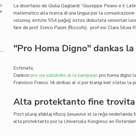
mo
La disertacio de Giulia Gagliardi “Giuseppe Peano e il Lat
de
matematico alla ricerca di una lingua per la comunicazione 
volumoj, entute 554 paĝoj) estos diskutata venontan lundo
fare de prof. Enrico Pasini (ﬁlozofo), prof-ino Clara Silvia 
"Pro Homa Digno" dankas la
Estimata,
Dankon
pro via subskribo al la kampanjo
pro homa digno la
Francisco Franco. Ni skribas al vi por klarigi kiel statas la 
Alta protektanto fine trovita
Post pluraj afablaj rifuzoj (unuavice el la reĝa nederlanda f
alta protektanto por la Universala Kongreso en Roterda