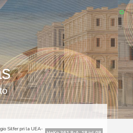
as
to
o Silfer pri la UEA-
HeKo 361 8-A, 18 jul 08