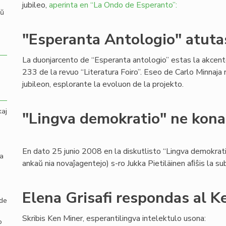
jubileo,
aperinta en “La Ondo de Esperanto”:
aŭ
"Esperanta Antologio" atuta
La duonjarcento de “Esperanta antologio” estas la akcent
233 de la revuo “Literatura Foiro”. Eseo de Carlo Minnaja
jubileon, esplorante la evoluon de la projekto.
kaj
"Lingva demokratio" ne kon
En dato 25 junio 2008 en la diskutlisto “Lingva demokratio
la
ankaŭ nia novaĵagentejo) s-ro Jukka Pietiläinen aﬁŝis la su
Elena Grisafi respondas al K
 de
Skribis Ken Miner, esperantilingva intelektulo usona:
o