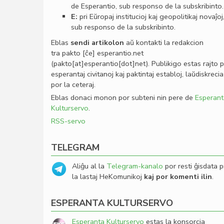
de Esperantio, sub responso de la subskribinto.
E:
pri Eŭropaj institucioj kaj geopolitikaj novaĵoj
sub responso de la subskribinto.
Eblas
sendi
artikolon
aŭ kontakti la redakcion
tra
pakto
[ĉe]
esperantio
.
net
(pakto[at]esperantio[dot]net)
. Publikigo estas rajto 
esperantaj civitanoj kaj paktintaj establoj, laŭdiskrecia
por la ceteraj.
Eblas donaci monon por subteni nin pere de
Esperant
Kulturservo
.
RSS-servo
TELEGRAM
Aliĝu al la
Telegram-kanalo
por resti ĝisdata p
la lastaj HeKomunikoj
kaj por komenti ilin
.
ESPERANTA KULTURSERVO
Esperanta Kulturservo
estas la konsorcia