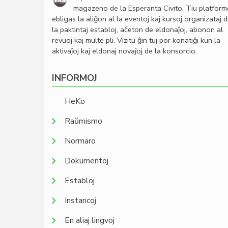
magazeno de la Esperanta Civito. Tiu platfor
ebligas la aliĝon al la eventoj kaj kursoj organizataj 
la paktintaj establoj, aĉeton de eldonaĵoj, abonon al
revuoj kaj multe pli. Vizitu ĝin tuj por konatiĝi kun la
aktivaĵoj kaj eldonaj novaĵoj de la konsorcio.
INFORMOJ
HeKo
Raŭmismo
Normaro
Dokumentoj
Establoj
Instancoj
En aliaj lingvoj