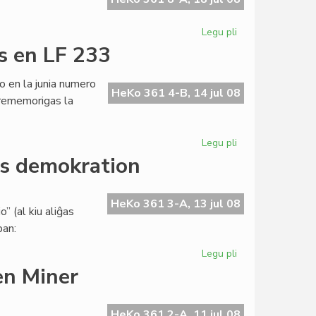
Legu pli
pri
Akvon
s en LF 233
proponi,
vodkon
o en la junia numero
trinki
HeKo 361 4-B, 14 jul 08
 rememorigas la
Legu pli
pri
"Esperanta
as demokration
Antologio"
atutas
en
HeKo 361 3-A, 13 jul 08
” (al kiu aliĝas
LF
ban:
233
Legu pli
pri
"Lingva
en Miner
demokratio"
ne
konas
HeKo 361 2-A, 11 jul 08