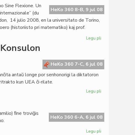
en
ino Sine Flexione. Un
sveda
HeKo 360 8-B, 9 jul 08
internazionale” (du
universitato
n, 14 julio 2008, en la universitato de Torino,
Roero (historiisto pri matematiko) kaj prof.
Legu pli
pri
Sen.
 Konsulon
Giulia
Gagliardi
estas
HeKo 360 7-C, 6 jul 08
doktoro
nĉita antaŭ longe por senhonorigi la diktatoron
pritrakto kun UEA ĉi-rilate.
Legu pli
pri
"Pro
Homa
Digno"
amilio) ﬁne troviĝis
dankas
HeKo 360 6-A, 6 jul 08
mo.
la
Konsulon
Legu pli
pri