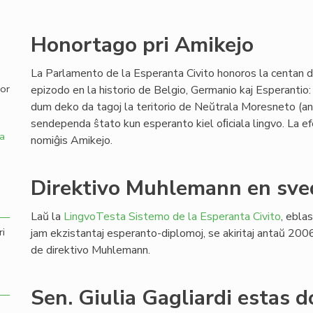
,
Honortago pri Amikejo
La Parlamento de la Esperanta Civito honoros la centan 
por
epizodo en la historio de Belgio, Germanio kaj Esperanti
dum deko da tagoj la teritorio de Neŭtrala Moresneto (an
sendependa ŝtato kun esperanto kiel oﬁciala lingvo. La ef
a
nomiĝis Amikejo.
Direktivo Muhlemann en sved
Laŭ la
LingvoTesta Sistemo de la Esperanta Civito
, eblas
ri
jam ekzistantaj esperanto-diplomoj, se akiritaj antaŭ 200
de direktivo Muhlemann.
Sen. Giulia Gagliardi estas 