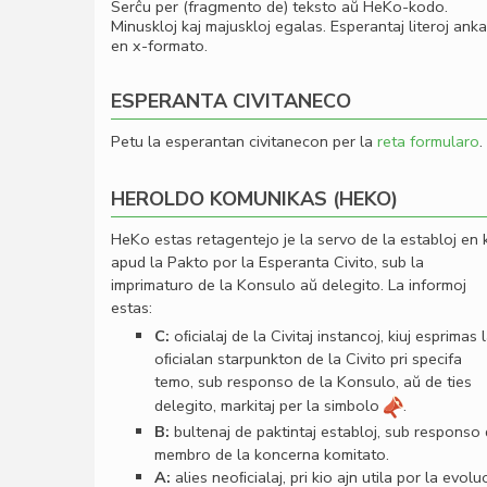
Serĉu per (fragmento de) teksto aŭ HeKo-kodo.
Minuskloj kaj majuskloj egalas. Esperantaj literoj ank
en x-formato.
ESPERANTA CIVITANECO
Petu la esperantan civitanecon per la
reta formularo
.
HEROLDO KOMUNIKAS (HEKO)
HeKo estas retagentejo je la servo de la establoj en 
apud la Pakto por la Esperanta Civito, sub la
imprimaturo de la Konsulo aŭ delegito. La informoj
estas:
C:
oﬁcialaj de la Civitaj instancoj, kiuj esprimas 
oﬁcialan starpunkton de la Civito pri specifa
temo, sub responso de la Konsulo, aŭ de ties
delegito, markitaj per la simbolo
.
B:
bultenaj de paktintaj establoj, sub responso
membro de la koncerna komitato.
A:
alies neoﬁcialaj, pri kio ajn utila por la evolu