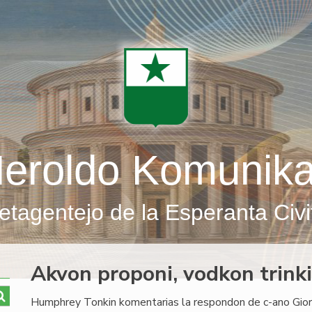
eroldo Komunik
etagentejo de la Esperanta Civi
Akvon proponi, vodkon trinki
Humphrey Tonkin komentarias la respondon de c-ano Giorgi