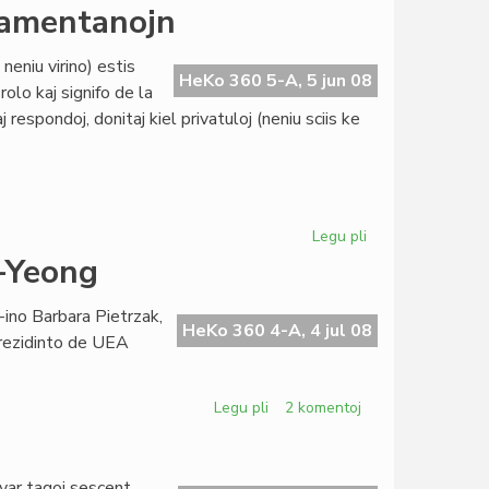
Alta
rlamentanojn
protektanto
fine
neniu virino) estis
trovita
HeKo 360 5-A, 5 jun 08
olo kaj signifo de la
respondoj, donitaj kiel privatuloj (neniu sciis ke
Legu pli
pri
La
-Yeong
Ondo
intervjuis
-ino Barbara Pietrzak,
niajn
HeKo 360 4-A, 4 jul 08
prezidinto de UEA
parlamentanojn
Legu pli
pri
2 komentoj
UEA
funebras
pri
var tagoj sescent