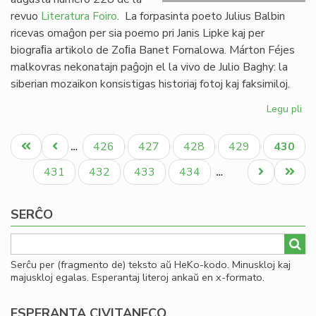
revuo
Literatura Foiro
. La forpasinta poeto Julius Balbin
ricevas omaĝon per sia poemo pri Janis Lipke kaj per
biograﬁa artikolo de Zoﬁa Banet Fornalowa. Márton Féjes
malkovras nekonatajn paĝojn el la vivo de Julio Baghy: la
siberian mozaikon konsistigas historiaj fotoj kaj faksimiloj.
Legu pli
pri
Lit
Pagination
Foi
Unua
Antaŭa
Paĝo
Paĝo
Paĝo
Paĝo
Aktual
426
427
428
429
430
…
22
paĝo
paĝo
paĝo
en
Paĝo
Paĝo
Paĝo
Paĝo
Next
Last
431
432
433
434
…
bu
page
page
SERĈO
Serĉu per (fragmento de) teksto aŭ HeKo-kodo. Minuskloj kaj
majuskloj egalas. Esperantaj literoj ankaŭ en x-formato.
ESPERANTA CIVITANECO