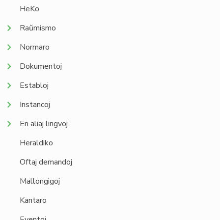
HeKo
Raŭmismo
Normaro
Dokumentoj
Establoj
Instancoj
En aliaj lingvoj
Heraldiko
Oftaj demandoj
Mallongigoj
Kantaro
Eventoj