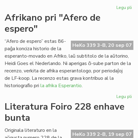
Legu pli
pri
Ap
Afrikano pri "Afero de
"Es
espero"
Tr
n-
ro
“Afero de espero” estas 86-
HeKo 339 3-B, 20 sep 07
21
paĝa konciza historio de la
esperanto-movado en Afriko, laŭ subtitolo de la aŭtorino,
Heidi Goes el Nederlando. Ni aperigas ĉi-sube parton de la
recenzo, verkita de afrika esperantologo, por periodaĵoj
de LF-koop. La recenzo estas grava kontribuo al la
historiograﬁo pri
la afrika Esperantio
.
Legu pli
pri
Af
Literatura Foiro 228 enhave
pri
bunta
"A
de
es
Originala literaturo en la
HeKo 339 2-B, 19 sep 07
aŭgusta numero 228 de la