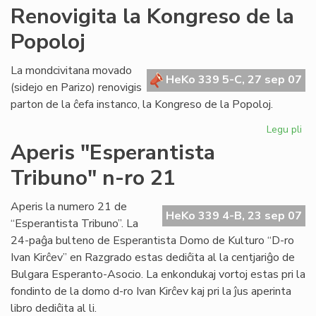
AR
Renovigita la Kongreso de la
tre
Popoloj
su
en
Po
La mondcivitana movado
HeKo 339 5-C, 27 sep 07
(sidejo en Parizo) renovigis
parton de la ĉefa instanco, la Kongreso de la Popoloj.
Legu pli
pri
Re
Aperis "Esperantista
la
Tribuno" n-ro 21
Ko
de
la
Aperis la numero 21 de
HeKo 339 4-B, 23 sep 07
Po
“Esperantista Tribuno”. La
24-paĝa bulteno de Esperantista Domo de Kulturo “D-ro
Ivan Kirĉev” en Razgrado estas dediĉita al la centjariĝo de
Bulgara Esperanto-Asocio. La enkondukaj vortoj estas pri la
fondinto de la domo d-ro Ivan Kirĉev kaj pri la ĵus aperinta
libro dediĉita al li.