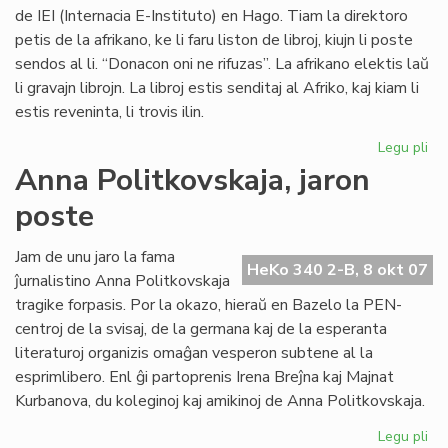
de IEI (Internacia E-Instituto) en Hago. Tiam la direktoro
petis de la afrikano, ke li faru liston de libroj, kiujn li poste
sendos al li. “Donacon oni ne rifuzas”. La afrikano elektis laŭ
li gravajn librojn. La libroj estis senditaj al Afriko, kaj kiam li
estis reveninta, li trovis ilin.
Legu pli
pri
Vul
Anna Politkovskaja, jaron
av
poste
pri
la
mo
Jam de unu jaro la fama
HeKo 340 2-B, 8 okt 07
po
ĵurnalistino Anna Politkovskaja
Afr
tragike forpasis. Por la okazo, hieraŭ en Bazelo la PEN-
centroj de la svisaj, de la germana kaj de la esperanta
literaturoj organizis omaĝan vesperon subtene al la
esprimlibero. Enl ĝi partoprenis Irena Breĵna kaj Majnat
Kurbanova, du koleginoj kaj amikinoj de Anna Politkovskaja.
Legu pli
pri