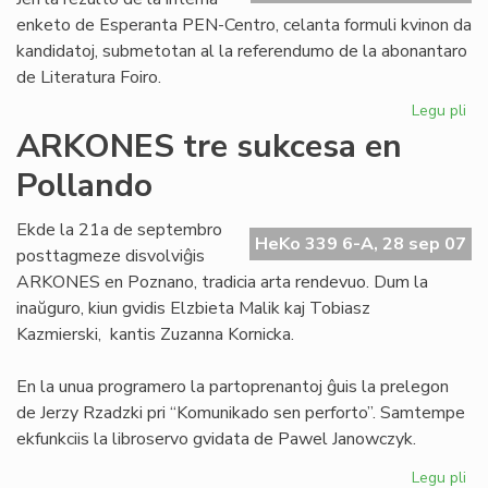
enketo de Esperanta PEN-Centro, celanta formuli kvinon da
kandidatoj, submetotan al la referendumo de la abonantaro
de Literatura Foiro.
Legu pli
pri
Se
ARKONES tre sukcesa en
kv
Pollando
po
la
No
Ekde la 21a de septembro
HeKo 339 6-A, 28 sep 07
pr
posttagmeze disvolviĝis
ARKONES en Poznano, tradicia arta rendevuo. Dum la
inaŭguro, kiun gvidis Elzbieta Malik kaj Tobiasz
Kazmierski, kantis Zuzanna Kornicka.
En la unua programero la partoprenantoj ĝuis la prelegon
de Jerzy Rzadzki pri “Komunikado sen perforto”. Samtempe
ekfunkciis la libroservo gvidata de Pawel Janowczyk.
Legu pli
pri