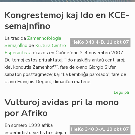
Kongrestemoj kaj Ido en KCE-
semajnfino
La tradicia
Zamenhofologia
HeKo 340 4-B, 11 okt 07
Semajnﬁno
de
Kultura Centro
Esperantista
okazos en Ĉaŭdefono 3-4 novembro 2007.
Du temoj estos pritraktataj: “Ido naskiĝis antaŭ cent jaroj:
kiel kondutis Zamenhof?”, fare de c-ano Giorgio Silfer,
sabaton posttagmeze; kaj “La kembriĝa parolado”, fare de
c-ano François Degoul, dimanĉon matene.
Legu pli
pri
Ko
Vulturoj avidas pri la mono
kaj
por Afriko
Ido
en
KC
En somero 1999 afrika
HeKo 340 3-A, 10 okt 07
se
esperantisto vizitis la sidejon