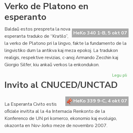
An
Verko de Platono en
Pol
esperanto
jar
po
Baldaŭ estos prespreta la nova
HeKo 340 1-B, 5 okt 07
esperanta traduko de “Kratilo”,
la verko de Platono pri la lingvo, fakte la fundamento de la
lingvistiko dum la antikva kaj meza epokoj. La tradukon
realigis, respektive revizias, c-anoj Armando Zecchin kaj
Giorgio Silfer, kiu ankaŭ verkos la enkondukon.
Legu pli
pri
Ve
Invito al CNUCED/UNCTAD
de
Pl
en
HeKo 339 9-C, 4 okt 07
La Esperanta Civito estis
es
oﬁciale invitita al la 4a Internacia Renkonto de la
Konferenco de UN pri komerco, ekonomio kaj evoluigo,
okazonta en Nov-Jorko meze de novembro 2007.