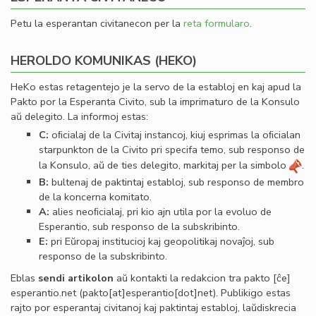
Petu la esperantan civitanecon per la
reta formularo
.
HEROLDO KOMUNIKAS (HEKO)
HeKo estas retagentejo je la servo de la establoj en kaj apud la
Pakto por la Esperanta Civito, sub la imprimaturo de la Konsulo
aŭ delegito. La informoj estas:
C:
oﬁcialaj de la Civitaj instancoj, kiuj esprimas la oﬁcialan
starpunkton de la Civito pri specifa temo, sub responso de
la Konsulo, aŭ de ties delegito, markitaj per la simbolo
.
B:
bultenaj de paktintaj establoj, sub responso de membro
de la koncerna komitato.
A:
alies neoﬁcialaj, pri kio ajn utila por la evoluo de
Esperantio, sub responso de la subskribinto.
E:
pri Eŭropaj institucioj kaj geopolitikaj novaĵoj, sub
responso de la subskribinto.
Eblas
sendi
artikolon
aŭ kontakti la redakcion tra
pakto
[ĉe]
esperantio
.
net
(pakto[at]esperantio[dot]net)
. Publikigo estas
rajto por esperantaj civitanoj kaj paktintaj establoj, laŭdiskrecia