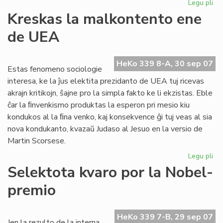
Legu pli
pri
Inv
Kreskas la malkontento ene
al
de UEA
CN
HeKo 339 8-A, 30 sep 07
Estas fenomeno sociologie
interesa, ke la ĵus elektita prezidanto de UEA tuj ricevas
akrajn kritikojn, ŝajne pro la simpla fakto ke li ekzistas. Eble
ĉar la ﬁnvenkismo produktas la esperon pri mesio kiu
kondukos al la ﬁna venko, kaj konsekvence ĝi tuj veas al sia
nova kondukanto, kvazaŭ Judaso al Jesuo en la versio de
Martin Scorsese.
Legu pli
pri
Kr
Selektota kvaro por la Nobel-
la
premio
ma
en
de
HeKo 339 7-B, 29 sep 07
UE
Jen la rezulto de la interna