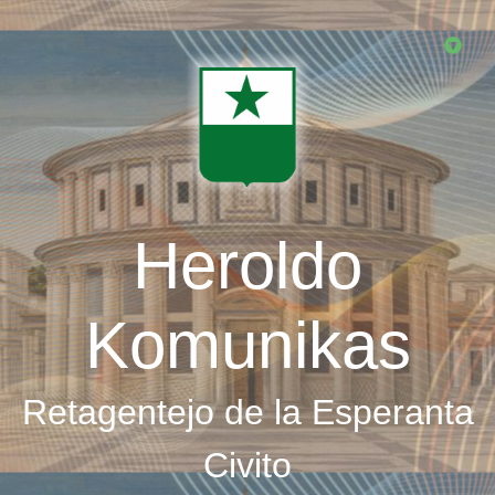
Skip
to
main
content
Heroldo
Komunikas
Retagentejo de la Esperanta
Civito