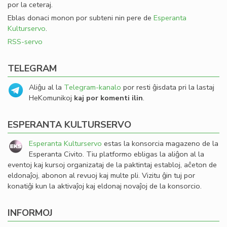
por la ceteraj.
Eblas donaci monon por subteni nin pere de
Esperanta
Kulturservo
.
RSS-servo
TELEGRAM
Aliĝu al la
Telegram-kanalo
por resti ĝisdata pri la lastaj
HeKomunikoj
kaj por komenti ilin
.
ESPERANTA KULTURSERVO
Esperanta Kulturservo
estas la konsorcia magazeno de la
Esperanta Civito. Tiu platformo ebligas la aliĝon al la
eventoj kaj kursoj organizataj de la paktintaj establoj, aĉeton de
eldonaĵoj, abonon al revuoj kaj multe pli. Vizitu ĝin tuj por
konatiĝi kun la aktivaĵoj kaj eldonaj novaĵoj de la konsorcio.
INFORMOJ