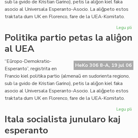
sub la gvido de Kristian Garino), petis la aliĝon kiel faka
asocio al Universala Esperanto-Asocio. La aliĝpeto estos
traktata dum UK en Florenco, fare de la UEA-Komitato.
Legu pli
pri
Pol
Politika partio petas la aliĝon
par
al UEA
pe
la
ali
“Eŭropo-Demokratio-
HeKo 306 8-A, 19 jul 06
al
Esperanto”, registrita en
UE
Francio kiel politika partio (almenaŭ en sudorienta regiono,
sub la gvido de Kristian Garino), petis la aliĝon kiel faka
asocio al Universala Esperanto-Asocio. La aliĝpeto estos
traktata dum UK en Florenco, fare de la UEA-Komitato.
Legu pli
pri
Pol
Itala socialista junularo kaj
par
esperanto
pe
la