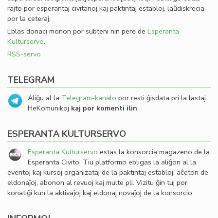
rajto por esperantaj civitanoj kaj paktintaj establoj, laŭdiskrecia
por la ceteraj.
Eblas donaci monon por subteni nin pere de
Esperanta
Kulturservo
.
RSS-servo
TELEGRAM
Aliĝu al la
Telegram-kanalo
por resti ĝisdata pri la lastaj
HeKomunikoj
kaj por komenti ilin
.
ESPERANTA KULTURSERVO
Esperanta Kulturservo
estas la konsorcia magazeno de la
Esperanta Civito. Tiu platformo ebligas la aliĝon al la
eventoj kaj kursoj organizataj de la paktintaj establoj, aĉeton de
eldonaĵoj, abonon al revuoj kaj multe pli. Vizitu ĝin tuj por
konatiĝi kun la aktivaĵoj kaj eldonaj novaĵoj de la konsorcio.