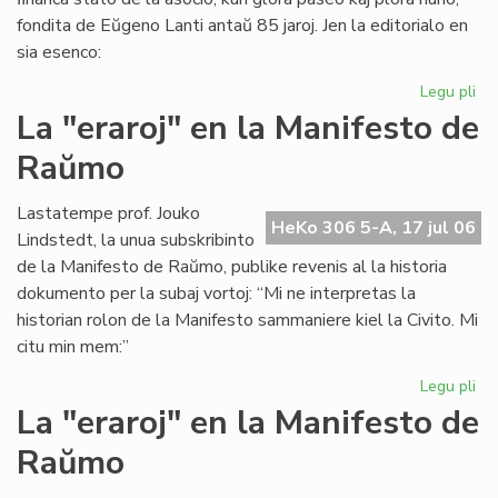
fondita de Eŭgeno Lanti antaŭ 85 jaroj. Jen la editorialo en
sia esenco:
Legu pli
pri
Gr
La "eraroj" en la Manifesto de
fi
Raŭmo
kri
en
SA
Lastatempe prof. Jouko
HeKo 306 5-A, 17 jul 06
Lindstedt, la unua subskribinto
de la Manifesto de Raŭmo, publike revenis al la historia
dokumento per la subaj vortoj: “Mi ne interpretas la
historian rolon de la Manifesto sammaniere kiel la Civito. Mi
citu min mem:”
Legu pli
pri
La
La "eraroj" en la Manifesto de
"er
Raŭmo
en
la