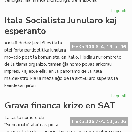
vendiĝas, nia ﬁnanca situacio iĝis tre malbona.
Legu pli
pri
Gr
Itala Socialista Junularo kaj
fi
esperanto
kri
en
Se
Antaŭ dudek jaroj ĝi estis la
HeKo 306 6-A, 18 jul 06
As
plej forta partipolitika junulara
Tu
movado post la komunista, en Italio. Hodiaŭ nur ombreto
de la tiama organizo, tamen ĝia nomo povas ankorau
impresi. Kaj eble eﬁki en la panoramo de la itala
maldekstro, kie la meza aĝo de la aktivularo superas la
kvindekan jaron.
Legu pli
pri
Ita
Grava financa krizo en SAT
Soc
Jun
La lasta numero de
kaj
HeKo 306 7-A, 18 jul 06
“Sennaciulo” alarmas pri la
es
ﬁnanca stato de la asocio, kun glora paseo kaj plora nuno,