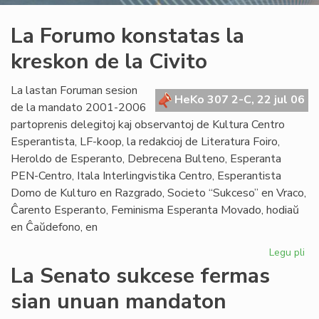
La Forumo konstatas la
kreskon de la Civito
La lastan Foruman sesion
HeKo 307 2-C, 22 jul 06
de la mandato 2001-2006
partoprenis delegitoj kaj observantoj de Kultura Centro
Esperantista, LF-koop, la redakcioj de Literatura Foiro,
Heroldo de Esperanto, Debrecena Bulteno, Esperanta
PEN-Centro, Itala Interlingvistika Centro, Esperantista
Domo de Kulturo en Razgrado, Societo “Sukceso” en Vraco,
Ĉarento Esperanto, Feminisma Esperanta Movado, hodiaŭ
en Ĉaŭdefono, en
Legu pli
pri
La
La Senato sukcese fermas
Fo
sian unuan mandaton
ko
la