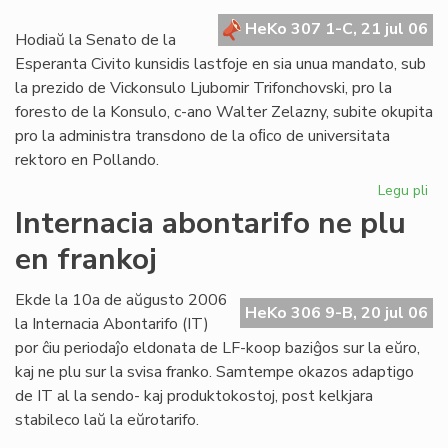
kr
HeKo 307 1-C, 21 jul 06
de
Hodiaŭ la Senato de la
la
Esperanta Civito kunsidis lastfoje en sia unua mandato, sub
Civ
la prezido de Vickonsulo Ljubomir Trifonchovski, pro la
foresto de la Konsulo, c-ano Walter Zelazny, subite okupita
pro la administra transdono de la oﬁco de universitata
rektoro en Pollando.
Legu pli
pri
La
Internacia abontarifo ne plu
Se
en frankoj
su
fe
sia
Ekde la 10a de aŭgusto 2006
HeKo 306 9-B, 20 jul 06
un
la Internacia Abontarifo (IT)
ma
por ĉiu periodaĵo eldonata de LF-koop baziĝos sur la eŭro,
kaj ne plu sur la svisa franko. Samtempe okazos adaptigo
de IT al la sendo- kaj produktokostoj, post kelkjara
stabileco laŭ la eŭrotarifo.