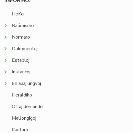
INFORMOJ
HeKo
Raŭmismo
Normaro
Dokumentoj
Establoj
Instancoj
En aliaj lingvoj
Heraldiko
Oftaj demandoj
Mallongigoj
Kantaro