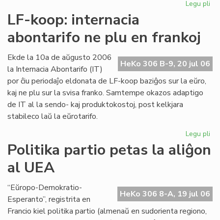
Legu pli
pri
Int
LF-koop: internacia
abo
abontarifo ne plu en frankoj
ne
plu
en
Ekde la 10a de aŭgusto 2006
HeKo 306 B-9, 20 jul 06
fra
la Internacia Abontarifo (IT)
por ĉiu periodaĵo eldonata de LF-koop baziĝos sur la eŭro,
kaj ne plu sur la svisa franko. Samtempe okazos adaptigo
de IT al la sendo- kaj produktokostoj, post kelkjara
stabileco laŭ la eŭrotarifo.
Legu pli
pri
LF-
Politika partio petas la aliĝon
ko
al UEA
int
abo
ne
“Eŭropo-Demokratio-
HeKo 306 8-A, 19 jul 06
plu
Esperanto”, registrita en
en
Francio kiel politika partio (almenaŭ en sudorienta regiono,
fra