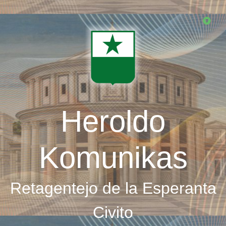
Skip
to
main
content
Heroldo
Komunikas
Retagentejo de la Esperanta
Civito