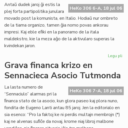
ali
Antaŭ dudek jaroj ĝi estis la
HeKo 306 6-A, 18 jul 06
al
plej forta partipolitika junulara
UE
movado post la komunista, en Italio. Hodiaŭ nur ombreto
de la tiama organizo, tamen ĝia nomo povas ankorau
impresi. Kaj eble eﬁki en la panoramo de la itala
maldekstro, kie la meza aĝo de la aktivularo superas la
kvindekan jaron.
Legu pli
pri
Ita
Grava financa krizo en
soc
Sennacieca Asocio Tutmonda
jun
kaj
es
La lasta numero de
HeKo 306 7-A, 18 jul 06
“Sennaciulo” alarmas pri la
ﬁnanca stato de la asocio, kun glora paseo kaj plora nuno,
fondita de Eugeno Lanti antau 85 jaroj. Jen la editorialo en
sia esenco: “Pro la faktoj ke ni perdis multajn membrojn (*)
kaj ne alvenas suﬁĉe da novaj, krome niaj libroj malbone