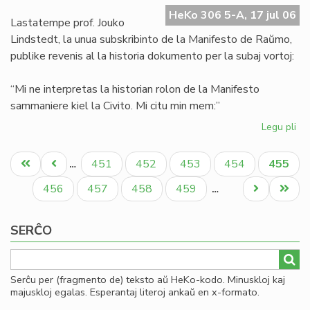
Ma
HeKo 306 5-A, 17 jul 06
de
Lastatempe prof. Jouko
Ra
Lindstedt, la unua subskribinto de la Manifesto de Raŭmo,
publike revenis al la historia dokumento per la subaj vortoj:
“Mi ne interpretas la historian rolon de la Manifesto
sammaniere kiel la Civito. Mi citu min mem:”
Legu pli
pri
La
Pagination
"er
Unua
Antaŭa
Paĝo
Paĝo
Paĝo
Paĝo
Aktual
451
452
453
454
455
…
en
paĝo
paĝo
paĝo
la
Paĝo
Paĝo
Paĝo
Paĝo
Next
Last
456
457
458
459
…
Ma
page
page
de
SERĈO
Ra
Serĉu per (fragmento de) teksto aŭ HeKo-kodo. Minuskloj kaj
majuskloj egalas. Esperantaj literoj ankaŭ en x-formato.