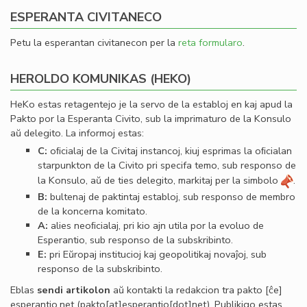
ESPERANTA CIVITANECO
Petu la esperantan civitanecon per la
reta formularo
.
HEROLDO KOMUNIKAS (HEKO)
HeKo estas retagentejo je la servo de la establoj en kaj apud la
Pakto por la Esperanta Civito, sub la imprimaturo de la Konsulo
aŭ delegito. La informoj estas:
C:
oﬁcialaj de la Civitaj instancoj, kiuj esprimas la oﬁcialan
starpunkton de la Civito pri specifa temo, sub responso de
la Konsulo, aŭ de ties delegito, markitaj per la simbolo
.
B:
bultenaj de paktintaj establoj, sub responso de membro
de la koncerna komitato.
A:
alies neoﬁcialaj, pri kio ajn utila por la evoluo de
Esperantio, sub responso de la subskribinto.
E:
pri Eŭropaj institucioj kaj geopolitikaj novaĵoj, sub
responso de la subskribinto.
Eblas
sendi
artikolon
aŭ kontakti la redakcion tra
pakto
[ĉe]
esperantio
.
net
(pakto[at]esperantio[dot]net)
. Publikigo estas