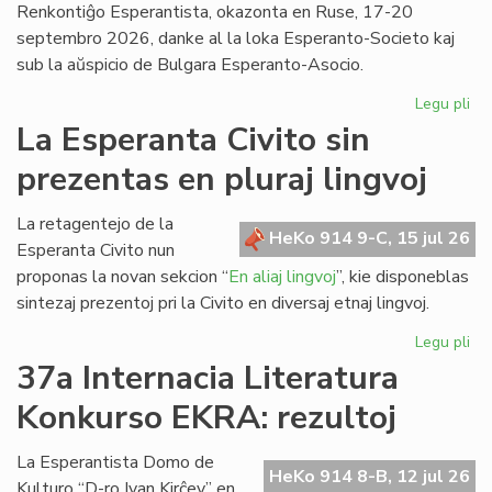
Renkontiĝo Esperantista, okazonta en Ruse, 17-20
septembro 2026, danke al la loka Esperanto-Societo kaj
sub la aŭspicio de Bulgara Esperanto-Asocio.
Legu pli
pri
Ev
La Esperanta Civito sin
ap
prezentas en pluraj lingvoj
kaj
pri
la
La retagentejo de la
HeKo 914 9-C, 15 jul 26
Da
Esperanta Civito nun
en
proponas la novan sekcion “
En aliaj lingvoj
”, kie disponeblas
Bul
sintezaj prezentoj pri la Civito en diversaj etnaj lingvoj.
Legu pli
pri
La
37a Internacia Literatura
Es
Konkurso EKRA: rezultoj
Civ
sin
pr
La Esperantista Domo de
HeKo 914 8-B, 12 jul 26
en
Kulturo “D-ro Ivan Kirĉev” en