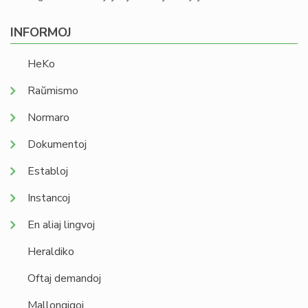
INFORMOJ
HeKo
Raŭmismo
Normaro
Dokumentoj
Establoj
Instancoj
En aliaj lingvoj
Heraldiko
Oftaj demandoj
Mallongigoj