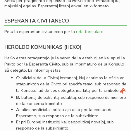
Serĉu per (fragmento de) teksto aŭ HeKo-kodo. Minuskloj kaj
majuskloj egalas. Esperantaj literoj ankaŭ en x-formato.
ESPERANTA CIVITANECO
Petu la esperantan civitanecon per la
reta formularo
.
HEROLDO KOMUNIKAS (HEKO)
HeKo estas retagentejo je la servo de la establoj en kaj apud la
Pakto por la Esperanta Civito, sub la imprimaturo de la Konsulo
aŭ delegito. La informoj estas:
C:
oﬁcialaj de la Civitaj instancoj, kiuj esprimas la oﬁcialan
starpunkton de la Civito pri specifa temo, sub responso de
la Konsulo, aŭ de ties delegito, markitaj per la simbolo
.
B:
bultenaj de paktintaj establoj, sub responso de membro
de la koncerna komitato.
A:
alies neoﬁcialaj, pri kio ajn utila por la evoluo de
Esperantio, sub responso de la subskribinto.
E:
pri Eŭropaj institucioj kaj geopolitikaj novaĵoj, sub
responso de la subskribinto.