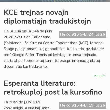
KCE trejnas novajn
diplomatiajn tradukistojn
De la 20a ĝis la 24a de julio
HeKo 915 5-B, 24 jul 26
2026 okazis en Ĉaŭdefono
(Svislando), ĉe Kultura Centro Esperantista (KCE), la sepa
Staĝo pri diplomatia kaj geopolitika tradukado, gvidata de
prof. Giorgio Silfer. Temis pri kvintaga intensa trejnado,
celita al partoprenantoj kun intereso pri internaciaj rilatoj,
diplomatio kaj tradukarto.
Legu pli
pri
KC
Esperanta literaturo:
tre
retrokuploj post la kursofino
no
dip
tra
La 20an de julio 2026
HeKo 915 4-B, 19 jul 26
konkludiĝis la dua kaj lasta