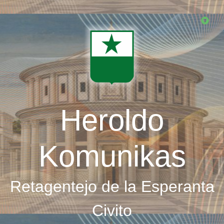
Skip
to
main
content
Heroldo
Komunikas
Retagentejo de la Esperanta
Civito