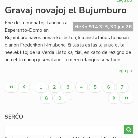
Legu pli
pri
Re
Gravaj novaĵoj el Bujumburo
la
lit
Ene de tri monatoj Tanganika
PE
HeKo 914 3-B, 30 jun 26
Esperanto-Domo en
pr
Bujumburo havos novan kortiston, kiu anstataŭos la nunan,
c-anon Frederikon Nimubona; ĉi-lasta estas la unua el la
neelektitoj de la Verda Listo kaj tial, en kazo de rezigno de
unu el la nunaj gesenatanoj, li mem refariĝos senatano.
Legu pli
pri
Gr
Pagination
nov
Unua
Antaŭa
Paĝo
Aktuala
Paĝo
Paĝo
Paĝo
Paĝo
Paĝo
1
2
3
4
5
6
7
el
paĝo
paĝo
paĝo
Bu
Paĝo
Paĝo
Next
Last
8
9
…
page
page
SERĈO