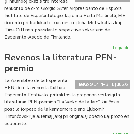
(Finnlando) okazis tre interesa
renkonto de d-ro Giorgio Silfer, vicprezidanto de Esplora
Instituto de Esperantologio, kaj d-ino Perla Martinelli, EIE-
docento pri tradukarto, kun ges-roj Juha Metsäkallas kaj
Tiina Oittinen, prezidanto respektive sekretario de
Esperanto-Asocio de Finnlando.
Legu pli
pri
Re
Revenos la literatura PEN-
de
premio
la
EIE
vic
La Asembleo de la Esperanta
HeKo 914 4-B, 1 jul 26
ku
PEN, dum la venonta Kultura
EA
Esperanto-Festivalo, pritraktos la proponon restarigi la
gvi
literaturan PEN-premion “La Verko de la Jaro”, kiu ĉesis
post la forpaso de la karmemora c-ano Ljubomir
Trifonĉovski: je alternaj jaroj pri originalaj poezio kaj prozo en
esperanto.