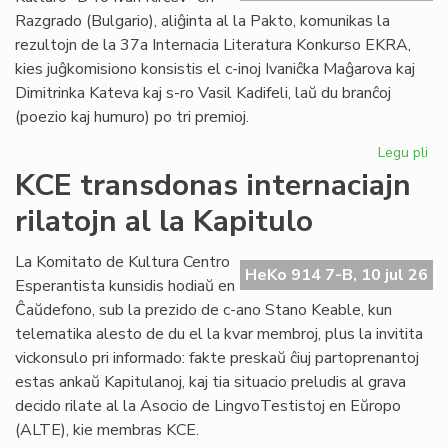
plu
Razgrado (Bulgario), aliĝinta al la Pakto, komunikas la
lin
rezultojn de la 37a Internacia Literatura Konkurso EKRA,
kies juĝkomisiono konsistis el c-inoj Ivaniĉka Maĝarova kaj
Dimitrinka Kateva kaj s-ro Vasil Kadifeli, laŭ du branĉoj
(poezio kaj humuro) po tri premioj.
Legu pli
pri
37
KCE transdonas internaciajn
Int
rilatojn al la Kapitulo
Lit
Ko
EK
La Komitato de Kultura Centro
HeKo 914 7-B, 10 jul 26
rez
Esperantista kunsidis hodiaŭ en
Ĉaŭdefono, sub la prezido de c-ano Stano Keable, kun
telematika alesto de du el la kvar membroj, plus la invitita
vickonsulo pri informado: fakte preskaŭ ĉiuj partoprenantoj
estas ankaŭ Kapitulanoj, kaj tia situacio preludis al grava
decido rilate al la Asocio de LingvoTestistoj en Eŭropo
(ALTE), kie membras KCE.