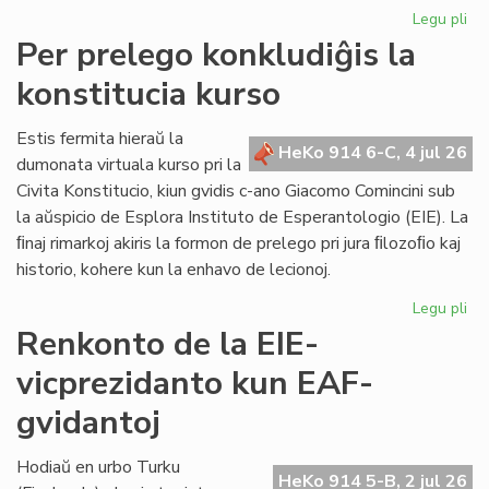
Legu pli
pri
KC
Per prelego konkludiĝis la
tr
konstitucia kurso
int
ril
al
Estis fermita hieraŭ la
HeKo 914 6-C, 4 jul 26
la
dumonata virtuala kurso pri la
Kap
Civita Konstitucio, kiun gvidis c-ano Giacomo Comincini sub
la aŭspicio de Esplora Instituto de Esperantologio (EIE). La
ﬁnaj rimarkoj akiris la formon de prelego pri jura ﬁlozoﬁo kaj
historio, kohere kun la enhavo de lecionoj.
Legu pli
pri
Pe
Renkonto de la EIE-
pr
vicprezidanto kun EAF-
kon
la
gvidantoj
kon
ku
Hodiaŭ en urbo Turku
HeKo 914 5-B, 2 jul 26