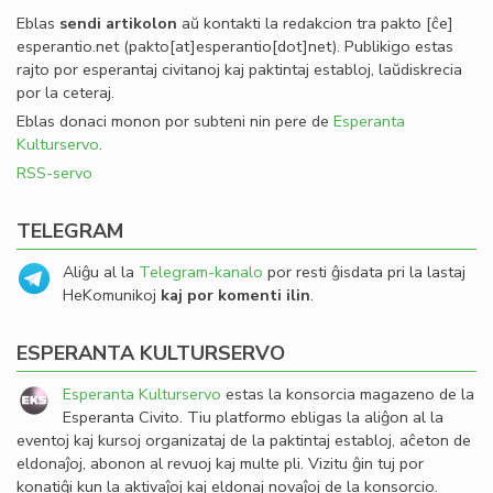
Eblas
sendi
artikolon
aŭ kontakti la redakcion tra
pakto
[ĉe]
esperantio
.
net
(pakto[at]esperantio[dot]net)
. Publikigo estas
rajto por esperantaj civitanoj kaj paktintaj establoj, laŭdiskrecia
por la ceteraj.
Eblas donaci monon por subteni nin pere de
Esperanta
Kulturservo
.
RSS-servo
TELEGRAM
Aliĝu al la
Telegram-kanalo
por resti ĝisdata pri la lastaj
HeKomunikoj
kaj por komenti ilin
.
ESPERANTA KULTURSERVO
Esperanta Kulturservo
estas la konsorcia magazeno de la
Esperanta Civito. Tiu platformo ebligas la aliĝon al la
eventoj kaj kursoj organizataj de la paktintaj establoj, aĉeton de
eldonaĵoj, abonon al revuoj kaj multe pli. Vizitu ĝin tuj por
konatiĝi kun la aktivaĵoj kaj eldonaj novaĵoj de la konsorcio.