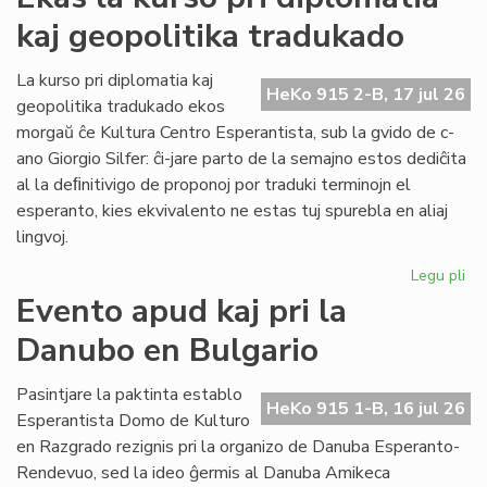
ka
kaj geopolitika tradukado
IJK
ris
for
La kurso pri diplomatia kaj
HeKo 915 2-B, 17 jul 26
def
geopolitika tradukado ekos
morgaŭ ĉe Kultura Centro Esperantista, sub la gvido de c-
ano Giorgio Silfer: ĉi-jare parto de la semajno estos dediĉita
al la deﬁnitivigo de proponoj por traduki terminojn el
esperanto, kies ekvivalento ne estas tuj spurebla en aliaj
lingvoj.
Legu pli
pri
Ek
Evento apud kaj pri la
la
Danubo en Bulgario
ku
pri
dip
Pasintjare la paktinta establo
HeKo 915 1-B, 16 jul 26
kaj
Esperantista Domo de Kulturo
geo
en Razgrado rezignis pri la organizo de Danuba Esperanto-
tr
Rendevuo, sed la ideo ĝermis al Danuba Amikeca