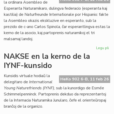
Kon
la ordinara Asembleo de
de
Esperanta Naturamikaro, dulingva federacio (esperanta kaj
Eŭ
kastilia) de Naturfreunde Internationale por Hispanio: fakte
la Asembleo okazis ekskluzive en esperanto, sub la
prezido de c-ano Carlos Spinola, ĉar esperantlingva estas la
kerno de la asocio, kaj partoprenis naturamikoj el tri
malsamaj landoj.
Legu pli
pri
Es
NAKSE en la kerno de la
Na
IYNF-kunsido
fi
gra
se
Kunsidis virtuale hodiaŭ la
HeKo 902 6-B, 11 feb 26
bo
delegitaro de
International
Young Naturefriends (IYNF)
, sub la kunordigo de Esmée
Schimmelpenninck. Partoprenis dekduo da reprezentantoj
de la Internacia Naturamika Junularo, ĉefe el orienteŭropaj
branĉoj de la organizo.