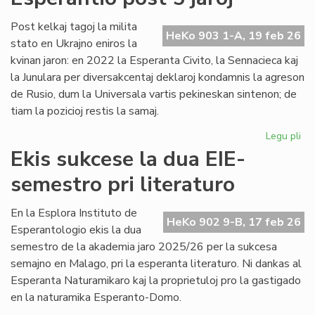
no
Un
Post kelkaj tagoj la milita
HeKo 903 1-A, 19 feb 26
De
stato en Ukrajno eniros la
kvinan jaron: en 2022 la Esperanta Civito, la Sennacieca kaj
la Junulara per diversakcentaj deklaroj kondamnis la agreson
de Rusio, dum la Universala vartis pekineskan sintenon; de
tiam la pozicioj restis la samaj.
Legu pli
pri
Mil
Ekis sukcese la dua EIE-
en
semestro pri literaturo
Ukr
sin
en
En la Esplora Instituto de
HeKo 902 9-B, 17 feb 26
Es
Esperantologio ekis la dua
po
semestro de la akademia jaro 2025/26 per la sukcesa
5
semajno en Malago, pri la esperanta literaturo. Ni dankas al
jar
Esperanta Naturamikaro kaj la proprietuloj pro la gastigado
en la naturamika Esperanto-Domo.