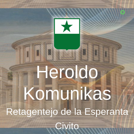
Skip
to
main
content
Heroldo
Komunikas
Retagentejo de la Esperanta
Civito