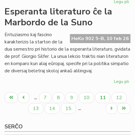
Legu pli
pri
NA
Esperanta literaturo ĉe la
en
Marbordo de la Suno
la
ke
de
Entuziasmo kaj fascino
HeKo 902 5-B, 10 feb 26
la
karakterizis la starton de la
IY
dua semestro pri historio de la esperanta literaturo, gvidata
ku
de prof. Giorgio Silfer. La unua lekcio traktis nian literaturon
en komparo kun aliaj eŭropaj, specife pri la politika simpatio
de diversaj beletraj skoloj ankaŭ alilingvaj.
Legu pli
pri
Es
Pagination
lit
Unua
Antaŭa
Paĝo
Paĝo
Paĝo
Paĝo
Aktuala
Paĝo
7
8
9
10
11
12
…
ĉe
paĝo
paĝo
paĝo
la
Paĝo
Paĝo
Paĝo
Next
Last
13
14
15
…
Ma
page
page
de
SERĈO
la
Su