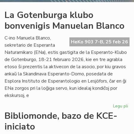
La Gotenburga klubo
bonvenigis Manuelan Blanco
C-ino Manuela Blanco,
HeKo 903 7-B, 25 feb 26
sekretario de Esperanta
Naturamikaro (ENa), estis gastigita de la Esperanto-Klubo
de Gotenburgo, 18-21 februaro 2026, kie en tre agrabla
etoso ŝi prezentis la aktivecon de la asocio, por kiu gravos
ankaŭ la Skandinava Esperanto-Domo, posedata de
Esplora Instituto de Esperantologio en Lesjöfors, ĉar en ĝi
ENa zorgos pri la loĝiga servo, kun idealaj kondiĉoj por
ekskursoj, e
Legu pli
pri
La
Bibliomonde, bazo de KCE-
Go
iniciato
kl
bo