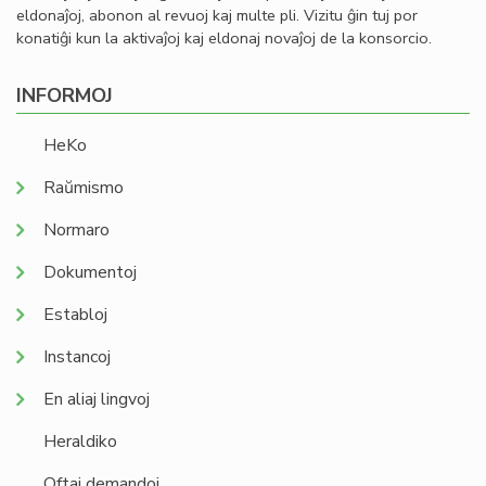
eldonaĵoj, abonon al revuoj kaj multe pli. Vizitu ĝin tuj por
konatiĝi kun la aktivaĵoj kaj eldonaj novaĵoj de la konsorcio.
INFORMOJ
HeKo
Raŭmismo
Normaro
Dokumentoj
Establoj
Instancoj
En aliaj lingvoj
Heraldiko
Oftaj demandoj