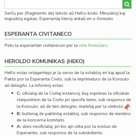
Serĉu per (fragmento de) teksto aŭ HeKo-kodo. Minuskloj kaj
majuskloj egalas. Esperantaj literoj ankaŭ en x-formato.
ESPERANTA CIVITANECO
Petu la esperantan civitanecon per la
reta formularo
.
HEROLDO KOMUNIKAS (HEKO)
HeKo estas retagentejo je la servo de la establoj en kaj apud la
Pakto por la Esperanta Civito, sub la imprimaturo de la Konsulo
aŭ delegito. La informoj estas:
C:
oﬁcialaj de la Civitaj instancoj, kiuj esprimas la oﬁcialan
starpunkton de la Civito pri specifa temo, sub responso de
la Konsulo, aŭ de ties delegito, markitaj per la simbolo
.
B:
bultenaj de paktintaj establoj, sub responso de membro
de la koncerna komitato.
A:
alies neoﬁcialaj, pri kio ajn utila por la evoluo de
Esperantio, sub responso de la subskribinto.