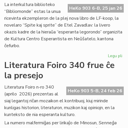
Ma
La interkultura biblioteko
HeKo 903 6-B, 25 jan 26
Bl
“Bibliomonde” estas la unua
ricevinta ekzempleron de la plej nova libro de LF-koop, la
novelaro “Spite kaj sprite” de Etel Zavadlav: la livero
okazis kadre de la hieraŭa “esperanta legorondo” organizita
de Kultura Centro Esperantista en Neŭŝatelo, kantona
ĉefurbo.
Legu pli
pri
Bi
Literatura Foiro 340 frue ĉe
ba
la presejo
de
KC
ini
Literatura Foiro n-ro 340
HeKo 903 5-B, 24 feb 26
(aprilo 2026) prezentas al
siaj legantoj riĉan mozaikon el kontribuoj, kiuj mirinde
kunligas historion, literaturon, muzikon kaj opiniojn, en la
kunteksto de nia esperanta kulturo.
La numero malfermiĝas per lirikaĵo de Minosun,
Senneĝa