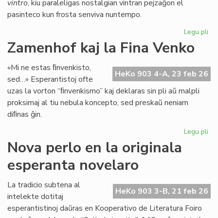
vintro
, kiu paraleligas nostalgian vintran pejzaĝon el
pasinteco kun frosta senviva nuntempo.
Legu pli
pri
Lit
Zamenhof kaj la Fina Venko
Foi
34
«Mi ne estas ﬁnvenkisto,
fru
HeKo 903 4-A, 23 feb 26
sed…» Esperantistoj ofte
ĉe
uzas la vorton “ﬁnvenkismo” kaj deklaras sin pli aŭ malpli
la
proksimaj al tiu nebula koncepto, sed preskaŭ neniam
pr
diﬁnas ĝin.
Legu pli
pri
Za
Nova perlo en la originala
kaj
esperanta novelaro
la
Fin
Ve
La tradicio subtena al
HeKo 903 3-B, 21 feb 26
intelekte dotitaj
esperantistinoj daŭras en Kooperativo de Literatura Foiro