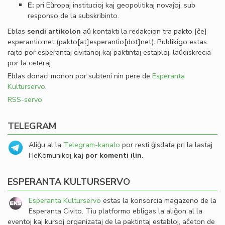
E:
pri Eŭropaj institucioj kaj geopolitikaj novaĵoj, sub
responso de la subskribinto.
Eblas
sendi
artikolon
aŭ kontakti la redakcion tra
pakto
[ĉe]
esperantio
.
net
(pakto[at]esperantio[dot]net)
. Publikigo estas
rajto por esperantaj civitanoj kaj paktintaj establoj, laŭdiskrecia
por la ceteraj.
Eblas donaci monon por subteni nin pere de
Esperanta
Kulturservo
.
RSS-servo
TELEGRAM
Aliĝu al la
Telegram-kanalo
por resti ĝisdata pri la lastaj
HeKomunikoj
kaj por komenti ilin
.
ESPERANTA KULTURSERVO
Esperanta Kulturservo
estas la konsorcia magazeno de la
Esperanta Civito. Tiu platformo ebligas la aliĝon al la
eventoj kaj kursoj organizataj de la paktintaj establoj, aĉeton de