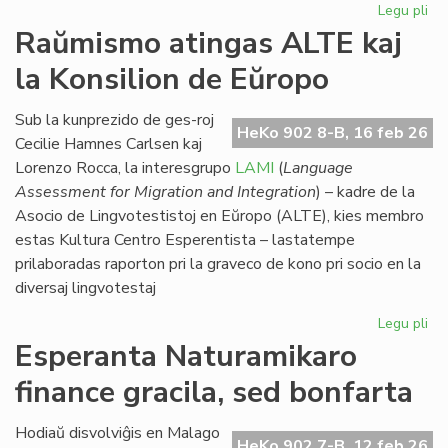
Legu pli
pri
Eki
Raŭmismo atingas ALTE kaj
su
la Konsilion de Eŭropo
la
du
EIE
Sub la kunprezido de ges-roj
HeKo 902 8-B, 16 feb 26
se
Cecilie Hamnes Carlsen kaj
pri
Lorenzo Rocca, la interesgrupo
LAMI
(
Language
lit
Assessment for Migration and Integration
) – kadre de la
Asocio de Lingvotestistoj en Eŭropo (ALTE), kies membro
estas Kultura Centro Esperentista – lastatempe
prilaboradas raporton pri la graveco de kono pri socio en la
diversaj lingvotestaj
Legu pli
pri
Ra
Esperanta Naturamikaro
at
finance gracila, sed bonfarta
AL
kaj
la
Hodiaŭ disvolviĝis en Malago
HeKo 902 7-B, 12 feb 26