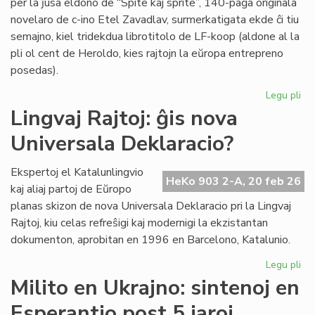
per la ĵusa eldono de “Spite kaj sprite”, 140-paĝa originala
novelaro de c-ino Etel Zavadlav, surmerkatigata ekde ĉi tiu
semajno, kiel tridekdua librotitolo de LF-koop (aldone al la
pli ol cent de Heroldo, kies rajtojn la eŭropa entrepreno
posedas).
Legu pli
pri
No
Lingvaj Rajtoj: ĝis nova
per
Universala Deklaracio?
en
la
ori
Ekspertoj el Katalunlingvio
HeKo 903 2-A, 20 feb 26
es
kaj aliaj partoj de Eŭropo
no
planas skizon de nova Universala Deklaracio pri la Lingvaj
Rajtoj, kiu celas refreŝigi kaj modernigi la ekzistantan
dokumenton, aprobitan en 1996 en Barcelono, Katalunio.
Legu pli
pri
Lin
Milito en Ukrajno: sintenoj en
Raj
Esperantio post 5 jaroj
ĝis