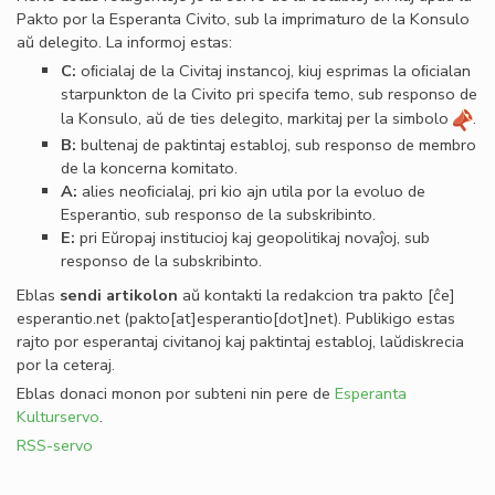
Pakto por la Esperanta Civito, sub la imprimaturo de la Konsulo
aŭ delegito. La informoj estas:
C:
oﬁcialaj de la Civitaj instancoj, kiuj esprimas la oﬁcialan
starpunkton de la Civito pri specifa temo, sub responso de
la Konsulo, aŭ de ties delegito, markitaj per la simbolo
.
B:
bultenaj de paktintaj establoj, sub responso de membro
de la koncerna komitato.
A:
alies neoﬁcialaj, pri kio ajn utila por la evoluo de
Esperantio, sub responso de la subskribinto.
E:
pri Eŭropaj institucioj kaj geopolitikaj novaĵoj, sub
responso de la subskribinto.
Eblas
sendi
artikolon
aŭ kontakti la redakcion tra
pakto
[ĉe]
esperantio
.
net
(pakto[at]esperantio[dot]net)
. Publikigo estas
rajto por esperantaj civitanoj kaj paktintaj establoj, laŭdiskrecia
por la ceteraj.
Eblas donaci monon por subteni nin pere de
Esperanta
Kulturservo
.
RSS-servo