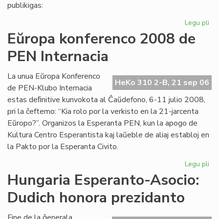
pri
publikigas:
alf
Legu pli
pri
Pri
Eŭropa konferenco 2008 de
Ivo
PEN Internacia
La
kaj
hu
La unua Eŭropa Konferenco
HeKo 310 2-B, 21 sep 06
la
de PEN-Klubo Internacia
estas deﬁnitive kunvokota al Ĉaŭdefono, 6-11 julio 2008,
pri la ĉeftemo: “Kia rolo por la verkisto en la 21-jarcenta
Eŭropo?”. Organizos la Esperanta PEN, kun la apogo de
Kultura Centro Esperantista kaj laŭeble de aliaj establoj en
la Pakto por la Esperanta Civito.
Legu pli
pri
Eŭ
Hungaria Esperanto-Asocio:
ko
Dudich honora prezidanto
20
de
PE
Fine de la ĝenerala