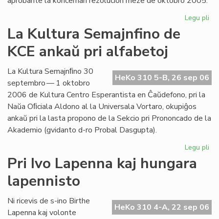
aprobante la koncernan rezolucion meze de oktobro 2005.
Legu pli
pri
Int
La Kultura Semajnfino de
Ta
KCE ankaŭ pri alfabetoj
de
la
Es
La Kultura Semajnﬁno 30
HeKo 310 5-B, 26 sep 06
Bib
septembro — 1 oktobro
2006 de Kultura Centro Esperantista en Ĉaŭdefono, pri la
Naŭa Oﬁciala Aldono al la Universala Vortaro, okupiĝos
ankaŭ pri la lasta propono de la Sekcio pri Prononcado de la
Akademio (gvidanto d-ro Probal Dasgupta).
Legu pli
pri
La
Pri Ivo Lapenna kaj hungara
Kul
lapennisto
Se
de
KC
Ni ricevis de s-ino Birthe
HeKo 310 4-A, 22 sep 06
an
Lapenna kaj volonte