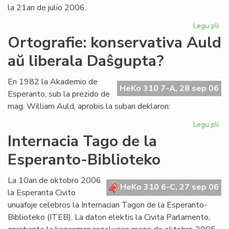
la 21an de julio 2006.
Legu pli
pri
La
Ortografie: konservativa Auld
Li
aŭ liberala Daŝgupta?
Ko
pr
po
En 1982 la Akademio de
HeKo 310 7-A, 28 sep 06
ofi
Esperanto, sub la prezido de
mag. William Auld, aprobis la suban deklaron:
Legu pli
pri
Ort
Internacia Tago de la
ko
Esperanto-Biblioteko
Au
aŭ
lib
La 10an de oktobro 2006
HeKo 310 6-C, 27 sep 06
Da
la Esperanta Civito
unuafoje celebros la Internacian Tagon de la Esperanto-
Biblioteko (ITEB). La daton elektis la Civita Parlamento,