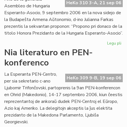
HeKo 310 3-A, 21 sep 06
Int
Asembleo de Hungaria
Esperanto-Asocio, 9 septembro 2006 en la nova sidejo de
la Budapeŝta Armena Aŭtonomio, d-ino Julianna Farkas
prezentis la sekvantan proponon: “Propono pri donaco de la
titolo Honora Prezidanto de la Hungaria Esperanto-Asocio”.
Legu pli
pri
Hu
Nia literaturo en PEN-
Es
konferenco
Aso
Du
ho
La Esperanta PEN-Centro,
HeKo 309 9-B, 19 sep 06
pr
per sia sekretario c-ano
Ljubomir Trifonĉovski, partoprenis la 9an PEN-konferencon
en Ohrid (Makedonio), 14-17 septembro 2006, kiun ĉeestis
reprezentantoj de ankoraŭ dudek PEN-Centroj el Eŭropo,
Azio kaj Ameriko. La delegitojn akceptis la ĵus elektita
prezidanto de la Makedona Parlamento, Ljubiŝa
Georgievski.