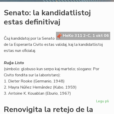
Senato: la kandidatlistoj
estas definitivaj
HeKo 311 2-C, 1 okt 06
Ĉiuj kandidatoj por la Senato
de la Esperanta Civito estas validaj, kaj la kandidatlistoj
estas nun oﬁcialaj.
Ruĝa Listo
(simbolo: globuso kun serpo kaj martelo; slogano: Por
Civito fondita sur la laboristaro):
1. Dieter Rooke (Germanio, 1948)
2. Mayra Núñez Hernández (Kubo, 1959)
3. Antoine K. Kouablan (Eburio, 1967)
Legu pli
pri
Se
Renovigita la retejo de la
la