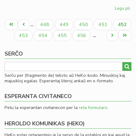
Legu pli
pri
Gio
Pagination
Sil
Unua
Antaŭa
Paĝo
Paĝo
Paĝo
Paĝo
Aktual
448
449
450
451
452
…
la
paĝo
paĝo
paĝo
la
Paĝo
Paĝo
Paĝo
Paĝo
Next
Last
453
454
455
456
…
Ko
page
page
SERĈO
Serĉu per (fragmento de) teksto aŭ HeKo-kodo. Minuskloj kaj
majuskloj egalas. Esperantaj literoj ankaŭ en x-formato.
ESPERANTA CIVITANECO
Petu la esperantan civitanecon per la
reta formularo
.
HEROLDO KOMUNIKAS (HEKO)
HeKo estas retagentejo je la servo de la establoj en kaj apud la