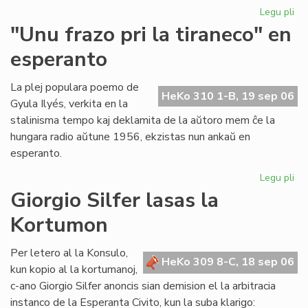
Legu pli
pri
Ni
"Unu frazo pri la tiraneco" en
lit
esperanto
en
PE
ko
La plej populara poemo de
HeKo 310 1-B, 19 sep 06
Gyula Ilyés, verkita en la
stalinisma tempo kaj deklamita de la aŭtoro mem ĉe la
hungara radio aŭtune 1956, ekzistas nun ankaŭ en
esperanto.
Legu pli
pri
"U
Giorgio Silfer lasas la
fra
Kortumon
pri
la
tir
Per letero al la Konsulo,
HeKo 309 8-C, 18 sep 06
en
kun kopio al la kortumanoj,
es
c-ano Giorgio Silfer anoncis sian demision el la arbitracia
instanco de la Esperanta Civito, kun la suba klarigo: