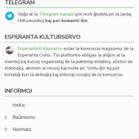
TELEGRAM
Aliĝu al la
Telegram-kanalo
por resti ĝisdata pri la lastaj
HeKomunikoj
kaj por komenti ilin
.
ESPERANTA KULTURSERVO
Esperanta Kulturservo
estas la konsorcia magazeno de la
Esperanta Civito. Tiu platformo ebligas la aliĝon al la
eventoj kaj kursoj organizataj de la paktintaj establoj, aĉeton de
eldonaĵoj, abonon al revuoj kaj multe pli. Vizitu ĝin tuj por
konatiĝi kun la aktivaĵoj kaj eldonaj novaĵoj de la konsorcio.
INFORMOJ
HeKo
Raŭmismo
Normaro