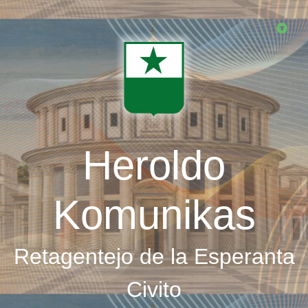
Skip
to
main
content
Heroldo
Komunikas
Retagentejo de la Esperanta
Civito