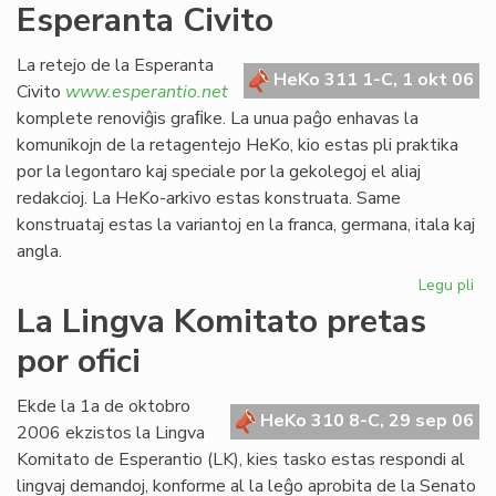
Esperanta Civito
kan
es
def
La retejo de la Esperanta
HeKo 311 1-C, 1 okt 06
Civito
www.esperantio.net
komplete renoviĝis graﬁke. La unua paĝo enhavas la
komunikojn de la retagentejo HeKo, kio estas pli praktika
por la legontaro kaj speciale por la gekolegoj el aliaj
redakcioj. La HeKo-arkivo estas konstruata. Same
konstruataj estas la variantoj en la franca, germana, itala kaj
angla.
Legu pli
pri
Re
La Lingva Komitato pretas
la
por ofici
ret
de
la
Ekde la 1a de oktobro
HeKo 310 8-C, 29 sep 06
Es
2006 ekzistos la Lingva
Civ
Komitato de Esperantio (LK), kies tasko estas respondi al
lingvaj demandoj, konforme al la leĝo aprobita de la Senato