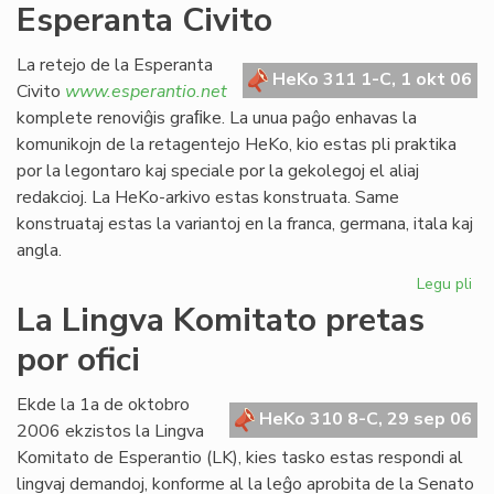
Esperanta Civito
kan
es
def
La retejo de la Esperanta
HeKo 311 1-C, 1 okt 06
Civito
www.esperantio.net
komplete renoviĝis graﬁke. La unua paĝo enhavas la
komunikojn de la retagentejo HeKo, kio estas pli praktika
por la legontaro kaj speciale por la gekolegoj el aliaj
redakcioj. La HeKo-arkivo estas konstruata. Same
konstruataj estas la variantoj en la franca, germana, itala kaj
angla.
Legu pli
pri
Re
La Lingva Komitato pretas
la
por ofici
ret
de
la
Ekde la 1a de oktobro
HeKo 310 8-C, 29 sep 06
Es
2006 ekzistos la Lingva
Civ
Komitato de Esperantio (LK), kies tasko estas respondi al
lingvaj demandoj, konforme al la leĝo aprobita de la Senato