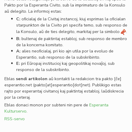
Pakto por la Esperanta Civito, sub la imprimaturo de la Konsulo
aŭ delegito. La informoj estas:
C:
oﬁcialaj de la Civitaj instancoj, kiuj esprimas la oﬁcialan
starpunkton de la Civito pri specifa temo, sub responso de
la Konsulo, aŭ de ties delegito, markitaj per la simbolo
.
B:
bultenaj de paktintaj establoj, sub responso de membro
de la koncerna komitato.
A:
alies neoﬁcialaj, pri kio ajn utila por la evoluo de
Esperantio, sub responso de la subskribinto.
E:
pri Eŭropaj institucioj kaj geopolitikaj novaĵoj, sub
responso de la subskribinto.
Eblas
sendi
artikolon
aŭ kontakti la redakcion tra
pakto
[ĉe]
esperantio
.
net
(pakto[at]esperantio[dot]net)
. Publikigo estas
rajto por esperantaj civitanoj kaj paktintaj establoj, laŭdiskrecia
por la ceteraj.
Eblas donaci monon por subteni nin pere de
Esperanta
Kulturservo
.
RSS-servo