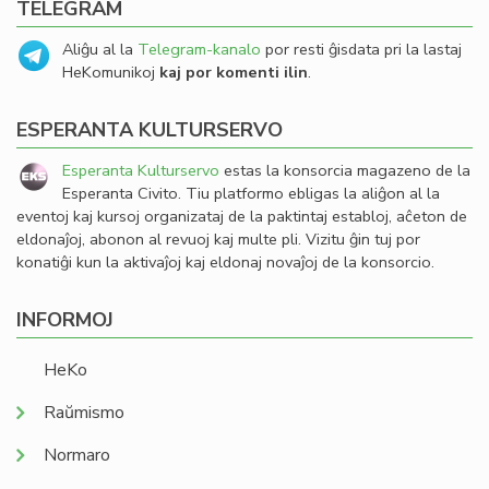
TELEGRAM
Aliĝu al la
Telegram-kanalo
por resti ĝisdata pri la lastaj
HeKomunikoj
kaj por komenti ilin
.
ESPERANTA KULTURSERVO
Esperanta Kulturservo
estas la konsorcia magazeno de la
Esperanta Civito. Tiu platformo ebligas la aliĝon al la
eventoj kaj kursoj organizataj de la paktintaj establoj, aĉeton de
eldonaĵoj, abonon al revuoj kaj multe pli. Vizitu ĝin tuj por
konatiĝi kun la aktivaĵoj kaj eldonaj novaĵoj de la konsorcio.
INFORMOJ
HeKo
Raŭmismo
Normaro