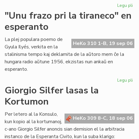
Legu pli
pri
Ni
"Unu frazo pri la tiraneco" en
lit
esperanto
en
PE
ko
La plej populara poemo de
HeKo 310 1-B, 19 sep 06
Gyula Ilyés, verkita en la
stalinisma tempo kaj deklamita de la aŭtoro mem ĉe la
hungara radio aŭtune 1956, ekzistas nun ankaŭ en
esperanto.
Legu pli
pri
"U
Giorgio Silfer lasas la
fra
Kortumon
pri
la
tir
Per letero al la Konsulo,
HeKo 309 8-C, 18 sep 06
en
kun kopio al la kortumanoj,
es
c-ano Giorgio Silfer anoncis sian demision el la arbitracia
instanco de la Esperanta Civito, kun la suba klarigo: