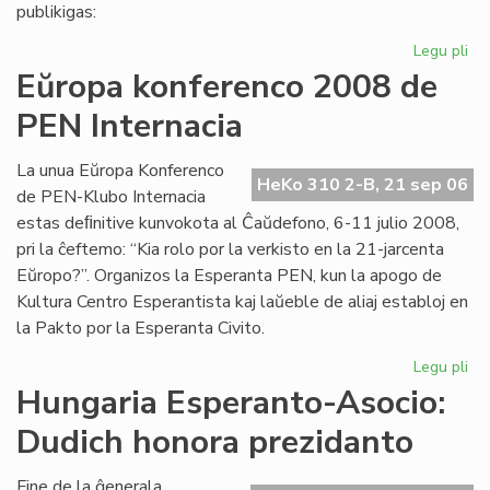
pri
publikigas:
alf
Legu pli
pri
Pri
Eŭropa konferenco 2008 de
Ivo
PEN Internacia
La
kaj
hu
La unua Eŭropa Konferenco
HeKo 310 2-B, 21 sep 06
la
de PEN-Klubo Internacia
estas deﬁnitive kunvokota al Ĉaŭdefono, 6-11 julio 2008,
pri la ĉeftemo: “Kia rolo por la verkisto en la 21-jarcenta
Eŭropo?”. Organizos la Esperanta PEN, kun la apogo de
Kultura Centro Esperantista kaj laŭeble de aliaj establoj en
la Pakto por la Esperanta Civito.
Legu pli
pri
Eŭ
Hungaria Esperanto-Asocio:
ko
Dudich honora prezidanto
20
de
PE
Fine de la ĝenerala