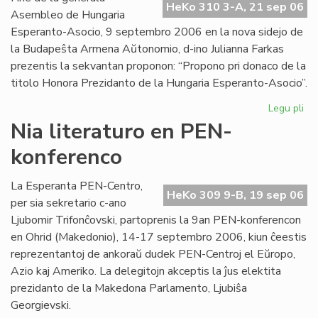
HeKo 310 3-A, 21 sep 06
Int
Asembleo de Hungaria
Esperanto-Asocio, 9 septembro 2006 en la nova sidejo de
la Budapeŝta Armena Aŭtonomio, d-ino Julianna Farkas
prezentis la sekvantan proponon: “Propono pri donaco de la
titolo Honora Prezidanto de la Hungaria Esperanto-Asocio”.
Legu pli
pri
Hu
Nia literaturo en PEN-
Es
konferenco
Aso
Du
ho
La Esperanta PEN-Centro,
HeKo 309 9-B, 19 sep 06
pr
per sia sekretario c-ano
Ljubomir Trifonĉovski, partoprenis la 9an PEN-konferencon
en Ohrid (Makedonio), 14-17 septembro 2006, kiun ĉeestis
reprezentantoj de ankoraŭ dudek PEN-Centroj el Eŭropo,
Azio kaj Ameriko. La delegitojn akceptis la ĵus elektita
prezidanto de la Makedona Parlamento, Ljubiŝa
Georgievski.