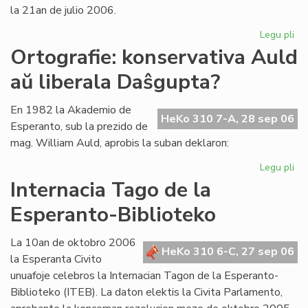
la 21an de julio 2006.
Legu pli
pri
La
Ortografie: konservativa Auld
Li
aŭ liberala Daŝgupta?
Ko
pr
po
En 1982 la Akademio de
HeKo 310 7-A, 28 sep 06
ofi
Esperanto, sub la prezido de
mag. William Auld, aprobis la suban deklaron:
Legu pli
pri
Ort
Internacia Tago de la
ko
Esperanto-Biblioteko
Au
aŭ
lib
La 10an de oktobro 2006
HeKo 310 6-C, 27 sep 06
Da
la Esperanta Civito
unuafoje celebros la Internacian Tagon de la Esperanto-
Biblioteko (ITEB). La daton elektis la Civita Parlamento,