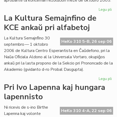
aprobante la koncernan rezolucion meze de oktobro 2005.
Legu pli
pri
Int
La Kultura Semajnfino de
Ta
KCE ankaŭ pri alfabetoj
de
la
Es
La Kultura Semajnﬁno 30
HeKo 310 5-B, 26 sep 06
Bib
septembro — 1 oktobro
2006 de Kultura Centro Esperantista en Ĉaŭdefono, pri la
Naŭa Oﬁciala Aldono al la Universala Vortaro, okupiĝos
ankaŭ pri la lasta propono de la Sekcio pri Prononcado de la
Akademio (gvidanto d-ro Probal Dasgupta).
Legu pli
pri
La
Pri Ivo Lapenna kaj hungara
Kul
lapennisto
Se
de
KC
Ni ricevis de s-ino Birthe
HeKo 310 4-A, 22 sep 06
an
Lapenna kaj volonte