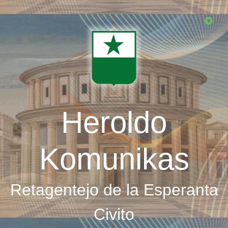
Skip
to
main
content
Heroldo
Komunikas
Retagentejo de la Esperanta
Civito