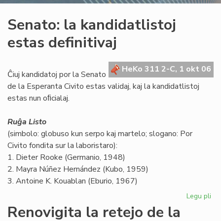
Senato: la kandidatlistoj
estas definitivaj
HeKo 311 2-C, 1 okt 06
Ĉiuj kandidatoj por la Senato
de la Esperanta Civito estas validaj, kaj la kandidatlistoj
estas nun oﬁcialaj.
Ruĝa Listo
(simbolo: globuso kun serpo kaj martelo; slogano: Por
Civito fondita sur la laboristaro):
1. Dieter Rooke (Germanio, 1948)
2. Mayra Núñez Hernández (Kubo, 1959)
3. Antoine K. Kouablan (Eburio, 1967)
Legu pli
pri
Se
Renovigita la retejo de la
la