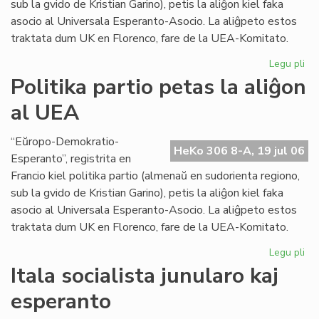
sub la gvido de Kristian Garino), petis la aliĝon kiel faka
asocio al Universala Esperanto-Asocio. La aliĝpeto estos
traktata dum UK en Florenco, fare de la UEA-Komitato.
Legu pli
pri
Pol
Politika partio petas la aliĝon
par
al UEA
pe
la
ali
“Eŭropo-Demokratio-
HeKo 306 8-A, 19 jul 06
al
Esperanto”, registrita en
UE
Francio kiel politika partio (almenaŭ en sudorienta regiono,
sub la gvido de Kristian Garino), petis la aliĝon kiel faka
asocio al Universala Esperanto-Asocio. La aliĝpeto estos
traktata dum UK en Florenco, fare de la UEA-Komitato.
Legu pli
pri
Pol
Itala socialista junularo kaj
par
esperanto
pe
la