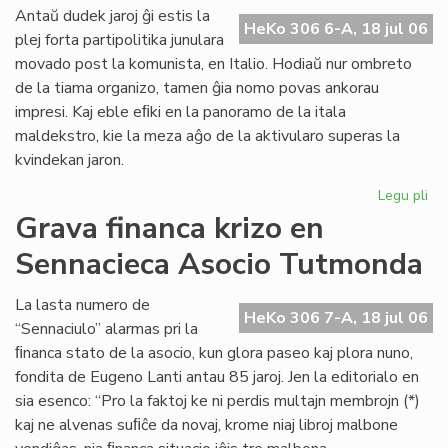
ali
Antaŭ dudek jaroj ĝi estis la
HeKo 306 6-A, 18 jul 06
al
plej forta partipolitika junulara
UE
movado post la komunista, en Italio. Hodiaŭ nur ombreto
de la tiama organizo, tamen ĝia nomo povas ankorau
impresi. Kaj eble eﬁki en la panoramo de la itala
maldekstro, kie la meza aĝo de la aktivularo superas la
kvindekan jaron.
Legu pli
pri
Ita
Grava financa krizo en
soc
Sennacieca Asocio Tutmonda
jun
kaj
es
La lasta numero de
HeKo 306 7-A, 18 jul 06
“Sennaciulo” alarmas pri la
ﬁnanca stato de la asocio, kun glora paseo kaj plora nuno,
fondita de Eugeno Lanti antau 85 jaroj. Jen la editorialo en
sia esenco: “Pro la faktoj ke ni perdis multajn membrojn (*)
kaj ne alvenas suﬁĉe da novaj, krome niaj libroj malbone