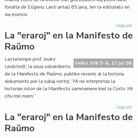
fondita de Eŭgeno Lanti antaŭ 85 jaroj. Jen la editorialo en
sia esenco:
Legu pli
pri
Gr
La "eraroj" en la Manifesto de
fi
Raŭmo
kri
en
SA
Lastatempe prof. Jouko
HeKo 306 5-A, 17 jul 06
Lindstedt, la unua subskribinto
de la Manifesto de Raŭmo, publike revenis al la historia
dokumento per la subaj vortoj: “Mi ne interpretas la
historian rolon de la Manifesto sammaniere kiel la Civito. Mi
citu min mem:”
Legu pli
pri
La
La "eraroj" en la Manifesto de
"er
Raŭmo
en
la