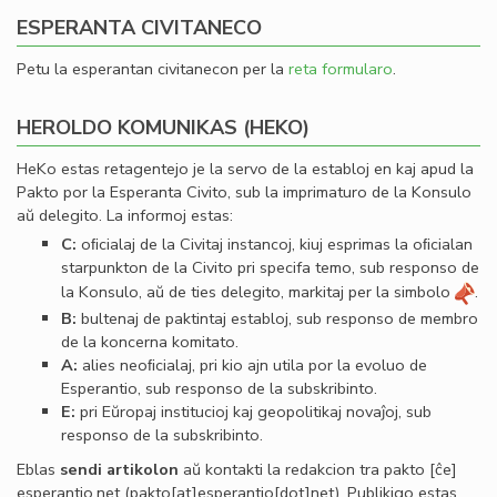
ESPERANTA CIVITANECO
Petu la esperantan civitanecon per la
reta formularo
.
HEROLDO KOMUNIKAS (HEKO)
HeKo estas retagentejo je la servo de la establoj en kaj apud la
Pakto por la Esperanta Civito, sub la imprimaturo de la Konsulo
aŭ delegito. La informoj estas:
C:
oﬁcialaj de la Civitaj instancoj, kiuj esprimas la oﬁcialan
starpunkton de la Civito pri specifa temo, sub responso de
la Konsulo, aŭ de ties delegito, markitaj per la simbolo
.
B:
bultenaj de paktintaj establoj, sub responso de membro
de la koncerna komitato.
A:
alies neoﬁcialaj, pri kio ajn utila por la evoluo de
Esperantio, sub responso de la subskribinto.
E:
pri Eŭropaj institucioj kaj geopolitikaj novaĵoj, sub
responso de la subskribinto.
Eblas
sendi
artikolon
aŭ kontakti la redakcion tra
pakto
[ĉe]
esperantio
.
net
(pakto[at]esperantio[dot]net)
. Publikigo estas