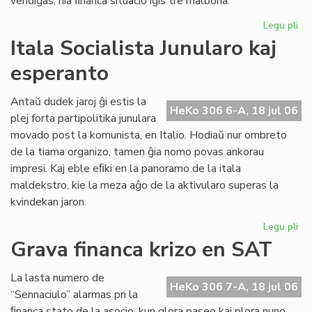
vendiĝas, nia ﬁnanca situacio iĝis tre malbona.
Legu pli
pri
Gr
Itala Socialista Junularo kaj
fi
esperanto
kri
en
Se
Antaŭ dudek jaroj ĝi estis la
HeKo 306 6-A, 18 jul 06
As
plej forta partipolitika junulara
Tu
movado post la komunista, en Italio. Hodiaŭ nur ombreto
de la tiama organizo, tamen ĝia nomo povas ankorau
impresi. Kaj eble eﬁki en la panoramo de la itala
maldekstro, kie la meza aĝo de la aktivularo superas la
kvindekan jaron.
Legu pli
pri
Ita
Grava financa krizo en SAT
Soc
Jun
La lasta numero de
kaj
HeKo 306 7-A, 18 jul 06
“Sennaciulo” alarmas pri la
es
ﬁnanca stato de la asocio, kun glora paseo kaj plora nuno,