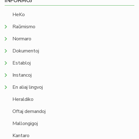
INFORMOJ
HeKo
Raŭmismo
Normaro
Dokumentoj
Establoj
Instancoj
En aliaj lingvoj
Heraldiko
Oftaj demandoj
Mallongigoj
Kantaro