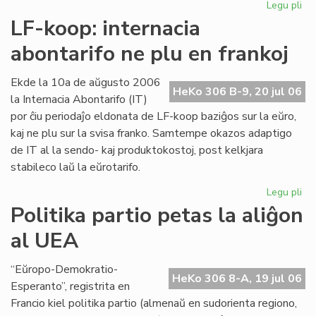
Legu pli
pri
Int
LF-koop: internacia
abo
abontarifo ne plu en frankoj
ne
plu
en
Ekde la 10a de aŭgusto 2006
HeKo 306 B-9, 20 jul 06
fra
la Internacia Abontarifo (IT)
por ĉiu periodaĵo eldonata de LF-koop baziĝos sur la eŭro,
kaj ne plu sur la svisa franko. Samtempe okazos adaptigo
de IT al la sendo- kaj produktokostoj, post kelkjara
stabileco laŭ la eŭrotarifo.
Legu pli
pri
LF-
Politika partio petas la aliĝon
ko
al UEA
int
abo
ne
“Eŭropo-Demokratio-
HeKo 306 8-A, 19 jul 06
plu
Esperanto”, registrita en
en
Francio kiel politika partio (almenaŭ en sudorienta regiono,
fra