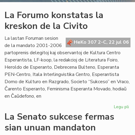
La Forumo konstatas la
kreskon de la Civito
La lastan Foruman sesion
HeKo 307 2-C, 22 jul 06
de la mandato 2001-2006
partoprenis delegitoj kaj observantoj de Kultura Centro
Esperantista, LF-koop, la redakcioj de Literatura Foiro,
Heroldo de Esperanto, Debrecena Bulteno, Esperanta
PEN-Centro, Itala Interlingvistika Centro, Esperantista
Domo de Kulturo en Razgrado, Societo “Sukceso” en Vraco,
Ĉarento Esperanto, Feminisma Esperanta Movado, hodiaŭ
en Ĉaŭdefono, en
Legu pli
pri
La
La Senato sukcese fermas
Fo
sian unuan mandaton
ko
la