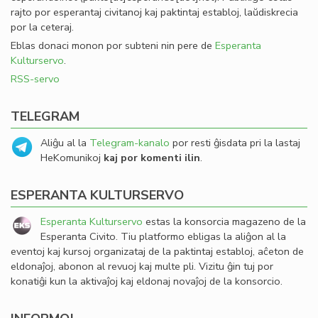
rajto por esperantaj civitanoj kaj paktintaj establoj, laŭdiskrecia
por la ceteraj.
Eblas donaci monon por subteni nin pere de
Esperanta
Kulturservo
.
RSS-servo
TELEGRAM
Aliĝu al la
Telegram-kanalo
por resti ĝisdata pri la lastaj
HeKomunikoj
kaj por komenti ilin
.
ESPERANTA KULTURSERVO
Esperanta Kulturservo
estas la konsorcia magazeno de la
Esperanta Civito. Tiu platformo ebligas la aliĝon al la
eventoj kaj kursoj organizataj de la paktintaj establoj, aĉeton de
eldonaĵoj, abonon al revuoj kaj multe pli. Vizitu ĝin tuj por
konatiĝi kun la aktivaĵoj kaj eldonaj novaĵoj de la konsorcio.