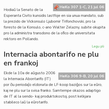
kr
HeKo 307 1-C, 21 jul 06
de
Hodiaŭ la Senato de la
la
Esperanta Civito kunsidis lastfoje en sia unua mandato, sub
Civ
la prezido de Vickonsulo Ljubomir Trifonchovski, pro la
foresto de la Konsulo, c-ano Walter Zelazny, subite okupita
pro la administra transdono de la oﬁco de universitata
rektoro en Pollando.
Legu pli
pri
La
Internacia abontarifo ne plu
Se
en frankoj
su
fe
sia
Ekde la 10a de aŭgusto 2006
HeKo 306 9-B, 20 jul 06
un
la Internacia Abontarifo (IT)
ma
por ĉiu periodaĵo eldonata de LF-koop baziĝos sur la eŭro,
kaj ne plu sur la svisa franko. Samtempe okazos adaptigo
de IT al la sendo- kaj produktokostoj, post kelkjara
stabileco laŭ la eŭrotarifo.