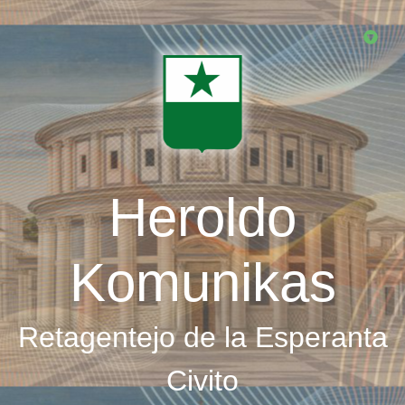
Skip
to
main
content
Heroldo
Komunikas
Retagentejo de la Esperanta
Civito