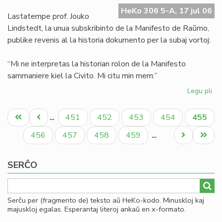
Ma
HeKo 306 5-A, 17 jul 06
de
Lastatempe prof. Jouko
Ra
Lindstedt, la unua subskribinto de la Manifesto de Raŭmo,
publike revenis al la historia dokumento per la subaj vortoj:
“Mi ne interpretas la historian rolon de la Manifesto
sammaniere kiel la Civito. Mi citu min mem:”
Legu pli
pri
La
Pagination
"er
Unua
Antaŭa
Paĝo
Paĝo
Paĝo
Paĝo
Aktual
451
452
453
454
455
…
en
paĝo
paĝo
paĝo
la
Paĝo
Paĝo
Paĝo
Paĝo
Next
Last
456
457
458
459
…
Ma
page
page
de
SERĈO
Ra
Serĉu per (fragmento de) teksto aŭ HeKo-kodo. Minuskloj kaj
majuskloj egalas. Esperantaj literoj ankaŭ en x-formato.