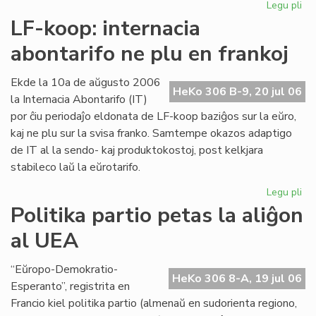
Legu pli
pri
Int
LF-koop: internacia
abo
abontarifo ne plu en frankoj
ne
plu
en
Ekde la 10a de aŭgusto 2006
HeKo 306 B-9, 20 jul 06
fra
la Internacia Abontarifo (IT)
por ĉiu periodaĵo eldonata de LF-koop baziĝos sur la eŭro,
kaj ne plu sur la svisa franko. Samtempe okazos adaptigo
de IT al la sendo- kaj produktokostoj, post kelkjara
stabileco laŭ la eŭrotarifo.
Legu pli
pri
LF-
Politika partio petas la aliĝon
ko
al UEA
int
abo
ne
“Eŭropo-Demokratio-
HeKo 306 8-A, 19 jul 06
plu
Esperanto”, registrita en
en
Francio kiel politika partio (almenaŭ en sudorienta regiono,
fra