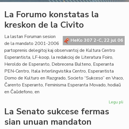
La Forumo konstatas la
kreskon de la Civito
La lastan Foruman sesion
HeKo 307 2-C, 22 jul 06
de la mandato 2001-2006
partoprenis delegitoj kaj observantoj de Kultura Centro
Esperantista, LF-koop, la redakcioj de Literatura Foiro,
Heroldo de Esperanto, Debrecena Bulteno, Esperanta
PEN-Centro, Itala Interlingvistika Centro, Esperantista
Domo de Kulturo en Razgrado, Societo “Sukceso” en Vraco,
Ĉarento Esperanto, Feminisma Esperanta Movado, hodiaŭ
en Ĉaŭdefono, en
Legu pli
pri
La
La Senato sukcese fermas
Fo
sian unuan mandaton
ko
la