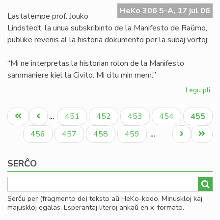
Ma
HeKo 306 5-A, 17 jul 06
de
Lastatempe prof. Jouko
Ra
Lindstedt, la unua subskribinto de la Manifesto de Raŭmo,
publike revenis al la historia dokumento per la subaj vortoj:
“Mi ne interpretas la historian rolon de la Manifesto
sammaniere kiel la Civito. Mi citu min mem:”
Legu pli
pri
La
Pagination
"er
Unua
Antaŭa
Paĝo
Paĝo
Paĝo
Paĝo
Aktual
451
452
453
454
455
…
en
paĝo
paĝo
paĝo
la
Paĝo
Paĝo
Paĝo
Paĝo
Next
Last
456
457
458
459
…
Ma
page
page
de
SERĈO
Ra
Serĉu per (fragmento de) teksto aŭ HeKo-kodo. Minuskloj kaj
majuskloj egalas. Esperantaj literoj ankaŭ en x-formato.