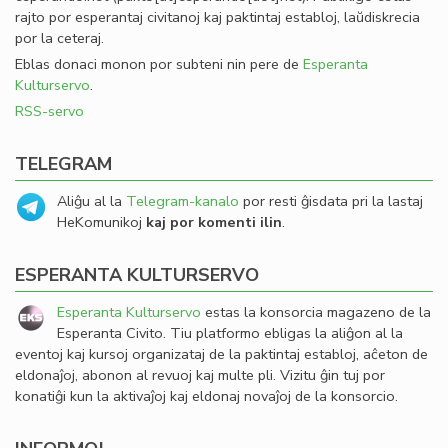
rajto por esperantaj civitanoj kaj paktintaj establoj, laŭdiskrecia
por la ceteraj.
Eblas donaci monon por subteni nin pere de
Esperanta
Kulturservo
.
RSS-servo
TELEGRAM
Aliĝu al la
Telegram-kanalo
por resti ĝisdata pri la lastaj
HeKomunikoj
kaj por komenti ilin
.
ESPERANTA KULTURSERVO
Esperanta Kulturservo
estas la konsorcia magazeno de la
Esperanta Civito. Tiu platformo ebligas la aliĝon al la
eventoj kaj kursoj organizataj de la paktintaj establoj, aĉeton de
eldonaĵoj, abonon al revuoj kaj multe pli. Vizitu ĝin tuj por
konatiĝi kun la aktivaĵoj kaj eldonaj novaĵoj de la konsorcio.