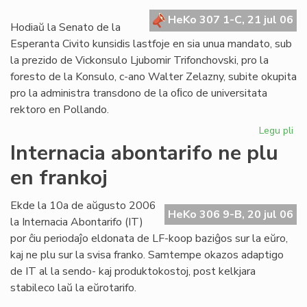
kr
HeKo 307 1-C, 21 jul 06
de
Hodiaŭ la Senato de la
la
Esperanta Civito kunsidis lastfoje en sia unua mandato, sub
Civ
la prezido de Vickonsulo Ljubomir Trifonchovski, pro la
foresto de la Konsulo, c-ano Walter Zelazny, subite okupita
pro la administra transdono de la oﬁco de universitata
rektoro en Pollando.
Legu pli
pri
La
Internacia abontarifo ne plu
Se
en frankoj
su
fe
sia
Ekde la 10a de aŭgusto 2006
HeKo 306 9-B, 20 jul 06
un
la Internacia Abontarifo (IT)
ma
por ĉiu periodaĵo eldonata de LF-koop baziĝos sur la eŭro,
kaj ne plu sur la svisa franko. Samtempe okazos adaptigo
de IT al la sendo- kaj produktokostoj, post kelkjara
stabileco laŭ la eŭrotarifo.