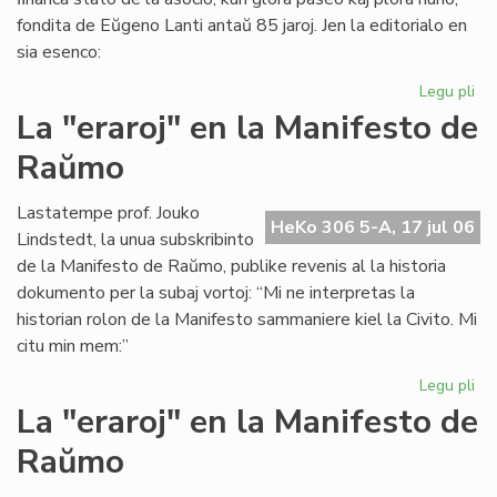
fondita de Eŭgeno Lanti antaŭ 85 jaroj. Jen la editorialo en
sia esenco:
Legu pli
pri
Gr
La "eraroj" en la Manifesto de
fi
Raŭmo
kri
en
SA
Lastatempe prof. Jouko
HeKo 306 5-A, 17 jul 06
Lindstedt, la unua subskribinto
de la Manifesto de Raŭmo, publike revenis al la historia
dokumento per la subaj vortoj: “Mi ne interpretas la
historian rolon de la Manifesto sammaniere kiel la Civito. Mi
citu min mem:”
Legu pli
pri
La
La "eraroj" en la Manifesto de
"er
Raŭmo
en
la