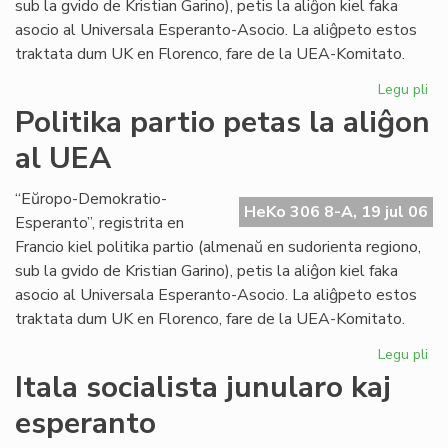
sub la gvido de Kristian Garino), petis la aliĝon kiel faka
asocio al Universala Esperanto-Asocio. La aliĝpeto estos
traktata dum UK en Florenco, fare de la UEA-Komitato.
Legu pli
pri
Pol
Politika partio petas la aliĝon
par
al UEA
pe
la
ali
“Eŭropo-Demokratio-
HeKo 306 8-A, 19 jul 06
al
Esperanto”, registrita en
UE
Francio kiel politika partio (almenaŭ en sudorienta regiono,
sub la gvido de Kristian Garino), petis la aliĝon kiel faka
asocio al Universala Esperanto-Asocio. La aliĝpeto estos
traktata dum UK en Florenco, fare de la UEA-Komitato.
Legu pli
pri
Pol
Itala socialista junularo kaj
par
esperanto
pe
la