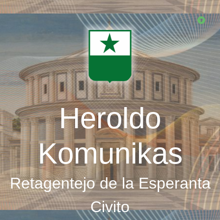
Skip
to
main
content
Heroldo
Komunikas
Retagentejo de la Esperanta
Civito