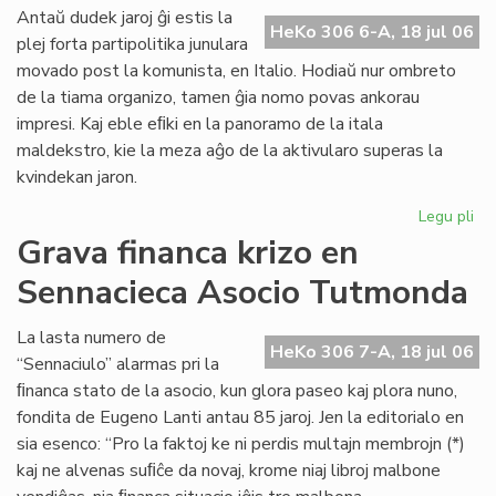
ali
Antaŭ dudek jaroj ĝi estis la
HeKo 306 6-A, 18 jul 06
al
plej forta partipolitika junulara
UE
movado post la komunista, en Italio. Hodiaŭ nur ombreto
de la tiama organizo, tamen ĝia nomo povas ankorau
impresi. Kaj eble eﬁki en la panoramo de la itala
maldekstro, kie la meza aĝo de la aktivularo superas la
kvindekan jaron.
Legu pli
pri
Ita
Grava financa krizo en
soc
Sennacieca Asocio Tutmonda
jun
kaj
es
La lasta numero de
HeKo 306 7-A, 18 jul 06
“Sennaciulo” alarmas pri la
ﬁnanca stato de la asocio, kun glora paseo kaj plora nuno,
fondita de Eugeno Lanti antau 85 jaroj. Jen la editorialo en
sia esenco: “Pro la faktoj ke ni perdis multajn membrojn (*)
kaj ne alvenas suﬁĉe da novaj, krome niaj libroj malbone