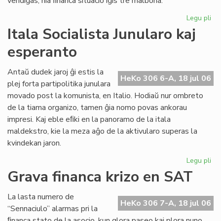
vendiĝas, nia ﬁnanca situacio iĝis tre malbona.
Legu pli
pri
Gr
Itala Socialista Junularo kaj
fi
esperanto
kri
en
Se
Antaŭ dudek jaroj ĝi estis la
HeKo 306 6-A, 18 jul 06
As
plej forta partipolitika junulara
Tu
movado post la komunista, en Italio. Hodiaŭ nur ombreto
de la tiama organizo, tamen ĝia nomo povas ankorau
impresi. Kaj eble eﬁki en la panoramo de la itala
maldekstro, kie la meza aĝo de la aktivularo superas la
kvindekan jaron.
Legu pli
pri
Ita
Grava financa krizo en SAT
Soc
Jun
La lasta numero de
kaj
HeKo 306 7-A, 18 jul 06
“Sennaciulo” alarmas pri la
es
ﬁnanca stato de la asocio, kun glora paseo kaj plora nuno,