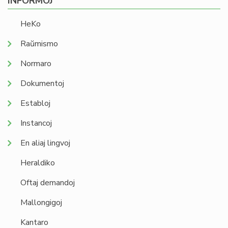
INFORMOJ
HeKo
Raŭmismo
Normaro
Dokumentoj
Establoj
Instancoj
En aliaj lingvoj
Heraldiko
Oftaj demandoj
Mallongigoj
Kantaro