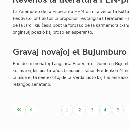
La Asembleo de la Esperanta PEN, dum la venonta Kultu
Festivalo, pritraktos la proponon restarigi la literaturan
de la Jaro”, kiu ĉesis post la forpaso de la karmemora c-ano 
originalaj poezio kaj prozo en esperanto.
Gravaj novaĵoj el Bujumburo
Ene de tri monatoj Tanganika Esperanto-Domo en Bujum
kortiston, kiu anstataŭos la nunan, c-anon Frederikon Nimu
la unua el la neelektitoj de la Verda Listo kaj tial, en kaz
refariĝos senatano.
Pagination
Unua
Antaŭa
Paĝo
Aktuala
Paĝo
Paĝo
Paĝo
1
2
3
4
5
paĝo
paĝo
paĝo