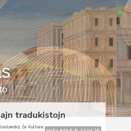
as
to
ajn tradukistojn
vislando), ĉe Kultura
HeKo 915 5-B, 24 jul 26