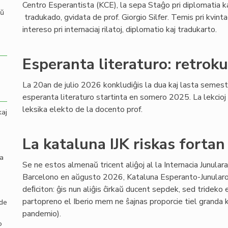
Centro Esperantista (KCE), la sepa Staĝo pri diplomatia k
aŭ
tradukado, gvidata de prof. Giorgio Silfer. Temis pri kvint
intereso pri internaciaj rilatoj, diplomatio kaj tradukarto.
Esperanta literaturo: retroku
La 20an de julio 2026 konkludiĝis la dua kaj lasta semestr
esperanta literaturo startinta en somero 2025. La lekcioj (
leksika elekto de la docento prof.
kaj
La kataluna IJK riskas fortan
la
Se ne estos almenaŭ tricent aliĝoj al la Internacia Junula
Barcelono en aŭgusto 2026, Kataluna Esperanto-Junularo 
deﬁciton: ĝis nun aliĝis ĉirkaŭ ducent sepdek, sed trideko e
partopreno el Iberio mem ne ŝajnas proporcie tiel grand
 de
pandemio).
o