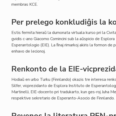
membras KCE.
Per prelego konkludiĝis la k
Estis fermita hieraŭ la dumonata virtuala kurso pri la Civita
gvidis c-ano Giacomo Comincini sub la aŭspicio de Esplora 
Esperantologio (EIE). La ﬁnaj rimarkoj akiris la formon de p
enhavo de lecionoj.
Renkonto de la EIE-vicprezi
Hodiaŭ en urbo Turku (Finnlando) okazis tre interesa renk
Silfer, vicprezidanto de Esplora Instituto de Esperantologi
Martinelli, EIE-docento pri tradukarto, kun ges-roj Juha Me
respektive sekretario de Esperanto-Asocio de Finnlando.
Revenos la literatura PEN-p