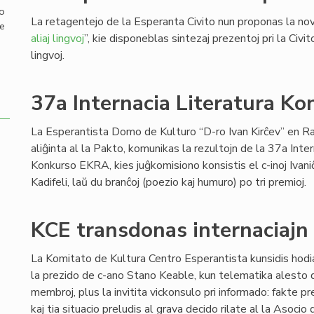
mo
La retagentejo de la Esperanta Civito nun proponas la nov
de
aliaj lingvoj
”, kie disponeblas sintezaj prezentoj pri la Civit
lingvoj.
37a Internacia Literatura Ko
La Esperantista Domo de Kulturo “D-ro Ivan Kirĉev” en Ra
aliĝinta al la Pakto, komunikas la rezultojn de la 37a Inter
Konkurso EKRA, kies juĝkomisiono konsistis el c-inoj Ivani
Kadifeli, laŭ du branĉoj (poezio kaj humuro) po tri premioj.
KCE transdonas internaciajn r
La Komitato de Kultura Centro Esperantista kunsidis hod
la prezido de c-ano Stano Keable, kun telematika alesto d
membroj, plus la invitita vickonsulo pri informado: fakte p
kaj tia situacio preludis al grava decido rilate al la Asoc