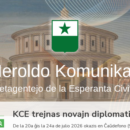
eroldo Komunik
etagentejo de la Esperanta Civi
KCE trejnas novajn diplomati
De la 20a ĝis la 24a de julio 2026 okazis en Ĉaŭdefono (S