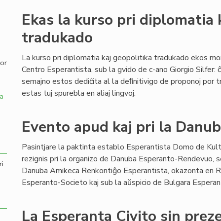
Ekas la kurso pri diplomatia 
,
tradukado
La kurso pri diplomatia kaj geopolitika tradukado ekos mo
por
Centro Esperantista, sub la gvido de c-ano Giorgio Silfer: ĉ
semajno estos dediĉita al la deﬁnitivigo de proponoj por t
estas tuj spurebla en aliaj lingvoj.
a
Evento apud kaj pri la Danub
Pasintjare la paktinta establo Esperantista Domo de Kul
rezignis pri la organizo de Danuba Esperanto-Rendevuo, s
ri
Danuba Amikeca Renkontiĝo Esperantista, okazonta en R
Esperanto-Societo kaj sub la aŭspicio de Bulgara Esperan
La Esperanta Civito sin preze