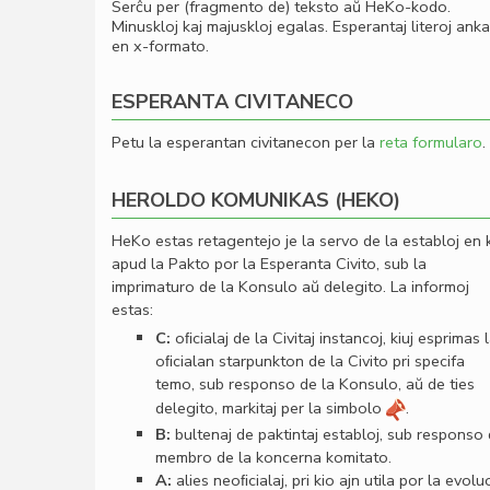
Serĉu per (fragmento de) teksto aŭ HeKo-kodo.
Minuskloj kaj majuskloj egalas. Esperantaj literoj ank
en x-formato.
ESPERANTA CIVITANECO
Petu la esperantan civitanecon per la
reta formularo
.
HEROLDO KOMUNIKAS (HEKO)
HeKo estas retagentejo je la servo de la establoj en 
apud la Pakto por la Esperanta Civito, sub la
imprimaturo de la Konsulo aŭ delegito. La informoj
estas:
C:
oﬁcialaj de la Civitaj instancoj, kiuj esprimas 
oﬁcialan starpunkton de la Civito pri specifa
temo, sub responso de la Konsulo, aŭ de ties
delegito, markitaj per la simbolo
.
B:
bultenaj de paktintaj establoj, sub responso
membro de la koncerna komitato.
A:
alies neoﬁcialaj, pri kio ajn utila por la evolu