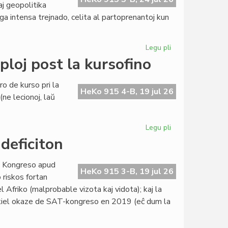
aj geopolitika
aga intensa trejnado, celita al partoprenantoj kun
Legu pli
pri
KCE
ploj post la kursofino
trejnas
novajn
o de kurso pri la
diplomatiajn
HeKo 915 4-B, 19 jul 26
ne lecionoj, laŭ
tradukistojn
Legu pli
pri
Esperanta
 deficiton
literaturo:
retrokuploj
ra Kongreso apud
post
HeKo 915 3-B, 19 jul 26
riskos fortan
la
l Afriko (malprobable vizota kaj vidota); kaj la
kursofino
a kiel okaze de SAT-kongreso en 2019 (eĉ dum la