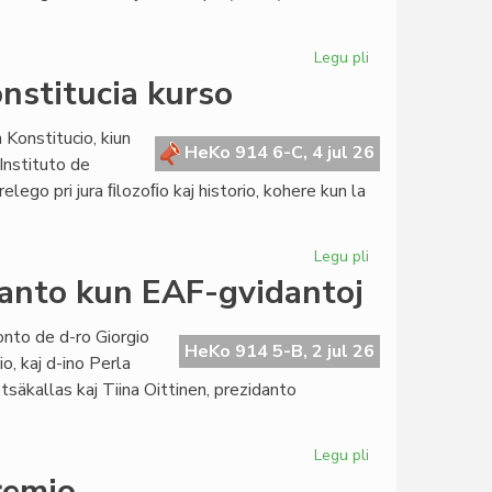
Legu pli
pri
KCE
onstitucia kurso
transdonas
internaciajn
 Konstitucio, kiun
rilatojn
HeKo 914 6-C, 4 jul 26
Instituto de
al
relego pri jura ﬁlozoﬁo kaj historio, kohere kun la
la
Kapitulo
Legu pli
pri
Per
danto kun EAF-gvidantoj
prelego
konkludiĝis
onto de d-ro Giorgio
la
HeKo 914 5-B, 2 jul 26
o, kaj d-ino Perla
konstitucia
tsäkallas kaj Tiina Oittinen, prezidanto
kurso
Legu pli
pri
Renkonto
remio