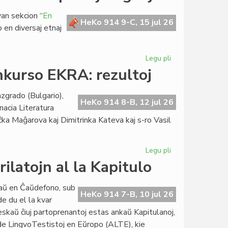
kaj
an sekcion “
En
pri
HeKo 914 9-C, 15 jul 26
o en diversaj etnaj
la
Danubo
en
Legu pli
pri
Bulgario
La
nkurso EKRA: rezultoj
Esperanta
Civito
zgrado (Bulgario),
sin
HeKo 914 8-B, 12 jul 26
nacia Literatura
prezentas
ĉka Maĝarova kaj Dimitrinka Kateva kaj s-ro Vasil
en
pluraj
lingvoj
Legu pli
pri
37a
ilatojn al la Kapitulo
Internacia
Literatura
iaŭ en Ĉaŭdefono, sub
Konkurso
HeKo 914 7-B, 10 jul 26
e du el la kvar
EKRA:
reskaŭ ĉiuj partoprenantoj estas ankaŭ Kapitulanoj,
rezultoj
io de LingvoTestistoj en Eŭropo (ALTE), kie