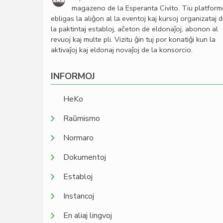
magazeno de la Esperanta Civito. Tiu platfor
ebligas la aliĝon al la eventoj kaj kursoj organizataj 
la paktintaj establoj, aĉeton de eldonaĵoj, abonon al
revuoj kaj multe pli. Vizitu ĝin tuj por konatiĝi kun la
aktivaĵoj kaj eldonaj novaĵoj de la konsorcio.
INFORMOJ
HeKo
Raŭmismo
Normaro
Dokumentoj
Establoj
Instancoj
En aliaj lingvoj