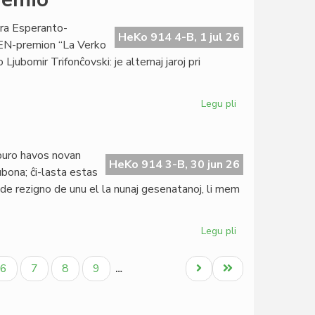
de
la
ra Esperanto-
EIE-
HeKo 914 4-B, 1 jul 26
 PEN-premion “La Verko
vicprezidanto
Ljubomir Trifonĉovski: je alternaj jaroj pri
kun
EAF-
gvidantoj
Legu pli
pri
Revenos
la
literatura
buro havos novan
PEN-
HeKo 914 3-B, 30 jun 26
bona; ĉi-lasta estas
premio
o de rezigno de unu el la nunaj gesenatanoj, li mem
Legu pli
pri
Gravaj
novaĵoj
Paĝo
Paĝo
Paĝo
Paĝo
Next
Last
6
7
8
9
…
el
page
page
Bujumburo