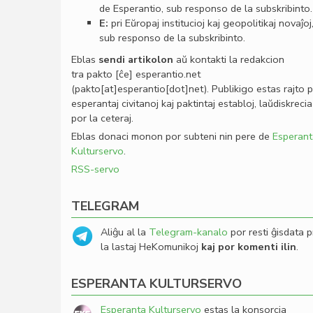
de Esperantio, sub responso de la subskribinto.
E:
pri Eŭropaj institucioj kaj geopolitikaj novaĵoj
sub responso de la subskribinto.
Eblas
sendi
artikolon
aŭ kontakti la redakcion
tra
pakto
[ĉe]
esperantio
.
net
(pakto[at]esperantio[dot]net)
. Publikigo estas rajto 
esperantaj civitanoj kaj paktintaj establoj, laŭdiskrecia
por la ceteraj.
Eblas donaci monon por subteni nin pere de
Esperant
Kulturservo
.
RSS-servo
TELEGRAM
Aliĝu al la
Telegram-kanalo
por resti ĝisdata p
la lastaj HeKomunikoj
kaj por komenti ilin
.
ESPERANTA KULTURSERVO
Esperanta Kulturservo
estas la konsorcia