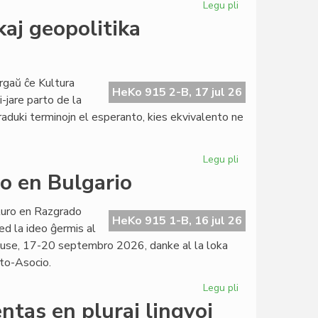
Legu pli
pri
La
kaj geopolitika
kataluna
IJK
riskas
fortan
rgaŭ ĉe Kultura
HeKo 915 2-B, 17 jul 26
deficiton
i-jare parto de la
raduki terminojn el esperanto, kies ekvivalento ne
Legu pli
pri
Ekas
o en Bulgario
la
kurso
turo en Razgrado
pri
HeKo 915 1-B, 16 jul 26
ed la ideo ĝermis al
diplomatia
use, 17-20 septembro 2026, danke al la loka
kaj
to-Asocio.
geopolitika
tradukado
Legu pli
pri
Evento
ntas en pluraj lingvoj
apud