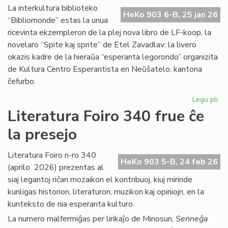
Ma
La interkultura biblioteko
HeKo 903 6-B, 25 jan 26
Bl
“Bibliomonde” estas la unua
ricevinta ekzempleron de la plej nova libro de LF-koop, la
novelaro “Spite kaj sprite” de Etel Zavadlav: la livero
okazis kadre de la hieraŭa “esperanta legorondo” organizita
de Kultura Centro Esperantista en Neŭŝatelo, kantona
ĉefurbo.
Legu pli
pri
Bi
Literatura Foiro 340 frue ĉe
ba
la presejo
de
KC
ini
Literatura Foiro n-ro 340
HeKo 903 5-B, 24 feb 26
(aprilo 2026) prezentas al
siaj legantoj riĉan mozaikon el kontribuoj, kiuj mirinde
kunligas historion, literaturon, muzikon kaj opiniojn, en la
kunteksto de nia esperanta kulturo.
La numero malfermiĝas per lirikaĵo de Minosun,
Senneĝa