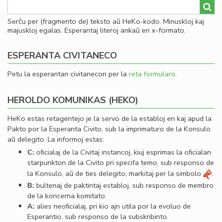
Serĉu per (fragmento de) teksto aŭ HeKo-kodo. Minuskloj kaj
majuskloj egalas. Esperantaj literoj ankaŭ en x-formato.
ESPERANTA CIVITANECO
Petu la esperantan civitanecon per la
reta formularo
.
HEROLDO KOMUNIKAS (HEKO)
HeKo estas retagentejo je la servo de la establoj en kaj apud la
Pakto por la Esperanta Civito, sub la imprimaturo de la Konsulo
aŭ delegito. La informoj estas:
C:
oﬁcialaj de la Civitaj instancoj, kiuj esprimas la oﬁcialan
starpunkton de la Civito pri specifa temo, sub responso de
la Konsulo, aŭ de ties delegito, markitaj per la simbolo
.
B:
bultenaj de paktintaj establoj, sub responso de membro
de la koncerna komitato.
A:
alies neoﬁcialaj, pri kio ajn utila por la evoluo de
Esperantio, sub responso de la subskribinto.