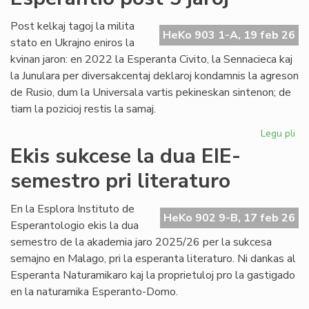
no
Un
Post kelkaj tagoj la milita
HeKo 903 1-A, 19 feb 26
De
stato en Ukrajno eniros la
kvinan jaron: en 2022 la Esperanta Civito, la Sennacieca kaj
la Junulara per diversakcentaj deklaroj kondamnis la agreson
de Rusio, dum la Universala vartis pekineskan sintenon; de
tiam la pozicioj restis la samaj.
Legu pli
pri
Mil
Ekis sukcese la dua EIE-
en
semestro pri literaturo
Ukr
sin
en
En la Esplora Instituto de
HeKo 902 9-B, 17 feb 26
Es
Esperantologio ekis la dua
po
semestro de la akademia jaro 2025/26 per la sukcesa
5
semajno en Malago, pri la esperanta literaturo. Ni dankas al
jar
Esperanta Naturamikaro kaj la proprietuloj pro la gastigado
en la naturamika Esperanto-Domo.