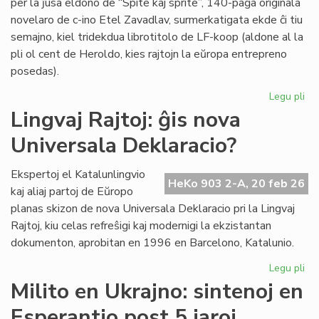
per la ĵusa eldono de “Spite kaj sprite”, 140-paĝa originala
novelaro de c-ino Etel Zavadlav, surmerkatigata ekde ĉi tiu
semajno, kiel tridekdua librotitolo de LF-koop (aldone al la
pli ol cent de Heroldo, kies rajtojn la eŭropa entrepreno
posedas).
Legu pli
pri
No
Lingvaj Rajtoj: ĝis nova
per
Universala Deklaracio?
en
la
ori
Ekspertoj el Katalunlingvio
HeKo 903 2-A, 20 feb 26
es
kaj aliaj partoj de Eŭropo
no
planas skizon de nova Universala Deklaracio pri la Lingvaj
Rajtoj, kiu celas refreŝigi kaj modernigi la ekzistantan
dokumenton, aprobitan en 1996 en Barcelono, Katalunio.
Legu pli
pri
Lin
Milito en Ukrajno: sintenoj en
Raj
Esperantio post 5 jaroj
ĝis