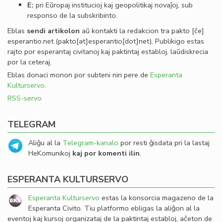
E:
pri Eŭropaj institucioj kaj geopolitikaj novaĵoj, sub
responso de la subskribinto.
Eblas
sendi
artikolon
aŭ kontakti la redakcion tra
pakto
[ĉe]
esperantio
.
net
(pakto[at]esperantio[dot]net)
. Publikigo estas
rajto por esperantaj civitanoj kaj paktintaj establoj, laŭdiskrecia
por la ceteraj.
Eblas donaci monon por subteni nin pere de
Esperanta
Kulturservo
.
RSS-servo
TELEGRAM
Aliĝu al la
Telegram-kanalo
por resti ĝisdata pri la lastaj
HeKomunikoj
kaj por komenti ilin
.
ESPERANTA KULTURSERVO
Esperanta Kulturservo
estas la konsorcia magazeno de la
Esperanta Civito. Tiu platformo ebligas la aliĝon al la
eventoj kaj kursoj organizataj de la paktintaj establoj, aĉeton de