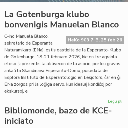
La Gotenburga klubo
bonvenigis Manuelan Blanco
C-ino Manuela Blanco,
HeKo 903 7-B, 25 feb 26
sekretario de Esperanta
Naturamikaro (ENa), estis gastigita de la Esperanto-Klubo
de Gotenburgo, 18-21 februaro 2026, kie en tre agrabla
etoso ŝi prezentis la aktivecon de la asocio, por kiu gravos
ankaŭ la Skandinava Esperanto-Domo, posedata de
Esplora Instituto de Esperantologio en Lesjöfors, ĉar en ĝi
ENa zorgos pri la loĝiga servo, kun idealaj kondiĉoj por
ekskursoj, e
Legu pli
pri
La
Bibliomonde, bazo de KCE-
Go
iniciato
kl
bo