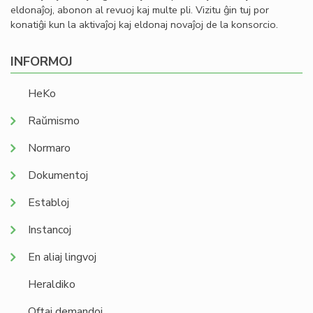
eldonaĵoj, abonon al revuoj kaj multe pli. Vizitu ĝin tuj por
konatiĝi kun la aktivaĵoj kaj eldonaj novaĵoj de la konsorcio.
INFORMOJ
HeKo
Raŭmismo
Normaro
Dokumentoj
Establoj
Instancoj
En aliaj lingvoj
Heraldiko
Oftaj demandoj