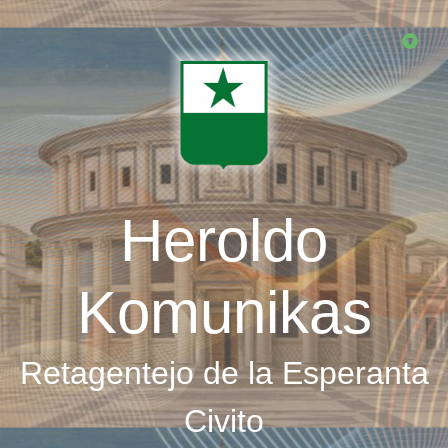
Skip
to
main
content
Heroldo
Komunikas
Retagentejo de la Esperanta
Civito