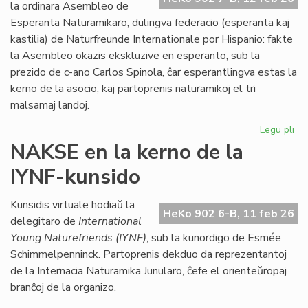
Kon
la ordinara Asembleo de
de
Esperanta Naturamikaro, dulingva federacio (esperanta kaj
Eŭ
kastilia) de Naturfreunde Internationale por Hispanio: fakte
la Asembleo okazis ekskluzive en esperanto, sub la
prezido de c-ano Carlos Spinola, ĉar esperantlingva estas la
kerno de la asocio, kaj partoprenis naturamikoj el tri
malsamaj landoj.
Legu pli
pri
Es
NAKSE en la kerno de la
Na
IYNF-kunsido
fi
gra
se
Kunsidis virtuale hodiaŭ la
HeKo 902 6-B, 11 feb 26
bo
delegitaro de
International
Young Naturefriends (IYNF)
, sub la kunordigo de Esmée
Schimmelpenninck. Partoprenis dekduo da reprezentantoj
de la Internacia Naturamika Junularo, ĉefe el orienteŭropaj
branĉoj de la organizo.