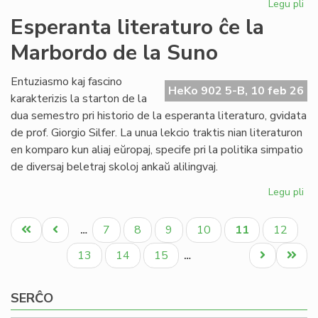
Legu pli
pri
NA
Esperanta literaturo ĉe la
en
Marbordo de la Suno
la
ke
de
Entuziasmo kaj fascino
HeKo 902 5-B, 10 feb 26
la
karakterizis la starton de la
IY
dua semestro pri historio de la esperanta literaturo, gvidata
ku
de prof. Giorgio Silfer. La unua lekcio traktis nian literaturon
en komparo kun aliaj eŭropaj, specife pri la politika simpatio
de diversaj beletraj skoloj ankaŭ alilingvaj.
Legu pli
pri
Es
Pagination
lit
Unua
Antaŭa
Paĝo
Paĝo
Paĝo
Paĝo
Aktuala
Paĝo
7
8
9
10
11
12
…
ĉe
paĝo
paĝo
paĝo
la
Paĝo
Paĝo
Paĝo
Next
Last
13
14
15
…
Ma
page
page
de
SERĈO
la
Su