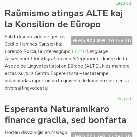
Legu pli
pri
Eki
Raŭmismo atingas ALTE kaj
su
la Konsilion de Eŭropo
la
du
EIE
Sub la kunprezido de ges-roj
HeKo 902 8-B, 16 feb 26
se
Cecilie Hamnes Carlsen kaj
pri
Lorenzo Rocca, la interesgrupo
LAMI
(
Language
lit
Assessment for Migration and Integration
) – kadre de la
Asocio de Lingvotestistoj en Eŭropo (ALTE), kies membro
estas Kultura Centro Esperentista – lastatempe
prilaboradas raporton pri la graveco de kono pri socio en la
diversaj lingvotestaj
Legu pli
pri
Ra
Esperanta Naturamikaro
at
finance gracila, sed bonfarta
AL
kaj
la
Hodiaŭ disvolviĝis en Malago
HeKo 902 7-B, 12 feb 26