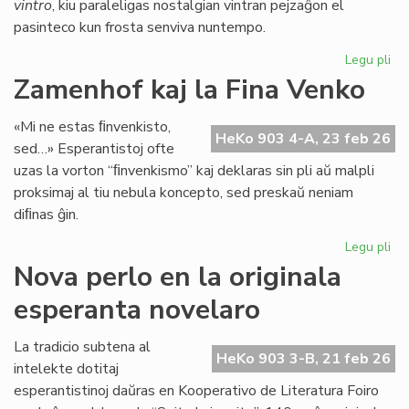
vintro
, kiu paraleligas nostalgian vintran pejzaĝon el
pasinteco kun frosta senviva nuntempo.
Legu pli
pri
Lit
Zamenhof kaj la Fina Venko
Foi
34
«Mi ne estas ﬁnvenkisto,
fru
HeKo 903 4-A, 23 feb 26
sed…» Esperantistoj ofte
ĉe
uzas la vorton “ﬁnvenkismo” kaj deklaras sin pli aŭ malpli
la
proksimaj al tiu nebula koncepto, sed preskaŭ neniam
pr
diﬁnas ĝin.
Legu pli
pri
Za
Nova perlo en la originala
kaj
esperanta novelaro
la
Fin
Ve
La tradicio subtena al
HeKo 903 3-B, 21 feb 26
intelekte dotitaj
esperantistinoj daŭras en Kooperativo de Literatura Foiro