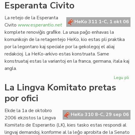
Esperanta Civito
kan
es
def
La retejo de la Esperanta
HeKo 311 1-C, 1 okt 06
Civito
www.esperantio.net
komplete renoviĝis graﬁke. La unua paĝo enhavas la
komunikojn de la retagentejo HeKo, kio estas pli praktika
por la legontaro kaj speciale por la gekolegoj el aliaj
redakcioj. La HeKo-arkivo estas konstruata. Same
konstruataj estas la variantoj en la franca, germana, itala kaj
angla.
Legu pli
pri
Re
La Lingva Komitato pretas
la
por ofici
ret
de
la
Ekde la 1a de oktobro
HeKo 310 8-C, 29 sep 06
Es
2006 ekzistos la Lingva
Civ
Komitato de Esperantio (LK), kies tasko estas respondi al
lingvaj demandoj, konforme al la leĝo aprobita de la Senato