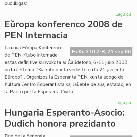
pri
publikigas:
alf
Legu pli
pri
Pri
Eŭropa konferenco 2008 de
Ivo
PEN Internacia
La
kaj
hu
La unua Eŭropa Konferenco
HeKo 310 2-B, 21 sep 06
la
de PEN-Klubo Internacia
estas deﬁnitive kunvokota al Ĉaŭdefono, 6-11 julio 2008,
pri la ĉeftemo: “Kia rolo por la verkisto en la 21-jarcenta
Eŭropo?”. Organizos la Esperanta PEN, kun la apogo de
Kultura Centro Esperantista kaj laŭeble de aliaj establoj en
la Pakto por la Esperanta Civito.
Legu pli
pri
Eŭ
Hungaria Esperanto-Asocio:
ko
Dudich honora prezidanto
20
de
PE
Fine de la ĝenerala