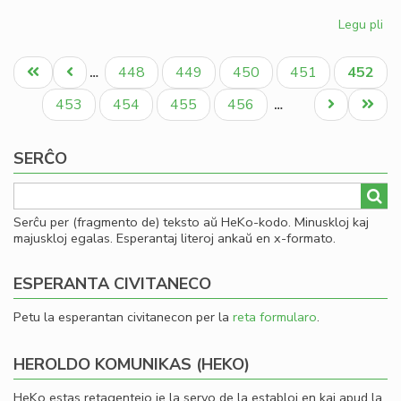
Legu pli
pri
Gio
Pagination
Sil
Unua
Antaŭa
Paĝo
Paĝo
Paĝo
Paĝo
Aktual
448
449
450
451
452
…
la
paĝo
paĝo
paĝo
la
Paĝo
Paĝo
Paĝo
Paĝo
Next
Last
453
454
455
456
…
Ko
page
page
SERĈO
Serĉu per (fragmento de) teksto aŭ HeKo-kodo. Minuskloj kaj
majuskloj egalas. Esperantaj literoj ankaŭ en x-formato.
ESPERANTA CIVITANECO
Petu la esperantan civitanecon per la
reta formularo
.
HEROLDO KOMUNIKAS (HEKO)
HeKo estas retagentejo je la servo de la establoj en kaj apud la