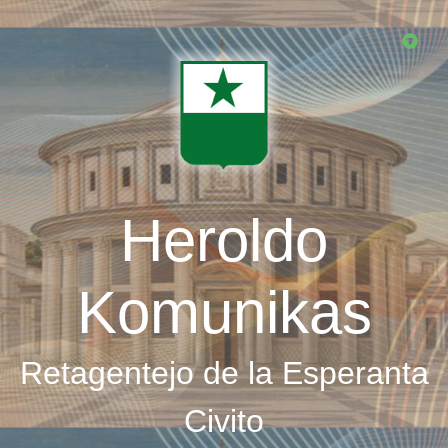
Skip
to
main
content
Heroldo
Komunikas
Retagentejo de la Esperanta
Civito