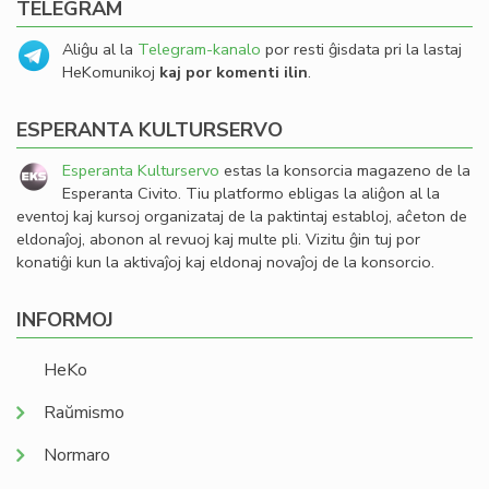
TELEGRAM
Aliĝu al la
Telegram-kanalo
por resti ĝisdata pri la lastaj
HeKomunikoj
kaj por komenti ilin
.
ESPERANTA KULTURSERVO
Esperanta Kulturservo
estas la konsorcia magazeno de la
Esperanta Civito. Tiu platformo ebligas la aliĝon al la
eventoj kaj kursoj organizataj de la paktintaj establoj, aĉeton de
eldonaĵoj, abonon al revuoj kaj multe pli. Vizitu ĝin tuj por
konatiĝi kun la aktivaĵoj kaj eldonaj novaĵoj de la konsorcio.
INFORMOJ
HeKo
Raŭmismo
Normaro