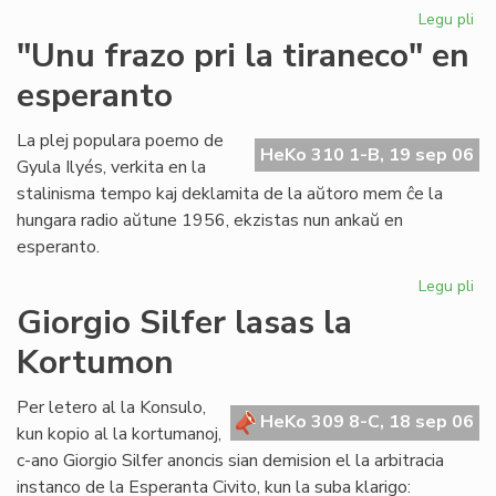
Legu pli
pri
Ni
"Unu frazo pri la tiraneco" en
lit
esperanto
en
PE
ko
La plej populara poemo de
HeKo 310 1-B, 19 sep 06
Gyula Ilyés, verkita en la
stalinisma tempo kaj deklamita de la aŭtoro mem ĉe la
hungara radio aŭtune 1956, ekzistas nun ankaŭ en
esperanto.
Legu pli
pri
"U
Giorgio Silfer lasas la
fra
Kortumon
pri
la
tir
Per letero al la Konsulo,
HeKo 309 8-C, 18 sep 06
en
kun kopio al la kortumanoj,
es
c-ano Giorgio Silfer anoncis sian demision el la arbitracia
instanco de la Esperanta Civito, kun la suba klarigo: