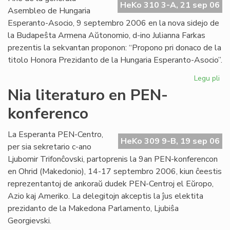
HeKo 310 3-A, 21 sep 06
Int
Asembleo de Hungaria
Esperanto-Asocio, 9 septembro 2006 en la nova sidejo de
la Budapeŝta Armena Aŭtonomio, d-ino Julianna Farkas
prezentis la sekvantan proponon: “Propono pri donaco de la
titolo Honora Prezidanto de la Hungaria Esperanto-Asocio”.
Legu pli
pri
Hu
Nia literaturo en PEN-
Es
konferenco
Aso
Du
ho
La Esperanta PEN-Centro,
HeKo 309 9-B, 19 sep 06
pr
per sia sekretario c-ano
Ljubomir Trifonĉovski, partoprenis la 9an PEN-konferencon
en Ohrid (Makedonio), 14-17 septembro 2006, kiun ĉeestis
reprezentantoj de ankoraŭ dudek PEN-Centroj el Eŭropo,
Azio kaj Ameriko. La delegitojn akceptis la ĵus elektita
prezidanto de la Makedona Parlamento, Ljubiŝa
Georgievski.