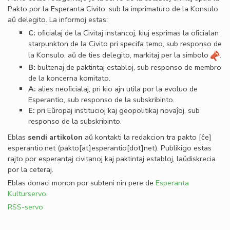
Pakto por la Esperanta Civito, sub la imprimaturo de la Konsulo
aŭ delegito. La informoj estas:
C:
oﬁcialaj de la Civitaj instancoj, kiuj esprimas la oﬁcialan
starpunkton de la Civito pri specifa temo, sub responso de
la Konsulo, aŭ de ties delegito, markitaj per la simbolo
.
B:
bultenaj de paktintaj establoj, sub responso de membro
de la koncerna komitato.
A:
alies neoﬁcialaj, pri kio ajn utila por la evoluo de
Esperantio, sub responso de la subskribinto.
E:
pri Eŭropaj institucioj kaj geopolitikaj novaĵoj, sub
responso de la subskribinto.
Eblas
sendi
artikolon
aŭ kontakti la redakcion tra
pakto
[ĉe]
esperantio
.
net
(pakto[at]esperantio[dot]net)
. Publikigo estas
rajto por esperantaj civitanoj kaj paktintaj establoj, laŭdiskrecia
por la ceteraj.
Eblas donaci monon por subteni nin pere de
Esperanta
Kulturservo
.
RSS-servo