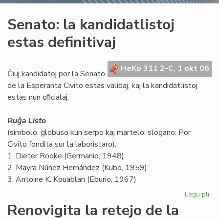
Senato: la kandidatlistoj
estas definitivaj
HeKo 311 2-C, 1 okt 06
Ĉiuj kandidatoj por la Senato
de la Esperanta Civito estas validaj, kaj la kandidatlistoj
estas nun oﬁcialaj.
Ruĝa Listo
(simbolo: globuso kun serpo kaj martelo; slogano: Por
Civito fondita sur la laboristaro):
1. Dieter Rooke (Germanio, 1948)
2. Mayra Núñez Hernández (Kubo, 1959)
3. Antoine K. Kouablan (Eburio, 1967)
Legu pli
pri
Se
Renovigita la retejo de la
la