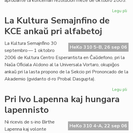
aprobante la koncernan rezolucion meze de oktobro 2005.
Legu pli
pri
Int
La Kultura Semajnfino de
Ta
KCE ankaŭ pri alfabetoj
de
la
Es
La Kultura Semajnﬁno 30
HeKo 310 5-B, 26 sep 06
Bib
septembro — 1 oktobro
2006 de Kultura Centro Esperantista en Ĉaŭdefono, pri la
Naŭa Oﬁciala Aldono al la Universala Vortaro, okupiĝos
ankaŭ pri la lasta propono de la Sekcio pri Prononcado de la
Akademio (gvidanto d-ro Probal Dasgupta).
Legu pli
pri
La
Pri Ivo Lapenna kaj hungara
Kul
lapennisto
Se
de
KC
Ni ricevis de s-ino Birthe
HeKo 310 4-A, 22 sep 06
an
Lapenna kaj volonte