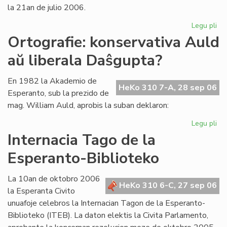
la 21an de julio 2006.
Legu pli
pri
La
Ortografie: konservativa Auld
Li
aŭ liberala Daŝgupta?
Ko
pr
po
En 1982 la Akademio de
HeKo 310 7-A, 28 sep 06
ofi
Esperanto, sub la prezido de
mag. William Auld, aprobis la suban deklaron:
Legu pli
pri
Ort
Internacia Tago de la
ko
Esperanto-Biblioteko
Au
aŭ
lib
La 10an de oktobro 2006
HeKo 310 6-C, 27 sep 06
Da
la Esperanta Civito
unuafoje celebros la Internacian Tagon de la Esperanto-
Biblioteko (ITEB). La daton elektis la Civita Parlamento,