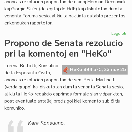
anoncas rezolucion proponitan de c-anoj Herman Deceunink
sesio
kaj Giorgio Silfer (delegitoj de HdE) kaj diskutotan dum la
venonta Foruma sesio, al kiu la paktinta establo prezentos
enkondukan raporteton.
Legu pli
pri
Pr
Propono de Senata rezolucio
de
pri la komentoj en "HeKo"
Fo
rez
pri
Lorena Bellotti, Konsulino
HeKo 894 5-C, 23 nov 25
da
de la Esperanta Civito,
anoncas rezolucion proponitan de sen. Perla Martinelli
(verda grupo) kaj diskutotan dum la venonta Senata sesio,
al kiu la HeKo-redakcio esprimos formale sian vidpunkton,
post eventuale antaŭaj precizigoj kiel komento sub ĉi tiu
komuniko.
Kara Konsulino,