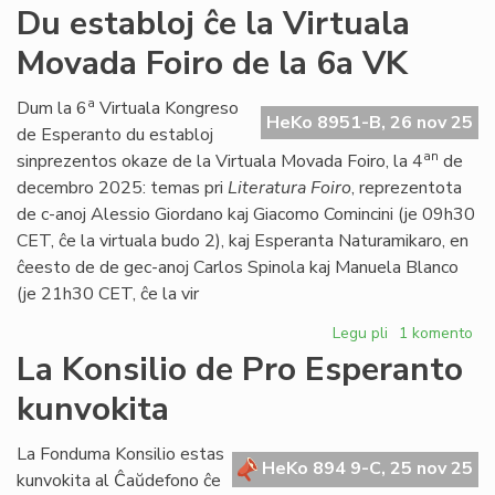
Propono
Du establoj ĉe la Virtuala
de
Movada Foiro de la 6a VK
Foruma
rezolucio
pri
a
Dum la 6
Virtuala Kongreso
HeKo 8951-B, 26 nov 25
la
de Esperanto du establoj
Oka
an
sinprezentos okaze de la Virtuala Movada Foiro, la 4
de
de
decembro 2025: temas pri
Literatura Foiro
, reprezentota
Marto
de c-anoj Alessio Giordano kaj Giacomo Comincini (je 09h30
CET, ĉe la virtuala budo 2), kaj Esperanta Naturamikaro, en
ĉeesto de de gec-anoj Carlos Spinola kaj Manuela Blanco
(je 21h30 CET, ĉe la vir
Legu pli
pri
1 komento
Du
La Konsilio de Pro Esperanto
establoj
kunvokita
ĉe
la
Virtuala
La Fonduma Konsilio estas
HeKo 894 9-C, 25 nov 25
Movada
kunvokita al Ĉaŭdefono ĉe