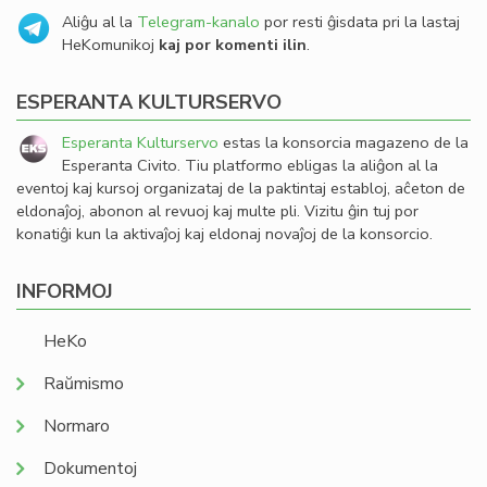
Aliĝu al la
Telegram-kanalo
por resti ĝisdata pri la lastaj
HeKomunikoj
kaj por komenti ilin
.
ESPERANTA KULTURSERVO
Esperanta Kulturservo
estas la konsorcia magazeno de la
Esperanta Civito. Tiu platformo ebligas la aliĝon al la
eventoj kaj kursoj organizataj de la paktintaj establoj, aĉeton de
eldonaĵoj, abonon al revuoj kaj multe pli. Vizitu ĝin tuj por
konatiĝi kun la aktivaĵoj kaj eldonaj novaĵoj de la konsorcio.
INFORMOJ
HeKo
Raŭmismo
Normaro
Dokumentoj