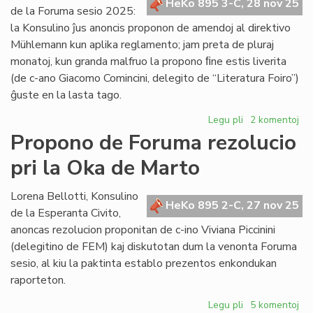
HeKo 895 3-C, 28 nov 25
Koutny
de la Foruma sesio 2025:
pri
la Konsulino ĵus anoncis proponon de amendoj al direktivo
lingvistiko
Mühlemann kun aplika reglamento; jam preta de pluraj
monatoj, kun granda malfruo la propono ﬁne estis liverita
(de c-ano Giacomo Comincini, delegito de “Literatura Foiro”)
ĝuste en la lasta tago.
Legu pli
pri
2 komentoj
Liverita
Propono de Foruma rezolucio
la
pri la Oka de Marto
reformopropon
de
direktivo
Lorena Bellotti, Konsulino
HeKo 895 2-C, 27 nov 25
Mühlemann
de la Esperanta Civito,
anoncas rezolucion proponitan de c-ino Viviana Piccinini
(delegitino de FEM) kaj diskutotan dum la venonta Foruma
sesio, al kiu la paktinta establo prezentos enkondukan
raporteton.
Legu pli
pri
5 komentoj