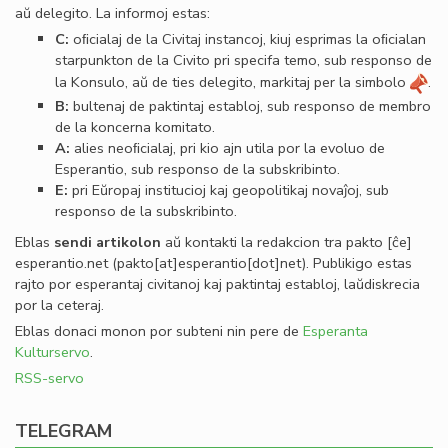
aŭ delegito. La informoj estas:
C:
oﬁcialaj de la Civitaj instancoj, kiuj esprimas la oﬁcialan
starpunkton de la Civito pri specifa temo, sub responso de
la Konsulo, aŭ de ties delegito, markitaj per la simbolo
.
B:
bultenaj de paktintaj establoj, sub responso de membro
de la koncerna komitato.
A:
alies neoﬁcialaj, pri kio ajn utila por la evoluo de
Esperantio, sub responso de la subskribinto.
E:
pri Eŭropaj institucioj kaj geopolitikaj novaĵoj, sub
responso de la subskribinto.
Eblas
sendi
artikolon
aŭ kontakti la redakcion tra
pakto
[ĉe]
esperantio
.
net
(pakto[at]esperantio[dot]net)
. Publikigo estas
rajto por esperantaj civitanoj kaj paktintaj establoj, laŭdiskrecia
por la ceteraj.
Eblas donaci monon por subteni nin pere de
Esperanta
Kulturservo
.
RSS-servo
TELEGRAM