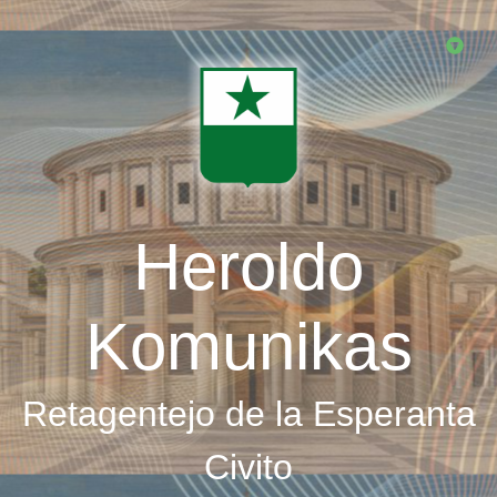
Skip
to
main
content
Heroldo
Komunikas
Retagentejo de la Esperanta
Civito