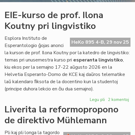
EIE-kurso de prof. Ilona
Koutny pri lingvistiko
Esplora Instituto de
HeKo 895 4-B, 29 nov 25
Esperantologio ĝojas anonci
la kurson de prof. Ilona Koutny por la katedro de lingvistiko:
temas pri unusemestra kurso pri
esperanta lingvistiko
,
kiu ekos per la semajno 17-22 aŭgusto 2026 en la
Helvetia Esperanto-Domo de KCE kaj daŭros telematike
laŭ kalendaro ﬁksota de la docentino kun la studentoj
(principe duhora lekcio en ĉiu dua semajno).
Legu pli
pri
2 komentoj
EIE-
Liverita la reformopropono
kurso
de direktivo Mühlemann
de
prof.
Ilona
Pli kaj pli longa la tagordo