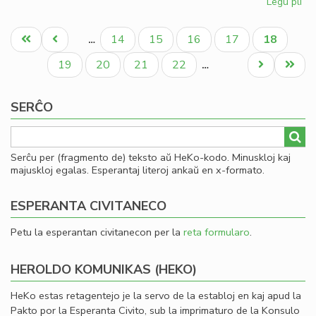
Legu pli
pri
Dir
Pagination
pri
Unua
Antaŭa
Paĝo
Paĝo
Paĝo
Paĝo
Aktuala
14
15
16
17
18
…
la
paĝo
paĝo
paĝo
pa
Paĝo
Paĝo
Paĝo
Paĝo
Next
Last
19
20
21
22
…
en
page
page
la
SERĈO
Fo
ta
Serĉu per (fragmento de) teksto aŭ HeKo-kodo. Minuskloj kaj
majuskloj egalas. Esperantaj literoj ankaŭ en x-formato.
ESPERANTA CIVITANECO
Petu la esperantan civitanecon per la
reta formularo
.
HEROLDO KOMUNIKAS (HEKO)
HeKo estas retagentejo je la servo de la establoj en kaj apud la
Pakto por la Esperanta Civito, sub la imprimaturo de la Konsulo