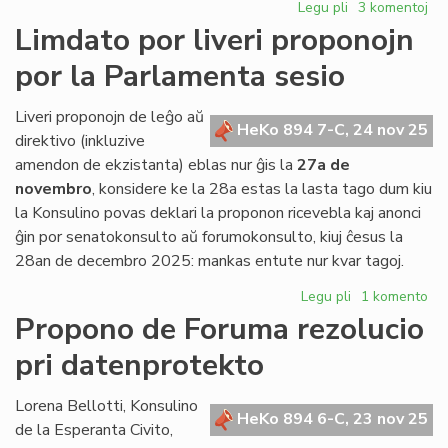
Legu pli
pri
3 komentoj
Ĉu
Limdato por liveri proponojn
vere
por la Parlamenta sesio
vendo
kaj
transloko
Liveri proponojn de leĝo aŭ
HeKo 894 7-C, 24 nov 25
en
direktivo (inkluzive
Roterdamo?
amendon de ekzistanta) eblas nur ĝis la
27a de
novembro
, konsidere ke la 28a estas la lasta tago dum kiu
la Konsulino povas deklari la proponon ricevebla kaj anonci
ĝin por senatokonsulto aŭ forumokonsulto, kiuj ĉesus la
28an de decembro 2025: mankas entute nur kvar tagoj.
Legu pli
pri
1 komento
Limdato
Propono de Foruma rezolucio
por
pri datenprotekto
liveri
proponojn
por
Lorena Bellotti, Konsulino
HeKo 894 6-C, 23 nov 25
la
de la Esperanta Civito,
Parlamenta