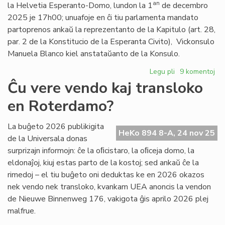
Foiro
an
la Helvetia Esperanto-Domo, lundon la 1
de decembro
de
2025 je 17h00; unuafoje en ĉi tiu parlamenta mandato
la
partoprenos ankaŭ la reprezentanto de la Kapitulo (art. 28,
6a
par. 2 de la Konstitucio de la Esperanta Civito), Vickonsulo
VK
Manuela Blanco kiel anstataŭanto de la Konsulo.
Legu pli
pri
9 komentoj
La
Ĉu vere vendo kaj transloko
Konsilio
en Roterdamo?
de
Pro
Esperanto
La buĝeto 2026 publikigita
HeKo 894 8-A, 24 nov 25
kunvokita
de la Universala donas
surprizajn informojn: ĉe la oﬁcistaro, la oﬁceja domo, la
eldonaĵoj, kiuj estas parto de la kostoj; sed ankaŭ ĉe la
rimedoj – el tiu buĝeto oni deduktas ke en 2026 okazos
nek vendo nek transloko, kvankam UEA anoncis la vendon
de Nieuwe Binnenweg 176, vakigota ĝis aprilo 2026 plej
malfrue.