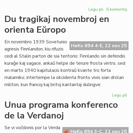
Legu pli
pri
6 komentoj
Propono
Du tragikaj novembroj en
de
orienta Eŭropo
Senata
rezolucio
pri
En novembro 1939 Sovetunio
HeKo 894 4-E, 22 nov 25
la
agresis Finnlandon, kiu rifuzis
komentoj
cedi al Stalin parton de sia teritorio: Finnlando sin defendis
en
kuraĝe kaj sagace, ankaŭ helpe de terure frosta vintro, sed
"HeKo"
en marto 1940 kapitulacis kontraŭ kvante tro forta
malamiko; intertempe la okcidenta fronto vivis sian drolan
militon, kun francoj kaj britoj kantantaj dulingve:
Legu pli
pri
Du
Unua programa konferenco
tra
de la Verdanoj
no
en
ori
Se vi voĉdonis por la Verda
HeKo 894 3-C, 21 nov 25
Eŭ