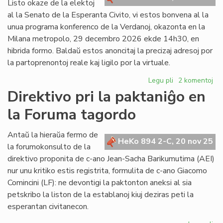
Listo okaze de la elektoj
al la Senato de la Esperanta Civito, vi estos bonvena al la
unua programa konferenco de la Verdanoj, okazonta en la
Milana metropolo, 29 decembro 2026 ekde 14h30, en
hibrida formo. Baldaŭ estos anoncitaj la precizaj adresoj por
la partoprenontoj reale kaj ligilo por la virtuale.
Legu pli
pri
2 komentoj
Unua
Direktivo pri la paktaniĝo en
programa
la Foruma tagordo
konferenco
de
la
Antaŭ la hieraŭa fermo de
HeKo 894 2-C, 20 nov 25
Verdanoj
la forumokonsulto de la
direktivo proponita de c-ano Jean-Sacha Barikumutima (AEI)
nur unu kritiko estis registrita, formulita de c-ano Giacomo
Comincini (LF): ne devontigi la paktonton aneksi al sia
petskribo la liston de la establanoj kiuj deziras peti la
esperantan civitanecon.