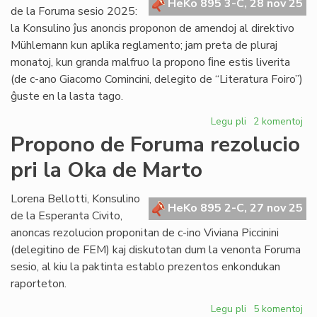
HeKo 895 3-C, 28 nov 25
Koutny
de la Foruma sesio 2025:
pri
la Konsulino ĵus anoncis proponon de amendoj al direktivo
lingvistiko
Mühlemann kun aplika reglamento; jam preta de pluraj
monatoj, kun granda malfruo la propono ﬁne estis liverita
(de c-ano Giacomo Comincini, delegito de “Literatura Foiro”)
ĝuste en la lasta tago.
Legu pli
pri
2 komentoj
Liverita
Propono de Foruma rezolucio
la
pri la Oka de Marto
reformopropon
de
direktivo
Lorena Bellotti, Konsulino
HeKo 895 2-C, 27 nov 25
Mühlemann
de la Esperanta Civito,
anoncas rezolucion proponitan de c-ino Viviana Piccinini
(delegitino de FEM) kaj diskutotan dum la venonta Foruma
sesio, al kiu la paktinta establo prezentos enkondukan
raporteton.
Legu pli
pri
5 komentoj