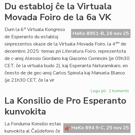
Propono
Du establoj ĉe la Virtuala
de
Movada Foiro de la 6a VK
Foruma
rezolucio
pri
a
Dum la 6
Virtuala Kongreso
HeKo 8951-B, 26 nov 25
la
de Esperanto du establoj
Oka
an
sinprezentos okaze de la Virtuala Movada Foiro, la 4
de
de
decembro 2025: temas pri
Literatura Foiro
, reprezentota
Marto
de c-anoj Alessio Giordano kaj Giacomo Comincini (je 09h30
CET, ĉe la virtuala budo 2), kaj Esperanta Naturamikaro, en
ĉeesto de de gec-anoj Carlos Spinola kaj Manuela Blanco
(je 21h30 CET, ĉe la vir
Legu pli
pri
1 komento
Du
La Konsilio de Pro Esperanto
establoj
kunvokita
ĉe
la
Virtuala
La Fonduma Konsilio estas
HeKo 894 9-C, 25 nov 25
Movada
kunvokita al Ĉaŭdefono ĉe