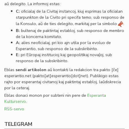
aŭ delegito. La informoj estas:
C:
oﬁcialaj de la Civitaj instancoj, kiuj esprimas la oﬁcialan
starpunkton de la Civito pri specifa temo, sub responso de
la Konsulo, aŭ de ties delegito, markitaj per la simbolo
.
B:
bultenaj de paktintaj establoj, sub responso de membro
de la koncerna komitato.
A:
alies neoﬁcialaj, pri kio ajn utila por la evoluo de
Esperantio, sub responso de la subskribinto.
E:
pri Eŭropaj institucioj kaj geopolitikaj novaĵoj, sub
responso de la subskribinto.
Eblas
sendi
artikolon
aŭ kontakti la redakcion tra
pakto
[ĉe]
esperantio
.
net
(pakto[at]esperantio[dot]net)
. Publikigo estas
rajto por esperantaj civitanoj kaj paktintaj establoj, laŭdiskrecia
por la ceteraj.
Eblas donaci monon por subteni nin pere de
Esperanta
Kulturservo
.
RSS-servo
TELEGRAM