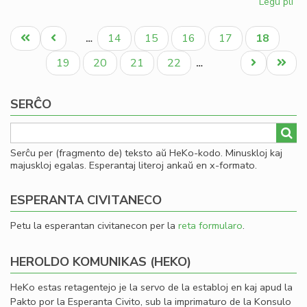
Legu pli
pri
Dir
Pagination
pri
Unua
Antaŭa
Paĝo
Paĝo
Paĝo
Paĝo
Aktuala
14
15
16
17
18
…
la
paĝo
paĝo
paĝo
pa
Paĝo
Paĝo
Paĝo
Paĝo
Next
Last
19
20
21
22
…
en
page
page
la
SERĈO
Fo
ta
Serĉu per (fragmento de) teksto aŭ HeKo-kodo. Minuskloj kaj
majuskloj egalas. Esperantaj literoj ankaŭ en x-formato.
ESPERANTA CIVITANECO
Petu la esperantan civitanecon per la
reta formularo
.
HEROLDO KOMUNIKAS (HEKO)
HeKo estas retagentejo je la servo de la establoj en kaj apud la
Pakto por la Esperanta Civito, sub la imprimaturo de la Konsulo