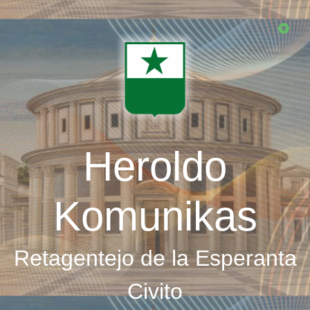
Skip
to
main
content
Heroldo
Komunikas
Retagentejo de la Esperanta
Civito