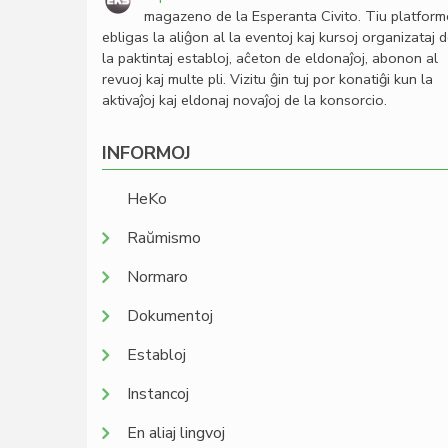
magazeno de la Esperanta Civito. Tiu platfor
ebligas la aliĝon al la eventoj kaj kursoj organizataj 
la paktintaj establoj, aĉeton de eldonaĵoj, abonon al
revuoj kaj multe pli. Vizitu ĝin tuj por konatiĝi kun la
aktivaĵoj kaj eldonaj novaĵoj de la konsorcio.
INFORMOJ
HeKo
Raŭmismo
Normaro
Dokumentoj
Establoj
Instancoj
En aliaj lingvoj