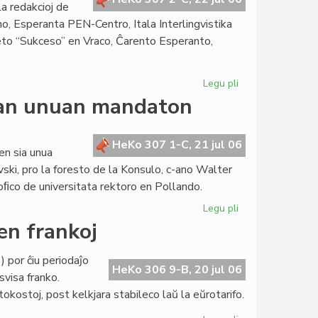
a redakcioj de
o, Esperanta PEN-Centro, Itala Interlingvistika
to “Sukceso” en Vraco, Ĉarento Esperanto,
Legu pli
pri
La
ian unuan mandaton
Forumo
konstatas
la
HeKo 307 1-C, 21 jul 06
en sia unua
kreskon
ski, pro la foresto de la Konsulo, c-ano Walter
de
oﬁco de universitata rektoro en Pollando.
la
Civito
Legu pli
pri
La
en frankoj
Senato
sukcese
 por ĉiu periodaĵo
fermas
HeKo 306 9-B, 20 jul 06
svisa franko.
sian
ostoj, post kelkjara stabileco laŭ la eŭrotarifo.
unuan
mandaton