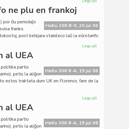
Legu pli
pri
Internacia
fo ne plu en frankoj
abontarifo
ne
 por ĉiu periodaĵo
plu
HeKo 306 B-9, 20 jul 06
svisa franko.
en
ostoj, post kelkjara stabileco laŭ la eŭrotarifo.
frankoj
Legu pli
pri
LF-
on al UEA
koop:
internacia
politika partio
abontarifo
HeKo 306 8-A, 19 jul 06
rino), petis la aliĝon
ne
eto estos traktata dum UK en Florenco, fare de la
plu
en
frankoj
Legu pli
pri
Politika
on al UEA
partio
petas
politika partio
la
HeKo 306 8-A, 19 jul 06
rino), petis la aliĝon
aliĝon