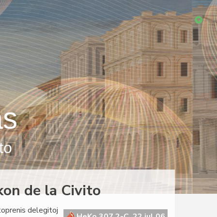
as
to
on de la Civito
oprenis delegitoj
HeKo 307 2-C, 22 jul 06