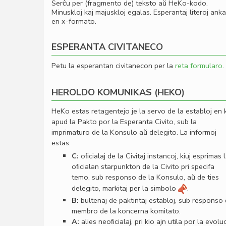
Serĉu per (fragmento de) teksto aŭ HeKo-kodo.
Minuskloj kaj majuskloj egalas. Esperantaj literoj ank
en x-formato.
ESPERANTA CIVITANECO
Petu la esperantan civitanecon per la
reta formularo
.
HEROLDO KOMUNIKAS (HEKO)
HeKo estas retagentejo je la servo de la establoj en 
apud la Pakto por la Esperanta Civito, sub la
imprimaturo de la Konsulo aŭ delegito. La informoj
estas:
C:
oﬁcialaj de la Civitaj instancoj, kiuj esprimas 
oﬁcialan starpunkton de la Civito pri specifa
temo, sub responso de la Konsulo, aŭ de ties
delegito, markitaj per la simbolo
.
B:
bultenaj de paktintaj establoj, sub responso
membro de la koncerna komitato.
A:
alies neoﬁcialaj, pri kio ajn utila por la evolu