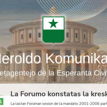
eroldo Komunik
etagentejo de la Esperanta Civi
La Forumo konstatas la kresk
La lastan Foruman sesion de la mandato 2001-2006 part