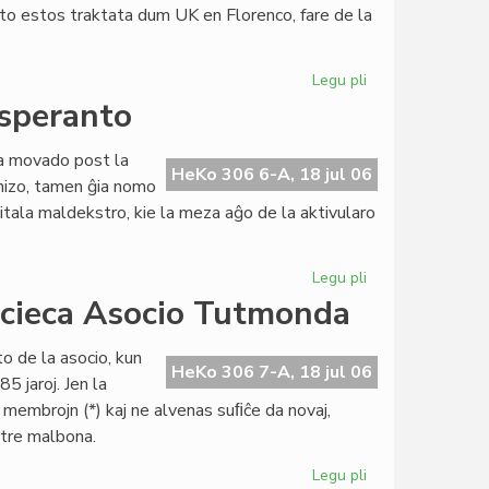
eto estos traktata dum UK en Florenco, fare de la
al
UEA
Legu pli
pri
Politika
esperanto
partio
petas
ara movado post la
la
HeKo 306 6-A, 18 jul 06
anizo, tamen ĝia nomo
aliĝon
itala maldekstro, kie la meza aĝo de la aktivularo
al
UEA
Legu pli
pri
Itala
acieca Asocio Tutmonda
socialista
junularo
o de la asocio, kun
kaj
HeKo 306 7-A, 18 jul 06
5 jaroj. Jen la
esperanto
n membrojn (*) kaj ne alvenas suﬁĉe da novaj,
s tre malbona.
Legu pli
pri