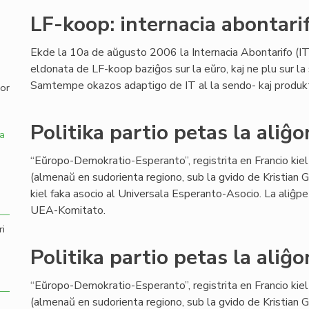
LF-koop: internacia abontari
,
Ekde la 10a de aŭgusto 2006 la Internacia Abontarifo (IT)
eldonata de LF-koop baziĝos sur la eŭro, kaj ne plu sur la 
Samtempe okazos adaptigo de IT al la sendo- kaj produktok
por
Politika partio petas la aliĝ
a
“Eŭropo-Demokratio-Esperanto”, registrita en Francio kiel 
(almenaŭ en sudorienta regiono, sub la gvido de Kristian Ga
kiel faka asocio al Universala Esperanto-Asocio. La aliĝp
UEA-Komitato.
ri
Politika partio petas la aliĝ
“Eŭropo-Demokratio-Esperanto”, registrita en Francio kiel 
(almenaŭ en sudorienta regiono, sub la gvido de Kristian Ga