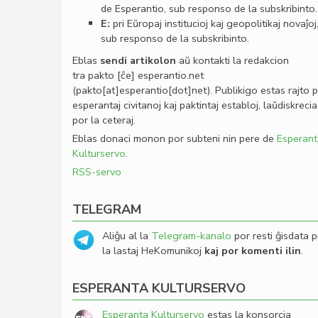
de Esperantio, sub responso de la subskribinto.
E:
pri Eŭropaj institucioj kaj geopolitikaj novaĵoj
sub responso de la subskribinto.
Eblas
sendi
artikolon
aŭ kontakti la redakcion
tra
pakto
[ĉe]
esperantio
.
net
(pakto[at]esperantio[dot]net)
. Publikigo estas rajto 
esperantaj civitanoj kaj paktintaj establoj, laŭdiskrecia
por la ceteraj.
Eblas donaci monon por subteni nin pere de
Esperant
Kulturservo
.
RSS-servo
TELEGRAM
Aliĝu al la
Telegram-kanalo
por resti ĝisdata p
la lastaj HeKomunikoj
kaj por komenti ilin
.
ESPERANTA KULTURSERVO
Esperanta Kulturservo
estas la konsorcia