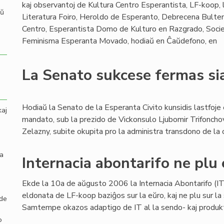
kaj observantoj de Kultura Centro Esperantista, LF-koop, l
aŭ
Literatura Foiro, Heroldo de Esperanto, Debrecena Bulten
Centro, Esperantista Domo de Kulturo en Razgrado, Socie
Feminisma Esperanta Movado, hodiaŭ en Ĉaŭdefono, en
La Senato sukcese fermas s
Hodiaŭ la Senato de la Esperanta Civito kunsidis lastfoje 
kaj
mandato, sub la prezido de Vickonsulo Ljubomir Trifonchov
Zelazny, subite okupita pro la administra transdono de la 
la
Internacia abontarifo ne plu 
Ekde la 10a de aŭgusto 2006 la Internacia Abontarifo (IT)
eldonata de LF-koop baziĝos sur la eŭro, kaj ne plu sur la 
 de
Samtempe okazos adaptigo de IT al la sendo- kaj produktok
o