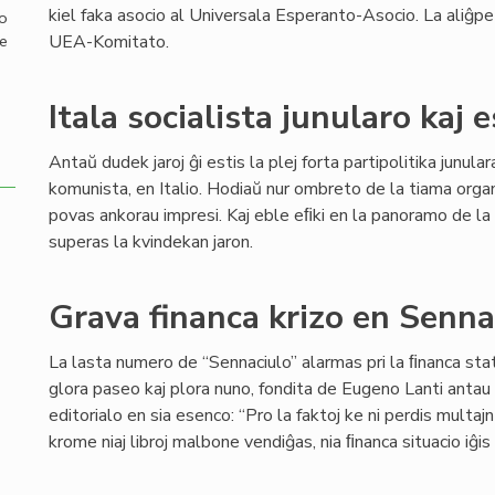
kiel faka asocio al Universala Esperanto-Asocio. La aliĝp
mo
UEA-Komitato.
de
Itala socialista junularo kaj 
Antaŭ dudek jaroj ĝi estis la plej forta partipolitika junul
komunista, en Italio. Hodiaŭ nur ombreto de la tiama org
povas ankorau impresi. Kaj eble eﬁki en la panoramo de la 
superas la kvindekan jaron.
Grava financa krizo en Senn
La lasta numero de “Sennaciulo” alarmas pri la ﬁnanca stat
glora paseo kaj plora nuno, fondita de Eugeno Lanti antau 8
editorialo en sia esenco: “Pro la faktoj ke ni perdis multaj
krome niaj libroj malbone vendiĝas, nia ﬁnanca situacio iĝi