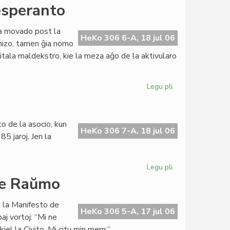
Grava
 esperanto
financa
krizo
ara movado post la
en
HeKo 306 6-A, 18 jul 06
anizo, tamen ĝia nomo
Sennacieca
itala maldekstro, kie la meza aĝo de la aktivularo
Asocio
Tutmonda
Legu pli
pri
Itala
Socialista
Junularo
o de la asocio, kun
kaj
HeKo 306 7-A, 18 jul 06
5 jaroj. Jen la
esperanto
Legu pli
pri
Grava
 de Raŭmo
financa
krizo
e la Manifesto de
en
HeKo 306 5-A, 17 jul 06
aj vortoj: “Mi ne
SAT
iel la Civito. Mi citu min mem:”