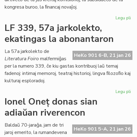
kongresa buroo, la ﬁnancaj novaĵoj.
Legu pli
pri
La
LF 339, 57a jarkolekto,
Kap
ekatingas la abonantaron
ja
pl
pa
La 57a jarkolekto de
HeKo 901 6-B, 21 jan 26
de
Literatura Foiro
malfermiĝas
la
per la numero 339, ĉe kiu gastas kontribuoj laŭ temaj
Pa
fadenoj: intimaj memoroj, teatraj historioj, lingva ﬁlozoﬁo kaj
dec
kulturaj esploradoj.
Legu pli
pri
LF
Ionel Oneț donas sian
33
adiaŭan riverencon
57
jar
ek
Baldaŭ 70-jaraĝa, jam de tri
HeKo 901 5-A, 21 jan 26
la
jaroj emerito, la rumandevena
ab