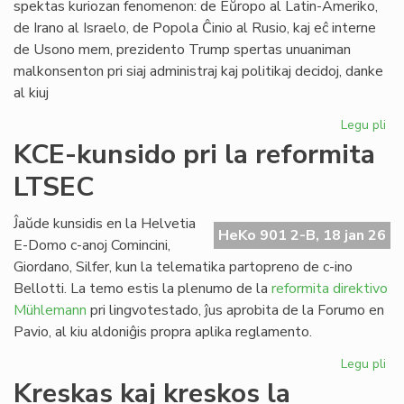
spektas kuriozan fenomenon: de Eŭropo al Latin-Ameriko,
de Irano al Israelo, de Popola Ĉinio al Rusio, kaj eĉ interne
de Usono mem, prezidento Trump spertas unuaniman
malkonsenton pri siaj administraj kaj politikaj decidoj, danke
al kiuj
Legu pli
pri
Tr
KCE-kunsido pri la reformita
kr
LTSEC
la
un
ĉir
Ĵaŭde kunsidis en la Helvetia
HeKo 901 2-B, 18 jan 26
si
E-Domo c-anoj Comincini,
Giordano, Silfer, kun la telematika partopreno de c-ino
Bellotti. La temo estis la plenumo de la
reformita direktivo
Mühlemann
pri lingvotestado, ĵus aprobita de la Forumo en
Pavio, al kiu aldoniĝis propra aplika reglamento.
Legu pli
pri
KC
Kreskas kaj kreskos la
ku