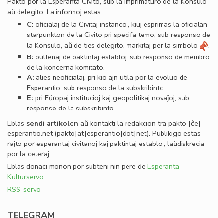
Pakto por la Esperanta Civito, sub la imprimaturo de la Konsulo
aŭ delegito. La informoj estas:
C:
oﬁcialaj de la Civitaj instancoj, kiuj esprimas la oﬁcialan
starpunkton de la Civito pri specifa temo, sub responso de
la Konsulo, aŭ de ties delegito, markitaj per la simbolo
.
B:
bultenaj de paktintaj establoj, sub responso de membro
de la koncerna komitato.
A:
alies neoﬁcialaj, pri kio ajn utila por la evoluo de
Esperantio, sub responso de la subskribinto.
E:
pri Eŭropaj institucioj kaj geopolitikaj novaĵoj, sub
responso de la subskribinto.
Eblas
sendi
artikolon
aŭ kontakti la redakcion tra
pakto
[ĉe]
esperantio
.
net
(pakto[at]esperantio[dot]net)
. Publikigo estas
rajto por esperantaj civitanoj kaj paktintaj establoj, laŭdiskrecia
por la ceteraj.
Eblas donaci monon por subteni nin pere de
Esperanta
Kulturservo
.
RSS-servo
TELEGRAM