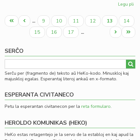
Legu pli
pri
Ku
Pagination
pri
Unua
Antaŭa
Paĝo
Paĝo
Paĝo
Paĝo
Aktuala
Paĝo
9
10
11
12
13
14
…
la
paĝo
paĝo
paĝo
Civ
Paĝo
Paĝo
Paĝo
Next
Last
15
16
17
…
kon
page
page
ĉi-
SERĈO
pr
Serĉu per (fragmento de) teksto aŭ HeKo-kodo. Minuskloj kaj
majuskloj egalas. Esperantaj literoj ankaŭ en x-formato.
ESPERANTA CIVITANECO
Petu la esperantan civitanecon per la
reta formularo
.
HEROLDO KOMUNIKAS (HEKO)
HeKo estas retagentejo je la servo de la establoj en kaj apud la