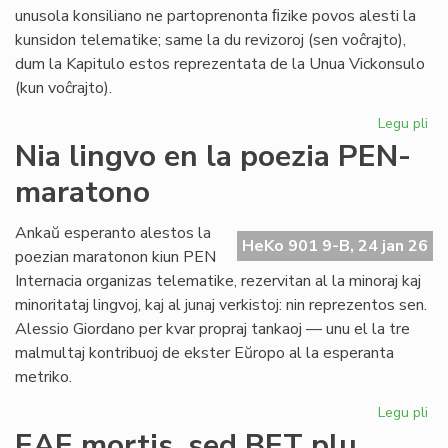
unusola konsiliano ne partoprenonta ﬁzike povos alesti la
kunsidon telematike; same la du revizoroj (sen voĉrajto),
dum la Kapitulo estos reprezentata de la Unua Vickonsulo
(kun voĉrajto).
Legu pli
pri
La
Nia lingvo en la poezia PEN-
kon
maratono
de
Pr
Es
Ankaŭ esperanto alestos la
HeKo 901 9-B, 24 jan 26
ku
poezian maratonon kiun PEN
al
Internacia organizas telematike, rezervitan al la minoraj kaj
Ma
minoritataj lingvoj, kaj al junaj verkistoj: nin reprezentos sen.
Alessio Giordano per kvar propraj tankaoj — unu el la tre
malmultaj kontribuoj de ekster Eŭropo al la esperanta
metriko.
Legu pli
pri
Ni
EAE mortis, sed BET plu