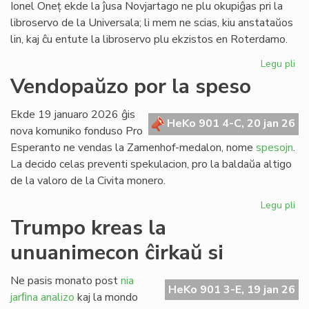
Ionel Oneț ekde la ĵusa Novjartago ne plu okupiĝas pri la
libroservo de la Universala; li mem ne scias, kiu anstataŭos
lin, kaj ĉu entute la libroservo plu ekzistos en Roterdamo.
Legu pli
pri
Ion
Vendopaŭzo por la speso
On
do
Ekde 19 januaro 2026 ĝis
sia
HeKo 901 4-C, 20 jan 26
nova komuniko fonduso Pro
ad
Esperanto ne vendas la Zamenhof-medalon, nome
spesojn
.
ri
La decido celas preventi spekulacion, pro la baldaŭa altigo
de la valoro de la Civita monero.
Legu pli
pri
Ve
Trumpo kreas la
po
unuanimecon ĉirkaŭ si
la
sp
Ne pasis monato post
nia
HeKo 901 3-E, 19 jan 26
jarﬁna analizo
kaj la mondo