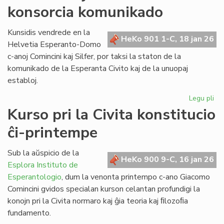
konsorcia komunikado
pri
la
ref
Kunsidis vendrede en la
HeKo 901 1-C, 18 jan 26
LT
Helvetia Esperanto-Domo
c-anoj Comincini kaj Silfer, por taksi la staton de la
komunikado de la Esperanta Civito kaj de la unuopaj
establoj.
Legu pli
pri
Kr
Kurso pri la Civita konstitucio
kaj
ĉi-printempe
kr
la
ko
Sub la aŭspicio de la
HeKo 900 9-C, 16 jan 26
ko
Esplora Instituto de
Esperantologio
, dum la venonta printempo c-ano Giacomo
Comincini gvidos specialan kurson celantan profundigi la
konojn pri la Civita normaro kaj ĝia teoria kaj ﬁlozoﬁa
fundamento.