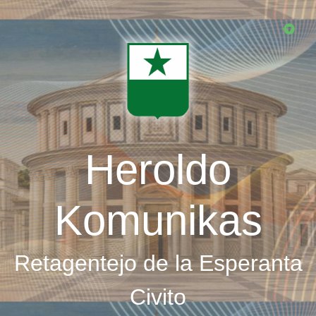
Skip
to
main
content
Heroldo
Komunikas
Retagentejo de la Esperanta
Civito