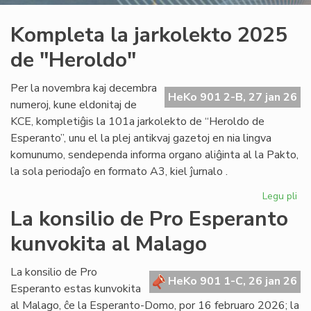
Kompleta la jarkolekto 2025
de "Heroldo"
Per la novembra kaj decembra
HeKo 901 2-B, 27 jan 26
numeroj, kune eldonitaj de
KCE, kompletiĝis la 101a jarkolekto de “Heroldo de
Esperanto”, unu el la plej antikvaj gazetoj en nia lingva
komunumo, sendependa informa organo aliĝinta al la Pakto,
la sola periodaĵo en formato A3, kiel ĵurnalo .
Legu pli
pri
Ko
La konsilio de Pro Esperanto
la
kunvokita al Malago
jar
20
de
La konsilio de Pro
HeKo 901 1-C, 26 jan 26
"H
Esperanto estas kunvokita
al Malago, ĉe la Esperanto-Domo, por 16 februaro 2026; la