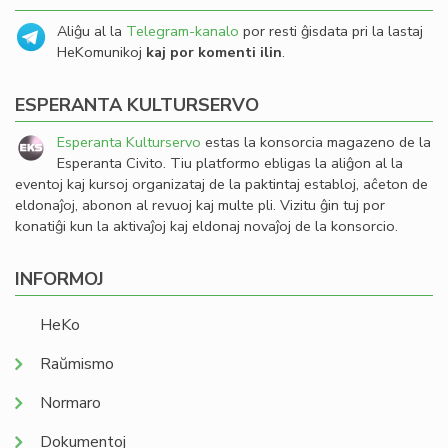
Aliĝu al la
Telegram-kanalo
por resti ĝisdata pri la lastaj
HeKomunikoj
kaj por komenti ilin
.
ESPERANTA KULTURSERVO
Esperanta Kulturservo
estas la konsorcia magazeno de la
Esperanta Civito. Tiu platformo ebligas la aliĝon al la
eventoj kaj kursoj organizataj de la paktintaj establoj, aĉeton de
eldonaĵoj, abonon al revuoj kaj multe pli. Vizitu ĝin tuj por
konatiĝi kun la aktivaĵoj kaj eldonaj novaĵoj de la konsorcio.
INFORMOJ
HeKo
Raŭmismo
Normaro
Dokumentoj