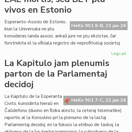
lin
vivos en Estonio
en
la
po
Esperanto-Asocio de Estonio,
HeKo 901 8-B, 23 jan 26
PE
kiun la Universala ne plu
ma
konsideras landa asocio, ankaŭ jure ne plu ekzistas, ĉar
forstrekita el la oﬁciala registro de neproﬁtcelaj societoj.
Legu pli
pri
EA
La Kapitulo jam plenumis
mor
parton de la Parlamentaj
se
BE
decidoj
plu
viv
La Kapitulo de la Esperanta
en
HeKo 901 7-C, 22 jan 26
Civito, kunsidinta hieraŭ en
Es
Ĉaŭdefono (duono en ﬁzika alesto, la ceteraj telematike)
raportis al la Konsulino pri la plenumo de la lastaj
Parlamentaj decidoj: en la fokuso la atribuo de taskoj, la
aktiveco de la ĵus kreitaj komisionoj, la subsidueco de la