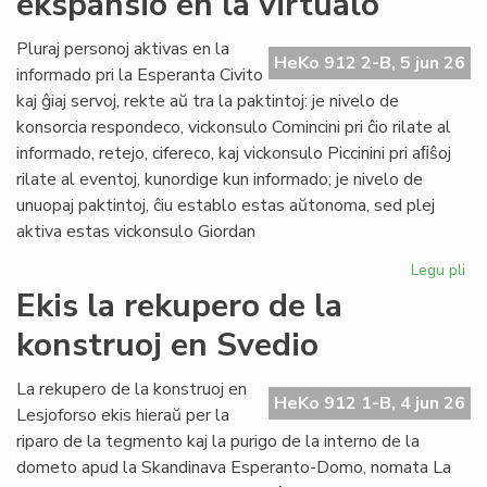
ekspansio en la virtualo
su
ol
Pluraj personoj aktivas en la
HeKo 912 2-B, 5 jun 26
ku
informado pri la Esperanta Civito
kaj ĝiaj servoj, rekte aŭ tra la paktintoj: je nivelo de
konsorcia respondeco, vickonsulo Comincini pri ĉio rilate al
informado, retejo, cifereco, kaj vickonsulo Piccinini pri aﬁŝoj
rilate al eventoj, kunordige kun informado; je nivelo de
unuopaj paktintoj, ĉiu establo estas aŭtonoma, sed plej
aktiva estas vickonsulo Giordan
Legu pli
pri
Da
Ekis la rekupero de la
la
konstruoj en Svedio
ko
ek
en
La rekupero de la konstruoj en
HeKo 912 1-B, 4 jun 26
la
Lesjoforso ekis hieraŭ per la
vir
riparo de la tegmento kaj la purigo de la interno de la
dometo apud la Skandinava Esperanto-Domo, nomata La