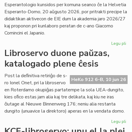
la
Esperantologio kunsidos per komuna seanco ĉe la Helvetia
in
Esperanto-Domo, 20 aŭgusto 2026, por pritrakti precipe la
de
didaktikan aktivecon de EIE dum la akademia jaro 2026/27
Lit
kaj proponon pri kunlaboro peratan de c-ano Giacomo
Foi
Comincini el Japanio.
Legu pli
pri
EIE
Libroservo duone paŭzas,
Ko
katalogado plene ĉesis
ku
en
Sv
Post la deﬁnitiva retiriĝo de s-
HeKo 912 6-B, 10 jun 26
po
ro Ionel Onet, pri la libroservo
du
en Roterdamo okupiĝas partatempe la sola UEA-dungito,
mo
kies oﬁco estas jam alia kaj tre delikata, kaj kiu ne iras
ĉiutage al Nieuwe Binnenweg 176; neniu alia restanta
dungito (unuavice la direktoro) aperas en la vendata domo.
Legu pli
pri
Lib
KCE-libroservo: unu el la plej