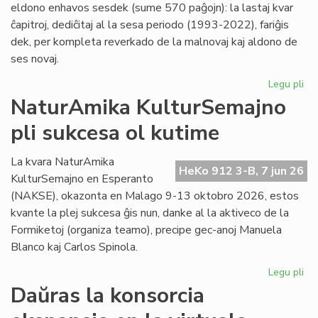
eldono enhavos sesdek (sume 570 paĝojn): la lastaj kvar
ĉapitroj, dediĉitaj al la sesa periodo (1993-2022), fariĝis
dek, per kompleta reverkado de la malnovaj kaj aldono de
ses novaj.
Legu pli
pri
"Hi
NaturAmika KulturSemajno
de
pli sukcesa ol kutime
la
es
lit
La kvara NaturAmika
HeKo 912 3-B, 7 jun 26
se
KulturSemajno en Esperanto
ĉap
(NAKSE), okazonta en Malago 9-13 oktobro 2026, estos
kvante la plej sukcesa ĝis nun, danke al la aktiveco de la
Formiketoj (organiza teamo), precipe gec-anoj Manuela
Blanco kaj Carlos Spinola.
Legu pli
pri
Na
Daŭras la konsorcia
Ku
pli