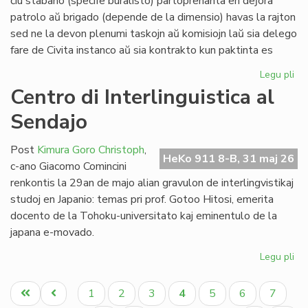
ĉiu stabano (specife buralisto) partoprenanta en deĵora
Li
patrolo aŭ brigado (depende de la dimensio) havas la rajton
sed ne la devon plenumi taskojn aŭ komisiojn laŭ sia delego
fare de Civita instanco aŭ sia kontrakto kun paktinta es
Legu pli
pri
At
Centro di Interlinguistica al
po
Sendajo
deĵ
en
de
Post
Kimura Goro Christoph
,
HeKo 911 8-B, 31 maj 26
Civ
c-ano Giacomo Comincini
Es
renkontis la 29an de majo alian gravulon de interlingvistikaj
Se
studoj en Japanio: temas pri prof. Gotoo Hitosi, emerita
docento de la Tohoku-universitato kaj eminentulo de la
japana e-movado.
Legu pli
pri
Ce
Pagination
di
Unua
Antaŭa
Paĝo
Paĝo
Paĝo
Aktuala
Paĝo
Paĝo
Paĝo
1
2
3
4
5
6
7
Int