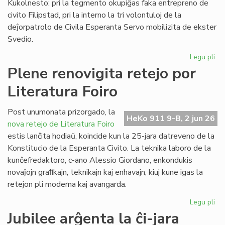
Kukolnesto: pri la tegmento okupiĝas faka entrepreno de
civito Filipstad, pri la interno la tri volontuloj de la
deĵorpatrolo de Civila Esperanta Servo mobilizita de ekster
Svedio.
Legu pli
pri
Eki
Plene renovigita retejo por
la
Literatura Foiro
re
de
la
Post unumonata prizorgado, la
HeKo 911 9-B, 2 jun 26
kon
nova retejo de Literatura Foiro
en
estis lanĉita hodiaŭ, koincide kun la 25-jara datreveno de la
Sv
Konstitucio de la Esperanta Civito. La teknika laboro de la
kunĉefredaktoro, c-ano Alessio Giordano, enkondukis
novaĵojn graﬁkajn, teknikajn kaj enhavajn, kiuj kune igas la
retejon pli moderna kaj avangarda.
Legu pli
pri
Pl
Jubilee arĝenta la ĉi-jara
ren