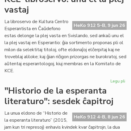
du
vastaj
pa
ka
pl
La libroservo de Kultura Centro
HeKo 912 5-B, 9 jun 26
ĉes
Esperantista en Ĉaŭdefono
estas delonge la plej vasta en Svislando, sed ankaŭ unu el
la plej vastaj en Esperantio: ĝia sortimento proponas pli ol
milon da selektitaj titoloj, ofte eldonaĵoj elĉerpitaj kaj ne
troveblaj aliloke; kaj ĝian riĉigon prizorgas ne burokratoj, sed
aŭtentaj esperantologoj, kiuj membras en la Komitato de
KCE.
Legu pli
pri
KC
"Historio de la esperanta
lib
literaturo": sesdek ĉapitroj
un
el
la
La unua eldono de “Historio de
HeKo 912 4-B, 8 jun 26
ple
la esperanta literaturo” (2015,
vas
jam kun tri represoj) enhavis kvindek kvar ĉapitrojn, la dua