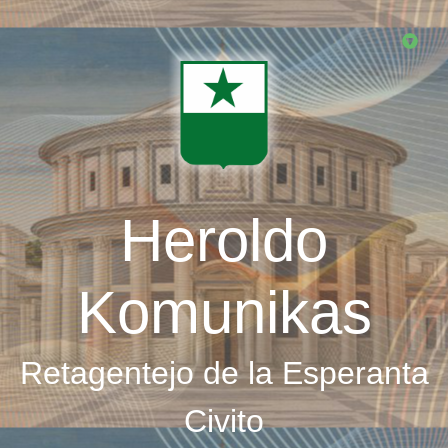
Skip
to
main
content
Heroldo
Komunikas
Retagentejo de la Esperanta
Civito