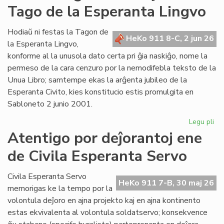
Tago de la Esperanta Lingvo
ret
po
Lit
Hodiaŭ ni festas la Tagon de
HeKo 911 8-C, 2 jun 26
Foi
la Esperanta Lingvo,
konforme al la unusola dato certa pri ĝia naskiĝo, nome la
permeso de la cara cenzuro por la nemodifebla teksto de la
Unua Libro; samtempe ekas la arĝenta jubileo de la
Esperanta Civito, kies konstitucio estis promulgita en
Sabloneto 2 junio 2001.
Legu pli
pri
Jub
Atentigo por deĵorantoj ene
ar
de Civila Esperanta Servo
la
ĉi-
jar
Civila Esperanta Servo
HeKo 911 7-B, 30 maj 26
Ta
memorigas ke la tempo por la
de
volontula deĵoro en ajna projekto kaj en ajna kontinento
la
estas ekvivalenta al volontula soldatservo; konsekvence
Es