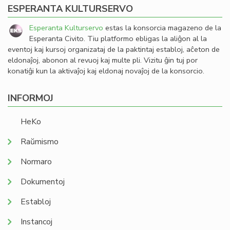
ESPERANTA KULTURSERVO
Esperanta Kulturservo
estas la konsorcia magazeno de la
Esperanta Civito. Tiu platformo ebligas la aliĝon al la
eventoj kaj kursoj organizataj de la paktintaj establoj, aĉeton de
eldonaĵoj, abonon al revuoj kaj multe pli. Vizitu ĝin tuj por
konatiĝi kun la aktivaĵoj kaj eldonaj novaĵoj de la konsorcio.
INFORMOJ
HeKo
Raŭmismo
Normaro
Dokumentoj
Establoj
Instancoj