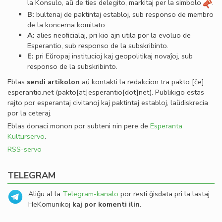
la Konsulo, aŭ de ties delegito, markitaj per la simbolo
.
B:
bultenaj de paktintaj establoj, sub responso de membro
de la koncerna komitato.
A:
alies neoﬁcialaj, pri kio ajn utila por la evoluo de
Esperantio, sub responso de la subskribinto.
E:
pri Eŭropaj institucioj kaj geopolitikaj novaĵoj, sub
responso de la subskribinto.
Eblas
sendi
artikolon
aŭ kontakti la redakcion tra
pakto
[ĉe]
esperantio
.
net
(pakto[at]esperantio[dot]net)
. Publikigo estas
rajto por esperantaj civitanoj kaj paktintaj establoj, laŭdiskrecia
por la ceteraj.
Eblas donaci monon por subteni nin pere de
Esperanta
Kulturservo
.
RSS-servo
TELEGRAM
Aliĝu al la
Telegram-kanalo
por resti ĝisdata pri la lastaj
HeKomunikoj
kaj por komenti ilin
.