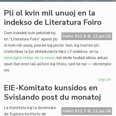
Pli ol kvin mil unuoj en la
indekso de Literatura Foiro
Dum kvindek kvin jarkolektoj
HeKo 912 8-B, 12 jun 26
en “Literatura Foiro” aperis pli
ol kvin mil unuoj, poezie kaj proze: tion, kaj multon pli,
statistikas la ĵus ekfunkcianta fako LF-indekso, en la
renovigita retejo de la revuo
, kie ekde hodiaŭ eblas ankaŭ
spuri ĉiun eron laŭ aŭtoro kaj titolo, sed ne nur — ekzemple
oni
Legu pli
pri
Pli
EIE-Komitato kunsidos en
ol
Svislando post du monatoj
kvi
mil
un
La Komitato kaj la docentaro
HeKo 912 7-B, 11 jun 26
en
de Esplora Instituto de