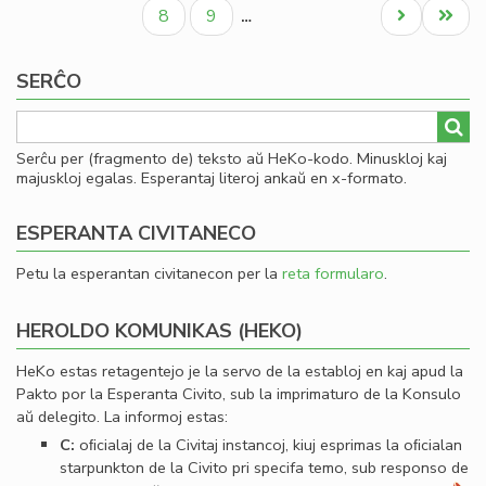
paĝo
paĝo
paĝo
al
Paĝo
Paĝo
Next
Last
8
9
…
Se
page
page
SERĈO
Serĉu per (fragmento de) teksto aŭ HeKo-kodo. Minuskloj kaj
majuskloj egalas. Esperantaj literoj ankaŭ en x-formato.
ESPERANTA CIVITANECO
Petu la esperantan civitanecon per la
reta formularo
.
HEROLDO KOMUNIKAS (HEKO)
HeKo estas retagentejo je la servo de la establoj en kaj apud la
Pakto por la Esperanta Civito, sub la imprimaturo de la Konsulo
aŭ delegito. La informoj estas:
C:
oﬁcialaj de la Civitaj instancoj, kiuj esprimas la oﬁcialan
starpunkton de la Civito pri specifa temo, sub responso de