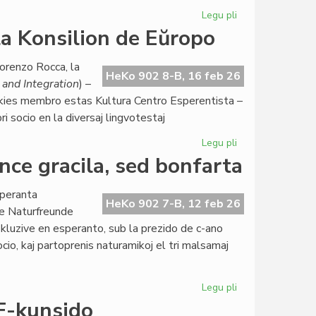
5
Legu pli
pri
jaroj
Ekis
a Konsilion de Eŭropo
sukcese
la
orenzo Rocca, la
dua
HeKo 902 8-B, 16 feb 26
and Integration
) –
EIE-
 kies membro estas Kultura Centro Esperentista –
semestro
i socio en la diversaj lingvotestaj
pri
literaturo
Legu pli
pri
Raŭmismo
ce gracila, sed bonfarta
atingas
ALTE
speranta
kaj
HeKo 902 7-B, 12 feb 26
de Naturfreunde
la
kluzive en esperanto, sub la prezido de c-ano
Konsilion
cio, kaj partoprenis naturamikoj el tri malsamaj
de
Eŭropo
Legu pli
pri
Esperanta
F-kunsido