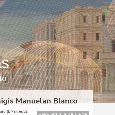
as
to
igis Manuelan Blanco
ro (ENa), estis
HeKo 903 7-B, 25 feb 26