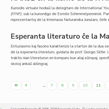
Kunsidis virtuale hodiaŭ la delegitaro de
International Yo
(IYNF)
, sub la kunordigo de Esmée Schimmelpenninck. Pa
reprezentantoj de la Internacia Naturamika Junularo, ĉefe e
Esperanta literaturo ĉe la M
Entuziasmo kaj fascino karakterizis la starton de la dua se
de la esperanta literaturo, gvidata de prof. Giorgio Silfer. 
traktis nian literaturon en komparo kun aliaj eŭropaj, specif
skoloj ankaŭ alilingvaj.
Pagination
Unua
Antaŭa
Paĝo
Paĝo
Paĝo
Paĝo
Aktual
7
8
9
10
11
…
paĝo
paĝo
paĝo