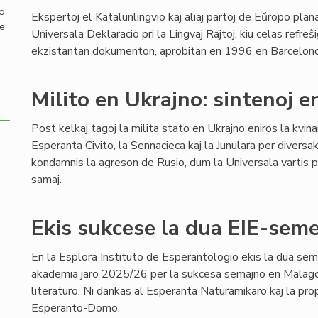
mo
Ekspertoj el Katalunlingvio kaj aliaj partoj de Eŭropo pla
de
Universala Deklaracio pri la Lingvaj Rajtoj, kiu celas refreŝi
ekzistantan dokumenton, aprobitan en 1996 en Barcelono,
Milito en Ukrajno: sintenoj e
Post kelkaj tagoj la milita stato en Ukrajno eniros la kvin
Esperanta Civito, la Sennacieca kaj la Junulara per diversa
kondamnis la agreson de Rusio, dum la Universala vartis pe
samaj.
Ekis sukcese la dua EIE-semes
En la Esplora Instituto de Esperantologio ekis la dua sem
akademia jaro 2025/26 per la sukcesa semajno en Malago,
literaturo. Ni dankas al Esperanta Naturamikaro kaj la pro
Esperanto-Domo.