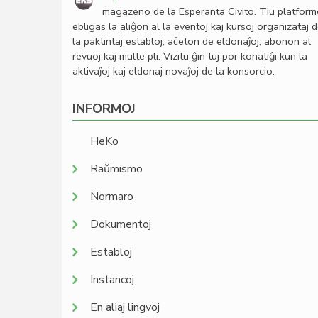
magazeno de la Esperanta Civito. Tiu platfor
ebligas la aliĝon al la eventoj kaj kursoj organizataj 
la paktintaj establoj, aĉeton de eldonaĵoj, abonon al
revuoj kaj multe pli. Vizitu ĝin tuj por konatiĝi kun la
aktivaĵoj kaj eldonaj novaĵoj de la konsorcio.
INFORMOJ
HeKo
Raŭmismo
Normaro
Dokumentoj
Establoj
Instancoj
En aliaj lingvoj