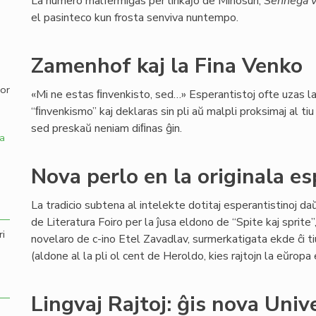
La numero malfermiĝas per lirikaĵo de Minosun,
Senneĝa v
el pasinteco kun frosta senviva nuntempo.
,
Zamenhof kaj la Fina Venko
por
«Mi ne estas ﬁnvenkisto, sed…» Esperantistoj ofte uzas l
“ﬁnvenkismo” kaj deklaras sin pli aŭ malpli proksimaj al ti
sed preskaŭ neniam diﬁnas ĝin.
a
Nova perlo en la originala e
La tradicio subtena al intelekte dotitaj esperantistinoj d
de Literatura Foiro per la ĵusa eldono de “Spite kaj sprite
ri
novelaro de c-ino Etel Zavadlav, surmerkatigata ekde ĉi ti
(aldone al la pli ol cent de Heroldo, kies rajtojn la eŭrop
Lingvaj Rajtoj: ĝis nova Univ