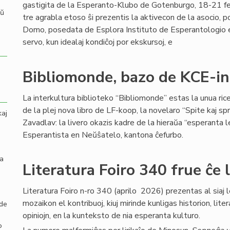
gastigita de la Esperanto-Klubo de Gotenburgo, 18-21 fe
aŭ
tre agrabla etoso ŝi prezentis la aktivecon de la asocio, 
Domo, posedata de Esplora Instituto de Esperantologio en 
servo, kun idealaj kondiĉoj por ekskursoj, e
Bibliomonde, bazo de KCE-in
La interkultura biblioteko “Bibliomonde” estas la unua ri
de la plej nova libro de LF-koop, la novelaro “Spite kaj sp
kaj
Zavadlav: la livero okazis kadre de la hieraŭa “esperanta 
Esperantista en Neŭŝatelo, kantona ĉefurbo.
la
Literatura Foiro 340 frue ĉe 
Literatura Foiro n-ro 340 (aprilo 2026) prezentas al siaj l
mozaikon el kontribuoj, kiuj mirinde kunligas historion, lite
 de
opiniojn, en la kunteksto de nia esperanta kulturo.
o