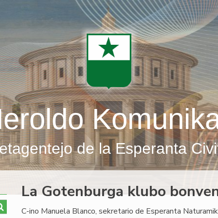
eroldo Komunik
etagentejo de la Esperanta Civi
La Gotenburga klubo bonven
C-ino Manuela Blanco, sekretario de Esperanta Naturamika