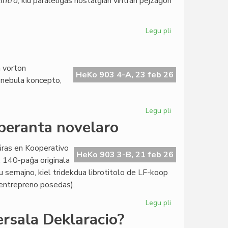
intro
, kiu paraleligas nostalgian vintran pejzaĝon
Legu pli
pri
Literatura
Foiro
340
a vorton
frue
HeKo 903 4-A, 23 feb 26
u nebula koncepto,
ĉe
la
presejo
Legu pli
pri
Zamenhof
speranta novelaro
kaj
la
aŭras en Kooperativo
Fina
HeKo 903 3-B, 21 feb 26
”, 140-paĝa originala
Venko
u semajno, kiel tridekdua librotitolo de LF-koop
a entrepreno posedas).
Legu pli
pri
Nova
ersala Deklaracio?
perlo