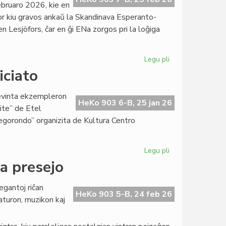
bruaro 2026, kie en
por kiu gravos ankaŭ la Skandinava Esperanto-
Lesjöfors, ĉar en ĝi ENa zorgos pri la loĝiga
Legu pli
pri
La
iciato
Gotenburga
klubo
cevinta ekzempleron
bonvenigis
HeKo 903 6-B, 25 jan 26
rite” de Etel
Manuelan
legorondo” organizita de Kultura Centro
Blanco
Legu pli
pri
Bibliomonde,
la presejo
bazo
de
egantoj riĉan
KCE-
HeKo 903 5-B, 24 feb 26
raturon, muzikon kaj
iniciato