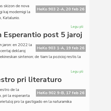
en
nas skizon de nova
la
HeKo 903 2-A, 20 feb 26
gi kaj modernigi la
originala
 Katalunio.
esperanta
novelaro
Legu pli
pri
Lingvaj
n Esperantio post 5 jaroj
Rajtoj:
ĝis
an jaron: en 2022 la
nova
HeKo 903 1-A, 19 feb 26
kcentaj deklaroj
Universala
kineskan sintenon; de tiam la pozicioj restis la
Deklaracio?
Legu pli
pri
Milito
tro pri literaturo
en
Ukrajno:
estro de la
sintenoj
HeKo 902 9-B, 17 feb 26
 pri la esperanta
en
prietuloj pro la gastigado en la naturamika
Esperantio
post