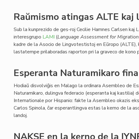
Raŭmismo atingas ALTE kaj l
Sub la kunprezido de ges-roj Cecilie Hamnes Carlsen kaj L
interesgrupo
LAMI
(
Language Assessment for Migration 
kadre de la Asocio de Lingvotestistoj en Eŭropo (ALTE),
lastatempe prilaboradas raporton pri la graveco de kono pr
Esperanta Naturamikaro finan
Hodiaŭ disvolviĝis en Malago la ordinara Asembleo de E
Naturamikaro, dulingva federacio (esperanta kaj kastilia) 
Internationale por Hispanio: fakte la Asembleo okazis eks
Carlos Spinola, ĉar esperantlingva estas la kerno de la aso
landoj.
NAKSE en la kerno de la IYN