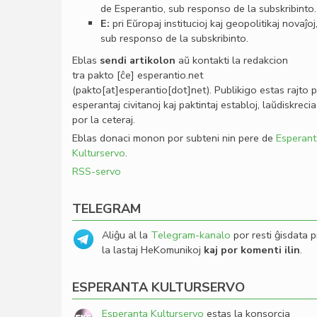
de Esperantio, sub responso de la subskribinto.
E:
pri Eŭropaj institucioj kaj geopolitikaj novaĵoj
sub responso de la subskribinto.
Eblas
sendi
artikolon
aŭ kontakti la redakcion
tra
pakto
[ĉe]
esperantio
.
net
(pakto[at]esperantio[dot]net)
. Publikigo estas rajto 
esperantaj civitanoj kaj paktintaj establoj, laŭdiskrecia
por la ceteraj.
Eblas donaci monon por subteni nin pere de
Esperant
Kulturservo
.
RSS-servo
TELEGRAM
Aliĝu al la
Telegram-kanalo
por resti ĝisdata p
la lastaj HeKomunikoj
kaj por komenti ilin
.
ESPERANTA KULTURSERVO
Esperanta Kulturservo
estas la konsorcia