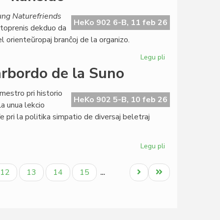
Naturamikaro
finance
ung Naturefriends
gracila,
HeKo 902 6-B, 11 feb 26
rtoprenis dekduo da
sed
l orienteŭropaj branĉoj de la organizo.
bonfarta
Legu pli
pri
NAKSE
arbordo de la Suno
en
la
mestro pri historio
kerno
HeKo 902 5-B, 10 feb 26
La unua lekcio
de
e pri la politika simpatio de diversaj beletraj
la
IYNF-
kunsido
Legu pli
pri
Esperanta
literaturo
a
Paĝo
Paĝo
Paĝo
Paĝo
Next
Last
12
13
14
15
…
ĉe
page
page
la
Marbordo
de
la