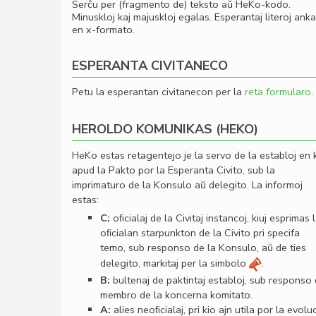
Serĉu per (fragmento de) teksto aŭ HeKo-kodo.
Minuskloj kaj majuskloj egalas. Esperantaj literoj ank
en x-formato.
ESPERANTA CIVITANECO
Petu la esperantan civitanecon per la
reta formularo
.
HEROLDO KOMUNIKAS (HEKO)
HeKo estas retagentejo je la servo de la establoj en 
apud la Pakto por la Esperanta Civito, sub la
imprimaturo de la Konsulo aŭ delegito. La informoj
estas:
C:
oﬁcialaj de la Civitaj instancoj, kiuj esprimas 
oﬁcialan starpunkton de la Civito pri specifa
temo, sub responso de la Konsulo, aŭ de ties
delegito, markitaj per la simbolo
.
B:
bultenaj de paktintaj establoj, sub responso
membro de la koncerna komitato.
A:
alies neoﬁcialaj, pri kio ajn utila por la evolu