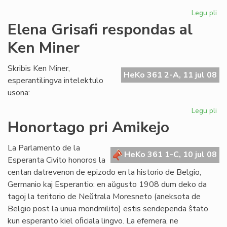
Legu pli
pri
"L
Elena Grisafi respondas al
de
Ken Miner
ne
ko
de
Skribis Ken Miner,
HeKo 361 2-A, 11 jul 08
esperantilingva intelektulo
usona:
Legu pli
pri
El
Honortago pri Amikejo
Gri
re
La Parlamento de la
al
HeKo 361 1-C, 10 jul 08
Esperanta Civito honoros la
Ke
centan datrevenon de epizodo en la historio de Belgio,
Mi
Germanio kaj Esperantio: en aŭgusto 1908 dum deko da
tagoj la teritorio de Neŭtrala Moresneto (aneksota de
Belgio post la unua mondmilito) estis sendependa ŝtato
kun esperanto kiel oﬁciala lingvo. La efemera, ne