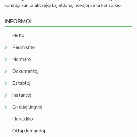
konatiĝi kun la aktivaĵoj kaj eldonaj novaĵoj de la konsorcio.
INFORMOJ
HeKo
Raŭmismo
Normaro
Dokumentoj
Establoj
Instancoj
En aliaj lingvoj
Heraldiko
Oftaj demandoj