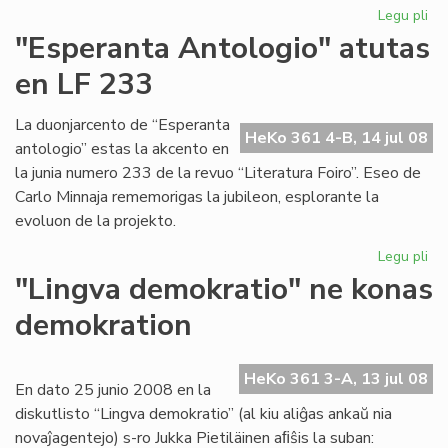
Legu pli
pri
Ak
"Esperanta Antologio" atutas
pro
en LF 233
vo
tri
La duonjarcento de “Esperanta
HeKo 361 4-B, 14 jul 08
antologio” estas la akcento en
la junia numero 233 de la revuo “Literatura Foiro”. Eseo de
Carlo Minnaja rememorigas la jubileon, esplorante la
evoluon de la projekto.
Legu pli
pri
"E
"Lingva demokratio" ne konas
An
demokration
at
en
LF
HeKo 361 3-A, 13 jul 08
23
En dato 25 junio 2008 en la
diskutlisto “Lingva demokratio” (al kiu aliĝas ankaŭ nia
novaĵagentejo) s-ro Jukka Pietiläinen aﬁŝis la suban: