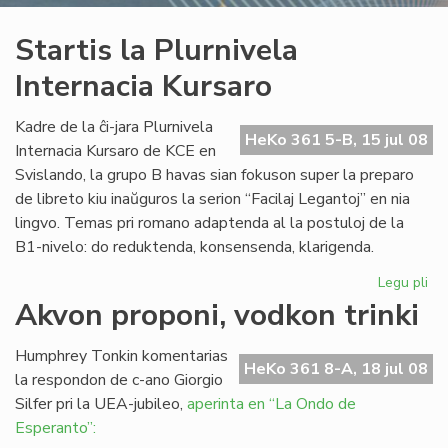
Startis la Plurnivela
Internacia Kursaro
Kadre de la ĉi-jara Plurnivela
HeKo 361 5-B, 15 jul 08
Internacia Kursaro de KCE en
Svislando, la grupo B havas sian fokuson super la preparo
de libreto kiu inaŭguros la serion “Facilaj Legantoj” en nia
lingvo. Temas pri romano adaptenda al la postuloj de la
B1-nivelo: do reduktenda, konsensenda, klarigenda.
Legu pli
pri
Sta
Akvon proponi, vodkon trinki
la
Plu
Humphrey Tonkin komentarias
Int
HeKo 361 8-A, 18 jul 08
la respondon de c-ano Giorgio
Ku
Silfer pri la UEA-jubileo,
aperinta en “La Ondo de
Esperanto”: