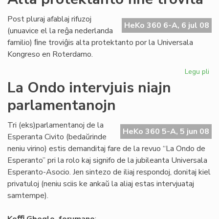
Ho
Di
Post pluraj afablaj rifuzoj
da
HeKo 360 6-A, 6 jul 08
(unuavice el la reĝa nederlanda
la
familio) ﬁne troviĝis alta protektanto por la Universala
Ko
Kongreso en Roterdamo.
Legu pli
pri
Al
La Ondo intervjuis niajn
pr
parlamentanojn
fin
tro
Tri (eks)parlamentanoj de la
HeKo 360 5-A, 5 jun 08
Esperanta Civito (bedaŭrinde
neniu virino) estis demanditaj fare de la revuo “La Ondo de
Esperanto” pri la rolo kaj signifo de la jubileanta Universala
Esperanto-Asocio. Jen sintezo de iliaj respondoj, donitaj kiel
privatuloj (neniu sciis ke ankaŭ la aliaj estas intervjuataj
samtempe).