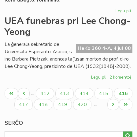
Koﬃ Gbeglo, forumano
:
Legu pli
pri
La
UEA funebras pri Lee Chong-
On
Yeong
int
nia
pa
La ĝenerala sekretario de
HeKo 360 4-A, 4 jul 08
Universala Esperanto-Asocio, s-
ino Barbara Pietrzak, anoncas la ĵusan morton de prof. d-ro
Lee Chong-Yeong, prezidinto de UEA (1932[1948]-2008).
Legu pli
pri
2 komentoj
UEA
Pagination
funebras
Unua
Antaŭa
Paĝo
Paĝo
Paĝo
Paĝo
Aktual
412
413
414
415
416
…
pri
paĝo
paĝo
paĝo
Lee
Paĝo
Paĝo
Paĝo
Paĝo
Next
Last
417
418
419
420
…
Chong-
page
page
Yeong
SERĈO