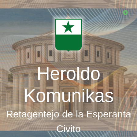
Skip
to
main
content
Heroldo
Komunikas
Retagentejo de la Esperanta
Civito