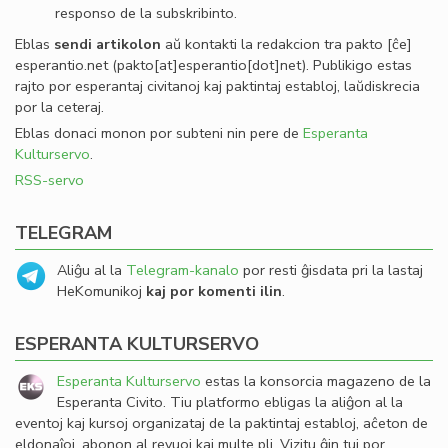
responso de la subskribinto.
Eblas
sendi
artikolon
aŭ kontakti la redakcion tra
pakto
[ĉe]
esperantio
.
net
(pakto[at]esperantio[dot]net)
. Publikigo estas
rajto por esperantaj civitanoj kaj paktintaj establoj, laŭdiskrecia
por la ceteraj.
Eblas donaci monon por subteni nin pere de
Esperanta
Kulturservo
.
RSS-servo
TELEGRAM
Aliĝu al la
Telegram-kanalo
por resti ĝisdata pri la lastaj
HeKomunikoj
kaj por komenti ilin
.
ESPERANTA KULTURSERVO
Esperanta Kulturservo
estas la konsorcia magazeno de la
Esperanta Civito. Tiu platformo ebligas la aliĝon al la
eventoj kaj kursoj organizataj de la paktintaj establoj, aĉeton de
eldonaĵoj, abonon al revuoj kaj multe pli. Vizitu ĝin tuj por