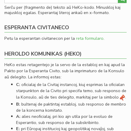
Serĉu per (fragmento de) teksto aŭ HeKo-kodo. Minuskloj kaj
majuskloj egalas. Esperantaj literoj ankaŭ en x-formato.
ESPERANTA CIVITANECO
Petu la esperantan civitanecon per la
reta formularo
.
HEROLDO KOMUNIKAS (HEKO)
HeKo estas retagentejo je la servo de la establoj en kaj apud la
Pakto por la Esperanta Civito, sub la imprimaturo de la Konsulo
aŭ delegito. La informoj estas:
C:
oﬁcialaj de la Civitaj instancoj, kiuj esprimas la oﬁcialan
starpunkton de la Civito pri specifa temo, sub responso de
la Konsulo, aŭ de ties delegito, markitaj per la simbolo
.
B:
bultenaj de paktintaj establoj, sub responso de membro
de la koncerna komitato.
A:
alies neoﬁcialaj, pri kio ajn utila por la evoluo de
Esperantio, sub responso de la subskribinto.
E:
pri Eŭropaj institucioj kaj geopolitikaj novaĵoj, sub