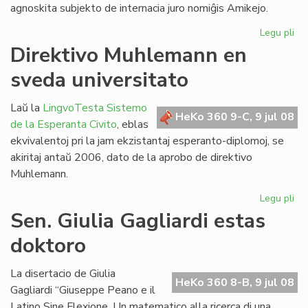
agnoskita subjekto de internacia juro nomiĝis Amikejo.
Legu pli
pri
Ho
Direktivo Muhlemann en
pri
sveda universitato
Am
Laŭ la
LingvoTesta Sistemo
HeKo 360 9-C, 9 jul 08
de la Esperanta Civito
, eblas
ekvivalentoj pri la jam ekzistantaj esperanto-diplomoj, se
akiritaj antaŭ 2006, dato de la aprobo de direktivo
Muhlemann.
Legu pli
pri
Dir
Sen. Giulia Gagliardi estas
Mu
doktoro
en
sv
uni
La disertacio de Giulia
HeKo 360 8-B, 9 jul 08
Gagliardi “Giuseppe Peano e il
Latino Sine Flexione. Un matematico alla ricerca di una