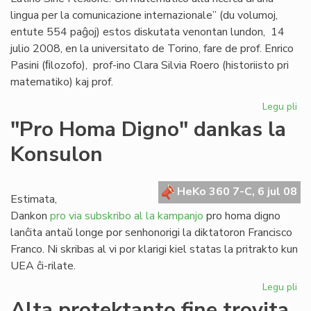
lingua per la comunicazione internazionale” (du volumoj,
entute 554 paĝoj) estos diskutata venontan lundon, 14
julio 2008, en la universitato de Torino, fare de prof. Enrico
Pasini (ﬁlozofo), prof-ino Clara Silvia Roero (historiisto pri
matematiko) kaj prof.
Legu pli
pri
Se
"Pro Homa Digno" dankas la
Giu
Konsulon
Gag
es
do
HeKo 360 7-C, 6 jul 08
Estimata,
Dankon
pro via subskribo al la kampanjo
pro homa digno
lanĉita antaŭ longe por senhonorigi la diktatoron Francisco
Franco. Ni skribas al vi por klarigi kiel statas la pritrakto kun
UEA ĉi-rilate.
Legu pli
pri
"P
Alta protektanto fine trovita