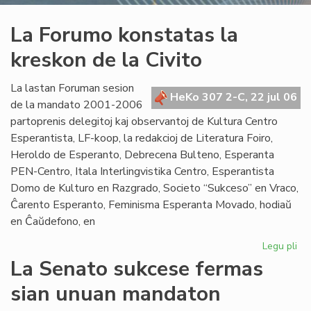
La Forumo konstatas la
kreskon de la Civito
La lastan Foruman sesion
HeKo 307 2-C, 22 jul 06
de la mandato 2001-2006
partoprenis delegitoj kaj observantoj de Kultura Centro
Esperantista, LF-koop, la redakcioj de Literatura Foiro,
Heroldo de Esperanto, Debrecena Bulteno, Esperanta
PEN-Centro, Itala Interlingvistika Centro, Esperantista
Domo de Kulturo en Razgrado, Societo “Sukceso” en Vraco,
Ĉarento Esperanto, Feminisma Esperanta Movado, hodiaŭ
en Ĉaŭdefono, en
Legu pli
pri
La
La Senato sukcese fermas
Fo
sian unuan mandaton
ko
la