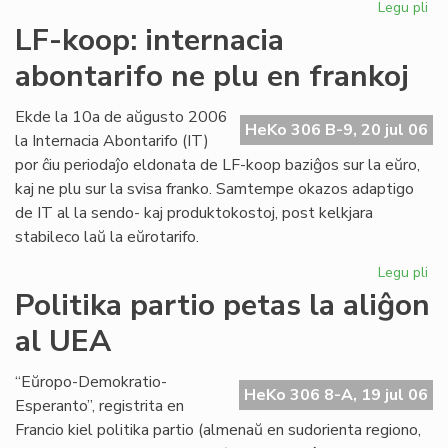
Legu pli
pri
Int
LF-koop: internacia
abo
abontarifo ne plu en frankoj
ne
plu
en
Ekde la 10a de aŭgusto 2006
HeKo 306 B-9, 20 jul 06
fra
la Internacia Abontarifo (IT)
por ĉiu periodaĵo eldonata de LF-koop baziĝos sur la eŭro,
kaj ne plu sur la svisa franko. Samtempe okazos adaptigo
de IT al la sendo- kaj produktokostoj, post kelkjara
stabileco laŭ la eŭrotarifo.
Legu pli
pri
LF-
Politika partio petas la aliĝon
ko
al UEA
int
abo
ne
“Eŭropo-Demokratio-
HeKo 306 8-A, 19 jul 06
plu
Esperanto”, registrita en
en
Francio kiel politika partio (almenaŭ en sudorienta regiono,
fra