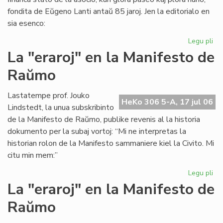
fondita de Eŭgeno Lanti antaŭ 85 jaroj. Jen la editorialo en
sia esenco:
Legu pli
pri
Gr
La "eraroj" en la Manifesto de
fi
Raŭmo
kri
en
SA
Lastatempe prof. Jouko
HeKo 306 5-A, 17 jul 06
Lindstedt, la unua subskribinto
de la Manifesto de Raŭmo, publike revenis al la historia
dokumento per la subaj vortoj: “Mi ne interpretas la
historian rolon de la Manifesto sammaniere kiel la Civito. Mi
citu min mem:”
Legu pli
pri
La
La "eraroj" en la Manifesto de
"er
Raŭmo
en
la