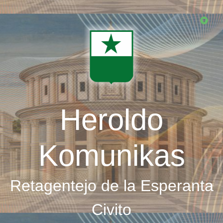
Skip
to
main
content
Heroldo
Komunikas
Retagentejo de la Esperanta
Civito