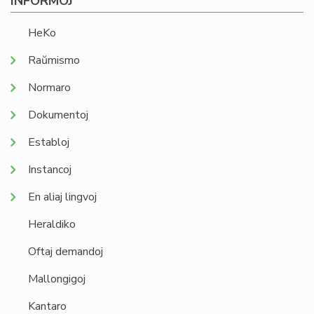
INFORMOJ
HeKo
Raŭmismo
Normaro
Dokumentoj
Establoj
Instancoj
En aliaj lingvoj
Heraldiko
Oftaj demandoj
Mallongigoj
Kantaro