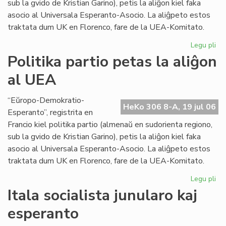
sub la gvido de Kristian Garino), petis la aliĝon kiel faka
asocio al Universala Esperanto-Asocio. La aliĝpeto estos
traktata dum UK en Florenco, fare de la UEA-Komitato.
Legu pli
pri
Pol
Politika partio petas la aliĝon
par
al UEA
pe
la
ali
“Eŭropo-Demokratio-
HeKo 306 8-A, 19 jul 06
al
Esperanto”, registrita en
UE
Francio kiel politika partio (almenaŭ en sudorienta regiono,
sub la gvido de Kristian Garino), petis la aliĝon kiel faka
asocio al Universala Esperanto-Asocio. La aliĝpeto estos
traktata dum UK en Florenco, fare de la UEA-Komitato.
Legu pli
pri
Pol
Itala socialista junularo kaj
par
esperanto
pe
la