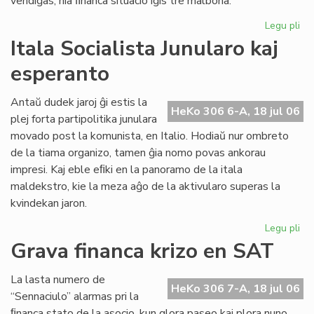
vendiĝas, nia ﬁnanca situacio iĝis tre malbona.
Legu pli
pri
Gr
Itala Socialista Junularo kaj
fi
esperanto
kri
en
Se
Antaŭ dudek jaroj ĝi estis la
HeKo 306 6-A, 18 jul 06
As
plej forta partipolitika junulara
Tu
movado post la komunista, en Italio. Hodiaŭ nur ombreto
de la tiama organizo, tamen ĝia nomo povas ankorau
impresi. Kaj eble eﬁki en la panoramo de la itala
maldekstro, kie la meza aĝo de la aktivularo superas la
kvindekan jaron.
Legu pli
pri
Ita
Grava financa krizo en SAT
Soc
Jun
La lasta numero de
kaj
HeKo 306 7-A, 18 jul 06
“Sennaciulo” alarmas pri la
es
ﬁnanca stato de la asocio, kun glora paseo kaj plora nuno,