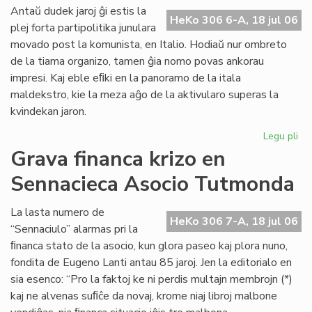
ali
Antaŭ dudek jaroj ĝi estis la
HeKo 306 6-A, 18 jul 06
al
plej forta partipolitika junulara
UE
movado post la komunista, en Italio. Hodiaŭ nur ombreto
de la tiama organizo, tamen ĝia nomo povas ankorau
impresi. Kaj eble eﬁki en la panoramo de la itala
maldekstro, kie la meza aĝo de la aktivularo superas la
kvindekan jaron.
Legu pli
pri
Ita
Grava financa krizo en
soc
Sennacieca Asocio Tutmonda
jun
kaj
es
La lasta numero de
HeKo 306 7-A, 18 jul 06
“Sennaciulo” alarmas pri la
ﬁnanca stato de la asocio, kun glora paseo kaj plora nuno,
fondita de Eugeno Lanti antau 85 jaroj. Jen la editorialo en
sia esenco: “Pro la faktoj ke ni perdis multajn membrojn (*)
kaj ne alvenas suﬁĉe da novaj, krome niaj libroj malbone