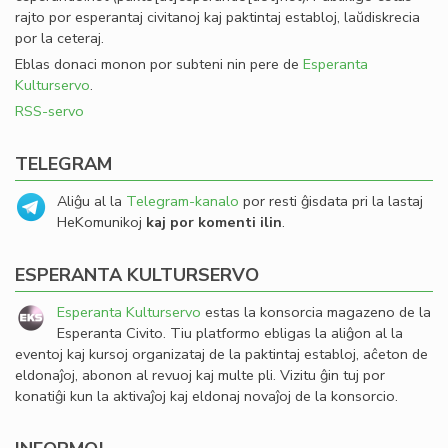
rajto por esperantaj civitanoj kaj paktintaj establoj, laŭdiskrecia
por la ceteraj.
Eblas donaci monon por subteni nin pere de
Esperanta
Kulturservo
.
RSS-servo
TELEGRAM
Aliĝu al la
Telegram-kanalo
por resti ĝisdata pri la lastaj
HeKomunikoj
kaj por komenti ilin
.
ESPERANTA KULTURSERVO
Esperanta Kulturservo
estas la konsorcia magazeno de la
Esperanta Civito. Tiu platformo ebligas la aliĝon al la
eventoj kaj kursoj organizataj de la paktintaj establoj, aĉeton de
eldonaĵoj, abonon al revuoj kaj multe pli. Vizitu ĝin tuj por
konatiĝi kun la aktivaĵoj kaj eldonaj novaĵoj de la konsorcio.