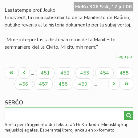
Ma
HeKo 306 5-A, 17 jul 06
de
Lastatempe prof. Jouko
Ra
Lindstedt, la unua subskribinto de la Manifesto de Raŭmo,
publike revenis al la historia dokumento per la subaj vortoj:
“Mi ne interpretas la historian rolon de la Manifesto
sammaniere kiel la Civito. Mi citu min mem:”
Legu pli
pri
La
Pagination
"er
Unua
Antaŭa
Paĝo
Paĝo
Paĝo
Paĝo
Aktual
451
452
453
454
455
…
en
paĝo
paĝo
paĝo
la
Paĝo
Paĝo
Paĝo
Paĝo
Next
Last
456
457
458
459
…
Ma
page
page
de
SERĈO
Ra
Serĉu per (fragmento de) teksto aŭ HeKo-kodo. Minuskloj kaj
majuskloj egalas. Esperantaj literoj ankaŭ en x-formato.