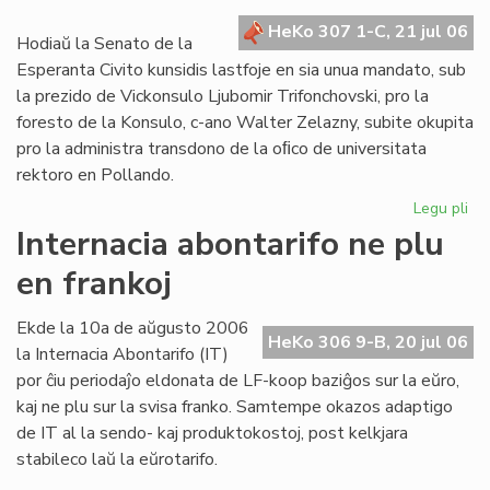
kr
HeKo 307 1-C, 21 jul 06
de
Hodiaŭ la Senato de la
la
Esperanta Civito kunsidis lastfoje en sia unua mandato, sub
Civ
la prezido de Vickonsulo Ljubomir Trifonchovski, pro la
foresto de la Konsulo, c-ano Walter Zelazny, subite okupita
pro la administra transdono de la oﬁco de universitata
rektoro en Pollando.
Legu pli
pri
La
Internacia abontarifo ne plu
Se
en frankoj
su
fe
sia
Ekde la 10a de aŭgusto 2006
HeKo 306 9-B, 20 jul 06
un
la Internacia Abontarifo (IT)
ma
por ĉiu periodaĵo eldonata de LF-koop baziĝos sur la eŭro,
kaj ne plu sur la svisa franko. Samtempe okazos adaptigo
de IT al la sendo- kaj produktokostoj, post kelkjara
stabileco laŭ la eŭrotarifo.