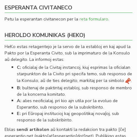
ESPERANTA CIVITANECO
Petu la esperantan civitanecon per la
reta formularo
.
HEROLDO KOMUNIKAS (HEKO)
HeKo estas retagentejo je la servo de la establoj en kaj apud la
Pakto por la Esperanta Civito, sub la imprimaturo de la Konsulo
aŭ delegito. La informoj estas:
C:
oﬁcialaj de la Civitaj instancoj, kiuj esprimas la oﬁcialan
starpunkton de la Civito pri specifa temo, sub responso de
la Konsulo, aŭ de ties delegito, markitaj per la simbolo
.
B:
bultenaj de paktintaj establoj, sub responso de membro
de la koncerna komitato.
A:
alies neoﬁcialaj, pri kio ajn utila por la evoluo de
Esperantio, sub responso de la subskribinto.
E:
pri Eŭropaj institucioj kaj geopolitikaj novaĵoj, sub
responso de la subskribinto.
Eblas
sendi
artikolon
aŭ kontakti la redakcion tra
pakto
[ĉe]
esperantio
.
net
(pakto[at]esperantio[dot]net)
. Publikigo estas