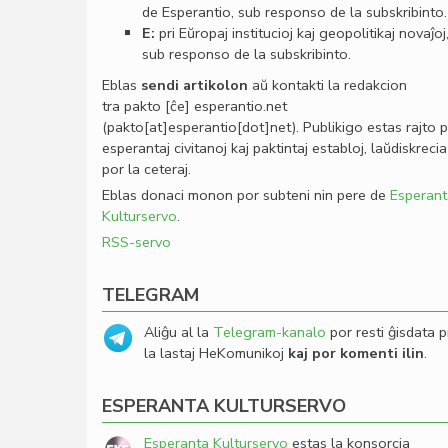
de Esperantio, sub responso de la subskribinto.
E:
pri Eŭropaj institucioj kaj geopolitikaj novaĵoj
sub responso de la subskribinto.
Eblas
sendi
artikolon
aŭ kontakti la redakcion
tra
pakto
[ĉe]
esperantio
.
net
(pakto[at]esperantio[dot]net)
. Publikigo estas rajto 
esperantaj civitanoj kaj paktintaj establoj, laŭdiskrecia
por la ceteraj.
Eblas donaci monon por subteni nin pere de
Esperant
Kulturservo
.
RSS-servo
TELEGRAM
Aliĝu al la
Telegram-kanalo
por resti ĝisdata p
la lastaj HeKomunikoj
kaj por komenti ilin
.
ESPERANTA KULTURSERVO
Esperanta Kulturservo
estas la konsorcia