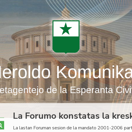
eroldo Komunik
etagentejo de la Esperanta Civi
La Forumo konstatas la kresk
La lastan Foruman sesion de la mandato 2001-2006 part