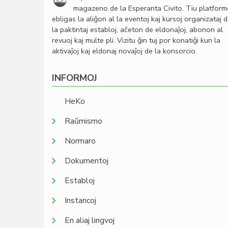
magazeno de la Esperanta Civito. Tiu platfor
ebligas la aliĝon al la eventoj kaj kursoj organizataj 
la paktintaj establoj, aĉeton de eldonaĵoj, abonon al
revuoj kaj multe pli. Vizitu ĝin tuj por konatiĝi kun la
aktivaĵoj kaj eldonaj novaĵoj de la konsorcio.
INFORMOJ
HeKo
Raŭmismo
Normaro
Dokumentoj
Establoj
Instancoj
En aliaj lingvoj