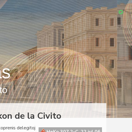
as
to
on de la Civito
oprenis delegitoj
HeKo 307 2-C, 22 jul 06