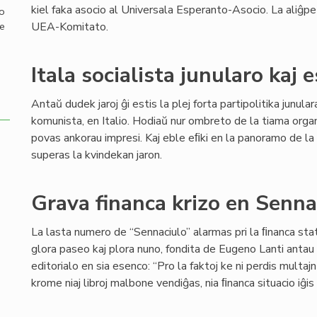
kiel faka asocio al Universala Esperanto-Asocio. La aliĝp
mo
UEA-Komitato.
de
Itala socialista junularo kaj 
Antaŭ dudek jaroj ĝi estis la plej forta partipolitika junul
komunista, en Italio. Hodiaŭ nur ombreto de la tiama org
povas ankorau impresi. Kaj eble eﬁki en la panoramo de la 
superas la kvindekan jaron.
Grava financa krizo en Senn
La lasta numero de “Sennaciulo” alarmas pri la ﬁnanca stat
glora paseo kaj plora nuno, fondita de Eugeno Lanti antau 8
editorialo en sia esenco: “Pro la faktoj ke ni perdis multaj
krome niaj libroj malbone vendiĝas, nia ﬁnanca situacio iĝi