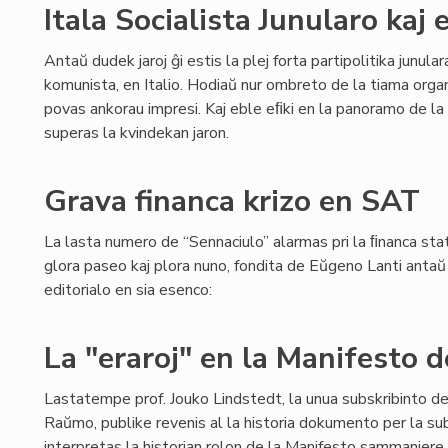
Itala Socialista Junularo kaj
Antaŭ dudek jaroj ĝi estis la plej forta partipolitika junul
komunista, en Italio. Hodiaŭ nur ombreto de la tiama org
povas ankorau impresi. Kaj eble eﬁki en la panoramo de la 
superas la kvindekan jaron.
Grava financa krizo en SAT
La lasta numero de “Sennaciulo” alarmas pri la ﬁnanca stat
glora paseo kaj plora nuno, fondita de Eŭgeno Lanti antaŭ 8
editorialo en sia esenco:
La "eraroj" en la Manifesto
Lastatempe prof. Jouko Lindstedt, la unua subskribinto d
Raŭmo, publike revenis al la historia dokumento per la sub
interpretas la historian rolon de la Manifesto sammaniere k