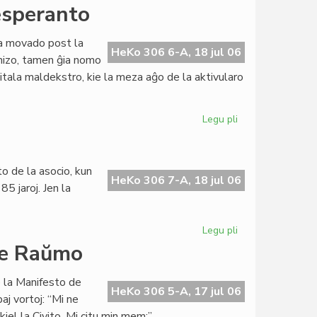
Grava
 esperanto
financa
krizo
ara movado post la
en
HeKo 306 6-A, 18 jul 06
anizo, tamen ĝia nomo
Sennacieca
itala maldekstro, kie la meza aĝo de la aktivularo
Asocio
Tutmonda
Legu pli
pri
Itala
Socialista
Junularo
o de la asocio, kun
kaj
HeKo 306 7-A, 18 jul 06
5 jaroj. Jen la
esperanto
Legu pli
pri
Grava
 de Raŭmo
financa
krizo
e la Manifesto de
en
HeKo 306 5-A, 17 jul 06
aj vortoj: “Mi ne
SAT
iel la Civito. Mi citu min mem:”