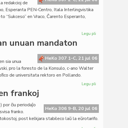
a redakcioj de
o, Esperanta PEN-Centro, Itala Interlingvistika
to “Sukceso” en Vraco, Ĉarento Esperanto,
Legu pli
pri
La
ian unuan mandaton
Forumo
konstatas
la
HeKo 307 1-C, 21 jul 06
en sia unua
kreskon
ski, pro la foresto de la Konsulo, c-ano Walter
de
oﬁco de universitata rektoro en Pollando.
la
Civito
Legu pli
pri
La
en frankoj
Senato
sukcese
 por ĉiu periodaĵo
fermas
HeKo 306 9-B, 20 jul 06
svisa franko.
sian
ostoj, post kelkjara stabileco laŭ la eŭrotarifo.
unuan
mandaton