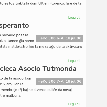
eto estos traktata dum UK en Florenco, fare de la
al
UEA
Legu pli
pri
Politika
esperanto
partio
petas
ara movado post la
la
HeKo 306 6-A, 18 jul 06
anizo, tamen ĝia nomo
aliĝon
itala maldekstro, kie la meza aĝo de la aktivularo
al
UEA
Legu pli
pri
Itala
acieca Asocio Tutmonda
socialista
junularo
o de la asocio, kun
kaj
HeKo 306 7-A, 18 jul 06
5 jaroj. Jen la
esperanto
n membrojn (*) kaj ne alvenas suﬁĉe da novaj,
s tre malbona.
Legu pli
pri