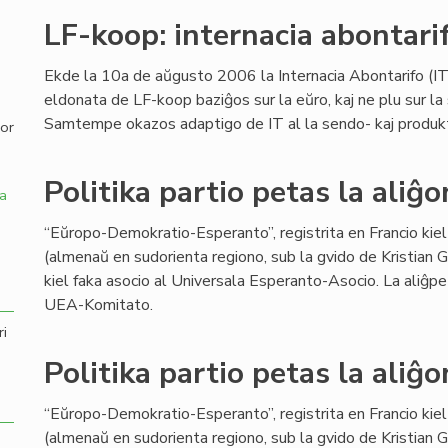
LF-koop: internacia abontari
,
Ekde la 10a de aŭgusto 2006 la Internacia Abontarifo (IT)
eldonata de LF-koop baziĝos sur la eŭro, kaj ne plu sur la 
Samtempe okazos adaptigo de IT al la sendo- kaj produktok
por
Politika partio petas la aliĝ
a
“Eŭropo-Demokratio-Esperanto”, registrita en Francio kiel 
(almenaŭ en sudorienta regiono, sub la gvido de Kristian Ga
kiel faka asocio al Universala Esperanto-Asocio. La aliĝp
UEA-Komitato.
ri
Politika partio petas la aliĝ
“Eŭropo-Demokratio-Esperanto”, registrita en Francio kiel 
(almenaŭ en sudorienta regiono, sub la gvido de Kristian Ga