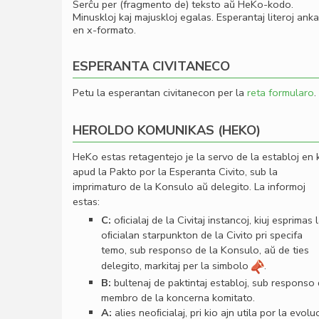
Serĉu per (fragmento de) teksto aŭ HeKo-kodo.
Minuskloj kaj majuskloj egalas. Esperantaj literoj ank
en x-formato.
ESPERANTA CIVITANECO
Petu la esperantan civitanecon per la
reta formularo
.
HEROLDO KOMUNIKAS (HEKO)
HeKo estas retagentejo je la servo de la establoj en 
apud la Pakto por la Esperanta Civito, sub la
imprimaturo de la Konsulo aŭ delegito. La informoj
estas:
C:
oﬁcialaj de la Civitaj instancoj, kiuj esprimas 
oﬁcialan starpunkton de la Civito pri specifa
temo, sub responso de la Konsulo, aŭ de ties
delegito, markitaj per la simbolo
.
B:
bultenaj de paktintaj establoj, sub responso
membro de la koncerna komitato.
A:
alies neoﬁcialaj, pri kio ajn utila por la evolu