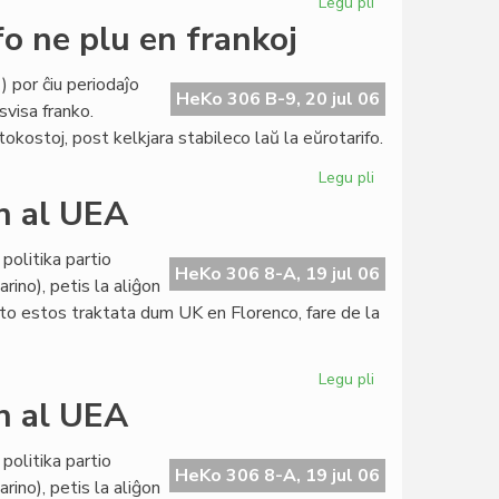
Legu pli
pri
Internacia
fo ne plu en frankoj
abontarifo
ne
 por ĉiu periodaĵo
plu
HeKo 306 B-9, 20 jul 06
svisa franko.
en
ostoj, post kelkjara stabileco laŭ la eŭrotarifo.
frankoj
Legu pli
pri
LF-
on al UEA
koop:
internacia
politika partio
abontarifo
HeKo 306 8-A, 19 jul 06
rino), petis la aliĝon
ne
eto estos traktata dum UK en Florenco, fare de la
plu
en
frankoj
Legu pli
pri
Politika
on al UEA
partio
petas
politika partio
la
HeKo 306 8-A, 19 jul 06
rino), petis la aliĝon
aliĝon