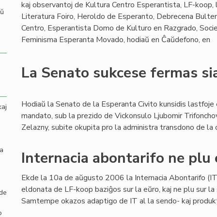
kaj observantoj de Kultura Centro Esperantista, LF-koop, l
aŭ
Literatura Foiro, Heroldo de Esperanto, Debrecena Bulten
Centro, Esperantista Domo de Kulturo en Razgrado, Socie
Feminisma Esperanta Movado, hodiaŭ en Ĉaŭdefono, en
La Senato sukcese fermas s
Hodiaŭ la Senato de la Esperanta Civito kunsidis lastfoje 
kaj
mandato, sub la prezido de Vickonsulo Ljubomir Trifonchov
Zelazny, subite okupita pro la administra transdono de la 
la
Internacia abontarifo ne plu 
Ekde la 10a de aŭgusto 2006 la Internacia Abontarifo (IT)
eldonata de LF-koop baziĝos sur la eŭro, kaj ne plu sur la 
 de
Samtempe okazos adaptigo de IT al la sendo- kaj produktok
o