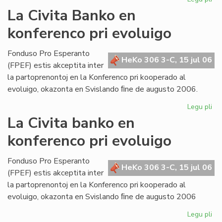
Bul
La Civita Banko en
evi
konferenco pri evoluigo
ak
pri
mi
Fonduso Pro Esperanto
HeKo 306 3-C, 15 jul 06
ma
(FPEF) estis akceptita inter
la partoprenontoj en la Konferenco pri kooperado al
evoluigo, okazonta en Svislando ﬁne de augusto 2006.
Legu pli
pri
La
La Civita banko en
Civ
konferenco pri evoluigo
Ba
en
ko
Fonduso Pro Esperanto
HeKo 306 3-C, 15 jul 06
pri
(FPEF) estis akceptita inter
ev
la partoprenontoj en la Konferenco pri kooperado al
evoluigo, okazonta en Svislando ﬁne de augusto 2006
Legu pli
pri