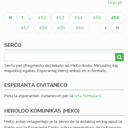
Legu pli
pri
So
Pagination
uni
Unua
Antaŭa
Paĝo
Paĝo
Paĝo
Paĝo
Aktual
452
453
454
455
456
…
pri
paĝo
paĝo
paĝo
mo
Paĝo
Paĝo
Paĝo
Paĝo
Next
Last
457
458
459
460
page
page
SERĈO
Serĉu per (fragmento de) teksto aŭ HeKo-kodo. Minuskloj kaj
majuskloj egalas. Esperantaj literoj ankaŭ en x-formato.
ESPERANTA CIVITANECO
Petu la esperantan civitanecon per la
reta formularo
.
HEROLDO KOMUNIKAS (HEKO)
HeKo estas retagentejo je la servo de la establoj en kaj apud la
Pakto por la Esperanta Civito, sub la imprimaturo de la Konsulo