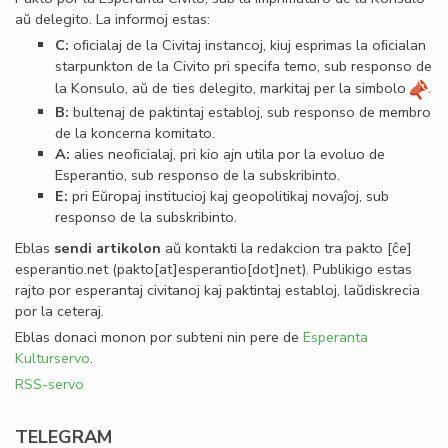
aŭ delegito. La informoj estas:
C:
oﬁcialaj de la Civitaj instancoj, kiuj esprimas la oﬁcialan
starpunkton de la Civito pri specifa temo, sub responso de
la Konsulo, aŭ de ties delegito, markitaj per la simbolo
.
B:
bultenaj de paktintaj establoj, sub responso de membro
de la koncerna komitato.
A:
alies neoﬁcialaj, pri kio ajn utila por la evoluo de
Esperantio, sub responso de la subskribinto.
E:
pri Eŭropaj institucioj kaj geopolitikaj novaĵoj, sub
responso de la subskribinto.
Eblas
sendi
artikolon
aŭ kontakti la redakcion tra
pakto
[ĉe]
esperantio
.
net
(pakto[at]esperantio[dot]net)
. Publikigo estas
rajto por esperantaj civitanoj kaj paktintaj establoj, laŭdiskrecia
por la ceteraj.
Eblas donaci monon por subteni nin pere de
Esperanta
Kulturservo
.
RSS-servo
TELEGRAM