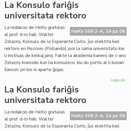
La
La Konsulo fariĝis
Civ
universitata rektoro
ba
en
ko
La redakcio de HeKo gratulas
HeKo 306 2-A, 14 jul 06
pri
al prof. d-ro hab. Walter
ev
Zelazny, Konsulo de la Esperanta Civito, ĵus elektita kiel
rektoro en Rezovio (Pollando), por la sama universitato kie
li instruas de kelkaj jaroj. Fakte la akademia kariero de c-ano
Zelazny koincidis kun lia konsuleco, kiu do portis al li bonan
ŝancon; pri kio ni aparte ĝojas.
Legu pli
pri
La
La Konsulo fariĝis
Ko
universitata rektoro
far
uni
rek
La redakcio de HeKo gratulas
HeKo 306 2-A, 14 jul 06
al prof. d-ro hab. Walter
Zelazny, Konsulo de la Esperanta Civito, ĵus elektita kiel