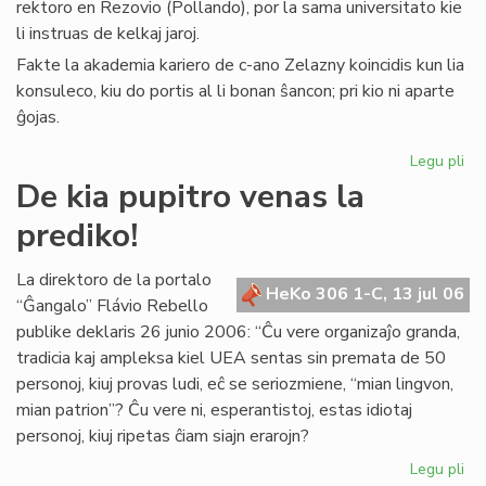
rektoro en Rezovio (Pollando), por la sama universitato kie
li instruas de kelkaj jaroj.
Fakte la akademia kariero de c-ano Zelazny koincidis kun lia
konsuleco, kiu do portis al li bonan ŝancon; pri kio ni aparte
ĝojas.
Legu pli
pri
La
De kia pupitro venas la
Ko
prediko!
far
uni
rek
La direktoro de la portalo
HeKo 306 1-C, 13 jul 06
“Ĝangalo” Flávio Rebello
publike deklaris 26 junio 2006: “Ĉu vere organizaĵo granda,
tradicia kaj ampleksa kiel UEA sentas sin premata de 50
personoj, kiuj provas ludi, eĉ se seriozmiene, “mian lingvon,
mian patrion”? Ĉu vere ni, esperantistoj, estas idiotaj
personoj, kiuj ripetas ĉiam siajn erarojn?
Legu pli
pri