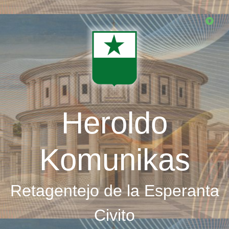
Skip
to
main
content
Heroldo
Komunikas
Retagentejo de la Esperanta
Civito