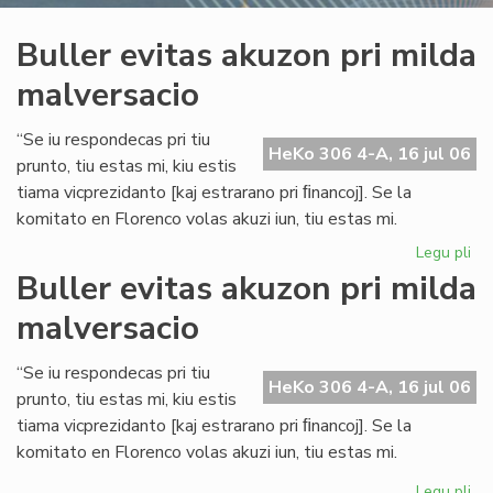
Buller evitas akuzon pri milda
malversacio
“Se iu respondecas pri tiu
HeKo 306 4-A, 16 jul 06
prunto, tiu estas mi, kiu estis
tiama vicprezidanto [kaj estrarano pri ﬁnancoj]. Se la
komitato en Florenco volas akuzi iun, tiu estas mi.
Legu pli
pri
Bul
Buller evitas akuzon pri milda
evi
malversacio
ak
pri
mi
“Se iu respondecas pri tiu
HeKo 306 4-A, 16 jul 06
ma
prunto, tiu estas mi, kiu estis
tiama vicprezidanto [kaj estrarano pri ﬁnancoj]. Se la
komitato en Florenco volas akuzi iun, tiu estas mi.
Legu pli
pri