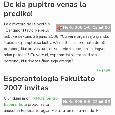
De
De kia pupitro venas la
kia
prediko!
pup
ve
la
La direktoro de la portalo
HeKo 306 1-C, 13 jul 06
pre
“Ĝangalo” Flávio Rebello
publike deklaris 26 junio 2006: “Ĉu vere organizaĵo granda,
tradicia kaj ampleksa kiel UEA sentas sin premata de 50
personoj, kiuj provas ludi, eĉ se seriozmiene, “mian lingvon,
mian patrion”? Ĉu vere ni, esperantistoj, estas idiotaj
personoj, kiuj ripetas ĉiam siajn erarojn?
Legu pli
pri
De
Esperantologia Fakultato
kia
2007 invitas
pup
ve
la
Ĉiun duan jaron
Kultura Centro
HeKo 305 8-B, 12 jul 06
pre
Esperantista
proponas la
unusolan Esperantologian Fakultaton en la mondo. En