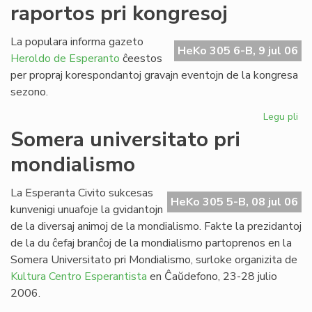
raportos pri kongresoj
de
SU
20
La populara informa gazeto
HeKo 305 6-B, 9 jul 06
Heroldo de Esperanto
ĉeestos
per propraj korespondantoj gravajn eventojn de la kongresa
sezono.
Legu pli
pri
He
Somera universitato pri
de
mondialismo
Es
ra
pri
La Esperanta Civito sukcesas
HeKo 305 5-B, 08 jul 06
ko
kunvenigi unuafoje la gvidantojn
de la diversaj animoj de la mondialismo. Fakte la prezidantoj
de la du ĉefaj branĉoj de la mondialismo partoprenos en la
Somera Universitato pri Mondialismo, surloke organizita de
Kultura Centro Esperantista
en Ĉaŭdefono, 23-28 julio
2006.