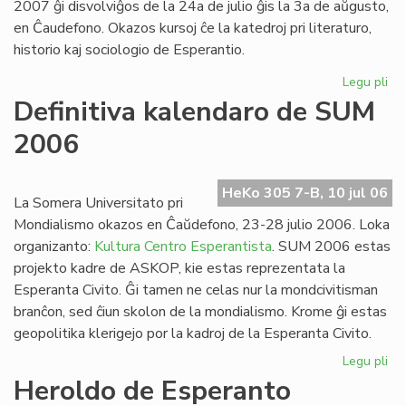
2007 ĝi disvolviĝos de la 24a de julio ĝis la 3a de aŭgusto,
en Ĉaudefono. Okazos kursoj ĉe la katedroj pri literaturo,
historio kaj sociologio de Esperantio.
Legu pli
pri
Es
Definitiva kalendaro de SUM
Fak
2006
20
inv
HeKo 305 7-B, 10 jul 06
La Somera Universitato pri
Mondialismo okazos en Ĉaŭdefono, 23-28 julio 2006. Loka
organizanto:
Kultura Centro Esperantista
. SUM 2006 estas
projekto kadre de ASKOP, kie estas reprezentata la
Esperanta Civito. Ĝi tamen ne celas nur la mondcivitisman
branĉon, sed ĉiun skolon de la mondialismo. Krome ĝi estas
geopolitika klerigejo por la kadroj de la Esperanta Civito.
Legu pli
pri
Def
Heroldo de Esperanto
ka