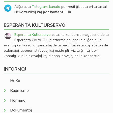
Aliĝu al la
Telegram-kanalo
por resti ĝisdata pri la lastaj
HeKomunikoj
kaj por komenti ilin
.
ESPERANTA KULTURSERVO
Esperanta Kulturservo
estas la konsorcia magazeno de la
Esperanta Civito. Tiu platformo ebligas la aliĝon al la
eventoj kaj kursoj organizataj de la paktintaj establoj, aĉeton de
eldonaĵoj, abonon al revuoj kaj multe pli. Vizitu ĝin tuj por
konatiĝi kun la aktivaĵoj kaj eldonaj novaĵoj de la konsorcio.
INFORMOJ
HeKo
Raŭmismo
Normaro
Dokumentoj