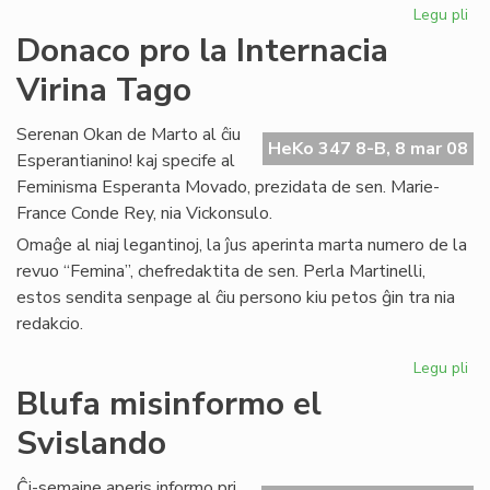
Legu pli
pri
Inf
Donaco pro la Internacia
el
Virina Tago
PE
Int
Serenan Okan de Marto al ĉiu
HeKo 347 8-B, 8 mar 08
Esperantianino! kaj specife al
Feminisma Esperanta Movado, prezidata de sen. Marie-
France Conde Rey, nia Vickonsulo.
Omaĝe al niaj legantinoj, la ĵus aperinta marta numero de la
revuo “Femina”, chefredaktita de sen. Perla Martinelli,
estos sendita senpage al ĉiu persono kiu petos ĝin tra nia
redakcio.
Legu pli
pri
Do
Blufa misinformo el
pr
Svislando
la
Int
Vir
Ĉi-semajne aperis informo pri