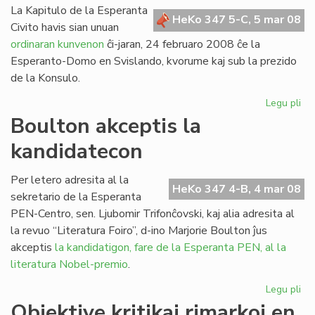
La Kapitulo de la Esperanta
HeKo 347 5-C, 5 mar 08
Civito havis sian unuan
ordinaran kunvenon
ĉi-jaran, 24 februaro 2008 ĉe la
Esperanto-Domo en Svislando, kvorume kaj sub la prezido
de la Konsulo.
Legu pli
pri
Un
Boulton akceptis la
ku
kandidatecon
de
la
Kap
Per letero adresita al la
HeKo 347 4-B, 4 mar 08
en
sekretario de la Esperanta
20
PEN-Centro, sen. Ljubomir Trifonĉovski, kaj alia adresita al
la revuo “Literatura Foiro”, d-ino Marjorie Boulton ĵus
akceptis
la kandidatigon, fare de la Esperanta PEN, al la
literatura Nobel-premio
.
Legu pli
pri
Bo
Objektive kritikaj rimarkoj en