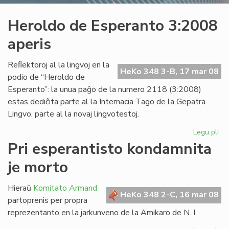
Heroldo de Esperanto 3:2008
aperis
Reﬂektoroj al la lingvoj en la
HeKo 348 3-B, 17 mar 08
podio de “Heroldo de
Esperanto”: la unua paĝo de la numero 2118 (3:2008)
estas dediĉita parte al la Internacia Tago de la Gepatra
Lingvo, parte al la novaj lingvotestoj.
Legu pli
pri
He
Pri esperantisto kondamnita
de
je morto
Es
3:
ape
Hieraŭ
Komitato Armand
HeKo 348 2-C, 16 mar 08
partoprenis per propra
reprezentanto en la jarkunveno de la Amikaro de N. I.