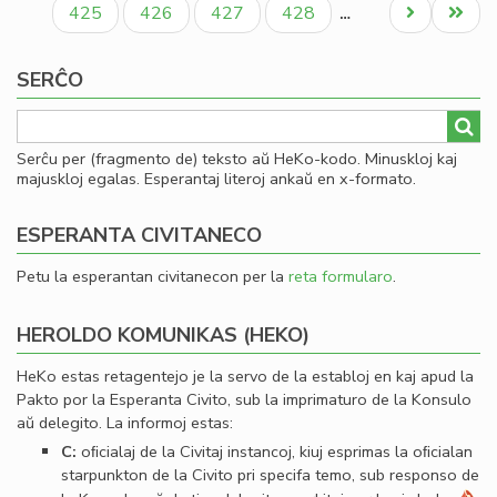
Paĝo
Paĝo
Paĝo
Paĝo
Next
Last
425
426
427
428
…
page
page
SERĈO
Serĉu per (fragmento de) teksto aŭ HeKo-kodo. Minuskloj kaj
majuskloj egalas. Esperantaj literoj ankaŭ en x-formato.
ESPERANTA CIVITANECO
Petu la esperantan civitanecon per la
reta formularo
.
HEROLDO KOMUNIKAS (HEKO)
HeKo estas retagentejo je la servo de la establoj en kaj apud la
Pakto por la Esperanta Civito, sub la imprimaturo de la Konsulo
aŭ delegito. La informoj estas:
C:
oﬁcialaj de la Civitaj instancoj, kiuj esprimas la oﬁcialan
starpunkton de la Civito pri specifa temo, sub responso de