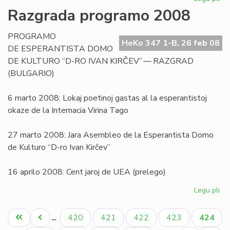
Pri
Razgrada programo 2008
la
sig
PROGRAMO
de
HeKo 347 1-B, 26 feb 08
DE ESPERANTISTA DOMO
la
DE KULTURO “D-RO IVAN KIRĈEV” — RAZGRAD
vor
(BULGARIO)
"bl
6 marto 2008: Lokaj poetinoj gastas al la esperantistoj
okaze de la Internacia Virina Tago
27 marto 2008: Jara Asembleo de la Esperantista Domo
de Kulturo “D-ro Ivan Kirĉev”
16 aprilo 2008: Cent jaroj de UEA (prelego)
Legu pli
pri
Ra
Pagination
pr
Unua
Antaŭa
Paĝo
Paĝo
Paĝo
Paĝo
Aktual
420
421
422
423
424
…
20
paĝo
paĝo
paĝo