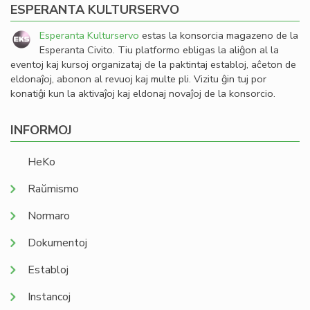
ESPERANTA KULTURSERVO
Esperanta Kulturservo
estas la konsorcia magazeno de la
Esperanta Civito. Tiu platformo ebligas la aliĝon al la
eventoj kaj kursoj organizataj de la paktintaj establoj, aĉeton de
eldonaĵoj, abonon al revuoj kaj multe pli. Vizitu ĝin tuj por
konatiĝi kun la aktivaĵoj kaj eldonaj novaĵoj de la konsorcio.
INFORMOJ
HeKo
Raŭmismo
Normaro
Dokumentoj
Establoj
Instancoj