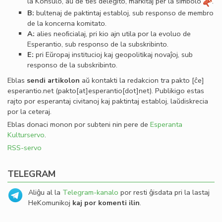
la Konsulo, aŭ de ties delegito, markitaj per la simbolo
.
B:
bultenaj de paktintaj establoj, sub responso de membro
de la koncerna komitato.
A:
alies neoﬁcialaj, pri kio ajn utila por la evoluo de
Esperantio, sub responso de la subskribinto.
E:
pri Eŭropaj institucioj kaj geopolitikaj novaĵoj, sub
responso de la subskribinto.
Eblas
sendi
artikolon
aŭ kontakti la redakcion tra
pakto
[ĉe]
esperantio
.
net
(pakto[at]esperantio[dot]net)
. Publikigo estas
rajto por esperantaj civitanoj kaj paktintaj establoj, laŭdiskrecia
por la ceteraj.
Eblas donaci monon por subteni nin pere de
Esperanta
Kulturservo
.
RSS-servo
TELEGRAM
Aliĝu al la
Telegram-kanalo
por resti ĝisdata pri la lastaj
HeKomunikoj
kaj por komenti ilin
.