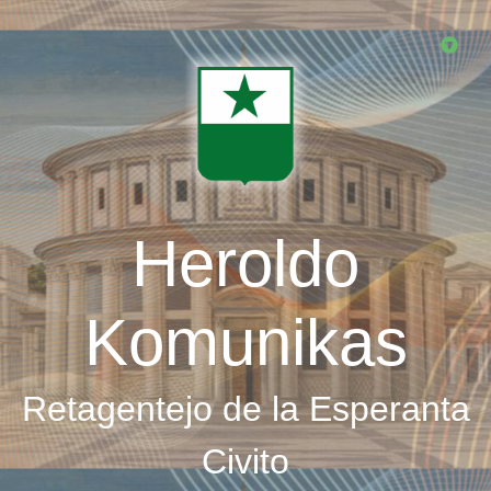
Skip
to
main
content
Heroldo
Komunikas
Retagentejo de la Esperanta
Civito