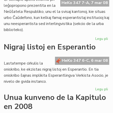
HeKo 347 7-A, 7 mar 08
Ta
leĝopropono prezentita en la
Neŭŝatela Respubliko, unu el la svisaj kantonoj, kie situas
urbo Ĉaŭdefono, kun kelkaj famaj esperantistaj institucioj kaj
unu neesperantista sed interlingvistika (sekcio de la urba
biblioteko).
Legu pli
pri
Bl
Nigraj listoj en Esperantio
mi
el
Sv
HeKo 347 6-C, 6 mar 08
Lastatempe cirkulis la
oniskribo, ke ekzistas nigraj listoj en Esperantio. En tia
oniskribo ŝajnas implikita Esperantlingva Verkista Asocio, je
nivelo de gvida instanco.
Legu pli
pri
Nig
Unua kunveno de la Kapitulo
list
en 2008
en
Es