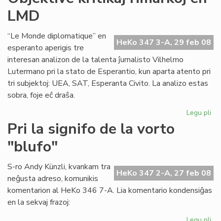
akc
LMD
la
ka
“Le Monde diplomatique” en
HeKo 347 3-A, 29 feb 08
esperanto aperigis tre
interesan analizon de la talenta ĵurnalisto Vilhelmo
Lutermano pri la stato de Esperantio, kun aparta atento pri
tri subjektoj: UEA, SAT, Esperanta Civito. La analizo estas
sobra, foje eĉ draŝa.
Legu pli
pri
Obj
Pri la signifo de la vorto
kri
"blufo"
rim
en
LM
S-ro Andy Künzli, kvankam tra
HeKo 347 2-A, 27 feb 08
neĝusta adreso, komunikis
komentarion al HeKo 346 7-A. Lia komentario kondensiĝas
en la sekvaj frazoj:
Legu pli
pri