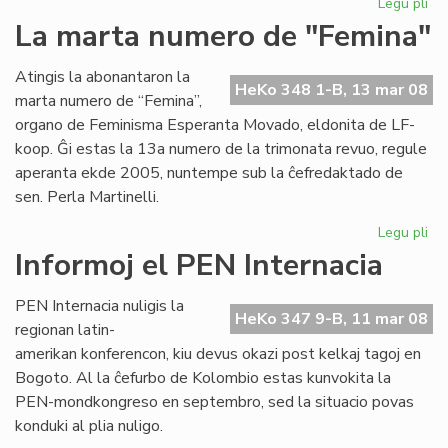
Legu pli
pri
Pri
La marta numero de "Femina"
esp
ko
Atingis la abonantaron la
je
HeKo 348 1-B, 13 mar 08
marta numero de “Femina”,
mo
organo de Feminisma Esperanta Movado, eldonita de LF-
koop. Ĝi estas la 13a numero de la trimonata revuo, regule
aperanta ekde 2005, nuntempe sub la ĉefredaktado de
sen. Perla Martinelli.
Legu pli
pri
La
Informoj el PEN Internacia
ma
nu
PEN Internacia nuligis la
de
HeKo 347 9-B, 11 mar 08
regionan latin-
"F
amerikan konferencon, kiu devus okazi post kelkaj tagoj en
Bogoto. Al la ĉefurbo de Kolombio estas kunvokita la
PEN-mondkongreso en septembro, sed la situacio povas
konduki al plia nuligo.