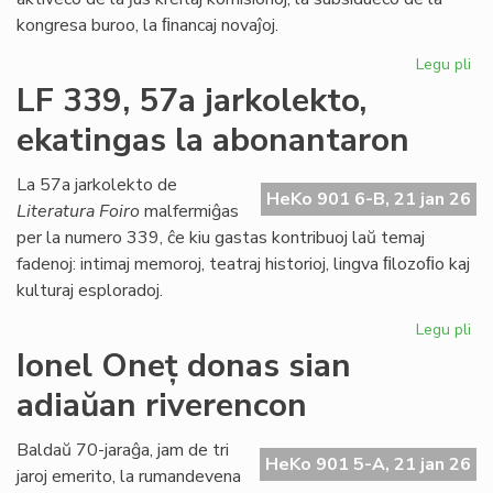
kongresa buroo, la ﬁnancaj novaĵoj.
Legu pli
pri
La
LF 339, 57a jarkolekto,
Kap
ekatingas la abonantaron
ja
pl
pa
La 57a jarkolekto de
HeKo 901 6-B, 21 jan 26
de
Literatura Foiro
malfermiĝas
la
per la numero 339, ĉe kiu gastas kontribuoj laŭ temaj
Pa
fadenoj: intimaj memoroj, teatraj historioj, lingva ﬁlozoﬁo kaj
dec
kulturaj esploradoj.
Legu pli
pri
LF
Ionel Oneț donas sian
33
adiaŭan riverencon
57
jar
ek
Baldaŭ 70-jaraĝa, jam de tri
HeKo 901 5-A, 21 jan 26
la
jaroj emerito, la rumandevena
ab