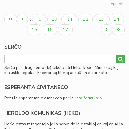
Legu pli
pri
Ku
Pagination
pri
Unua
Antaŭa
Paĝo
Paĝo
Paĝo
Paĝo
Aktuala
Paĝo
9
10
11
12
13
14
…
la
paĝo
paĝo
paĝo
Civ
Paĝo
Paĝo
Paĝo
Next
Last
15
16
17
…
kon
page
page
ĉi-
SERĈO
pr
Serĉu per (fragmento de) teksto aŭ HeKo-kodo. Minuskloj kaj
majuskloj egalas. Esperantaj literoj ankaŭ en x-formato.
ESPERANTA CIVITANECO
Petu la esperantan civitanecon per la
reta formularo
.
HEROLDO KOMUNIKAS (HEKO)
HeKo estas retagentejo je la servo de la establoj en kaj apud la