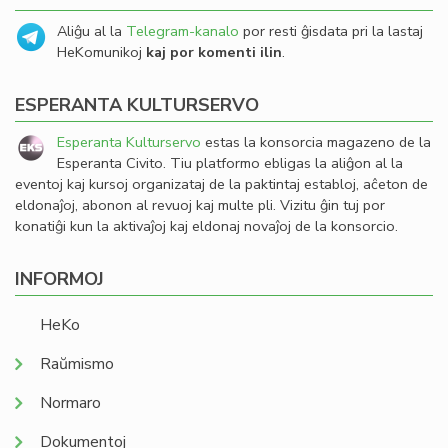
Aliĝu al la
Telegram-kanalo
por resti ĝisdata pri la lastaj
HeKomunikoj
kaj por komenti ilin
.
ESPERANTA KULTURSERVO
Esperanta Kulturservo
estas la konsorcia magazeno de la
Esperanta Civito. Tiu platformo ebligas la aliĝon al la
eventoj kaj kursoj organizataj de la paktintaj establoj, aĉeton de
eldonaĵoj, abonon al revuoj kaj multe pli. Vizitu ĝin tuj por
konatiĝi kun la aktivaĵoj kaj eldonaj novaĵoj de la konsorcio.
INFORMOJ
HeKo
Raŭmismo
Normaro
Dokumentoj