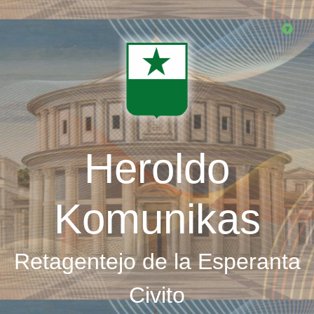
Skip
to
main
content
Heroldo
Komunikas
Retagentejo de la Esperanta
Civito