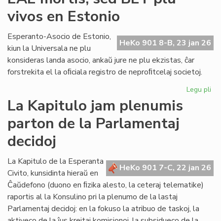
lin
vivos en Estonio
en
la
po
Esperanto-Asocio de Estonio,
HeKo 901 8-B, 23 jan 26
PE
kiun la Universala ne plu
ma
konsideras landa asocio, ankaŭ jure ne plu ekzistas, ĉar
forstrekita el la oﬁciala registro de neproﬁtcelaj societoj.
Legu pli
pri
EA
La Kapitulo jam plenumis
mor
parton de la Parlamentaj
se
BE
decidoj
plu
viv
La Kapitulo de la Esperanta
en
HeKo 901 7-C, 22 jan 26
Civito, kunsidinta hieraŭ en
Es
Ĉaŭdefono (duono en ﬁzika alesto, la ceteraj telematike)
raportis al la Konsulino pri la plenumo de la lastaj
Parlamentaj decidoj: en la fokuso la atribuo de taskoj, la
aktiveco de la ĵus kreitaj komisionoj, la subsidueco de la