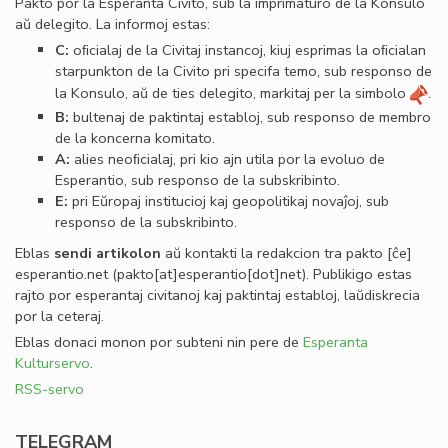
Pakto por la Esperanta Civito, sub la imprimaturo de la Konsulo
aŭ delegito. La informoj estas:
C:
oﬁcialaj de la Civitaj instancoj, kiuj esprimas la oﬁcialan
starpunkton de la Civito pri specifa temo, sub responso de
la Konsulo, aŭ de ties delegito, markitaj per la simbolo
.
B:
bultenaj de paktintaj establoj, sub responso de membro
de la koncerna komitato.
A:
alies neoﬁcialaj, pri kio ajn utila por la evoluo de
Esperantio, sub responso de la subskribinto.
E:
pri Eŭropaj institucioj kaj geopolitikaj novaĵoj, sub
responso de la subskribinto.
Eblas
sendi
artikolon
aŭ kontakti la redakcion tra
pakto
[ĉe]
esperantio
.
net
(pakto[at]esperantio[dot]net)
. Publikigo estas
rajto por esperantaj civitanoj kaj paktintaj establoj, laŭdiskrecia
por la ceteraj.
Eblas donaci monon por subteni nin pere de
Esperanta
Kulturservo
.
RSS-servo
TELEGRAM