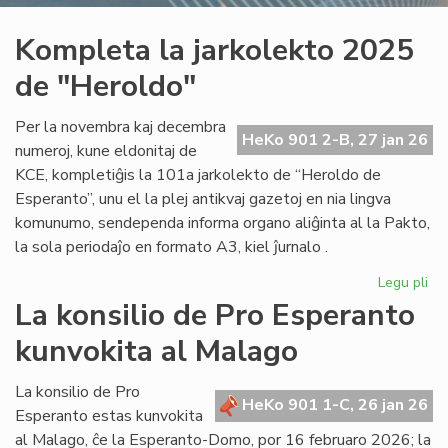
Kompleta la jarkolekto 2025
de "Heroldo"
Per la novembra kaj decembra
HeKo 901 2-B, 27 jan 26
numeroj, kune eldonitaj de
KCE, kompletiĝis la 101a jarkolekto de “Heroldo de
Esperanto”, unu el la plej antikvaj gazetoj en nia lingva
komunumo, sendependa informa organo aliĝinta al la Pakto,
la sola periodaĵo en formato A3, kiel ĵurnalo .
Legu pli
pri
Ko
La konsilio de Pro Esperanto
la
kunvokita al Malago
jar
20
de
La konsilio de Pro
HeKo 901 1-C, 26 jan 26
"H
Esperanto estas kunvokita
al Malago, ĉe la Esperanto-Domo, por 16 februaro 2026; la