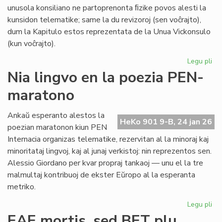
unusola konsiliano ne partoprenonta ﬁzike povos alesti la
kunsidon telematike; same la du revizoroj (sen voĉrajto),
dum la Kapitulo estos reprezentata de la Unua Vickonsulo
(kun voĉrajto).
Legu pli
pri
La
Nia lingvo en la poezia PEN-
kon
maratono
de
Pr
Es
Ankaŭ esperanto alestos la
HeKo 901 9-B, 24 jan 26
ku
poezian maratonon kiun PEN
al
Internacia organizas telematike, rezervitan al la minoraj kaj
Ma
minoritataj lingvoj, kaj al junaj verkistoj: nin reprezentos sen.
Alessio Giordano per kvar propraj tankaoj — unu el la tre
malmultaj kontribuoj de ekster Eŭropo al la esperanta
metriko.
Legu pli
pri
Ni
EAE mortis, sed BET plu