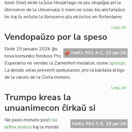
Ionel Oneț ekde la ĵusa Novjartago ne plu okupiĝas pri la
libroservo de la Universala; li mem ne scias, kiu anstataŭos
lin, kaj ĉu entute la libroservo plu ekzistos en Roterdamo.
Legu pli
pri
Ion
Vendopaŭzo por la speso
On
do
Ekde 19 januaro 2026 ĝis
sia
HeKo 901 4-C, 20 jan 26
nova komuniko fonduso Pro
ad
Esperanto ne vendas la Zamenhof-medalon, nome
spesojn
.
ri
La decido celas preventi spekulacion, pro la baldaŭa altigo
de la valoro de la Civita monero.
Legu pli
pri
Ve
Trumpo kreas la
po
unuanimecon ĉirkaŭ si
la
sp
Ne pasis monato post
nia
HeKo 901 3-E, 19 jan 26
jarﬁna analizo
kaj la mondo