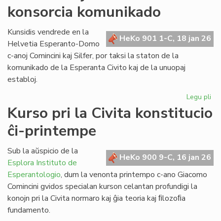
konsorcia komunikado
pri
la
ref
Kunsidis vendrede en la
HeKo 901 1-C, 18 jan 26
LT
Helvetia Esperanto-Domo
c-anoj Comincini kaj Silfer, por taksi la staton de la
komunikado de la Esperanta Civito kaj de la unuopaj
establoj.
Legu pli
pri
Kr
Kurso pri la Civita konstitucio
kaj
ĉi-printempe
kr
la
ko
Sub la aŭspicio de la
HeKo 900 9-C, 16 jan 26
ko
Esplora Instituto de
Esperantologio
, dum la venonta printempo c-ano Giacomo
Comincini gvidos specialan kurson celantan profundigi la
konojn pri la Civita normaro kaj ĝia teoria kaj ﬁlozoﬁa
fundamento.