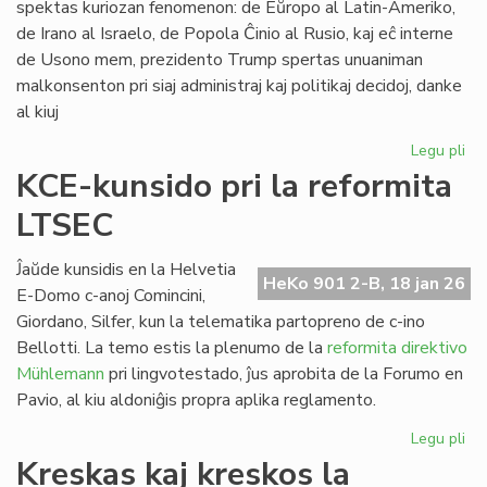
spektas kuriozan fenomenon: de Eŭropo al Latin-Ameriko,
de Irano al Israelo, de Popola Ĉinio al Rusio, kaj eĉ interne
de Usono mem, prezidento Trump spertas unuaniman
malkonsenton pri siaj administraj kaj politikaj decidoj, danke
al kiuj
Legu pli
pri
Tr
KCE-kunsido pri la reformita
kr
LTSEC
la
un
ĉir
Ĵaŭde kunsidis en la Helvetia
HeKo 901 2-B, 18 jan 26
si
E-Domo c-anoj Comincini,
Giordano, Silfer, kun la telematika partopreno de c-ino
Bellotti. La temo estis la plenumo de la
reformita direktivo
Mühlemann
pri lingvotestado, ĵus aprobita de la Forumo en
Pavio, al kiu aldoniĝis propra aplika reglamento.
Legu pli
pri
KC
Kreskas kaj kreskos la
ku