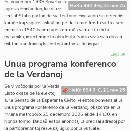
pri
En novembro 1939 Sovetunio
HeKo 894 4-E, 22 nov 25
la
agresis Finnlandon, kiu rifuzis
komentoj
cedi al Stalin parton de sia teritorio: Finnlando sin defendis
en
kuraĝe kaj sagace, ankaŭ helpe de terure frosta vintro, sed
"HeKo"
en marto 1940 kapitulacis kontraŭ kvante tro forta
malamiko; intertempe la okcidenta fronto vivis sian drolan
militon, kun francoj kaj britoj kantantaj dulingve:
Legu pli
pri
Du
Unua programa konferenco
tra
de la Verdanoj
no
en
ori
Se vi voĉdonis por la Verda
HeKo 894 3-C, 21 nov 25
Eŭ
Listo okaze de la elektoj
al la Senato de la Esperanta Civito, vi estos bonvena al la
unua programa konferenco de la Verdanoj, okazonta en la
Milana metropolo, 29 decembro 2026 ekde 14h30, en
hibrida formo. Baldaŭ estos anoncitaj la precizaj adresoj por
la partoprenontoj reale kaj ligilo por la virtuale.