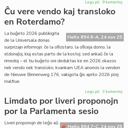
Legu pli
pri
9 komentoj
La
Ĉu vere vendo kaj transloko
Konsilio
en Roterdamo?
de
Pro
Esperanto
La buĝeto 2026 publikigita
HeKo 894 8-A, 24 nov 25
kunvokita
de la Universala donas
surprizajn informojn: ĉe la oﬁcistaro, la oﬁceja domo, la
eldonaĵoj, kiuj estas parto de la kostoj; sed ankaŭ ĉe la
rimedoj – el tiu buĝeto oni deduktas ke en 2026 okazos
nek vendo nek transloko, kvankam UEA anoncis la vendon
de Nieuwe Binnenweg 176, vakigota ĝis aprilo 2026 plej
malfrue.
Legu pli
pri
3 komentoj
Ĉu
Limdato por liveri proponojn
vere
por la Parlamenta sesio
vendo
kaj
transloko
Liveri proponojn de leĝo aŭ
HeKo 894 7-C, 24 nov 25
en