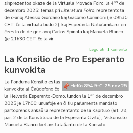
Oka
an
sinprezentos okaze de la Virtuala Movada Foiro, la 4
de
de
decembro 2025: temas pri
Literatura Foiro
, reprezentota
Marto
de c-anoj Alessio Giordano kaj Giacomo Comincini (je 09h30
CET, ĉe la virtuala budo 2), kaj Esperanta Naturamikaro, en
ĉeesto de de gec-anoj Carlos Spinola kaj Manuela Blanco
(je 21h30 CET, ĉe la vir
Legu pli
pri
1 komento
Du
La Konsilio de Pro Esperanto
establoj
kunvokita
ĉe
la
Virtuala
La Fonduma Konsilio estas
HeKo 894 9-C, 25 nov 25
Movada
kunvokita al Ĉaŭdefono ĉe
Foiro
an
la Helvetia Esperanto-Domo, lundon la 1
de decembro
de
2025 je 17h00; unuafoje en ĉi tiu parlamenta mandato
la
partoprenos ankaŭ la reprezentanto de la Kapitulo (art. 28,
6a
par. 2 de la Konstitucio de la Esperanta Civito), Vickonsulo
VK
Manuela Blanco kiel anstataŭanto de la Konsulo.