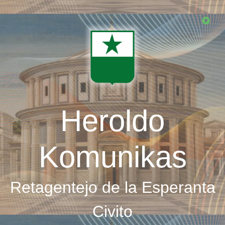
Skip
to
main
content
Heroldo
Komunikas
Retagentejo de la Esperanta
Civito