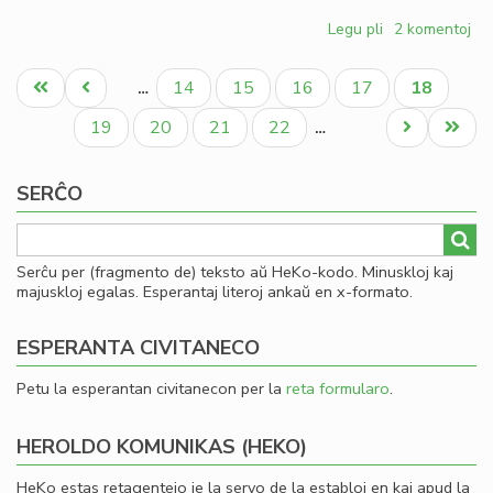
Legu pli
pri
2 komentoj
Unua
Pagination
programa
Unua
Antaŭa
Paĝo
Paĝo
Paĝo
Paĝo
Aktuala
14
15
16
17
18
…
konferenco
paĝo
paĝo
paĝo
de
Paĝo
Paĝo
Paĝo
Paĝo
Next
Last
19
20
21
22
…
la
page
page
Verdanoj
SERĈO
Serĉu per (fragmento de) teksto aŭ HeKo-kodo. Minuskloj kaj
majuskloj egalas. Esperantaj literoj ankaŭ en x-formato.
ESPERANTA CIVITANECO
Petu la esperantan civitanecon per la
reta formularo
.
HEROLDO KOMUNIKAS (HEKO)
HeKo estas retagentejo je la servo de la establoj en kaj apud la