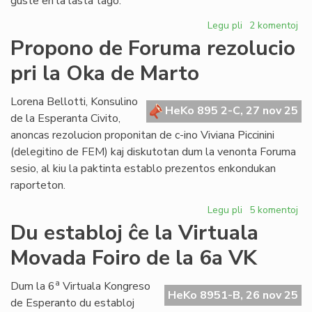
ĝuste en la lasta tago.
Legu pli
pri
2 komentoj
Liverita
Propono de Foruma rezolucio
la
pri la Oka de Marto
reformopropon
de
direktivo
Lorena Bellotti, Konsulino
HeKo 895 2-C, 27 nov 25
Mühlemann
de la Esperanta Civito,
anoncas rezolucion proponitan de c-ino Viviana Piccinini
(delegitino de FEM) kaj diskutotan dum la venonta Foruma
sesio, al kiu la paktinta establo prezentos enkondukan
raporteton.
Legu pli
pri
5 komentoj
Propono
Du establoj ĉe la Virtuala
de
Movada Foiro de la 6a VK
Foruma
rezolucio
pri
a
Dum la 6
Virtuala Kongreso
HeKo 8951-B, 26 nov 25
la
de Esperanto du establoj