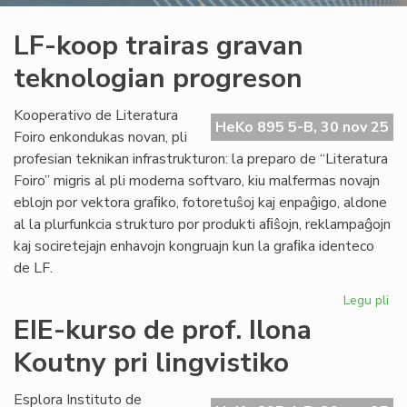
LF-koop trairas gravan
teknologian progreson
Kooperativo de Literatura
HeKo 895 5-B, 30 nov 25
Foiro enkondukas novan, pli
profesian teknikan infrastrukturon: la preparo de “Literatura
Foiro” migris al pli moderna softvaro, kiu malfermas novajn
eblojn por vektora graﬁko, fotoretuŝoj kaj enpaĝigo, aldone
al la plurfunkcia strukturo por produkti aﬁŝojn, reklampaĝojn
kaj sociretejajn enhavojn kongruajn kun la graﬁka identeco
de LF.
Legu pli
pri
LF-
EIE-kurso de prof. Ilona
ko
Koutny pri lingvistiko
tra
gr
te
Esplora Instituto de