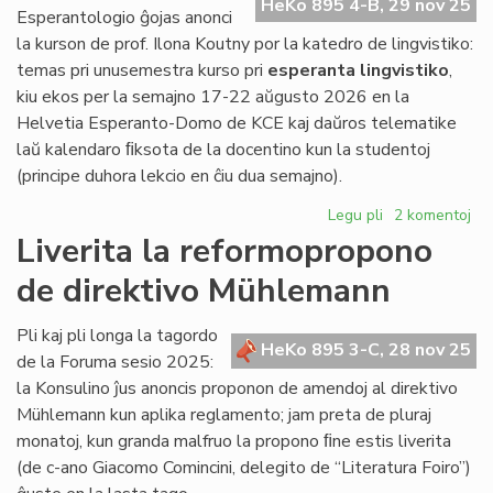
HeKo 895 4-B, 29 nov 25
pr
Esperantologio ĝojas anonci
la kurson de prof. Ilona Koutny por la katedro de lingvistiko:
temas pri unusemestra kurso pri
esperanta lingvistiko
,
kiu ekos per la semajno 17-22 aŭgusto 2026 en la
Helvetia Esperanto-Domo de KCE kaj daŭros telematike
laŭ kalendaro ﬁksota de la docentino kun la studentoj
(principe duhora lekcio en ĉiu dua semajno).
Legu pli
pri
2 komentoj
EIE-
Liverita la reformopropono
kurso
de direktivo Mühlemann
de
prof.
Ilona
Pli kaj pli longa la tagordo
HeKo 895 3-C, 28 nov 25
Koutny
de la Foruma sesio 2025:
pri
la Konsulino ĵus anoncis proponon de amendoj al direktivo
lingvistiko
Mühlemann kun aplika reglamento; jam preta de pluraj
monatoj, kun granda malfruo la propono ﬁne estis liverita
(de c-ano Giacomo Comincini, delegito de “Literatura Foiro”)