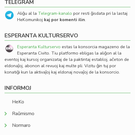
TELEGRAM
Aliĝu al la
Telegram-kanalo
por resti ĝisdata pri la lastaj
HeKomunikoj
kaj por komenti ilin
.
ESPERANTA KULTURSERVO
Esperanta Kulturservo
estas la konsorcia magazeno de la
Esperanta Civito. Tiu platformo ebligas la aliĝon al la
eventoj kaj kursoj organizataj de la paktintaj establoj, aĉeton de
eldonaĵoj, abonon al revuoj kaj multe pli. Vizitu ĝin tuj por
konatiĝi kun la aktivaĵoj kaj eldonaj novaĵoj de la konsorcio.
INFORMOJ
HeKo
Raŭmismo
Normaro