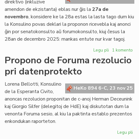
direktivo (inkluzive
Roterdamo?
amendon de ekzistanta) eblas nur ĝis la
27a de
novembro
, konsidere ke la 28a estas la lasta tago dum kiu
la Konsulino povas deklari la proponon ricevebla kaj anonci
ĝin por senatokonsulto aŭ forumokonsulto, kiuj ĉesus la
28an de decembro 2025: mankas entute nur kvar tagoj.
Legu pli
pri
1 komento
Limdato
Propono de Foruma rezolucio
por
pri datenprotekto
liveri
proponojn
por
Lorena Bellotti, Konsulino
HeKo 894 6-C, 23 nov 25
la
de la Esperanta Civito,
Parlamenta
anoncas rezolucion proponitan de c-anoj Herman Deceunink
sesio
kaj Giorgio Silfer (delegitoj de HdE) kaj diskutotan dum la
venonta Foruma sesio, al kiu la paktinta establo prezentos
enkondukan raporteton.
Legu pli
pri
Pr