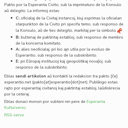
Pakto por la Esperanta Civito, sub la imprimaturo de la Konsulo
aŭ delegito. La informoj estas:
C:
oﬁcialaj de la Civitaj instancoj, kiuj esprimas la oﬁcialan
starpunkton de la Civito pri specifa temo, sub responso de
la Konsulo, aŭ de ties delegito, markitaj per la simbolo
.
B:
bultenaj de paktintaj establoj, sub responso de membro
de la koncerna komitato.
A:
alies neoﬁcialaj, pri kio ajn utila por la evoluo de
Esperantio, sub responso de la subskribinto.
E:
pri Eŭropaj institucioj kaj geopolitikaj novaĵoj, sub
responso de la subskribinto.
Eblas
sendi
artikolon
aŭ kontakti la redakcion tra
pakto
[ĉe]
esperantio
.
net
(pakto[at]esperantio[dot]net)
. Publikigo estas
rajto por esperantaj civitanoj kaj paktintaj establoj, laŭdiskrecia
por la ceteraj.
Eblas donaci monon por subteni nin pere de
Esperanta
Kulturservo
.
RSS-servo