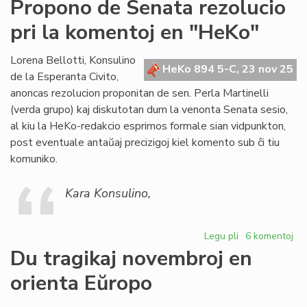
Propono de Senata rezolucio
de
pri la komentoj en "HeKo"
Fo
rez
pri
Lorena Bellotti, Konsulino
HeKo 894 5-C, 23 nov 25
da
de la Esperanta Civito,
anoncas rezolucion proponitan de sen. Perla Martinelli
(verda grupo) kaj diskutotan dum la venonta Senata sesio,
al kiu la HeKo-redakcio esprimos formale sian vidpunkton,
post eventuale antaŭaj precizigoj kiel komento sub ĉi tiu
komuniko.
Kara Konsulino,
Legu pli
pri
6 komentoj
Propono
Du tragikaj novembroj en
de
orienta Eŭropo
Senata
rezolucio