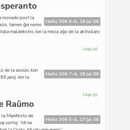
Grava
 esperanto
financa
krizo
ara movado post la
en
HeKo 306 6-A, 18 jul 06
anizo, tamen ĝia nomo
Sennacieca
itala maldekstro, kie la meza aĝo de la aktivularo
Asocio
Tutmonda
Legu pli
pri
Itala
Socialista
Junularo
o de la asocio, kun
kaj
HeKo 306 7-A, 18 jul 06
5 jaroj. Jen la
esperanto
Legu pli
pri
Grava
 de Raŭmo
financa
krizo
e la Manifesto de
en
HeKo 306 5-A, 17 jul 06
aj vortoj: “Mi ne
SAT
iel la Civito. Mi citu min mem:”