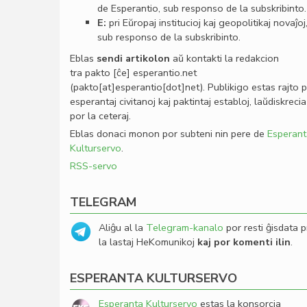
de Esperantio, sub responso de la subskribinto.
E:
pri Eŭropaj institucioj kaj geopolitikaj novaĵoj
sub responso de la subskribinto.
Eblas
sendi
artikolon
aŭ kontakti la redakcion
tra
pakto
[ĉe]
esperantio
.
net
(pakto[at]esperantio[dot]net)
. Publikigo estas rajto 
esperantaj civitanoj kaj paktintaj establoj, laŭdiskrecia
por la ceteraj.
Eblas donaci monon por subteni nin pere de
Esperant
Kulturservo
.
RSS-servo
TELEGRAM
Aliĝu al la
Telegram-kanalo
por resti ĝisdata p
la lastaj HeKomunikoj
kaj por komenti ilin
.
ESPERANTA KULTURSERVO
Esperanta Kulturservo
estas la konsorcia