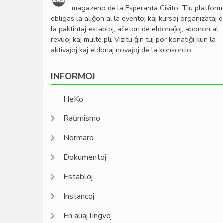
magazeno de la Esperanta Civito. Tiu platfor
ebligas la aliĝon al la eventoj kaj kursoj organizataj 
la paktintaj establoj, aĉeton de eldonaĵoj, abonon al
revuoj kaj multe pli. Vizitu ĝin tuj por konatiĝi kun la
aktivaĵoj kaj eldonaj novaĵoj de la konsorcio.
INFORMOJ
HeKo
Raŭmismo
Normaro
Dokumentoj
Establoj
Instancoj
En aliaj lingvoj