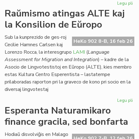
Legu pli
pri
Eki
Raŭmismo atingas ALTE kaj
su
la Konsilion de Eŭropo
la
du
EIE
Sub la kunprezido de ges-roj
HeKo 902 8-B, 16 feb 26
se
Cecilie Hamnes Carlsen kaj
pri
Lorenzo Rocca, la interesgrupo
LAMI
(
Language
lit
Assessment for Migration and Integration
) – kadre de la
Asocio de Lingvotestistoj en Eŭropo (ALTE), kies membro
estas Kultura Centro Esperentista – lastatempe
prilaboradas raporton pri la graveco de kono pri socio en la
diversaj lingvotestaj
Legu pli
pri
Ra
Esperanta Naturamikaro
at
finance gracila, sed bonfarta
AL
kaj
la
Hodiaŭ disvolviĝis en Malago
HeKo 902 7-B, 12 feb 26