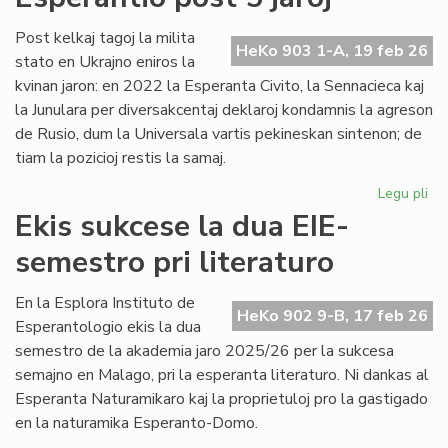
no
Un
Post kelkaj tagoj la milita
HeKo 903 1-A, 19 feb 26
De
stato en Ukrajno eniros la
kvinan jaron: en 2022 la Esperanta Civito, la Sennacieca kaj
la Junulara per diversakcentaj deklaroj kondamnis la agreson
de Rusio, dum la Universala vartis pekineskan sintenon; de
tiam la pozicioj restis la samaj.
Legu pli
pri
Mil
Ekis sukcese la dua EIE-
en
semestro pri literaturo
Ukr
sin
en
En la Esplora Instituto de
HeKo 902 9-B, 17 feb 26
Es
Esperantologio ekis la dua
po
semestro de la akademia jaro 2025/26 per la sukcesa
5
semajno en Malago, pri la esperanta literaturo. Ni dankas al
jar
Esperanta Naturamikaro kaj la proprietuloj pro la gastigado
en la naturamika Esperanto-Domo.