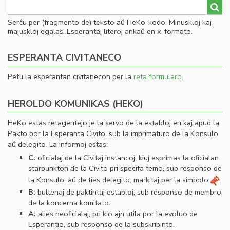
Serĉu per (fragmento de) teksto aŭ HeKo-kodo. Minuskloj kaj
majuskloj egalas. Esperantaj literoj ankaŭ en x-formato.
ESPERANTA CIVITANECO
Petu la esperantan civitanecon per la
reta formularo
.
HEROLDO KOMUNIKAS (HEKO)
HeKo estas retagentejo je la servo de la establoj en kaj apud la
Pakto por la Esperanta Civito, sub la imprimaturo de la Konsulo
aŭ delegito. La informoj estas:
C:
oﬁcialaj de la Civitaj instancoj, kiuj esprimas la oﬁcialan
starpunkton de la Civito pri specifa temo, sub responso de
la Konsulo, aŭ de ties delegito, markitaj per la simbolo
.
B:
bultenaj de paktintaj establoj, sub responso de membro
de la koncerna komitato.
A:
alies neoﬁcialaj, pri kio ajn utila por la evoluo de
Esperantio, sub responso de la subskribinto.