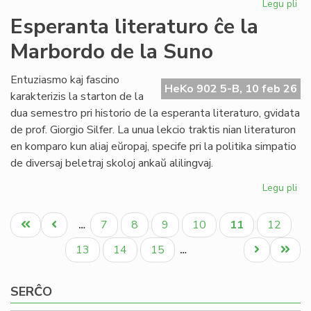
Legu pli
pri
NA
Esperanta literaturo ĉe la
en
Marbordo de la Suno
la
ke
de
Entuziasmo kaj fascino
HeKo 902 5-B, 10 feb 26
la
karakterizis la starton de la
IY
dua semestro pri historio de la esperanta literaturo, gvidata
ku
de prof. Giorgio Silfer. La unua lekcio traktis nian literaturon
en komparo kun aliaj eŭropaj, specife pri la politika simpatio
de diversaj beletraj skoloj ankaŭ alilingvaj.
Legu pli
pri
Es
Pagination
lit
Unua
Antaŭa
Paĝo
Paĝo
Paĝo
Paĝo
Aktuala
Paĝo
7
8
9
10
11
12
…
ĉe
paĝo
paĝo
paĝo
la
Paĝo
Paĝo
Paĝo
Next
Last
13
14
15
…
Ma
page
page
de
SERĈO
la
Su