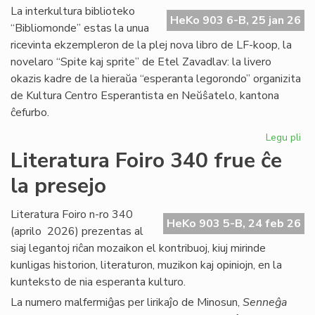
Ma
La interkultura biblioteko
HeKo 903 6-B, 25 jan 26
Bl
“Bibliomonde” estas la unua
ricevinta ekzempleron de la plej nova libro de LF-koop, la
novelaro “Spite kaj sprite” de Etel Zavadlav: la livero
okazis kadre de la hieraŭa “esperanta legorondo” organizita
de Kultura Centro Esperantista en Neŭŝatelo, kantona
ĉefurbo.
Legu pli
pri
Bi
Literatura Foiro 340 frue ĉe
ba
la presejo
de
KC
ini
Literatura Foiro n-ro 340
HeKo 903 5-B, 24 feb 26
(aprilo 2026) prezentas al
siaj legantoj riĉan mozaikon el kontribuoj, kiuj mirinde
kunligas historion, literaturon, muzikon kaj opiniojn, en la
kunteksto de nia esperanta kulturo.
La numero malfermiĝas per lirikaĵo de Minosun,
Senneĝa