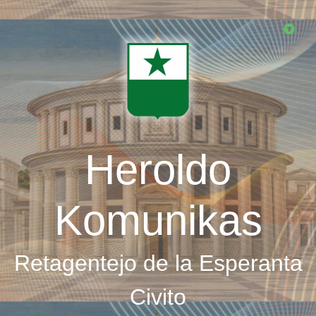
Skip
to
main
content
Heroldo
Komunikas
Retagentejo de la Esperanta
Civito