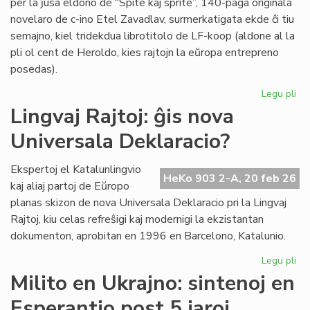
per la ĵusa eldono de “Spite kaj sprite”, 140-paĝa originala
novelaro de c-ino Etel Zavadlav, surmerkatigata ekde ĉi tiu
semajno, kiel tridekdua librotitolo de LF-koop (aldone al la
pli ol cent de Heroldo, kies rajtojn la eŭropa entrepreno
posedas).
Legu pli
pri
No
Lingvaj Rajtoj: ĝis nova
per
Universala Deklaracio?
en
la
ori
Ekspertoj el Katalunlingvio
HeKo 903 2-A, 20 feb 26
es
kaj aliaj partoj de Eŭropo
no
planas skizon de nova Universala Deklaracio pri la Lingvaj
Rajtoj, kiu celas refreŝigi kaj modernigi la ekzistantan
dokumenton, aprobitan en 1996 en Barcelono, Katalunio.
Legu pli
pri
Lin
Milito en Ukrajno: sintenoj en
Raj
Esperantio post 5 jaroj
ĝis