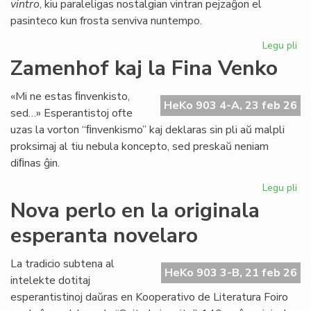
vintro
, kiu paraleligas nostalgian vintran pejzaĝon el
pasinteco kun frosta senviva nuntempo.
Legu pli
pri
Lit
Zamenhof kaj la Fina Venko
Foi
34
«Mi ne estas ﬁnvenkisto,
fru
HeKo 903 4-A, 23 feb 26
sed…» Esperantistoj ofte
ĉe
uzas la vorton “ﬁnvenkismo” kaj deklaras sin pli aŭ malpli
la
proksimaj al tiu nebula koncepto, sed preskaŭ neniam
pr
diﬁnas ĝin.
Legu pli
pri
Za
Nova perlo en la originala
kaj
esperanta novelaro
la
Fin
Ve
La tradicio subtena al
HeKo 903 3-B, 21 feb 26
intelekte dotitaj
esperantistinoj daŭras en Kooperativo de Literatura Foiro