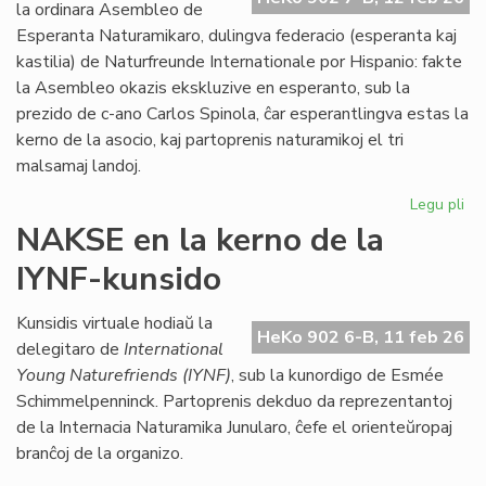
Kon
la ordinara Asembleo de
de
Esperanta Naturamikaro, dulingva federacio (esperanta kaj
Eŭ
kastilia) de Naturfreunde Internationale por Hispanio: fakte
la Asembleo okazis ekskluzive en esperanto, sub la
prezido de c-ano Carlos Spinola, ĉar esperantlingva estas la
kerno de la asocio, kaj partoprenis naturamikoj el tri
malsamaj landoj.
Legu pli
pri
Es
NAKSE en la kerno de la
Na
IYNF-kunsido
fi
gra
se
Kunsidis virtuale hodiaŭ la
HeKo 902 6-B, 11 feb 26
bo
delegitaro de
International
Young Naturefriends (IYNF)
, sub la kunordigo de Esmée
Schimmelpenninck. Partoprenis dekduo da reprezentantoj
de la Internacia Naturamika Junularo, ĉefe el orienteŭropaj
branĉoj de la organizo.