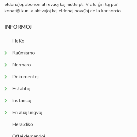
eldonaĵoj, abonon al revuoj kaj multe pli. Vizitu ĝin tuj por
konatiĝi kun la aktivaĵoj kaj eldonaj novaĵoj de la konsorcio.
INFORMOJ
HeKo
Raŭmismo
Normaro
Dokumentoj
Establoj
Instancoj
En aliaj lingvoj
Heraldiko
Oftaj demandoj