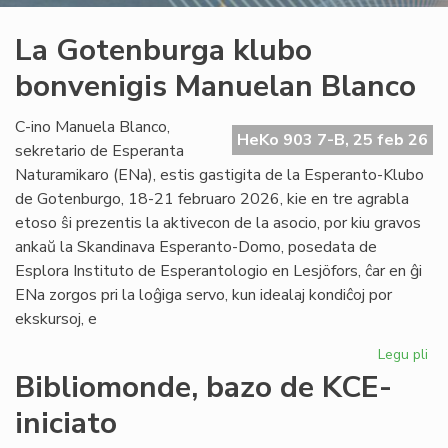
La Gotenburga klubo
bonvenigis Manuelan Blanco
C-ino Manuela Blanco,
HeKo 903 7-B, 25 feb 26
sekretario de Esperanta
Naturamikaro (ENa), estis gastigita de la Esperanto-Klubo
de Gotenburgo, 18-21 februaro 2026, kie en tre agrabla
etoso ŝi prezentis la aktivecon de la asocio, por kiu gravos
ankaŭ la Skandinava Esperanto-Domo, posedata de
Esplora Instituto de Esperantologio en Lesjöfors, ĉar en ĝi
ENa zorgos pri la loĝiga servo, kun idealaj kondiĉoj por
ekskursoj, e
Legu pli
pri
La
Bibliomonde, bazo de KCE-
Go
iniciato
kl
bo