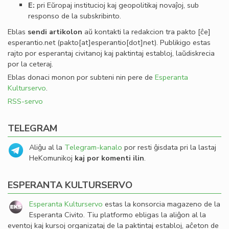
E:
pri Eŭropaj institucioj kaj geopolitikaj novaĵoj, sub
responso de la subskribinto.
Eblas
sendi
artikolon
aŭ kontakti la redakcion tra
pakto
[ĉe]
esperantio
.
net
(pakto[at]esperantio[dot]net)
. Publikigo estas
rajto por esperantaj civitanoj kaj paktintaj establoj, laŭdiskrecia
por la ceteraj.
Eblas donaci monon por subteni nin pere de
Esperanta
Kulturservo
.
RSS-servo
TELEGRAM
Aliĝu al la
Telegram-kanalo
por resti ĝisdata pri la lastaj
HeKomunikoj
kaj por komenti ilin
.
ESPERANTA KULTURSERVO
Esperanta Kulturservo
estas la konsorcia magazeno de la
Esperanta Civito. Tiu platformo ebligas la aliĝon al la
eventoj kaj kursoj organizataj de la paktintaj establoj, aĉeton de