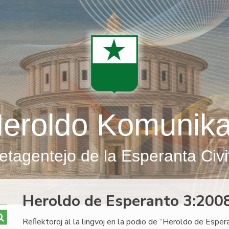
eroldo Komunik
etagentejo de la Esperanta Civi
Heroldo de Esperanto 3:2008
Reﬂektoroj al la lingvoj en la podio de “Heroldo de Esper