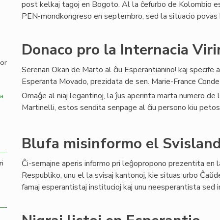
post kelkaj tagoj en Bogoto. Al la ĉefurbo de Kolombio e
PEN-mondkongreso en septembro, sed la situacio povas ko
,
Donaco pro la Internacia Vir
por
Serenan Okan de Marto al ĉiu Esperantianino! kaj specife 
Esperanta Movado, prezidata de sen. Marie-France Conde 
Omaĝe al niaj legantinoj, la ĵus aperinta marta numero de 
a
Martinelli, estos sendita senpage al ĉiu persono kiu petos 
Blufa misinformo el Svislan
Ĉi-semajne aperis informo pri leĝopropono prezentita en 
ri
Respubliko, unu el la svisaj kantonoj, kie situas urbo Ĉaŭd
famaj esperantistaj institucioj kaj unu neesperantista sed i