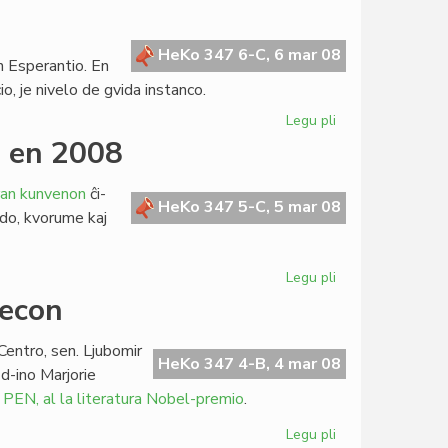
misinformo
el
Svislando
HeKo 347 6-C, 6 mar 08
en Esperantio. En
o, je nivelo de gvida instanco.
Legu pli
pri
Nigraj
o en 2008
listoj
en
ran kunvenon
ĉi-
Esperantio
HeKo 347 5-C, 5 mar 08
do, kvorume kaj
Legu pli
pri
Unua
tecon
kunveno
de
Centro, sen. Ljubomir
la
HeKo 347 4-B, 4 mar 08
 d-ino Marjorie
Kapitulo
a PEN, al la literatura Nobel-premio
.
en
2008
Legu pli
pri