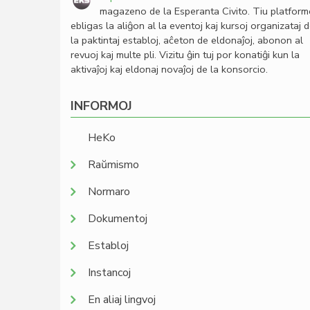
magazeno de la Esperanta Civito. Tiu platfor
ebligas la aliĝon al la eventoj kaj kursoj organizataj 
la paktintaj establoj, aĉeton de eldonaĵoj, abonon al
revuoj kaj multe pli. Vizitu ĝin tuj por konatiĝi kun la
aktivaĵoj kaj eldonaj novaĵoj de la konsorcio.
INFORMOJ
HeKo
Raŭmismo
Normaro
Dokumentoj
Establoj
Instancoj
En aliaj lingvoj