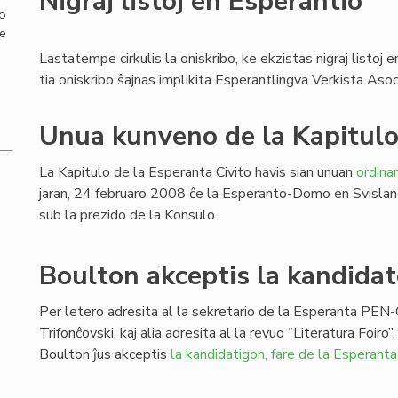
Nigraj listoj en Esperantio
mo
de
Lastatempe cirkulis la oniskribo, ke ekzistas nigraj listoj 
tia oniskribo ŝajnas implikita Esperantlingva Verkista Asoci
Unua kunveno de la Kapitul
La Kapitulo de la Esperanta Civito havis sian unuan
ordina
jaran, 24 februaro 2008 ĉe la Esperanto-Domo en Svislan
sub la prezido de la Konsulo.
Boulton akceptis la kandida
Per letero adresita al la sekretario de la Esperanta PEN-
Trifonĉovski, kaj alia adresita al la revuo “Literatura Foiro”,
Boulton ĵus akceptis
la kandidatigon, fare de la Esperant