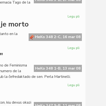
ternacia Tago de la
Legu pli
pri
Heroldo
 je morto
de
Esperanto
tanto en la
3:2008
HeKo 348 2-C, 16 mar 08
aperis
Legu pli
pri
Pri
"
esperantisto
kondamnita
ano de Feminisma
je
HeKo 348 1-B, 13 mar 08
 numero de la
morto
 la ĉefredaktado de sen. Perla Martinelli.
Legu pli
pri
La
marta
numero
con, kiu devus okazi
de
HeKo 347 9-B, 11 mar 08