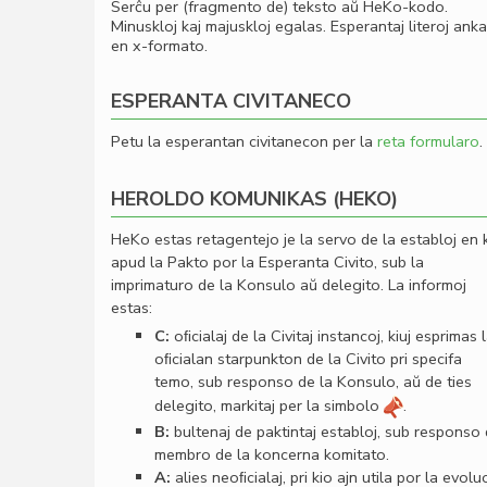
Serĉu per (fragmento de) teksto aŭ HeKo-kodo.
Minuskloj kaj majuskloj egalas. Esperantaj literoj ank
en x-formato.
ESPERANTA CIVITANECO
Petu la esperantan civitanecon per la
reta formularo
.
HEROLDO KOMUNIKAS (HEKO)
HeKo estas retagentejo je la servo de la establoj en 
apud la Pakto por la Esperanta Civito, sub la
imprimaturo de la Konsulo aŭ delegito. La informoj
estas:
C:
oﬁcialaj de la Civitaj instancoj, kiuj esprimas 
oﬁcialan starpunkton de la Civito pri specifa
temo, sub responso de la Konsulo, aŭ de ties
delegito, markitaj per la simbolo
.
B:
bultenaj de paktintaj establoj, sub responso
membro de la koncerna komitato.
A:
alies neoﬁcialaj, pri kio ajn utila por la evolu