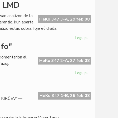
Boulton
en LMD
akceptis
la
san analizon de la
kandidatecon
HeKo 347 3-A, 29 feb 08
erantio, kun aparta
alizo estas sobra, foje eĉ draŝa.
Legu pli
pri
Objektive
ufo"
kritikaj
rimarkoj
komentarion al
en
HeKo 347 2-A, 27 feb 08
azoj:
LMD
Legu pli
pri
Pri
la
signifo
de
HeKo 347 1-B, 26 feb 08
 KIRĈEV” —
la
vorto
"blufo"
kaze de la Internacia Virina Tago