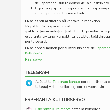
de Esperantio, sub responso de la subskribinto.
E:
pri Eŭropaj institucioj kaj geopolitikaj novaĵoj
sub responso de la subskribinto.
Eblas
sendi
artikolon
aŭ kontakti la redakcion
tra
pakto
[ĉe]
esperantio
.
net
(pakto[at]esperantio[dot]net)
. Publikigo estas rajto 
esperantaj civitanoj kaj paktintaj establoj, laŭdiskrecia
por la ceteraj.
Eblas donaci monon por subteni nin pere de
Esperant
Kulturservo
.
RSS-servo
TELEGRAM
Aliĝu al la
Telegram-kanalo
por resti ĝisdata p
la lastaj HeKomunikoj
kaj por komenti ilin
.
ESPERANTA KULTURSERVO
Esperanta Kulturservo
estas la konsorcia