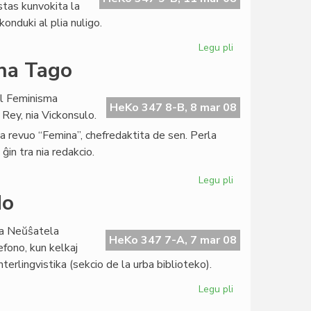
stas kunvokita la
"Femina"
nduki al plia nuligo.
Legu pli
pri
Informoj
ina Tago
el
PEN
al Feminisma
Internacia
HeKo 347 8-B, 8 mar 08
Rey, nia Vickonsulo.
la revuo “Femina”, chefredaktita de sen. Perla
ĝin tra nia redakcio.
Legu pli
pri
Donaco
do
pro
la
la Neŭŝatela
Internacia
HeKo 347 7-A, 7 mar 08
efono, kun kelkaj
Virina
nterlingvistika (sekcio de la urba biblioteko).
Tago
Legu pli
pri
Blufa