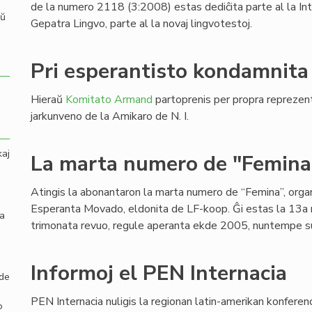
de la numero 2118 (3:2008) estas dediĉita parte al la In
aŭ
Gepatra Lingvo, parte al la novaj lingvotestoj.
Pri esperantisto kondamnita
Hieraŭ
Komitato Armand
partoprenis per propra reprezen
jarkunveno de la Amikaro de N. I.
kaj
La marta numero de "Femina
Atingis la abonantaron la marta numero de “Femina”, org
Esperanta Movado, eldonita de LF-koop. Ĝi estas la 13a
la
trimonata revuo, regule aperanta ekde 2005, nuntempe sub
Informoj el PEN Internacia
 de
PEN Internacia nuligis la regionan latin-amerikan konferen
o