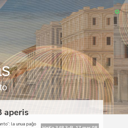
as
to
 aperis
anto”: la unua paĝo
HeKo 348 3-B, 17 mar 08