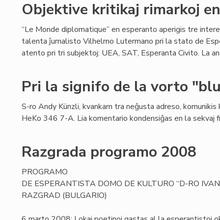
Objektive kritikaj rimarkoj 
“Le Monde diplomatique” en esperanto aperigis tre intere
talenta ĵurnalisto Vilhelmo Lutermano pri la stato de Esp
atento pri tri subjektoj: UEA, SAT, Esperanta Civito. La an
Pri la signifo de la vorto "bl
S-ro Andy Künzli, kvankam tra neĝusta adreso, komunikis 
HeKo 346 7-A. Lia komentario kondensiĝas en la sekvaj fr
Razgrada programo 2008
PROGRAMO
DE ESPERANTISTA DOMO DE KULTURO “D-RO IVAN
RAZGRAD (BULGARIO)
6 marto 2008: Lokaj poetinoj gastas al la esperantistoj o