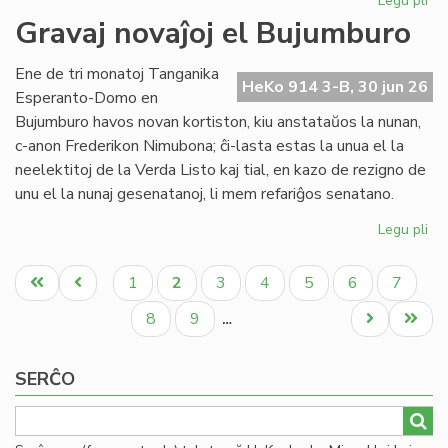
Legu pli
pri
Re
Gravaj novaĵoj el Bujumburo
la
lit
Ene de tri monatoj Tanganika
PE
HeKo 914 3-B, 30 jun 26
Esperanto-Domo en
pr
Bujumburo havos novan kortiston, kiu anstataŭos la nunan,
c-anon Frederikon Nimubona; ĉi-lasta estas la unua el la
neelektitoj de la Verda Listo kaj tial, en kazo de rezigno de
unu el la nunaj gesenatanoj, li mem refariĝos senatano.
Legu pli
pri
Gr
Pagination
nov
Unua
Antaŭa
Paĝo
Aktuala
Paĝo
Paĝo
Paĝo
Paĝo
Paĝo
1
2
3
4
5
6
7
el
paĝo
paĝo
paĝo
Bu
Paĝo
Paĝo
Next
Last
8
9
…
page
page
SERĈO