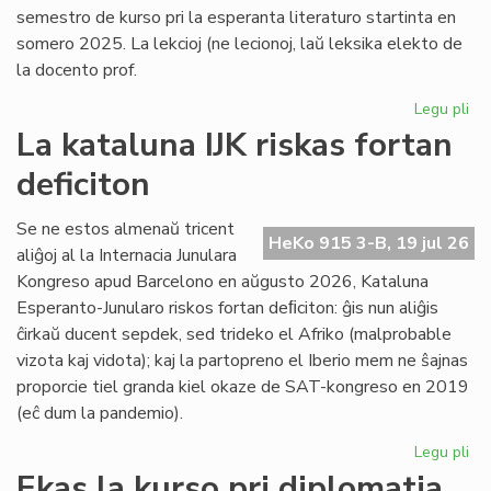
semestro de kurso pri la esperanta literaturo startinta en
somero 2025. La lekcioj (ne lecionoj, laŭ leksika elekto de
la docento prof.
Legu pli
pri
Es
La kataluna IJK riskas fortan
lit
deficiton
ret
po
la
Se ne estos almenaŭ tricent
HeKo 915 3-B, 19 jul 26
kur
aliĝoj al la Internacia Junulara
Kongreso apud Barcelono en aŭgusto 2026, Kataluna
Esperanto-Junularo riskos fortan deﬁciton: ĝis nun aliĝis
ĉirkaŭ ducent sepdek, sed trideko el Afriko (malprobable
vizota kaj vidota); kaj la partopreno el Iberio mem ne ŝajnas
proporcie tiel granda kiel okaze de SAT-kongreso en 2019
(eĉ dum la pandemio).
Legu pli
pri
La
Ekas la kurso pri diplomatia