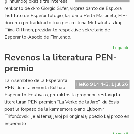
(Finnlando) okazis tre interesa
renkonto de d-ro Giorgio Silfer, vicprezidanto de Esplora
Instituto de Esperantologio, kaj d-ino Perla Martinelli, EIE-
docento pri tradukarto, kun ges-roj Juha Metsäkallas kaj
Tiina Oittinen, prezidanto respektive sekretario de
Esperanto-Asocio de Finnlando.
Legu pli
pri
Re
Revenos la literatura PEN-
de
premio
la
EIE
vic
La Asembleo de la Esperanta
HeKo 914 4-B, 1 jul 26
ku
PEN, dum la venonta Kultura
EA
Esperanto-Festivalo, pritraktos la proponon restarigi la
gvi
literaturan PEN-premion “La Verko de la Jaro”, kiu ĉesis
post la forpaso de la karmemora c-ano Ljubomir
Trifonĉovski: je alternaj jaroj pri originalaj poezio kaj prozo en
esperanto.