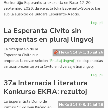
Renkontiĝo Esperantista, okazonta en Ruse, 17-20
septembro 2026, danke al la loka Esperanto-Societo kaj
sub la aŭspicio de Bulgara Esperanto-Asocio.
Legu pli
pri
Ev
La Esperanta Civito sin
ap
prezentas en pluraj lingvoj
kaj
pri
la
La retagentejo de la
HeKo 914 9-C, 15 jul 26
Da
Esperanta Civito nun
en
proponas la novan sekcion “
En aliaj lingvoj
”, kie disponeblas
Bul
sintezaj prezentoj pri la Civito en diversaj etnaj lingvoj.
Legu pli
pri
La
37a Internacia Literatura
Es
Konkurso EKRA: rezultoj
Civ
sin
pr
La Esperantista Domo de
HeKo 914 8-B, 12 jul 26
en
Kulturo “D-ro Ivan Kirĉev” en