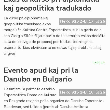
ka
kaj geopolitika tradukado
IJK
ris
for
La kurso pri diplomatia kaj
HeKo 915 2-B, 17 jul 26
def
geopolitika tradukado ekos
morgaŭ ĉe Kultura Centro Esperantista, sub la gvido de c-
ano Giorgio Silfer: ĉi-jare parto de la semajno estos dediĉita
al la deﬁnitivigo de proponoj por traduki terminojn el
esperanto, kies ekvivalento ne estas tuj spurebla en aliaj
lingvoj.
Legu pli
pri
Ek
Evento apud kaj pri la
la
Danubo en Bulgario
ku
pri
dip
Pasintjare la paktinta establo
HeKo 915 1-B, 16 jul 26
kaj
Esperantista Domo de Kulturo
geo
en Razgrado rezignis pri la organizo de Danuba Esperanto-
tr
Rendevuo, sed la ideo ĝermis al Danuba Amikeca