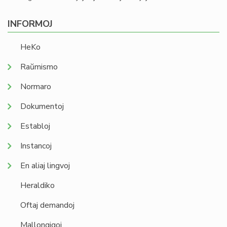
INFORMOJ
HeKo
Raŭmismo
Normaro
Dokumentoj
Establoj
Instancoj
En aliaj lingvoj
Heraldiko
Oftaj demandoj
Mallongigoj