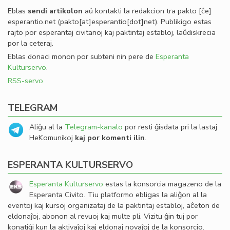
Eblas
sendi
artikolon
aŭ kontakti la redakcion tra
pakto
[ĉe]
esperantio
.
net
(pakto[at]esperantio[dot]net)
. Publikigo estas
rajto por esperantaj civitanoj kaj paktintaj establoj, laŭdiskrecia
por la ceteraj.
Eblas donaci monon por subteni nin pere de
Esperanta
Kulturservo
.
RSS-servo
TELEGRAM
Aliĝu al la
Telegram-kanalo
por resti ĝisdata pri la lastaj
HeKomunikoj
kaj por komenti ilin
.
ESPERANTA KULTURSERVO
Esperanta Kulturservo
estas la konsorcia magazeno de la
Esperanta Civito. Tiu platformo ebligas la aliĝon al la
eventoj kaj kursoj organizataj de la paktintaj establoj, aĉeton de
eldonaĵoj, abonon al revuoj kaj multe pli. Vizitu ĝin tuj por
konatiĝi kun la aktivaĵoj kaj eldonaj novaĵoj de la konsorcio.