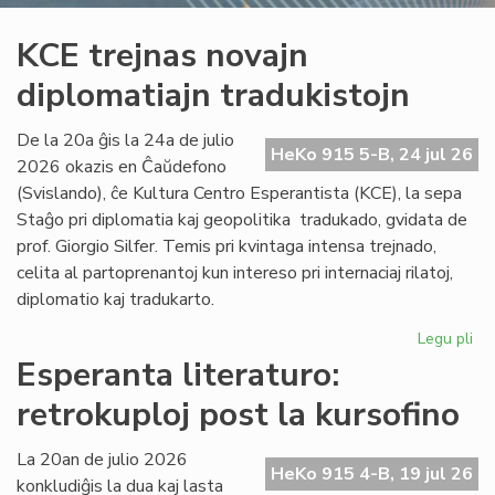
KCE trejnas novajn
diplomatiajn tradukistojn
De la 20a ĝis la 24a de julio
HeKo 915 5-B, 24 jul 26
2026 okazis en Ĉaŭdefono
(Svislando), ĉe Kultura Centro Esperantista (KCE), la sepa
Staĝo pri diplomatia kaj geopolitika tradukado, gvidata de
prof. Giorgio Silfer. Temis pri kvintaga intensa trejnado,
celita al partoprenantoj kun intereso pri internaciaj rilatoj,
diplomatio kaj tradukarto.
Legu pli
pri
KC
Esperanta literaturo:
tre
retrokuploj post la kursofino
no
dip
tra
La 20an de julio 2026
HeKo 915 4-B, 19 jul 26
konkludiĝis la dua kaj lasta