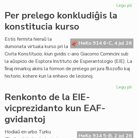
Legu pli
pri
KC
Per prelego konkludiĝis la
tr
konstitucia kurso
int
ril
al
Estis fermita hieraŭ la
HeKo 914 6-C, 4 jul 26
la
dumonata virtuala kurso pri la
Kap
Civita Konstitucio, kiun gvidis c-ano Giacomo Comincini sub
la aŭspicio de Esplora Instituto de Esperantologio (EIE). La
ﬁnaj rimarkoj akiris la formon de prelego pri jura ﬁlozoﬁo kaj
historio, kohere kun la enhavo de lecionoj.
Legu pli
pri
Pe
Renkonto de la EIE-
pr
vicprezidanto kun EAF-
kon
la
gvidantoj
kon
ku
Hodiaŭ en urbo Turku
HeKo 914 5-B, 2 jul 26