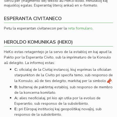
Serĉu per (fragmento de) teksto aŭ HeKo-kodo. Minuskloj kaj
majuskloj egalas. Esperantaj literoj ankaŭ en x-formato.
ESPERANTA CIVITANECO
Petu la esperantan civitanecon per la
reta formularo
.
HEROLDO KOMUNIKAS (HEKO)
HeKo estas retagentejo je la servo de la establoj en kaj apud la
Pakto por la Esperanta Civito, sub la imprimaturo de la Konsulo
aŭ delegito. La informoj estas:
C:
oﬁcialaj de la Civitaj instancoj, kiuj esprimas la oﬁcialan
starpunkton de la Civito pri specifa temo, sub responso de
la Konsulo, aŭ de ties delegito, markitaj per la simbolo
.
B:
bultenaj de paktintaj establoj, sub responso de membro
de la koncerna komitato.
A:
alies neoﬁcialaj, pri kio ajn utila por la evoluo de
Esperantio, sub responso de la subskribinto.
E:
pri Eŭropaj institucioj kaj geopolitikaj novaĵoj, sub
responso de la subskribinto.