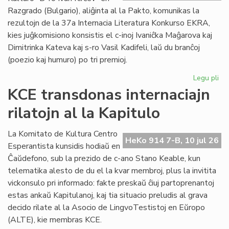
plu
Razgrado (Bulgario), aliĝinta al la Pakto, komunikas la
lin
rezultojn de la 37a Internacia Literatura Konkurso EKRA,
kies juĝkomisiono konsistis el c-inoj Ivaniĉka Maĝarova kaj
Dimitrinka Kateva kaj s-ro Vasil Kadifeli, laŭ du branĉoj
(poezio kaj humuro) po tri premioj.
Legu pli
pri
37
KCE transdonas internaciajn
Int
rilatojn al la Kapitulo
Lit
Ko
EK
La Komitato de Kultura Centro
HeKo 914 7-B, 10 jul 26
rez
Esperantista kunsidis hodiaŭ en
Ĉaŭdefono, sub la prezido de c-ano Stano Keable, kun
telematika alesto de du el la kvar membroj, plus la invitita
vickonsulo pri informado: fakte preskaŭ ĉiuj partoprenantoj
estas ankaŭ Kapitulanoj, kaj tia situacio preludis al grava
decido rilate al la Asocio de LingvoTestistoj en Eŭropo
(ALTE), kie membras KCE.