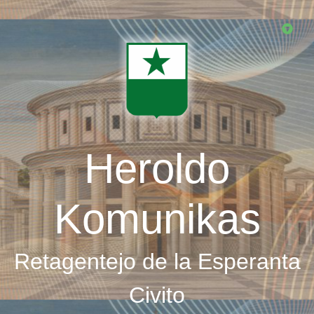
Skip
to
main
content
Heroldo
Komunikas
Retagentejo de la Esperanta
Civito