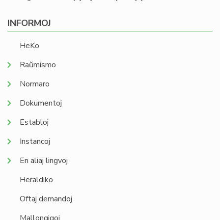
INFORMOJ
HeKo
Raŭmismo
Normaro
Dokumentoj
Establoj
Instancoj
En aliaj lingvoj
Heraldiko
Oftaj demandoj
Mallongigoj