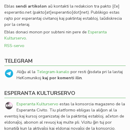
Eblas
sendi
artikolon
aŭ kontakti la redakcion tra
pakto
[ĉe]
esperantio
.
net
(pakto[at]esperantio[dot]net)
. Publikigo estas
rajto por esperantaj civitanoj kaj paktintaj establoj, laŭdiskrecia
por la ceteraj.
Eblas donaci monon por subteni nin pere de
Esperanta
Kulturservo
.
RSS-servo
TELEGRAM
Aliĝu al la
Telegram-kanalo
por resti ĝisdata pri la lastaj
HeKomunikoj
kaj por komenti ilin
.
ESPERANTA KULTURSERVO
Esperanta Kulturservo
estas la konsorcia magazeno de la
Esperanta Civito. Tiu platformo ebligas la aliĝon al la
eventoj kaj kursoj organizataj de la paktintaj establoj, aĉeton de
eldonaĵoj, abonon al revuoj kaj multe pli. Vizitu ĝin tuj por
konatiĝi kun la aktivaĵoj kaj eldonaj novaĵoj de la konsorcio.