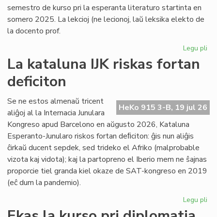
semestro de kurso pri la esperanta literaturo startinta en
somero 2025. La lekcioj (ne lecionoj, laŭ leksika elekto de
la docento prof.
Legu pli
pri
Es
La kataluna IJK riskas fortan
lit
deficiton
ret
po
la
Se ne estos almenaŭ tricent
HeKo 915 3-B, 19 jul 26
kur
aliĝoj al la Internacia Junulara
Kongreso apud Barcelono en aŭgusto 2026, Kataluna
Esperanto-Junularo riskos fortan deﬁciton: ĝis nun aliĝis
ĉirkaŭ ducent sepdek, sed trideko el Afriko (malprobable
vizota kaj vidota); kaj la partopreno el Iberio mem ne ŝajnas
proporcie tiel granda kiel okaze de SAT-kongreso en 2019
(eĉ dum la pandemio).
Legu pli
pri
La
Ekas la kurso pri diplomatia