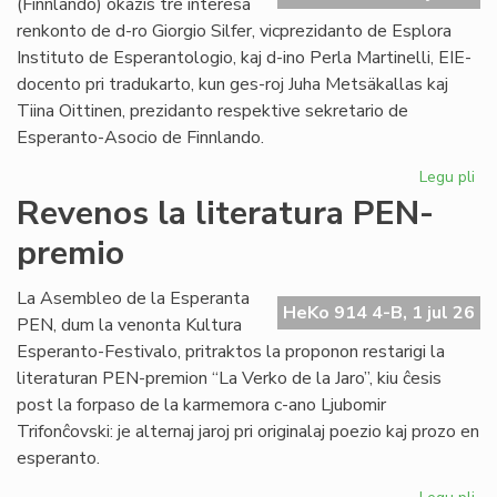
(Finnlando) okazis tre interesa
renkonto de d-ro Giorgio Silfer, vicprezidanto de Esplora
Instituto de Esperantologio, kaj d-ino Perla Martinelli, EIE-
docento pri tradukarto, kun ges-roj Juha Metsäkallas kaj
Tiina Oittinen, prezidanto respektive sekretario de
Esperanto-Asocio de Finnlando.
Legu pli
pri
Re
Revenos la literatura PEN-
de
premio
la
EIE
vic
La Asembleo de la Esperanta
HeKo 914 4-B, 1 jul 26
ku
PEN, dum la venonta Kultura
EA
Esperanto-Festivalo, pritraktos la proponon restarigi la
gvi
literaturan PEN-premion “La Verko de la Jaro”, kiu ĉesis
post la forpaso de la karmemora c-ano Ljubomir
Trifonĉovski: je alternaj jaroj pri originalaj poezio kaj prozo en
esperanto.