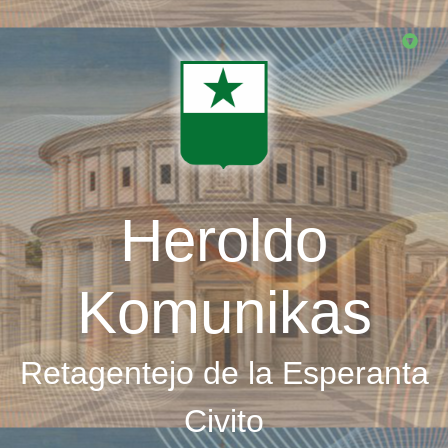
Skip
to
main
content
Heroldo
Komunikas
Retagentejo de la Esperanta
Civito