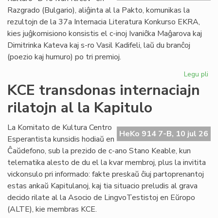
plu
Razgrado (Bulgario), aliĝinta al la Pakto, komunikas la
lin
rezultojn de la 37a Internacia Literatura Konkurso EKRA,
kies juĝkomisiono konsistis el c-inoj Ivaniĉka Maĝarova kaj
Dimitrinka Kateva kaj s-ro Vasil Kadifeli, laŭ du branĉoj
(poezio kaj humuro) po tri premioj.
Legu pli
pri
37
KCE transdonas internaciajn
Int
rilatojn al la Kapitulo
Lit
Ko
EK
La Komitato de Kultura Centro
HeKo 914 7-B, 10 jul 26
rez
Esperantista kunsidis hodiaŭ en
Ĉaŭdefono, sub la prezido de c-ano Stano Keable, kun
telematika alesto de du el la kvar membroj, plus la invitita
vickonsulo pri informado: fakte preskaŭ ĉiuj partoprenantoj
estas ankaŭ Kapitulanoj, kaj tia situacio preludis al grava
decido rilate al la Asocio de LingvoTestistoj en Eŭropo
(ALTE), kie membras KCE.