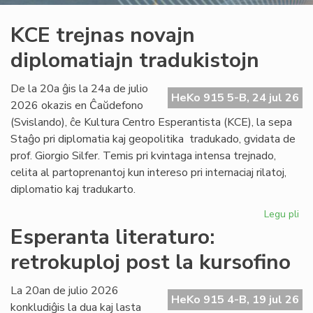
KCE trejnas novajn
diplomatiajn tradukistojn
De la 20a ĝis la 24a de julio
HeKo 915 5-B, 24 jul 26
2026 okazis en Ĉaŭdefono
(Svislando), ĉe Kultura Centro Esperantista (KCE), la sepa
Staĝo pri diplomatia kaj geopolitika tradukado, gvidata de
prof. Giorgio Silfer. Temis pri kvintaga intensa trejnado,
celita al partoprenantoj kun intereso pri internaciaj rilatoj,
diplomatio kaj tradukarto.
Legu pli
pri
KC
Esperanta literaturo:
tre
retrokuploj post la kursofino
no
dip
tra
La 20an de julio 2026
HeKo 915 4-B, 19 jul 26
konkludiĝis la dua kaj lasta