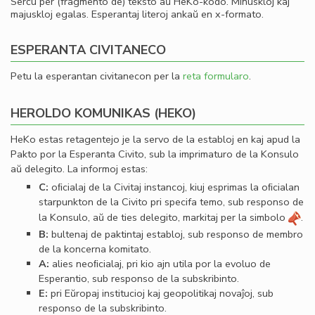
Serĉu per (fragmento de) teksto aŭ HeKo-kodo. Minuskloj kaj
majuskloj egalas. Esperantaj literoj ankaŭ en x-formato.
ESPERANTA CIVITANECO
Petu la esperantan civitanecon per la
reta formularo
.
HEROLDO KOMUNIKAS (HEKO)
HeKo estas retagentejo je la servo de la establoj en kaj apud la
Pakto por la Esperanta Civito, sub la imprimaturo de la Konsulo
aŭ delegito. La informoj estas:
C:
oﬁcialaj de la Civitaj instancoj, kiuj esprimas la oﬁcialan
starpunkton de la Civito pri specifa temo, sub responso de
la Konsulo, aŭ de ties delegito, markitaj per la simbolo
.
B:
bultenaj de paktintaj establoj, sub responso de membro
de la koncerna komitato.
A:
alies neoﬁcialaj, pri kio ajn utila por la evoluo de
Esperantio, sub responso de la subskribinto.
E:
pri Eŭropaj institucioj kaj geopolitikaj novaĵoj, sub
responso de la subskribinto.