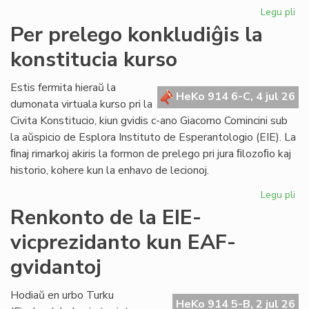
Legu pli
pri
KC
Per prelego konkludiĝis la
tr
konstitucia kurso
int
ril
al
Estis fermita hieraŭ la
HeKo 914 6-C, 4 jul 26
la
dumonata virtuala kurso pri la
Kap
Civita Konstitucio, kiun gvidis c-ano Giacomo Comincini sub
la aŭspicio de Esplora Instituto de Esperantologio (EIE). La
ﬁnaj rimarkoj akiris la formon de prelego pri jura ﬁlozoﬁo kaj
historio, kohere kun la enhavo de lecionoj.
Legu pli
pri
Pe
Renkonto de la EIE-
pr
vicprezidanto kun EAF-
kon
la
gvidantoj
kon
ku
Hodiaŭ en urbo Turku
HeKo 914 5-B, 2 jul 26