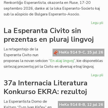
Renkontiĝo Esperantista, okazonta en Ruse, 17-20
septembro 2026, danke al la loka Esperanto-Societo kaj
sub la aŭspicio de Bulgara Esperanto-Asocio.
Legu pli
pri
Ev
La Esperanta Civito sin
ap
prezentas en pluraj lingvoj
kaj
pri
la
La retagentejo de la
HeKo 914 9-C, 15 jul 26
Da
Esperanta Civito nun
en
proponas la novan sekcion “
En aliaj lingvoj
”, kie disponeblas
Bul
sintezaj prezentoj pri la Civito en diversaj etnaj lingvoj.
Legu pli
pri
La
37a Internacia Literatura
Es
Konkurso EKRA: rezultoj
Civ
sin
pr
La Esperantista Domo de
HeKo 914 8-B, 12 jul 26
en
Kulturo “D-ro Ivan Kirĉev” en