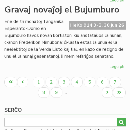
Legu pli
pri
Re
Gravaj novaĵoj el Bujumburo
la
lit
Ene de tri monatoj Tanganika
PE
HeKo 914 3-B, 30 jun 26
Esperanto-Domo en
pr
Bujumburo havos novan kortiston, kiu anstataŭos la nunan,
c-anon Frederikon Nimubona; ĉi-lasta estas la unua el la
neelektitoj de la Verda Listo kaj tial, en kazo de rezigno de
unu el la nunaj gesenatanoj, li mem refariĝos senatano.
Legu pli
pri
Gr
Pagination
nov
Unua
Antaŭa
Paĝo
Aktuala
Paĝo
Paĝo
Paĝo
Paĝo
Paĝo
1
2
3
4
5
6
7
el
paĝo
paĝo
paĝo
Bu
Paĝo
Paĝo
Next
Last
8
9
…
page
page
SERĈO