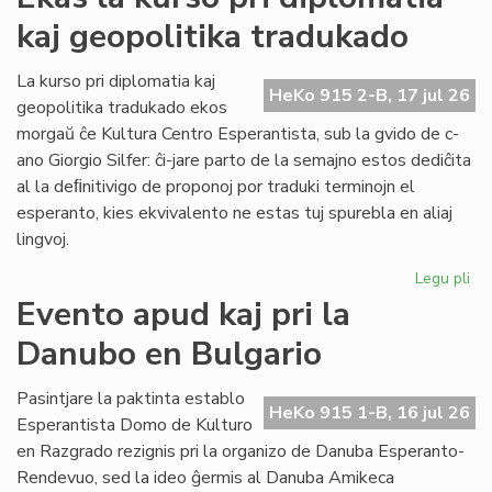
ka
kaj geopolitika tradukado
IJK
ris
for
La kurso pri diplomatia kaj
HeKo 915 2-B, 17 jul 26
def
geopolitika tradukado ekos
morgaŭ ĉe Kultura Centro Esperantista, sub la gvido de c-
ano Giorgio Silfer: ĉi-jare parto de la semajno estos dediĉita
al la deﬁnitivigo de proponoj por traduki terminojn el
esperanto, kies ekvivalento ne estas tuj spurebla en aliaj
lingvoj.
Legu pli
pri
Ek
Evento apud kaj pri la
la
Danubo en Bulgario
ku
pri
dip
Pasintjare la paktinta establo
HeKo 915 1-B, 16 jul 26
kaj
Esperantista Domo de Kulturo
geo
en Razgrado rezignis pri la organizo de Danuba Esperanto-
tr
Rendevuo, sed la ideo ĝermis al Danuba Amikeca