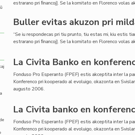
estrarano pri ﬁnancoj]. Se la komitato en Florenco volas aku
aŭ
Buller evitas akuzon pri mil
“Se iu respondecas pri tiu prunto, tiu estas mi, kiu estis ti
estrarano pri ﬁnancoj]. Se la komitato en Florenco volas aku
La Civita Banko en konferenc
kaj
Fonduso Pro Esperanto (FPEF) estis akceptita inter la pa
Konferenco pri kooperado al evoluigo, okazonta en Svisla
augusto 2006.
la
La Civita banko en konferenc
 de
Fonduso Pro Esperanto (FPEF) estis akceptita inter la pa
Konferenco pri kooperado al evoluigo, okazonta en Svisla
o