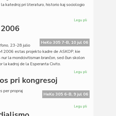
la
a katedroj pri literaturo, historio kaj sociologio
prediko!
Legu pli
pri
Esperantologia
M 2006
Fakultato
2007
invitas
HeKo 305 7-B, 10 jul 06
ono, 23-28 julio
M 2006 estas projekto kadre de ASKOP, kie
 nur la mondcivitisman branĉon, sed ĉiun skolon
r la kadroj de la Esperanta Civito.
Legu pli
pri
Definitiva
os pri kongresoj
kalendaro
de
 per propraj
SUM
HeKo 305 6-B, 9 jul 06
2006
Legu pli
pri
Heroldo
dialismo