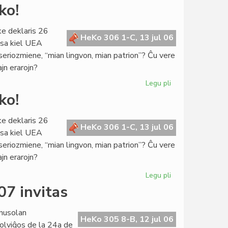
La
ko!
Konsulo
fariĝis
ke deklaris 26
universitata
HeKo 306 1-C, 13 jul 06
ksa kiel UEA
rektoro
 seriozmiene, “mian lingvon, mian patrion”? Ĉu vere
ajn erarojn?
Legu pli
pri
De
ko!
kia
pupitro
ke deklaris 26
venas
HeKo 306 1-C, 13 jul 06
ksa kiel UEA
la
 seriozmiene, “mian lingvon, mian patrion”? Ĉu vere
prediko!
ajn erarojn?
Legu pli
pri
De
07 invitas
kia
pupitro
nusolan
venas
HeKo 305 8-B, 12 jul 06
olviĝos de la 24a de