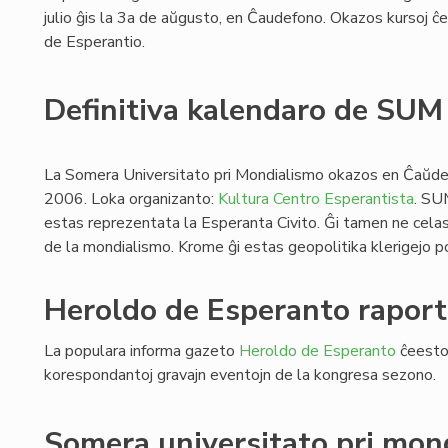
julio ĝis la 3a de aŭgusto, en Ĉaudefono. Okazos kursoj ĉe l
de Esperantio.
Definitiva kalendaro de SU
La Somera Universitato pri Mondialismo okazos en Ĉaŭdef
2006. Loka organizanto:
Kultura Centro Esperantista
. SU
estas reprezentata la Esperanta Civito. Ĝi tamen ne celas
de la mondialismo. Krome ĝi estas geopolitika klerigejo po
Heroldo de Esperanto raport
La populara informa gazeto
Heroldo de Esperanto
ĉeestos
korespondantoj gravajn eventojn de la kongresa sezono.
Somera universitato pri mon