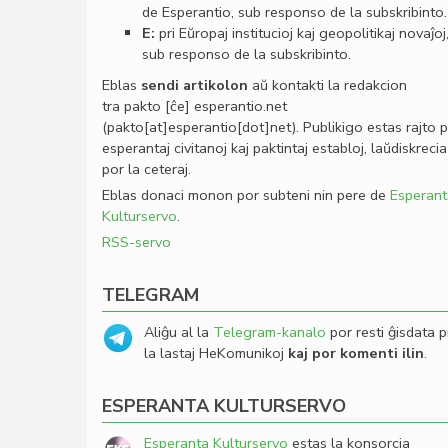
de Esperantio, sub responso de la subskribinto.
E:
pri Eŭropaj institucioj kaj geopolitikaj novaĵoj
sub responso de la subskribinto.
Eblas
sendi
artikolon
aŭ kontakti la redakcion
tra
pakto
[ĉe]
esperantio
.
net
(pakto[at]esperantio[dot]net)
. Publikigo estas rajto 
esperantaj civitanoj kaj paktintaj establoj, laŭdiskrecia
por la ceteraj.
Eblas donaci monon por subteni nin pere de
Esperant
Kulturservo
.
RSS-servo
TELEGRAM
Aliĝu al la
Telegram-kanalo
por resti ĝisdata p
la lastaj HeKomunikoj
kaj por komenti ilin
.
ESPERANTA KULTURSERVO
Esperanta Kulturservo
estas la konsorcia