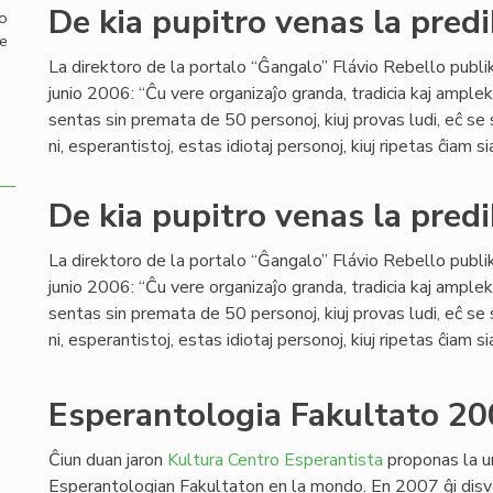
De kia pupitro venas la predi
mo
de
La direktoro de la portalo “Ĝangalo” Flávio Rebello publi
junio 2006: “Ĉu vere organizaĵo granda, tradicia kaj ample
sentas sin premata de 50 personoj, kiuj provas ludi, eĉ se
ni, esperantistoj, estas idiotaj personoj, kiuj ripetas ĉiam si
De kia pupitro venas la predi
La direktoro de la portalo “Ĝangalo” Flávio Rebello publi
junio 2006: “Ĉu vere organizaĵo granda, tradicia kaj ample
sentas sin premata de 50 personoj, kiuj provas ludi, eĉ se
ni, esperantistoj, estas idiotaj personoj, kiuj ripetas ĉiam si
Esperantologia Fakultato 20
Ĉiun duan jaron
Kultura Centro Esperantista
proponas la u
Esperantologian Fakultaton en la mondo. En 2007 ĝi disv