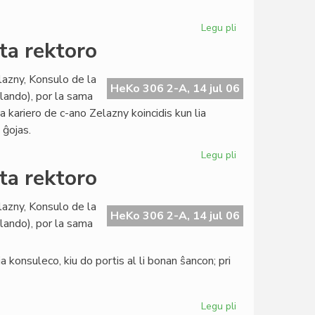
pri
evoluigo
Legu pli
pri
La
ta rektoro
Civita
banko
lazny, Konsulo de la
en
HeKo 306 2-A, 14 jul 06
llando), por la sama
konferenco
ia kariero de c-ano Zelazny koincidis kun lia
pri
 ĝojas.
evoluigo
Legu pli
pri
La
ta rektoro
Konsulo
fariĝis
lazny, Konsulo de la
universitata
HeKo 306 2-A, 14 jul 06
llando), por la sama
rektoro
 konsuleco, kiu do portis al li bonan ŝancon; pri
Legu pli
pri