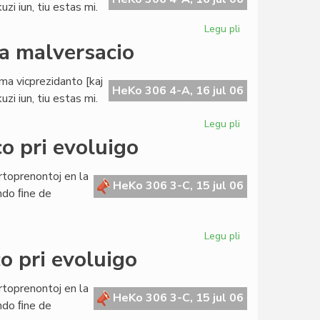
zi iun, tiu estas mi.
Legu pli
pri
Buller
da malversacio
evitas
akuzon
ama vicprezidanto [kaj
pri
HeKo 306 4-A, 16 jul 06
zi iun, tiu estas mi.
milda
malversacio
Legu pli
pri
Buller
o pri evoluigo
evitas
akuzon
rtoprenontoj en la
pri
HeKo 306 3-C, 15 jul 06
ndo ﬁne de
milda
malversacio
Legu pli
pri
La
o pri evoluigo
Civita
Banko
rtoprenontoj en la
en
HeKo 306 3-C, 15 jul 06
ndo ﬁne de
konferenco