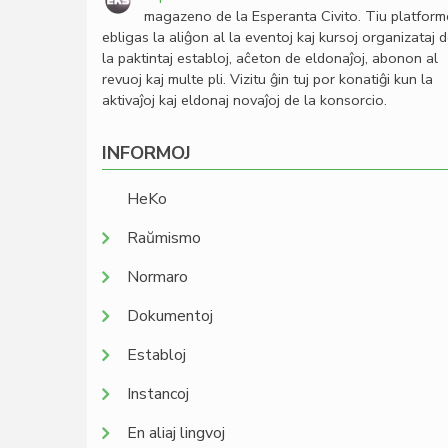
magazeno de la Esperanta Civito. Tiu platfor
ebligas la aliĝon al la eventoj kaj kursoj organizataj 
la paktintaj establoj, aĉeton de eldonaĵoj, abonon al
revuoj kaj multe pli. Vizitu ĝin tuj por konatiĝi kun la
aktivaĵoj kaj eldonaj novaĵoj de la konsorcio.
INFORMOJ
HeKo
Raŭmismo
Normaro
Dokumentoj
Establoj
Instancoj
En aliaj lingvoj