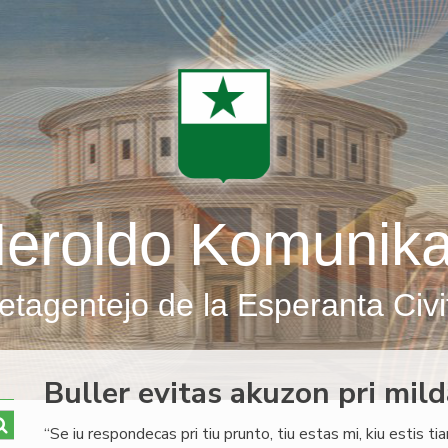
eroldo Komunik
etagentejo de la Esperanta Civi
Buller evitas akuzon pri mil
“Se iu respondecas pri tiu prunto, tiu estas mi, kiu estis ti