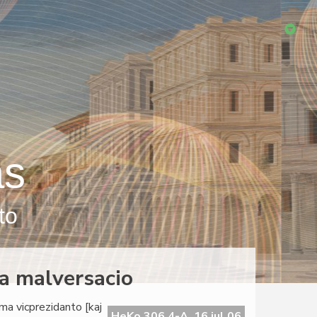
as
to
da malversacio
ama vicprezidanto [kaj
HeKo 306 4-A, 16 jul 06