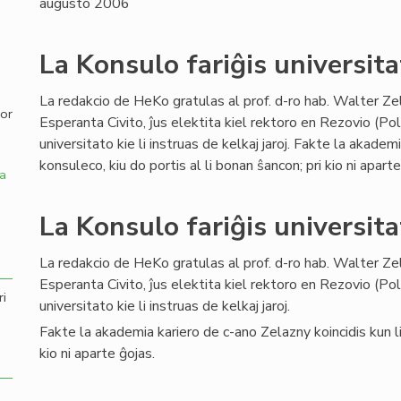
augusto 2006
,
La Konsulo fariĝis universita
La redakcio de HeKo gratulas al prof. d-ro hab. Walter Ze
por
Esperanta Civito, ĵus elektita kiel rektoro en Rezovio (Po
universitato kie li instruas de kelkaj jaroj. Fakte la akadem
konsuleco, kiu do portis al li bonan ŝancon; pri kio ni aparte
a
La Konsulo fariĝis universita
La redakcio de HeKo gratulas al prof. d-ro hab. Walter Ze
Esperanta Civito, ĵus elektita kiel rektoro en Rezovio (Po
ri
universitato kie li instruas de kelkaj jaroj.
Fakte la akademia kariero de c-ano Zelazny koincidis kun lia
kio ni aparte ĝojas.