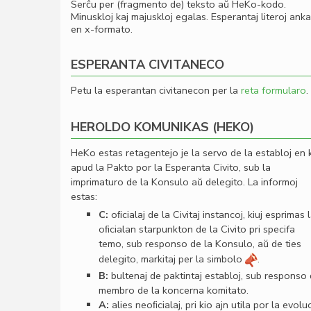
Serĉu per (fragmento de) teksto aŭ HeKo-kodo.
Minuskloj kaj majuskloj egalas. Esperantaj literoj ank
en x-formato.
ESPERANTA CIVITANECO
Petu la esperantan civitanecon per la
reta formularo
.
HEROLDO KOMUNIKAS (HEKO)
HeKo estas retagentejo je la servo de la establoj en 
apud la Pakto por la Esperanta Civito, sub la
imprimaturo de la Konsulo aŭ delegito. La informoj
estas:
C:
oﬁcialaj de la Civitaj instancoj, kiuj esprimas 
oﬁcialan starpunkton de la Civito pri specifa
temo, sub responso de la Konsulo, aŭ de ties
delegito, markitaj per la simbolo
.
B:
bultenaj de paktintaj establoj, sub responso
membro de la koncerna komitato.
A:
alies neoﬁcialaj, pri kio ajn utila por la evolu