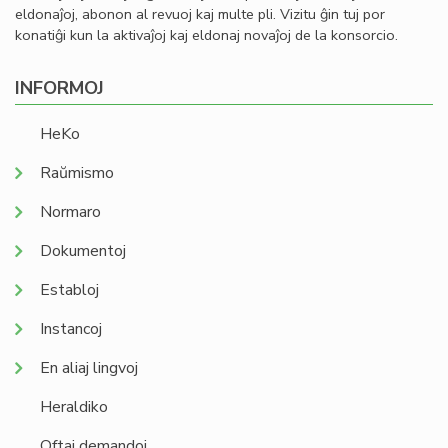
eldonaĵoj, abonon al revuoj kaj multe pli. Vizitu ĝin tuj por
konatiĝi kun la aktivaĵoj kaj eldonaj novaĵoj de la konsorcio.
INFORMOJ
HeKo
Raŭmismo
Normaro
Dokumentoj
Establoj
Instancoj
En aliaj lingvoj
Heraldiko
Oftaj demandoj