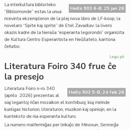
Ma
La interkultura biblioteko
HeKo 903 6-B, 25 jan 26
Bl
“Bibliomonde” estas la unua
ricevinta ekzempleron de la plej nova libro de LF-koop, la
novelaro “Spite kaj sprite” de Etel Zavadlav: la livero
okazis kadre de la hieraŭa “esperanta legorondo” organizita
de Kultura Centro Esperantista en Neŭŝatelo, kantona
ĉefurbo.
Legu pli
pri
Bi
Literatura Foiro 340 frue ĉe
ba
la presejo
de
KC
ini
Literatura Foiro n-ro 340
HeKo 903 5-B, 24 feb 26
(aprilo 2026) prezentas al
siaj legantoj riĉan mozaikon el kontribuoj, kiuj mirinde
kunligas historion, literaturon, muzikon kaj opiniojn, en la
kunteksto de nia esperanta kulturo.
La numero malfermiĝas per lirikaĵo de Minosun,
Senneĝa