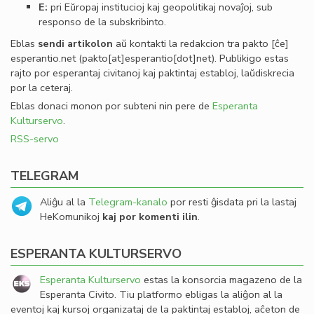
E:
pri Eŭropaj institucioj kaj geopolitikaj novaĵoj, sub
responso de la subskribinto.
Eblas
sendi
artikolon
aŭ kontakti la redakcion tra
pakto
[ĉe]
esperantio
.
net
(pakto[at]esperantio[dot]net)
. Publikigo estas
rajto por esperantaj civitanoj kaj paktintaj establoj, laŭdiskrecia
por la ceteraj.
Eblas donaci monon por subteni nin pere de
Esperanta
Kulturservo
.
RSS-servo
TELEGRAM
Aliĝu al la
Telegram-kanalo
por resti ĝisdata pri la lastaj
HeKomunikoj
kaj por komenti ilin
.
ESPERANTA KULTURSERVO
Esperanta Kulturservo
estas la konsorcia magazeno de la
Esperanta Civito. Tiu platformo ebligas la aliĝon al la
eventoj kaj kursoj organizataj de la paktintaj establoj, aĉeton de