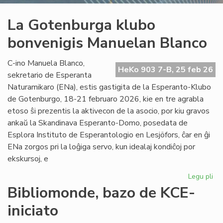
La Gotenburga klubo
bonvenigis Manuelan Blanco
C-ino Manuela Blanco,
HeKo 903 7-B, 25 feb 26
sekretario de Esperanta
Naturamikaro (ENa), estis gastigita de la Esperanto-Klubo
de Gotenburgo, 18-21 februaro 2026, kie en tre agrabla
etoso ŝi prezentis la aktivecon de la asocio, por kiu gravos
ankaŭ la Skandinava Esperanto-Domo, posedata de
Esplora Instituto de Esperantologio en Lesjöfors, ĉar en ĝi
ENa zorgos pri la loĝiga servo, kun idealaj kondiĉoj por
ekskursoj, e
Legu pli
pri
La
Bibliomonde, bazo de KCE-
Go
iniciato
kl
bo