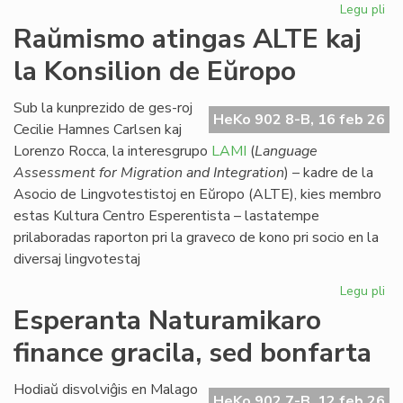
Legu pli
pri
Eki
Raŭmismo atingas ALTE kaj
su
la Konsilion de Eŭropo
la
du
EIE
Sub la kunprezido de ges-roj
HeKo 902 8-B, 16 feb 26
se
Cecilie Hamnes Carlsen kaj
pri
Lorenzo Rocca, la interesgrupo
LAMI
(
Language
lit
Assessment for Migration and Integration
) – kadre de la
Asocio de Lingvotestistoj en Eŭropo (ALTE), kies membro
estas Kultura Centro Esperentista – lastatempe
prilaboradas raporton pri la graveco de kono pri socio en la
diversaj lingvotestaj
Legu pli
pri
Ra
Esperanta Naturamikaro
at
finance gracila, sed bonfarta
AL
kaj
la
Hodiaŭ disvolviĝis en Malago
HeKo 902 7-B, 12 feb 26