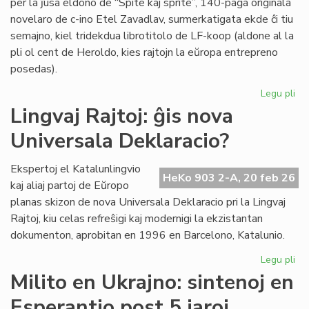
per la ĵusa eldono de “Spite kaj sprite”, 140-paĝa originala
novelaro de c-ino Etel Zavadlav, surmerkatigata ekde ĉi tiu
semajno, kiel tridekdua librotitolo de LF-koop (aldone al la
pli ol cent de Heroldo, kies rajtojn la eŭropa entrepreno
posedas).
Legu pli
pri
No
Lingvaj Rajtoj: ĝis nova
per
Universala Deklaracio?
en
la
ori
Ekspertoj el Katalunlingvio
HeKo 903 2-A, 20 feb 26
es
kaj aliaj partoj de Eŭropo
no
planas skizon de nova Universala Deklaracio pri la Lingvaj
Rajtoj, kiu celas refreŝigi kaj modernigi la ekzistantan
dokumenton, aprobitan en 1996 en Barcelono, Katalunio.
Legu pli
pri
Lin
Milito en Ukrajno: sintenoj en
Raj
Esperantio post 5 jaroj
ĝis