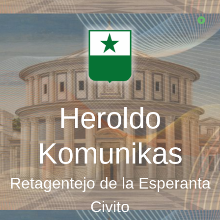
Skip
to
main
content
Heroldo
Komunikas
Retagentejo de la Esperanta
Civito