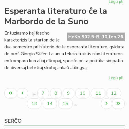
Legu pli
pri
NA
Esperanta literaturo ĉe la
en
Marbordo de la Suno
la
ke
de
Entuziasmo kaj fascino
HeKo 902 5-B, 10 feb 26
la
karakterizis la starton de la
IY
dua semestro pri historio de la esperanta literaturo, gvidata
ku
de prof. Giorgio Silfer. La unua lekcio traktis nian literaturon
en komparo kun aliaj eŭropaj, specife pri la politika simpatio
de diversaj beletraj skoloj ankaŭ alilingvaj.
Legu pli
pri
Es
Pagination
lit
Unua
Antaŭa
Paĝo
Paĝo
Paĝo
Paĝo
Aktuala
Paĝo
7
8
9
10
11
12
…
ĉe
paĝo
paĝo
paĝo
la
Paĝo
Paĝo
Paĝo
Next
Last
13
14
15
…
Ma
page
page
de
SERĈO
la
Su