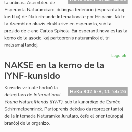
Kon
la ordinara Asembleo de
de
Esperanta Naturamikaro, dulingva federacio (esperanta kaj
Eŭ
kastilia) de Naturfreunde Internationale por Hispanio: fakte
la Asembleo okazis ekskluzive en esperanto, sub la
prezido de c-ano Carlos Spinola, ĉar esperantlingva estas la
kerno de la asocio, kaj partoprenis naturamikoj el tri
malsamaj landoj.
Legu pli
pri
Es
NAKSE en la kerno de la
Na
IYNF-kunsido
fi
gra
se
Kunsidis virtuale hodiaŭ la
HeKo 902 6-B, 11 feb 26
bo
delegitaro de
International
Young Naturefriends (IYNF)
, sub la kunordigo de Esmée
Schimmelpenninck. Partoprenis dekduo da reprezentantoj
de la Internacia Naturamika Junularo, ĉefe el orienteŭropaj
branĉoj de la organizo.