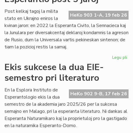
no
Un
Post kelkaj tagoj la milita
HeKo 903 1-A, 19 feb 26
De
stato en Ukrajno eniros la
kvinan jaron: en 2022 la Esperanta Civito, la Sennacieca kaj
la Junulara per diversakcentaj deklaroj kondamnis la agreson
de Rusio, dum la Universala vartis pekineskan sintenon; de
tiam la pozicioj restis la samaj.
Legu pli
pri
Mil
Ekis sukcese la dua EIE-
en
semestro pri literaturo
Ukr
sin
en
En la Esplora Instituto de
HeKo 902 9-B, 17 feb 26
Es
Esperantologio ekis la dua
po
semestro de la akademia jaro 2025/26 per la sukcesa
5
semajno en Malago, pri la esperanta literaturo. Ni dankas al
jar
Esperanta Naturamikaro kaj la proprietuloj pro la gastigado
en la naturamika Esperanto-Domo.