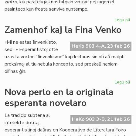
vintro
, kiu paraleligas nostalgian vintran pejzaĝon el
pasinteco kun frosta senviva nuntempo.
Legu pli
pri
Lit
Zamenhof kaj la Fina Venko
Foi
34
«Mi ne estas ﬁnvenkisto,
fru
HeKo 903 4-A, 23 feb 26
sed…» Esperantistoj ofte
ĉe
uzas la vorton “ﬁnvenkismo” kaj deklaras sin pli aŭ malpli
la
proksimaj al tiu nebula koncepto, sed preskaŭ neniam
pr
diﬁnas ĝin.
Legu pli
pri
Za
Nova perlo en la originala
kaj
esperanta novelaro
la
Fin
Ve
La tradicio subtena al
HeKo 903 3-B, 21 feb 26
intelekte dotitaj
esperantistinoj daŭras en Kooperativo de Literatura Foiro