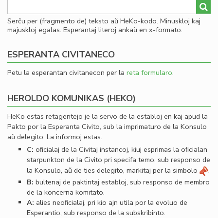
Serĉu per (fragmento de) teksto aŭ HeKo-kodo. Minuskloj kaj
majuskloj egalas. Esperantaj literoj ankaŭ en x-formato.
ESPERANTA CIVITANECO
Petu la esperantan civitanecon per la
reta formularo
.
HEROLDO KOMUNIKAS (HEKO)
HeKo estas retagentejo je la servo de la establoj en kaj apud la
Pakto por la Esperanta Civito, sub la imprimaturo de la Konsulo
aŭ delegito. La informoj estas:
C:
oﬁcialaj de la Civitaj instancoj, kiuj esprimas la oﬁcialan
starpunkton de la Civito pri specifa temo, sub responso de
la Konsulo, aŭ de ties delegito, markitaj per la simbolo
.
B:
bultenaj de paktintaj establoj, sub responso de membro
de la koncerna komitato.
A:
alies neoﬁcialaj, pri kio ajn utila por la evoluo de
Esperantio, sub responso de la subskribinto.