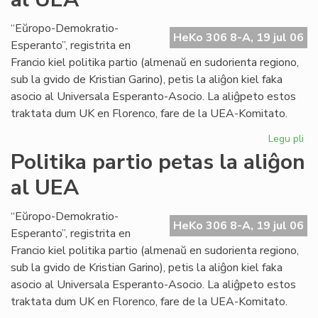
abo
ne
“Eŭropo-Demokratio-
HeKo 306 8-A, 19 jul 06
plu
Esperanto”, registrita en
en
Francio kiel politika partio (almenaŭ en sudorienta regiono,
fra
sub la gvido de Kristian Garino), petis la aliĝon kiel faka
asocio al Universala Esperanto-Asocio. La aliĝpeto estos
traktata dum UK en Florenco, fare de la UEA-Komitato.
Legu pli
pri
Pol
Politika partio petas la aliĝon
par
al UEA
pe
la
ali
“Eŭropo-Demokratio-
HeKo 306 8-A, 19 jul 06
al
Esperanto”, registrita en
UE
Francio kiel politika partio (almenaŭ en sudorienta regiono,
sub la gvido de Kristian Garino), petis la aliĝon kiel faka
asocio al Universala Esperanto-Asocio. La aliĝpeto estos
traktata dum UK en Florenco, fare de la UEA-Komitato.