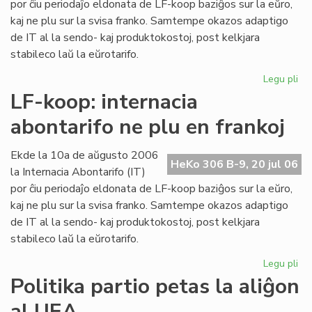
por ĉiu periodaĵo eldonata de LF-koop baziĝos sur la eŭro,
kaj ne plu sur la svisa franko. Samtempe okazos adaptigo
de IT al la sendo- kaj produktokostoj, post kelkjara
stabileco laŭ la eŭrotarifo.
Legu pli
pri
Int
LF-koop: internacia
abo
abontarifo ne plu en frankoj
ne
plu
en
Ekde la 10a de aŭgusto 2006
HeKo 306 B-9, 20 jul 06
fra
la Internacia Abontarifo (IT)
por ĉiu periodaĵo eldonata de LF-koop baziĝos sur la eŭro,
kaj ne plu sur la svisa franko. Samtempe okazos adaptigo
de IT al la sendo- kaj produktokostoj, post kelkjara
stabileco laŭ la eŭrotarifo.
Legu pli
pri
LF-
Politika partio petas la aliĝon
ko
al UEA
int