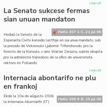
Legu pli
pri
La
La Senato sukcese fermas
Fo
sian unuan mandaton
ko
la
kr
HeKo 307 1-C, 21 jul 06
de
Hodiaŭ la Senato de la
la
Esperanta Civito kunsidis lastfoje en sia unua mandato, sub
Civ
la prezido de Vickonsulo Ljubomir Trifonchovski, pro la
foresto de la Konsulo, c-ano Walter Zelazny, subite okupita
pro la administra transdono de la oﬁco de universitata
rektoro en Pollando.
Legu pli
pri
La
Internacia abontarifo ne plu
Se
en frankoj
su
fe
sia
Ekde la 10a de aŭgusto 2006
HeKo 306 9-B, 20 jul 06
un
la Internacia Abontarifo (IT)
ma