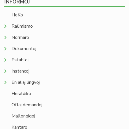
INFORMOJ
HeKo
Raŭmismo
Normaro
Dokumentoj
Establoj
Instancoj
En aliaj lingvoj
Heraldiko
Oftaj demandoj
Mallongigoj
Kantaro