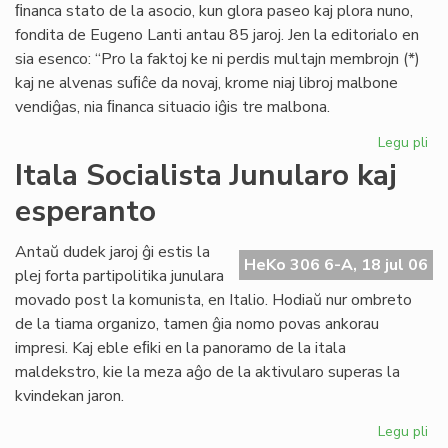
ﬁnanca stato de la asocio, kun glora paseo kaj plora nuno,
fondita de Eugeno Lanti antau 85 jaroj. Jen la editorialo en
sia esenco: “Pro la faktoj ke ni perdis multajn membrojn (*)
kaj ne alvenas suﬁĉe da novaj, krome niaj libroj malbone
vendiĝas, nia ﬁnanca situacio iĝis tre malbona.
Legu pli
pri
Gr
Itala Socialista Junularo kaj
fi
esperanto
kri
en
Se
Antaŭ dudek jaroj ĝi estis la
HeKo 306 6-A, 18 jul 06
As
plej forta partipolitika junulara
Tu
movado post la komunista, en Italio. Hodiaŭ nur ombreto
de la tiama organizo, tamen ĝia nomo povas ankorau
impresi. Kaj eble eﬁki en la panoramo de la itala
maldekstro, kie la meza aĝo de la aktivularo superas la
kvindekan jaron.
Legu pli
pri