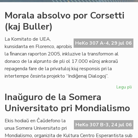
Morala absolvo por Corsetti
(kaj Buller)
La Komitato de UEA,
HeKo 307 A-4, 29 jul 06
kunsidanta en Florenco, aprobis
la ﬁnancan raporton 2005, inkluzive la transformon al
donaco de la alprunto de pli ol 17.000 eŭroj ankoraŭ
repagenda fare de la privatuloj kiuj responsis pri la
intertempe ĉesinta projekto “Indiĝenaj Dialogoj”.
Legu pli
pri
Mo
Inaŭguro de la Somera
ab
Universitato pri Mondialismo
po
Cor
(ka
Ekis hodiaŭ en Ĉaŭdefono la
HeKo 307 B-3, 24 jul 06
Bul
unua Somera Universitato pri
Mondialismo, organizita de Kultura Centro Esperantista sub