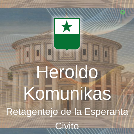
Skip
to
main
content
Heroldo
Komunikas
Retagentejo de la Esperanta
Civito