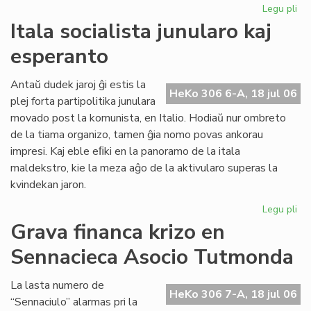
Legu pli
pri
Pol
Itala socialista junularo kaj
par
esperanto
pe
la
ali
Antaŭ dudek jaroj ĝi estis la
HeKo 306 6-A, 18 jul 06
al
plej forta partipolitika junulara
UE
movado post la komunista, en Italio. Hodiaŭ nur ombreto
de la tiama organizo, tamen ĝia nomo povas ankorau
impresi. Kaj eble eﬁki en la panoramo de la itala
maldekstro, kie la meza aĝo de la aktivularo superas la
kvindekan jaron.
Legu pli
pri
Ita
Grava financa krizo en
soc
Sennacieca Asocio Tutmonda
jun
kaj
es
La lasta numero de
HeKo 306 7-A, 18 jul 06
“Sennaciulo” alarmas pri la