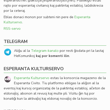
esperantio
.
net
(pakto[at]esperantio[dot]net)
. Publikigo estas
rajto por esperantaj civitanoj kaj paktintaj establoj, laŭdiskrecia
por la ceteraj.
Eblas donaci monon por subteni nin pere de
Esperanta
Kulturservo
.
RSS-servo
TELEGRAM
Aliĝu al la
Telegram-kanalo
por resti ĝisdata pri la lastaj
HeKomunikoj
kaj por komenti ilin
.
ESPERANTA KULTURSERVO
Esperanta Kulturservo
estas la konsorcia magazeno de la
Esperanta Civito. Tiu platformo ebligas la aliĝon al la
eventoj kaj kursoj organizataj de la paktintaj establoj, aĉeton de
eldonaĵoj, abonon al revuoj kaj multe pli. Vizitu ĝin tuj por
konatiĝi kun la aktivaĵoj kaj eldonaj novaĵoj de la konsorcio.