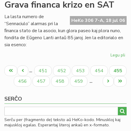
Ita
Grava financa krizo en SAT
Soc
Jun
La lasta numero de
kaj
HeKo 306 7-A, 18 jul 06
“Sennaciulo” alarmas pri la
es
ﬁnanca stato de la asocio, kun glora paseo kaj plora nuno,
fondita de Eŭgeno Lanti antaŭ 85 jaroj. Jen la editorialo en
sia esenco:
Legu pli
pri
Gr
Pagination
fi
Unua
Antaŭa
Paĝo
Paĝo
Paĝo
Paĝo
Aktual
451
452
453
454
455
…
kri
paĝo
paĝo
paĝo
en
Paĝo
Paĝo
Paĝo
Paĝo
Next
Last
456
457
458
459
…
SA
page
page
SERĈO
Serĉu per (fragmento de) teksto aŭ HeKo-kodo. Minuskloj kaj
majuskloj egalas. Esperantaj literoj ankaŭ en x-formato.