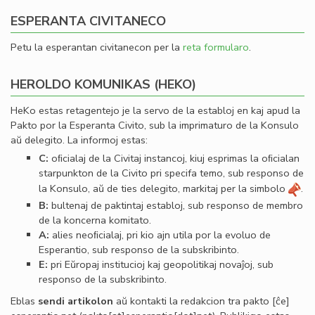
ESPERANTA CIVITANECO
Petu la esperantan civitanecon per la
reta formularo
.
HEROLDO KOMUNIKAS (HEKO)
HeKo estas retagentejo je la servo de la establoj en kaj apud la
Pakto por la Esperanta Civito, sub la imprimaturo de la Konsulo
aŭ delegito. La informoj estas:
C:
oﬁcialaj de la Civitaj instancoj, kiuj esprimas la oﬁcialan
starpunkton de la Civito pri specifa temo, sub responso de
la Konsulo, aŭ de ties delegito, markitaj per la simbolo
.
B:
bultenaj de paktintaj establoj, sub responso de membro
de la koncerna komitato.
A:
alies neoﬁcialaj, pri kio ajn utila por la evoluo de
Esperantio, sub responso de la subskribinto.
E:
pri Eŭropaj institucioj kaj geopolitikaj novaĵoj, sub
responso de la subskribinto.
Eblas
sendi
artikolon
aŭ kontakti la redakcion tra
pakto
[ĉe]