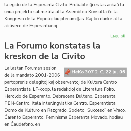
la egido de la Esperanta Civito. Probable ĝi estas ankaŭ la
unua projekto submetita al la Asembleo Konsulta ĉe la
Kongreso de la Popoloj kiu plenumiĝas. Kaj tio danke al la
aktiveco de Esperantianoj.
Legu pli
pri
In
La Forumo konstatas la
de
kreskon de la Civito
la
So
Uni
La lastan Foruman sesion
HeKo 307 2-C, 22 jul 06
pri
de la mandato 2001-2006
Mo
partoprenis delegitoj kaj observantoj de Kultura Centro
Esperantista, LF-koop, la redakcioj de Literatura Foiro,
Heroldo de Esperanto, Debrecena Bulteno, Esperanta
PEN-Centro, Itala Interlingvistika Centro, Esperantista
Domo de Kulturo en Razgrado, Societo “Sukceso” en Vraco,
Ĉarento Esperanto, Feminisma Esperanta Movado, hodiaŭ
en Ĉaŭdefono, en