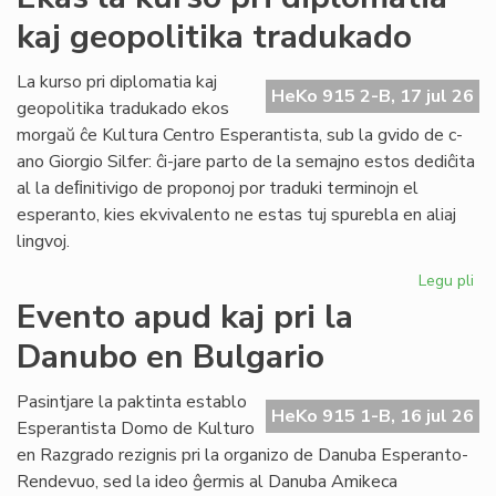
ka
kaj geopolitika tradukado
IJK
ris
for
La kurso pri diplomatia kaj
HeKo 915 2-B, 17 jul 26
def
geopolitika tradukado ekos
morgaŭ ĉe Kultura Centro Esperantista, sub la gvido de c-
ano Giorgio Silfer: ĉi-jare parto de la semajno estos dediĉita
al la deﬁnitivigo de proponoj por traduki terminojn el
esperanto, kies ekvivalento ne estas tuj spurebla en aliaj
lingvoj.
Legu pli
pri
Ek
Evento apud kaj pri la
la
Danubo en Bulgario
ku
pri
dip
Pasintjare la paktinta establo
HeKo 915 1-B, 16 jul 26
kaj
Esperantista Domo de Kulturo
geo
en Razgrado rezignis pri la organizo de Danuba Esperanto-
tr
Rendevuo, sed la ideo ĝermis al Danuba Amikeca