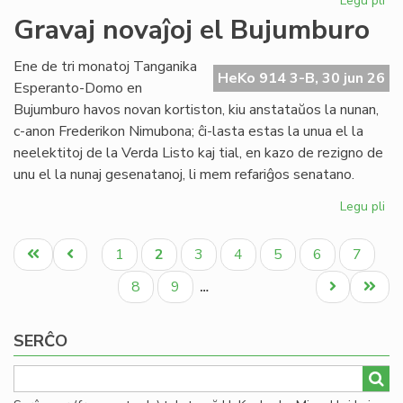
Legu pli
pri
Re
Gravaj novaĵoj el Bujumburo
la
lit
Ene de tri monatoj Tanganika
PE
HeKo 914 3-B, 30 jun 26
Esperanto-Domo en
pr
Bujumburo havos novan kortiston, kiu anstataŭos la nunan,
c-anon Frederikon Nimubona; ĉi-lasta estas la unua el la
neelektitoj de la Verda Listo kaj tial, en kazo de rezigno de
unu el la nunaj gesenatanoj, li mem refariĝos senatano.
Legu pli
pri
Gr
Pagination
nov
Unua
Antaŭa
Paĝo
Aktuala
Paĝo
Paĝo
Paĝo
Paĝo
Paĝo
1
2
3
4
5
6
7
el
paĝo
paĝo
paĝo
Bu
Paĝo
Paĝo
Next
Last
8
9
…
page
page
SERĈO