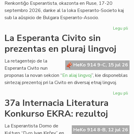
Renkontiĝo Esperantista, okazonta en Ruse, 17-20
septembro 2026, danke al la loka Esperanto-Societo kaj
sub la aŭspicio de Bulgara Esperanto-Asocio.
Legu pli
pri
Ev
La Esperanta Civito sin
ap
prezentas en pluraj lingvoj
kaj
pri
la
La retagentejo de la
HeKo 914 9-C, 15 jul 26
Da
Esperanta Civito nun
en
proponas la novan sekcion “
En aliaj lingvoj
”, kie disponeblas
Bul
sintezaj prezentoj pri la Civito en diversaj etnaj lingvoj.
Legu pli
pri
La
37a Internacia Literatura
Es
Konkurso EKRA: rezultoj
Civ
sin
pr
La Esperantista Domo de
HeKo 914 8-B, 12 jul 26
en
Kulturo “D-ro Ivan Kirĉev” en