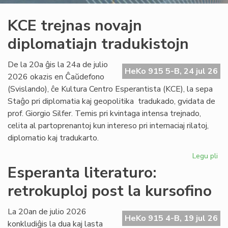
KCE trejnas novajn
diplomatiajn tradukistojn
De la 20a ĝis la 24a de julio
HeKo 915 5-B, 24 jul 26
2026 okazis en Ĉaŭdefono
(Svislando), ĉe Kultura Centro Esperantista (KCE), la sepa
Staĝo pri diplomatia kaj geopolitika tradukado, gvidata de
prof. Giorgio Silfer. Temis pri kvintaga intensa trejnado,
celita al partoprenantoj kun intereso pri internaciaj rilatoj,
diplomatio kaj tradukarto.
Legu pli
pri
KC
Esperanta literaturo:
tre
retrokuploj post la kursofino
no
dip
tra
La 20an de julio 2026
HeKo 915 4-B, 19 jul 26
konkludiĝis la dua kaj lasta