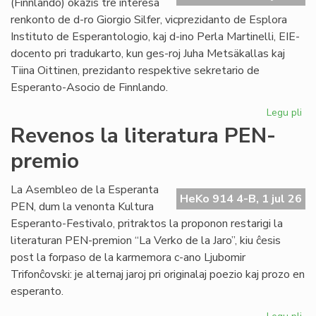
(Finnlando) okazis tre interesa
renkonto de d-ro Giorgio Silfer, vicprezidanto de Esplora
Instituto de Esperantologio, kaj d-ino Perla Martinelli, EIE-
docento pri tradukarto, kun ges-roj Juha Metsäkallas kaj
Tiina Oittinen, prezidanto respektive sekretario de
Esperanto-Asocio de Finnlando.
Legu pli
pri
Re
Revenos la literatura PEN-
de
premio
la
EIE
vic
La Asembleo de la Esperanta
HeKo 914 4-B, 1 jul 26
ku
PEN, dum la venonta Kultura
EA
Esperanto-Festivalo, pritraktos la proponon restarigi la
gvi
literaturan PEN-premion “La Verko de la Jaro”, kiu ĉesis
post la forpaso de la karmemora c-ano Ljubomir
Trifonĉovski: je alternaj jaroj pri originalaj poezio kaj prozo en
esperanto.