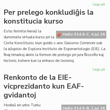
Legu pli
pri
KC
Per prelego konkludiĝis la
tr
konstitucia kurso
int
ril
al
Estis fermita hieraŭ la
HeKo 914 6-C, 4 jul 26
la
dumonata virtuala kurso pri la
Kap
Civita Konstitucio, kiun gvidis c-ano Giacomo Comincini sub
la aŭspicio de Esplora Instituto de Esperantologio (EIE). La
ﬁnaj rimarkoj akiris la formon de prelego pri jura ﬁlozoﬁo kaj
historio, kohere kun la enhavo de lecionoj.
Legu pli
pri
Pe
Renkonto de la EIE-
pr
vicprezidanto kun EAF-
kon
la
gvidantoj
kon
ku
Hodiaŭ en urbo Turku
HeKo 914 5-B, 2 jul 26