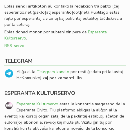
Eblas
sendi
artikolon
aŭ kontakti la redakcion tra
pakto
[ĉe]
esperantio
.
net
(pakto[at]esperantio[dot]net)
. Publikigo estas
rajto por esperantaj civitanoj kaj paktintaj establoj, laŭdiskrecia
por la ceteraj.
Eblas donaci monon por subteni nin pere de
Esperanta
Kulturservo
.
RSS-servo
TELEGRAM
Aliĝu al la
Telegram-kanalo
por resti ĝisdata pri la lastaj
HeKomunikoj
kaj por komenti ilin
.
ESPERANTA KULTURSERVO
Esperanta Kulturservo
estas la konsorcia magazeno de la
Esperanta Civito. Tiu platformo ebligas la aliĝon al la
eventoj kaj kursoj organizataj de la paktintaj establoj, aĉeton de
eldonaĵoj, abonon al revuoj kaj multe pli. Vizitu ĝin tuj por
konatiĝi kun la aktivaĵoj kaj eldonaj novaĵoj de la konsorcio.