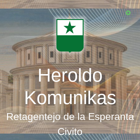
Skip
to
main
content
Heroldo
Komunikas
Retagentejo de la Esperanta
Civito