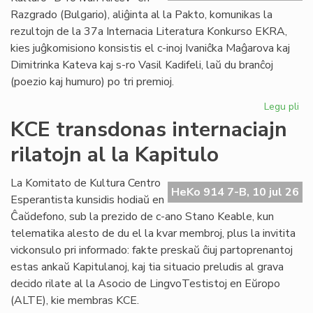
plu
Razgrado (Bulgario), aliĝinta al la Pakto, komunikas la
lin
rezultojn de la 37a Internacia Literatura Konkurso EKRA,
kies juĝkomisiono konsistis el c-inoj Ivaniĉka Maĝarova kaj
Dimitrinka Kateva kaj s-ro Vasil Kadifeli, laŭ du branĉoj
(poezio kaj humuro) po tri premioj.
Legu pli
pri
37
KCE transdonas internaciajn
Int
rilatojn al la Kapitulo
Lit
Ko
EK
La Komitato de Kultura Centro
HeKo 914 7-B, 10 jul 26
rez
Esperantista kunsidis hodiaŭ en
Ĉaŭdefono, sub la prezido de c-ano Stano Keable, kun
telematika alesto de du el la kvar membroj, plus la invitita
vickonsulo pri informado: fakte preskaŭ ĉiuj partoprenantoj
estas ankaŭ Kapitulanoj, kaj tia situacio preludis al grava
decido rilate al la Asocio de LingvoTestistoj en Eŭropo
(ALTE), kie membras KCE.