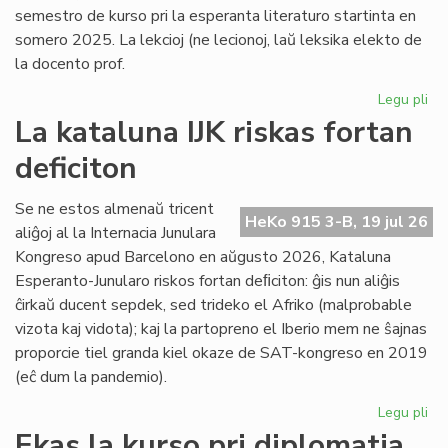
semestro de kurso pri la esperanta literaturo startinta en
somero 2025. La lekcioj (ne lecionoj, laŭ leksika elekto de
la docento prof.
Legu pli
pri
Es
La kataluna IJK riskas fortan
lit
deficiton
ret
po
la
Se ne estos almenaŭ tricent
HeKo 915 3-B, 19 jul 26
kur
aliĝoj al la Internacia Junulara
Kongreso apud Barcelono en aŭgusto 2026, Kataluna
Esperanto-Junularo riskos fortan deﬁciton: ĝis nun aliĝis
ĉirkaŭ ducent sepdek, sed trideko el Afriko (malprobable
vizota kaj vidota); kaj la partopreno el Iberio mem ne ŝajnas
proporcie tiel granda kiel okaze de SAT-kongreso en 2019
(eĉ dum la pandemio).
Legu pli
pri
La
Ekas la kurso pri diplomatia