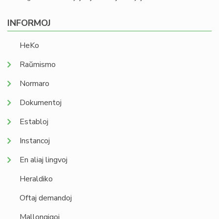
INFORMOJ
HeKo
Raŭmismo
Normaro
Dokumentoj
Establoj
Instancoj
En aliaj lingvoj
Heraldiko
Oftaj demandoj
Mallongigoj