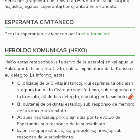
Serĉu per (fragmento de) teksto aŭ HeKo-kodo. Minuskloj kaj
majuskloj egalas. Esperantaj literoj ankaŭ en x-formato.
ESPERANTA CIVITANECO
Petu la esperantan civitanecon per la
reta formularo
.
HEROLDO KOMUNIKAS (HEKO)
HeKo estas retagentejo je la servo de la establoj en kaj apud la
Pakto por la Esperanta Civito, sub la imprimaturo de la Konsulo
aŭ delegito. La informoj estas:
C:
oﬁcialaj de la Civitaj instancoj, kiuj esprimas la oﬁcialan
starpunkton de la Civito pri specifa temo, sub responso de
la Konsulo, aŭ de ties delegito, markitaj per la simbolo
.
B:
bultenaj de paktintaj establoj, sub responso de membro
de la koncerna komitato.
A:
alies neoﬁcialaj, pri kio ajn utila por la evoluo de
Esperantio, sub responso de la subskribinto.
E:
pri Eŭropaj institucioj kaj geopolitikaj novaĵoj, sub
responso de la subskribinto.