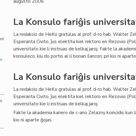
augusto 2006
,
La Konsulo fariĝis universita
La redakcio de HeKo gratulas al prof. d-ro hab. Walter Ze
por
Esperanta Civito, ĵus elektita kiel rektoro en Rezovio (Po
universitato kie li instruas de kelkaj jaroj. Fakte la akadem
konsuleco, kiu do portis al li bonan ŝancon; pri kio ni aparte
a
La Konsulo fariĝis universita
La redakcio de HeKo gratulas al prof. d-ro hab. Walter Ze
Esperanta Civito, ĵus elektita kiel rektoro en Rezovio (Po
ri
universitato kie li instruas de kelkaj jaroj.
Fakte la akademia kariero de c-ano Zelazny koincidis kun lia
kio ni aparte ĝojas.