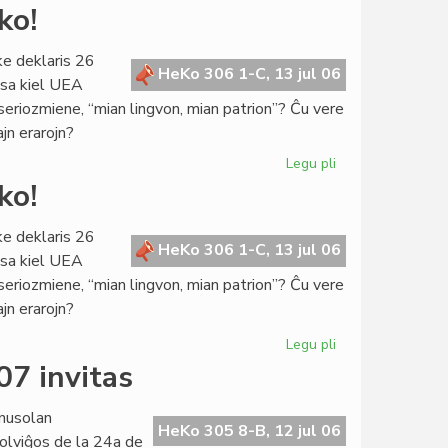
La
ko!
Konsulo
fariĝis
ke deklaris 26
universitata
HeKo 306 1-C, 13 jul 06
ksa kiel UEA
rektoro
 seriozmiene, “mian lingvon, mian patrion”? Ĉu vere
ajn erarojn?
Legu pli
pri
De
ko!
kia
pupitro
ke deklaris 26
venas
HeKo 306 1-C, 13 jul 06
ksa kiel UEA
la
 seriozmiene, “mian lingvon, mian patrion”? Ĉu vere
prediko!
ajn erarojn?
Legu pli
pri
De
07 invitas
kia
pupitro
nusolan
venas
HeKo 305 8-B, 12 jul 06
olviĝos de la 24a de