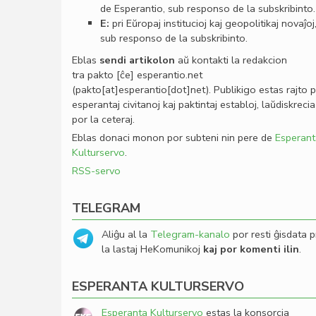
de Esperantio, sub responso de la subskribinto.
E:
pri Eŭropaj institucioj kaj geopolitikaj novaĵoj
sub responso de la subskribinto.
Eblas
sendi
artikolon
aŭ kontakti la redakcion
tra
pakto
[ĉe]
esperantio
.
net
(pakto[at]esperantio[dot]net)
. Publikigo estas rajto 
esperantaj civitanoj kaj paktintaj establoj, laŭdiskrecia
por la ceteraj.
Eblas donaci monon por subteni nin pere de
Esperant
Kulturservo
.
RSS-servo
TELEGRAM
Aliĝu al la
Telegram-kanalo
por resti ĝisdata p
la lastaj HeKomunikoj
kaj por komenti ilin
.
ESPERANTA KULTURSERVO
Esperanta Kulturservo
estas la konsorcia