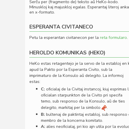
Serĉu per (fragmento de) teksto aŭ HeKo-kodo.
Minuskloj kaj majuskloj egalas. Esperantaj literoj ank
en x-formato.
ESPERANTA CIVITANECO
Petu la esperantan civitanecon per la
reta formularo
.
HEROLDO KOMUNIKAS (HEKO)
HeKo estas retagentejo je la servo de la establoj en 
apud la Pakto por la Esperanta Civito, sub la
imprimaturo de la Konsulo aŭ delegito. La informoj
estas:
C:
oﬁcialaj de la Civitaj instancoj, kiuj esprimas 
oﬁcialan starpunkton de la Civito pri specifa
temo, sub responso de la Konsulo, aŭ de ties
delegito, markitaj per la simbolo
.
B:
bultenaj de paktintaj establoj, sub responso
membro de la koncerna komitato.
A:
alies neoﬁcialaj, pri kio ajn utila por la evolu