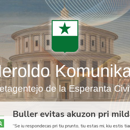
eroldo Komunik
etagentejo de la Esperanta Civi
Buller evitas akuzon pri mil
“Se iu respondecas pri tiu prunto, tiu estas mi, kiu estis ti