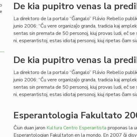
De kia pupitro venas la predi
mo
de
La direktoro de la portalo “Ĝangalo” Flávio Rebello publi
junio 2006: “Ĉu vere organizaĵo granda, tradicia kaj ample
sentas sin premata de 50 personoj, kiuj provas ludi, eĉ se
ni, esperantistoj, estas idiotaj personoj, kiuj ripetas ĉiam si
De kia pupitro venas la predi
La direktoro de la portalo “Ĝangalo” Flávio Rebello publi
junio 2006: “Ĉu vere organizaĵo granda, tradicia kaj ample
sentas sin premata de 50 personoj, kiuj provas ludi, eĉ se
ni, esperantistoj, estas idiotaj personoj, kiuj ripetas ĉiam si
Esperantologia Fakultato 20
Ĉiun duan jaron
Kultura Centro Esperantista
proponas la u
Esperantologian Fakultaton en la mondo. En 2007 ĝi disv