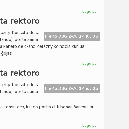
pri
evoluigo
Legu pli
pri
La
ta rektoro
Civita
banko
lazny, Konsulo de la
en
HeKo 306 2-A, 14 jul 06
llando), por la sama
konferenco
ia kariero de c-ano Zelazny koincidis kun lia
pri
 ĝojas.
evoluigo
Legu pli
pri
La
ta rektoro
Konsulo
fariĝis
lazny, Konsulo de la
universitata
HeKo 306 2-A, 14 jul 06
llando), por la sama
rektoro
 konsuleco, kiu do portis al li bonan ŝancon; pri
Legu pli
pri