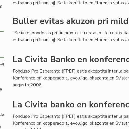
estrarano pri ﬁnancoj]. Se la komitato en Florenco volas aku
aŭ
Buller evitas akuzon pri mil
“Se iu respondecas pri tiu prunto, tiu estas mi, kiu estis ti
estrarano pri ﬁnancoj]. Se la komitato en Florenco volas aku
La Civita Banko en konferenc
kaj
Fonduso Pro Esperanto (FPEF) estis akceptita inter la pa
Konferenco pri kooperado al evoluigo, okazonta en Svisla
augusto 2006.
la
La Civita banko en konferenc
 de
Fonduso Pro Esperanto (FPEF) estis akceptita inter la pa
Konferenco pri kooperado al evoluigo, okazonta en Svisla
o