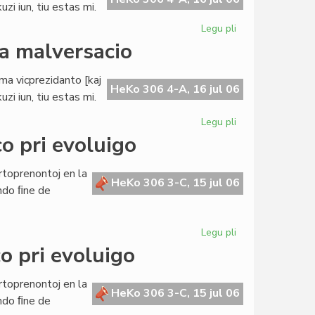
zi iun, tiu estas mi.
Legu pli
pri
Buller
da malversacio
evitas
akuzon
ama vicprezidanto [kaj
pri
HeKo 306 4-A, 16 jul 06
zi iun, tiu estas mi.
milda
malversacio
Legu pli
pri
Buller
o pri evoluigo
evitas
akuzon
rtoprenontoj en la
pri
HeKo 306 3-C, 15 jul 06
ndo ﬁne de
milda
malversacio
Legu pli
pri
La
o pri evoluigo
Civita
Banko
rtoprenontoj en la
en
HeKo 306 3-C, 15 jul 06
ndo ﬁne de
konferenco