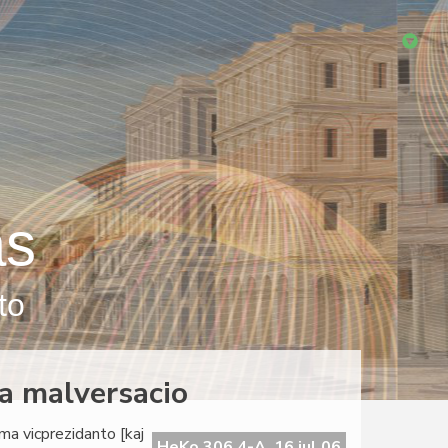
as
to
da malversacio
ama vicprezidanto [kaj
HeKo 306 4-A, 16 jul 06