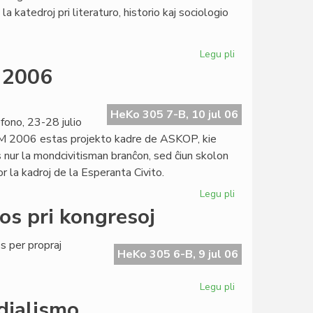
la
a katedroj pri literaturo, historio kaj sociologio
prediko!
Legu pli
pri
Esperantologia
M 2006
Fakultato
2007
invitas
HeKo 305 7-B, 10 jul 06
ono, 23-28 julio
M 2006 estas projekto kadre de ASKOP, kie
 nur la mondcivitisman branĉon, sed ĉiun skolon
r la kadroj de la Esperanta Civito.
Legu pli
pri
Definitiva
os pri kongresoj
kalendaro
de
 per propraj
SUM
HeKo 305 6-B, 9 jul 06
2006
Legu pli
pri
Heroldo
dialismo