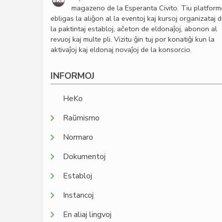
magazeno de la Esperanta Civito. Tiu platfor
ebligas la aliĝon al la eventoj kaj kursoj organizataj 
la paktintaj establoj, aĉeton de eldonaĵoj, abonon al
revuoj kaj multe pli. Vizitu ĝin tuj por konatiĝi kun la
aktivaĵoj kaj eldonaj novaĵoj de la konsorcio.
INFORMOJ
HeKo
Raŭmismo
Normaro
Dokumentoj
Establoj
Instancoj
En aliaj lingvoj