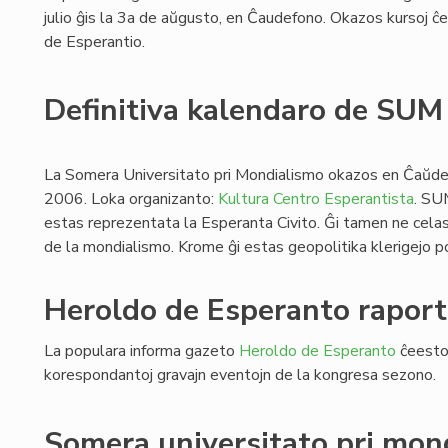
julio ĝis la 3a de aŭgusto, en Ĉaudefono. Okazos kursoj ĉe l
de Esperantio.
Definitiva kalendaro de SU
La Somera Universitato pri Mondialismo okazos en Ĉaŭdef
2006. Loka organizanto:
Kultura Centro Esperantista
. SU
estas reprezentata la Esperanta Civito. Ĝi tamen ne celas
de la mondialismo. Krome ĝi estas geopolitika klerigejo po
Heroldo de Esperanto raport
La populara informa gazeto
Heroldo de Esperanto
ĉeestos
korespondantoj gravajn eventojn de la kongresa sezono.
Somera universitato pri mon