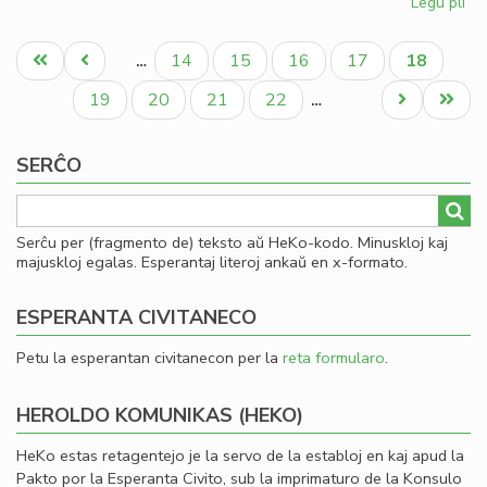
Legu pli
pri
Dir
Pagination
pri
Unua
Antaŭa
Paĝo
Paĝo
Paĝo
Paĝo
Aktuala
14
15
16
17
18
…
la
paĝo
paĝo
paĝo
pa
Paĝo
Paĝo
Paĝo
Paĝo
Next
Last
19
20
21
22
…
en
page
page
la
SERĈO
Fo
ta
Serĉu per (fragmento de) teksto aŭ HeKo-kodo. Minuskloj kaj
majuskloj egalas. Esperantaj literoj ankaŭ en x-formato.
ESPERANTA CIVITANECO
Petu la esperantan civitanecon per la
reta formularo
.
HEROLDO KOMUNIKAS (HEKO)
HeKo estas retagentejo je la servo de la establoj en kaj apud la
Pakto por la Esperanta Civito, sub la imprimaturo de la Konsulo