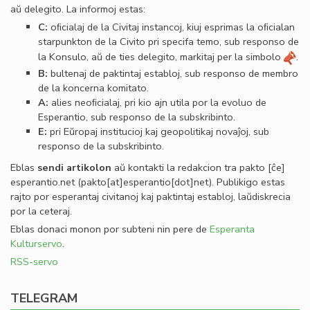
aŭ delegito. La informoj estas:
C:
oﬁcialaj de la Civitaj instancoj, kiuj esprimas la oﬁcialan
starpunkton de la Civito pri specifa temo, sub responso de
la Konsulo, aŭ de ties delegito, markitaj per la simbolo
.
B:
bultenaj de paktintaj establoj, sub responso de membro
de la koncerna komitato.
A:
alies neoﬁcialaj, pri kio ajn utila por la evoluo de
Esperantio, sub responso de la subskribinto.
E:
pri Eŭropaj institucioj kaj geopolitikaj novaĵoj, sub
responso de la subskribinto.
Eblas
sendi
artikolon
aŭ kontakti la redakcion tra
pakto
[ĉe]
esperantio
.
net
(pakto[at]esperantio[dot]net)
. Publikigo estas
rajto por esperantaj civitanoj kaj paktintaj establoj, laŭdiskrecia
por la ceteraj.
Eblas donaci monon por subteni nin pere de
Esperanta
Kulturservo
.
RSS-servo
TELEGRAM