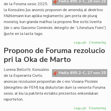
HeKo 895 3-C, 28 nov 25
Koutny
de la Foruma sesio 2025:
pri
la Konsulino ĵus anoncis proponon de amendoj al direktivo
lingvistiko
Mühlemann kun aplika reglamento; jam preta de pluraj
monatoj, kun granda malfruo la propono ﬁne estis liverita
(de c-ano Giacomo Comincini, delegito de “Literatura Foiro”)
ĝuste en la lasta tago.
Legu pli
pri
2 komentoj
Liverita
Propono de Foruma rezolucio
la
pri la Oka de Marto
reformopropon
de
direktivo
Lorena Bellotti, Konsulino
HeKo 895 2-C, 27 nov 25
Mühlemann
de la Esperanta Civito,
anoncas rezolucion proponitan de c-ino Viviana Piccinini
(delegitino de FEM) kaj diskutotan dum la venonta Foruma
sesio, al kiu la paktinta establo prezentos enkondukan
raporteton.
Legu pli
pri
5 komentoj