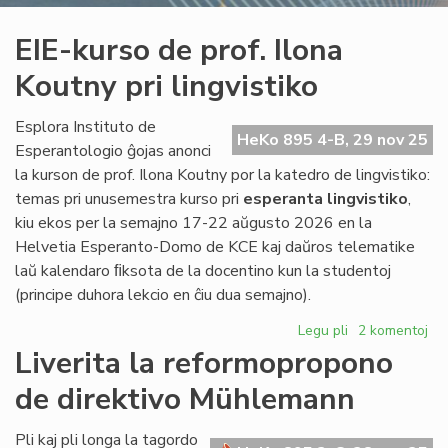
EIE-kurso de prof. Ilona
Koutny pri lingvistiko
Esplora Instituto de
HeKo 895 4-B, 29 nov 25
Esperantologio ĝojas anonci
la kurson de prof. Ilona Koutny por la katedro de lingvistiko:
temas pri unusemestra kurso pri
esperanta lingvistiko
,
kiu ekos per la semajno 17-22 aŭgusto 2026 en la
Helvetia Esperanto-Domo de KCE kaj daŭros telematike
laŭ kalendaro ﬁksota de la docentino kun la studentoj
(principe duhora lekcio en ĉiu dua semajno).
Legu pli
pri
2 komentoj
EIE-
Liverita la reformopropono
kurso
de direktivo Mühlemann
de
prof.
Ilona
Pli kaj pli longa la tagordo