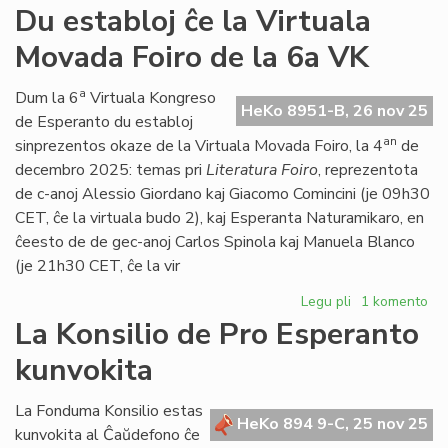
Propono
Du establoj ĉe la Virtuala
de
Movada Foiro de la 6a VK
Foruma
rezolucio
pri
a
Dum la 6
Virtuala Kongreso
HeKo 8951-B, 26 nov 25
la
de Esperanto du establoj
Oka
an
sinprezentos okaze de la Virtuala Movada Foiro, la 4
de
de
decembro 2025: temas pri
Literatura Foiro
, reprezentota
Marto
de c-anoj Alessio Giordano kaj Giacomo Comincini (je 09h30
CET, ĉe la virtuala budo 2), kaj Esperanta Naturamikaro, en
ĉeesto de de gec-anoj Carlos Spinola kaj Manuela Blanco
(je 21h30 CET, ĉe la vir
Legu pli
pri
1 komento
Du
La Konsilio de Pro Esperanto
establoj
kunvokita
ĉe
la
Virtuala
La Fonduma Konsilio estas
HeKo 894 9-C, 25 nov 25
Movada
kunvokita al Ĉaŭdefono ĉe