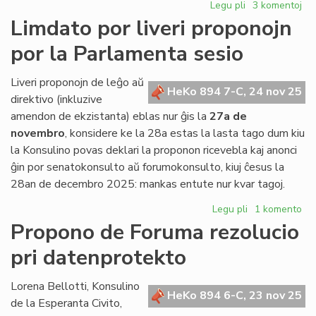
Legu pli
pri
3 komentoj
Ĉu
Limdato por liveri proponojn
vere
por la Parlamenta sesio
vendo
kaj
transloko
Liveri proponojn de leĝo aŭ
HeKo 894 7-C, 24 nov 25
en
direktivo (inkluzive
Roterdamo?
amendon de ekzistanta) eblas nur ĝis la
27a de
novembro
, konsidere ke la 28a estas la lasta tago dum kiu
la Konsulino povas deklari la proponon ricevebla kaj anonci
ĝin por senatokonsulto aŭ forumokonsulto, kiuj ĉesus la
28an de decembro 2025: mankas entute nur kvar tagoj.
Legu pli
pri
1 komento
Limdato
Propono de Foruma rezolucio
por
pri datenprotekto
liveri
proponojn
por
Lorena Bellotti, Konsulino
HeKo 894 6-C, 23 nov 25
la
de la Esperanta Civito,
Parlamenta