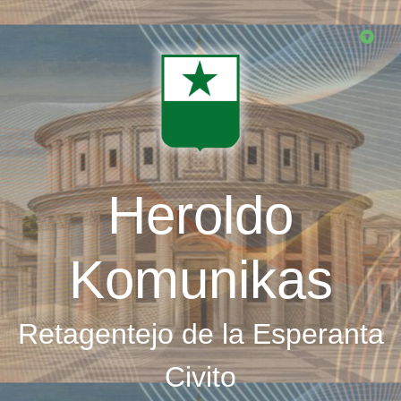
Skip
to
main
content
Heroldo
Komunikas
Retagentejo de la Esperanta
Civito