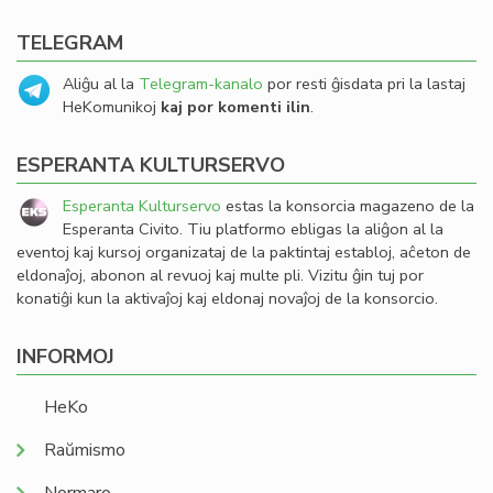
TELEGRAM
Aliĝu al la
Telegram-kanalo
por resti ĝisdata pri la lastaj
HeKomunikoj
kaj por komenti ilin
.
ESPERANTA KULTURSERVO
Esperanta Kulturservo
estas la konsorcia magazeno de la
Esperanta Civito. Tiu platformo ebligas la aliĝon al la
eventoj kaj kursoj organizataj de la paktintaj establoj, aĉeton de
eldonaĵoj, abonon al revuoj kaj multe pli. Vizitu ĝin tuj por
konatiĝi kun la aktivaĵoj kaj eldonaj novaĵoj de la konsorcio.
INFORMOJ
HeKo
Raŭmismo