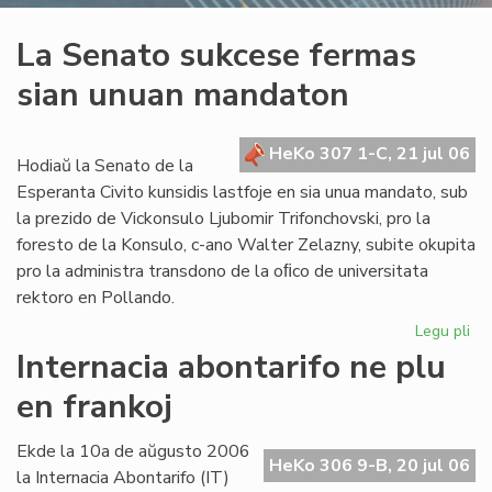
La Senato sukcese fermas
sian unuan mandaton
HeKo 307 1-C, 21 jul 06
Hodiaŭ la Senato de la
Esperanta Civito kunsidis lastfoje en sia unua mandato, sub
la prezido de Vickonsulo Ljubomir Trifonchovski, pro la
foresto de la Konsulo, c-ano Walter Zelazny, subite okupita
pro la administra transdono de la oﬁco de universitata
rektoro en Pollando.
Legu pli
pri
La
Internacia abontarifo ne plu
Se
en frankoj
su
fe
sia
Ekde la 10a de aŭgusto 2006
HeKo 306 9-B, 20 jul 06
un
la Internacia Abontarifo (IT)