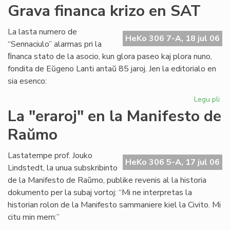
Ita
Grava financa krizo en SAT
Soc
Jun
La lasta numero de
kaj
HeKo 306 7-A, 18 jul 06
“Sennaciulo” alarmas pri la
es
ﬁnanca stato de la asocio, kun glora paseo kaj plora nuno,
fondita de Eŭgeno Lanti antaŭ 85 jaroj. Jen la editorialo en
sia esenco:
Legu pli
pri
Gr
La "eraroj" en la Manifesto de
fi
Raŭmo
kri
en
SA
Lastatempe prof. Jouko
HeKo 306 5-A, 17 jul 06
Lindstedt, la unua subskribinto
de la Manifesto de Raŭmo, publike revenis al la historia
dokumento per la subaj vortoj: “Mi ne interpretas la
historian rolon de la Manifesto sammaniere kiel la Civito. Mi
citu min mem:”