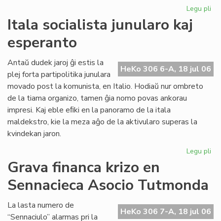
Legu pli
pri
Pol
Itala socialista junularo kaj
par
esperanto
pe
la
ali
Antaŭ dudek jaroj ĝi estis la
HeKo 306 6-A, 18 jul 06
al
plej forta partipolitika junulara
UE
movado post la komunista, en Italio. Hodiaŭ nur ombreto
de la tiama organizo, tamen ĝia nomo povas ankorau
impresi. Kaj eble eﬁki en la panoramo de la itala
maldekstro, kie la meza aĝo de la aktivularo superas la
kvindekan jaron.
Legu pli
pri
Ita
Grava financa krizo en
soc
Sennacieca Asocio Tutmonda
jun
kaj
es
La lasta numero de
HeKo 306 7-A, 18 jul 06
“Sennaciulo” alarmas pri la