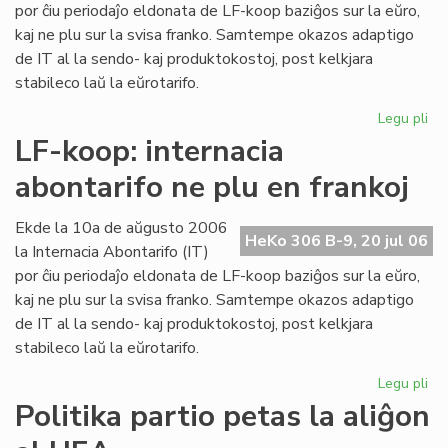
ma
por ĉiu periodaĵo eldonata de LF-koop baziĝos sur la eŭro,
kaj ne plu sur la svisa franko. Samtempe okazos adaptigo
de IT al la sendo- kaj produktokostoj, post kelkjara
stabileco laŭ la eŭrotarifo.
Legu pli
pri
Int
LF-koop: internacia
abo
abontarifo ne plu en frankoj
ne
plu
en
Ekde la 10a de aŭgusto 2006
HeKo 306 B-9, 20 jul 06
fra
la Internacia Abontarifo (IT)
por ĉiu periodaĵo eldonata de LF-koop baziĝos sur la eŭro,
kaj ne plu sur la svisa franko. Samtempe okazos adaptigo
de IT al la sendo- kaj produktokostoj, post kelkjara
stabileco laŭ la eŭrotarifo.
Legu pli
pri
LF-
Politika partio petas la aliĝon
ko
int