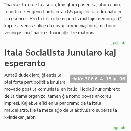
ﬁnanca stato de la asocio, kun glora paseo kaj plora nuno,
fondita de Eugeno Lanti antau 85 jaroj. Jen la editorialo en
sia esenco: “Pro la faktoj ke ni perdis multajn membrojn (*)
kaj ne alvenas suﬁĉe da novaj, krome niaj libroj malbone
vendiĝas, nia ﬁnanca situacio iĝis tre malbona.
Legu pli
pri
Gr
Itala Socialista Junularo kaj
fi
esperanto
kri
en
Se
Antaŭ dudek jaroj ĝi estis la
HeKo 306 6-A, 18 jul 06
As
plej forta partipolitika junulara
Tu
movado post la komunista, en Italio. Hodiaŭ nur ombreto
de la tiama organizo, tamen ĝia nomo povas ankorau
impresi. Kaj eble eﬁki en la panoramo de la itala
maldekstro, kie la meza aĝo de la aktivularo superas la
kvindekan jaron.
Legu pli
pri