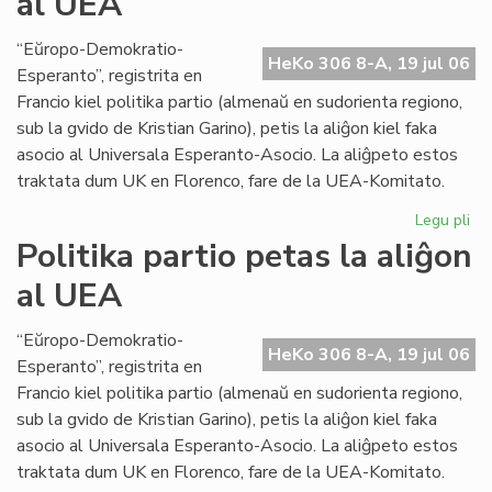
al UEA
abo
ne
“Eŭropo-Demokratio-
HeKo 306 8-A, 19 jul 06
plu
Esperanto”, registrita en
en
Francio kiel politika partio (almenaŭ en sudorienta regiono,
fra
sub la gvido de Kristian Garino), petis la aliĝon kiel faka
asocio al Universala Esperanto-Asocio. La aliĝpeto estos
traktata dum UK en Florenco, fare de la UEA-Komitato.
Legu pli
pri
Pol
Politika partio petas la aliĝon
par
al UEA
pe
la
ali
“Eŭropo-Demokratio-
HeKo 306 8-A, 19 jul 06
al
Esperanto”, registrita en
UE
Francio kiel politika partio (almenaŭ en sudorienta regiono,
sub la gvido de Kristian Garino), petis la aliĝon kiel faka
asocio al Universala Esperanto-Asocio. La aliĝpeto estos
traktata dum UK en Florenco, fare de la UEA-Komitato.