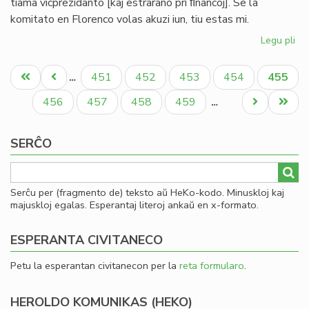
tiama vicprezidanto [kaj estrarano pri ﬁnancoj]. Se la
komitato en Florenco volas akuzi iun, tiu estas mi.
Legu pli
pri
Bul
Pagination
evi
Unua
Antaŭa
Paĝo
Paĝo
Paĝo
Paĝo
Aktual
451
452
453
454
455
…
ak
paĝo
paĝo
paĝo
pri
Paĝo
Paĝo
Paĝo
Paĝo
Next
Last
456
457
458
459
…
mi
page
page
ma
SERĈO
Serĉu per (fragmento de) teksto aŭ HeKo-kodo. Minuskloj kaj
majuskloj egalas. Esperantaj literoj ankaŭ en x-formato.
ESPERANTA CIVITANECO
Petu la esperantan civitanecon per la
reta formularo
.
HEROLDO KOMUNIKAS (HEKO)