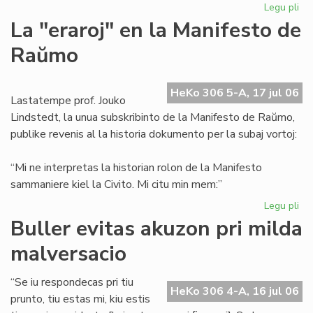
Legu pli
pri
La
La "eraroj" en la Manifesto de
"er
Raŭmo
en
la
Ma
HeKo 306 5-A, 17 jul 06
de
Lastatempe prof. Jouko
Ra
Lindstedt, la unua subskribinto de la Manifesto de Raŭmo,
publike revenis al la historia dokumento per la subaj vortoj:
“Mi ne interpretas la historian rolon de la Manifesto
sammaniere kiel la Civito. Mi citu min mem:”
Legu pli
pri
La
Buller evitas akuzon pri milda
"er
malversacio
en
la
Ma
“Se iu respondecas pri tiu
HeKo 306 4-A, 16 jul 06
de
prunto, tiu estas mi, kiu estis
Ra