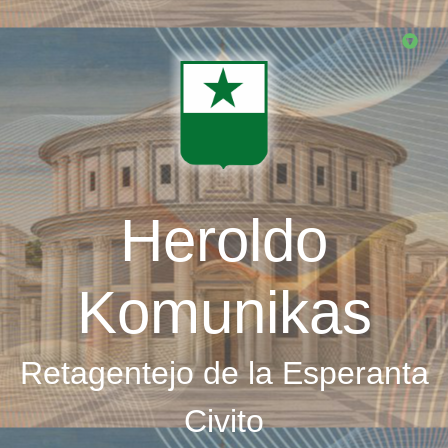
Skip
to
main
content
Heroldo
Komunikas
Retagentejo de la Esperanta
Civito