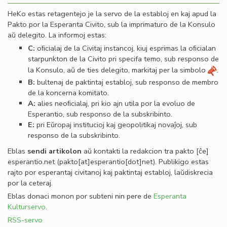
HeKo estas retagentejo je la servo de la establoj en kaj apud la
Pakto por la Esperanta Civito, sub la imprimaturo de la Konsulo
aŭ delegito. La informoj estas:
C:
oﬁcialaj de la Civitaj instancoj, kiuj esprimas la oﬁcialan
starpunkton de la Civito pri specifa temo, sub responso de
la Konsulo, aŭ de ties delegito, markitaj per la simbolo
.
B:
bultenaj de paktintaj establoj, sub responso de membro
de la koncerna komitato.
A:
alies neoﬁcialaj, pri kio ajn utila por la evoluo de
Esperantio, sub responso de la subskribinto.
E:
pri Eŭropaj institucioj kaj geopolitikaj novaĵoj, sub
responso de la subskribinto.
Eblas
sendi
artikolon
aŭ kontakti la redakcion tra
pakto
[ĉe]
esperantio
.
net
(pakto[at]esperantio[dot]net)
. Publikigo estas
rajto por esperantaj civitanoj kaj paktintaj establoj, laŭdiskrecia
por la ceteraj.
Eblas donaci monon por subteni nin pere de
Esperanta
Kulturservo
.
RSS-servo