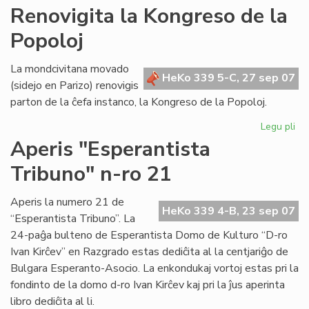
AR
Renovigita la Kongreso de la
tre
Popoloj
su
en
Po
La mondcivitana movado
HeKo 339 5-C, 27 sep 07
(sidejo en Parizo) renovigis
parton de la ĉefa instanco, la Kongreso de la Popoloj.
Legu pli
pri
Re
Aperis "Esperantista
la
Tribuno" n-ro 21
Ko
de
la
Aperis la numero 21 de
HeKo 339 4-B, 23 sep 07
Po
“Esperantista Tribuno”. La
24-paĝa bulteno de Esperantista Domo de Kulturo “D-ro
Ivan Kirĉev” en Razgrado estas dediĉita al la centjariĝo de
Bulgara Esperanto-Asocio. La enkondukaj vortoj estas pri la
fondinto de la domo d-ro Ivan Kirĉev kaj pri la ĵus aperinta
libro dediĉita al li.