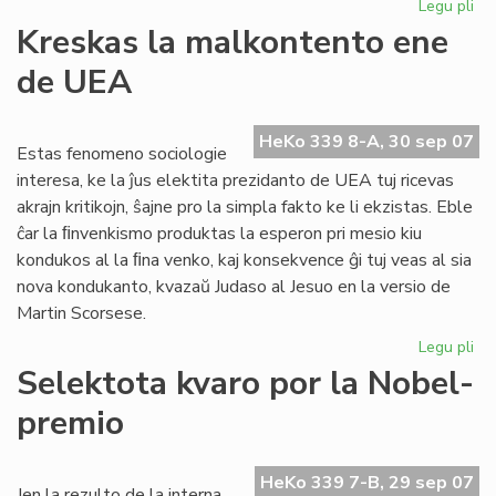
Legu pli
pri
Inv
Kreskas la malkontento ene
al
de UEA
CN
HeKo 339 8-A, 30 sep 07
Estas fenomeno sociologie
interesa, ke la ĵus elektita prezidanto de UEA tuj ricevas
akrajn kritikojn, ŝajne pro la simpla fakto ke li ekzistas. Eble
ĉar la ﬁnvenkismo produktas la esperon pri mesio kiu
kondukos al la ﬁna venko, kaj konsekvence ĝi tuj veas al sia
nova kondukanto, kvazaŭ Judaso al Jesuo en la versio de
Martin Scorsese.
Legu pli
pri
Kr
Selektota kvaro por la Nobel-
la
premio
ma
en
de
HeKo 339 7-B, 29 sep 07
UE
Jen la rezulto de la interna