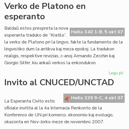
An
Verko de Platono en
Pol
esperanto
jar
po
Baldaŭ estos prespreta la nova
HeKo 340 1-B, 5 okt 07
esperanta traduko de “Kratilo”,
la verko de Platono pri la lingvo, fakte la fundamento de la
lingvistiko dum la antikva kaj meza epokoj. La tradukon
realigis, respektive revizias, c-anoj Armando Zecchin kaj
Giorgio Silfer, kiu ankaŭ verkos la enkondukon.
Legu pli
pri
Ve
Invito al CNUCED/UNCTAD
de
Pl
en
HeKo 339 9-C, 4 okt 07
La Esperanta Civito estis
es
oﬁciale invitita al la 4a Internacia Renkonto de la
Konferenco de UN pri komerco, ekonomio kaj evoluigo,
okazonta en Nov-Jorko meze de novembro 2007.