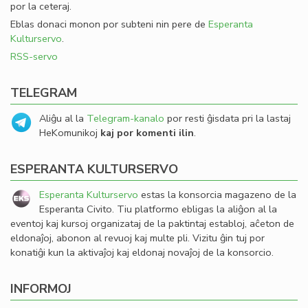
por la ceteraj.
Eblas donaci monon por subteni nin pere de
Esperanta
Kulturservo
.
RSS-servo
TELEGRAM
Aliĝu al la
Telegram-kanalo
por resti ĝisdata pri la lastaj
HeKomunikoj
kaj por komenti ilin
.
ESPERANTA KULTURSERVO
Esperanta Kulturservo
estas la konsorcia magazeno de la
Esperanta Civito. Tiu platformo ebligas la aliĝon al la
eventoj kaj kursoj organizataj de la paktintaj establoj, aĉeton de
eldonaĵoj, abonon al revuoj kaj multe pli. Vizitu ĝin tuj por
konatiĝi kun la aktivaĵoj kaj eldonaj novaĵoj de la konsorcio.
INFORMOJ