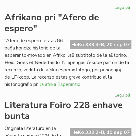
Legu pli
pri
Ap
Afrikano pri "Afero de
"Es
espero"
Tr
n-
ro
“Afero de espero” estas 86-
HeKo 339 3-B, 20 sep 07
21
paĝa konciza historio de la
esperanto-movado en Afriko, laŭ subtitolo de la aŭtorino,
Heidi Goes el Nederlando. Ni aperigas ĉi-sube parton de la
recenzo, verkita de afrika esperantologo, por periodaĵoj
de LF-koop. La recenzo estas grava kontribuo al la
historiograﬁo pri
la afrika Esperantio
.
Legu pli
pri
Af
Literatura Foiro 228 enhave
pri
bunta
"A
de
es
Originala literaturo en la
HeKo 339 2-B, 19 sep 07
aŭgusta numero 228 de la