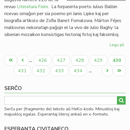
revuo
Literatura Foiro
. La forpasinta poeto Julius Balbin
ricevas omaĝon per sia poemo pri Janis Lipke kaj per
biograﬁa artikolo de Zoﬁa Banet Fornalowa. Márton Féjes
malkovras nekonatajn paĝojn el la vivo de Julio Baghy: la
siberian mozaikon konsistigas historiaj fotoj kaj faksimiloj.
Legu pli
pri
Lit
Pagination
Foi
Unua
Antaŭa
Paĝo
Paĝo
Paĝo
Paĝo
Aktual
426
427
428
429
430
…
22
paĝo
paĝo
paĝo
en
Paĝo
Paĝo
Paĝo
Paĝo
Next
Last
431
432
433
434
…
bu
page
page
SERĈO
Serĉu per (fragmento de) teksto aŭ HeKo-kodo. Minuskloj kaj
majuskloj egalas. Esperantaj literoj ankaŭ en x-formato.
ESPERANTA CIVITANECO