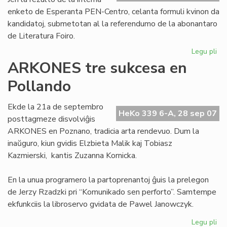
enketo de Esperanta PEN-Centro, celanta formuli kvinon da
kandidatoj, submetotan al la referendumo de la abonantaro
de Literatura Foiro.
Legu pli
pri
Se
ARKONES tre sukcesa en
kv
Pollando
po
la
No
Ekde la 21a de septembro
HeKo 339 6-A, 28 sep 07
pr
posttagmeze disvolviĝis
ARKONES en Poznano, tradicia arta rendevuo. Dum la
inaŭguro, kiun gvidis Elzbieta Malik kaj Tobiasz
Kazmierski, kantis Zuzanna Kornicka.
En la unua programero la partoprenantoj ĝuis la prelegon
de Jerzy Rzadzki pri “Komunikado sen perforto”. Samtempe
ekfunkciis la libroservo gvidata de Pawel Janowczyk.
Legu pli
pri