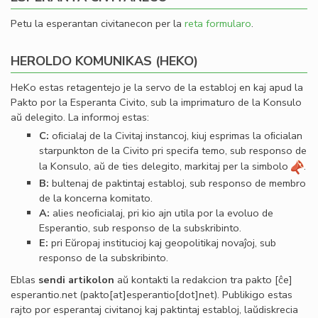
Petu la esperantan civitanecon per la
reta formularo
.
HEROLDO KOMUNIKAS (HEKO)
HeKo estas retagentejo je la servo de la establoj en kaj apud la
Pakto por la Esperanta Civito, sub la imprimaturo de la Konsulo
aŭ delegito. La informoj estas:
C:
oﬁcialaj de la Civitaj instancoj, kiuj esprimas la oﬁcialan
starpunkton de la Civito pri specifa temo, sub responso de
la Konsulo, aŭ de ties delegito, markitaj per la simbolo
.
B:
bultenaj de paktintaj establoj, sub responso de membro
de la koncerna komitato.
A:
alies neoﬁcialaj, pri kio ajn utila por la evoluo de
Esperantio, sub responso de la subskribinto.
E:
pri Eŭropaj institucioj kaj geopolitikaj novaĵoj, sub
responso de la subskribinto.
Eblas
sendi
artikolon
aŭ kontakti la redakcion tra
pakto
[ĉe]
esperantio
.
net
(pakto[at]esperantio[dot]net)
. Publikigo estas
rajto por esperantaj civitanoj kaj paktintaj establoj, laŭdiskrecia