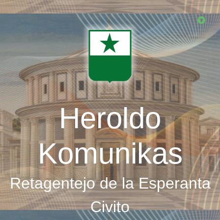
Skip
to
main
content
Heroldo
Komunikas
Retagentejo de la Esperanta
Civito