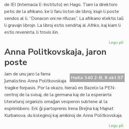
de IEI (Internacia E-Instituto) en Hago. Tiam la direktoro
petis de la afrikano, ke li faru liston de libroj, kiujn li poste
sendos al li. “Donacon oni ne rifuzas”. La afrikano elektis laŭ
li gravajn librojn. La libroj estis senditaj al Afriko, kaj kiam li
estis reveninta, li trovis ilin.
Legu pli
pri
Vul
Anna Politkovskaja, jaron
av
poste
pri
la
mo
Jam de unu jaro la fama
HeKo 340 2-B, 8 okt 07
po
ĵurnalistino Anna Politkovskaja
Afr
tragike forpasis. Por la okazo, hieraŭ en Bazelo la PEN-
centroj de la svisaj, de la germana kaj de la esperanta
literaturoj organizis omaĝan vesperon subtene al la
esprimlibero. Enl ĝi partoprenis Irena Breĵna kaj Majnat
Kurbanova, du koleginoj kaj amikinoj de Anna Politkovskaja.
Legu pli
pri