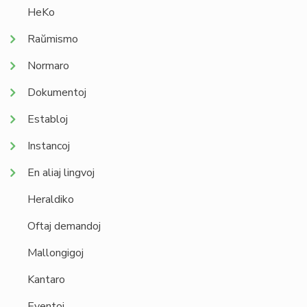
HeKo
Raŭmismo
Normaro
Dokumentoj
Establoj
Instancoj
En aliaj lingvoj
Heraldiko
Oftaj demandoj
Mallongigoj
Kantaro
Eventoj