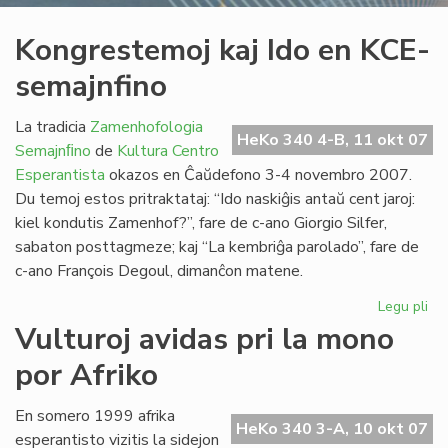
Kongrestemoj kaj Ido en KCE-
semajnfino
La tradicia
Zamenhofologia
HeKo 340 4-B, 11 okt 07
Semajnﬁno
de
Kultura Centro
Esperantista
okazos en Ĉaŭdefono 3-4 novembro 2007.
Du temoj estos pritraktataj: “Ido naskiĝis antaŭ cent jaroj:
kiel kondutis Zamenhof?”, fare de c-ano Giorgio Silfer,
sabaton posttagmeze; kaj “La kembriĝa parolado”, fare de
c-ano François Degoul, dimanĉon matene.
Legu pli
pri
Ko
Vulturoj avidas pri la mono
kaj
por Afriko
Ido
en
KC
En somero 1999 afrika
HeKo 340 3-A, 10 okt 07
se
esperantisto vizitis la sidejon