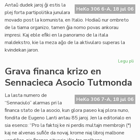
ali
Antaŭ dudek jaroj ĝi estis la
HeKo 306 6-A, 18 jul 06
al
plej forta partipolitika junulara
UE
movado post la komunista, en Italio. Hodiaŭ nur ombreto
de la tiama organizo, tamen ĝia nomo povas ankorau
impresi. Kaj eble eﬁki en la panoramo de la itala
maldekstro, kie la meza aĝo de la aktivularo superas la
kvindekan jaron.
Legu pli
pri
Ita
Grava financa krizo en
soc
Sennacieca Asocio Tutmonda
jun
kaj
es
La lasta numero de
HeKo 306 7-A, 18 jul 06
“Sennaciulo” alarmas pri la
ﬁnanca stato de la asocio, kun glora paseo kaj plora nuno,
fondita de Eugeno Lanti antau 85 jaroj. Jen la editorialo en
sia esenco: “Pro la faktoj ke ni perdis multajn membrojn (*)
kaj ne alvenas suﬁĉe da novaj, krome niaj libroj malbone