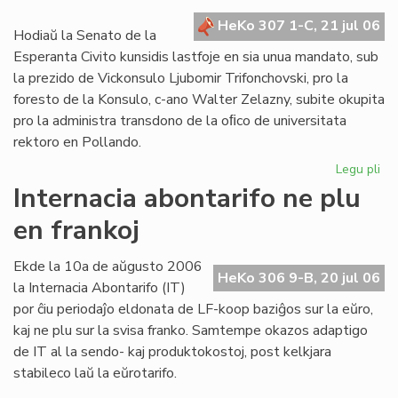
kr
HeKo 307 1-C, 21 jul 06
de
Hodiaŭ la Senato de la
la
Esperanta Civito kunsidis lastfoje en sia unua mandato, sub
Civ
la prezido de Vickonsulo Ljubomir Trifonchovski, pro la
foresto de la Konsulo, c-ano Walter Zelazny, subite okupita
pro la administra transdono de la oﬁco de universitata
rektoro en Pollando.
Legu pli
pri
La
Internacia abontarifo ne plu
Se
en frankoj
su
fe
sia
Ekde la 10a de aŭgusto 2006
HeKo 306 9-B, 20 jul 06
un
la Internacia Abontarifo (IT)
ma
por ĉiu periodaĵo eldonata de LF-koop baziĝos sur la eŭro,
kaj ne plu sur la svisa franko. Samtempe okazos adaptigo
de IT al la sendo- kaj produktokostoj, post kelkjara
stabileco laŭ la eŭrotarifo.