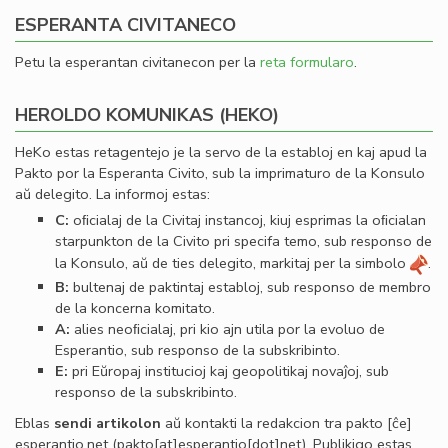
ESPERANTA CIVITANECO
Petu la esperantan civitanecon per la
reta formularo
.
HEROLDO KOMUNIKAS (HEKO)
HeKo estas retagentejo je la servo de la establoj en kaj apud la
Pakto por la Esperanta Civito, sub la imprimaturo de la Konsulo
aŭ delegito. La informoj estas:
C:
oﬁcialaj de la Civitaj instancoj, kiuj esprimas la oﬁcialan
starpunkton de la Civito pri specifa temo, sub responso de
la Konsulo, aŭ de ties delegito, markitaj per la simbolo
.
B:
bultenaj de paktintaj establoj, sub responso de membro
de la koncerna komitato.
A:
alies neoﬁcialaj, pri kio ajn utila por la evoluo de
Esperantio, sub responso de la subskribinto.
E:
pri Eŭropaj institucioj kaj geopolitikaj novaĵoj, sub
responso de la subskribinto.
Eblas
sendi
artikolon
aŭ kontakti la redakcion tra
pakto
[ĉe]
esperantio
.
net
(pakto[at]esperantio[dot]net)
. Publikigo estas