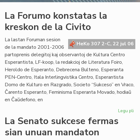
La Forumo konstatas la
kreskon de la Civito
La lastan Foruman sesion
HeKo 307 2-C, 22 jul 06
de la mandato 2001-2006
partoprenis delegitoj kaj observantoj de Kultura Centro
Esperantista, LF-koop, la redakcioj de Literatura Foiro,
Heroldo de Esperanto, Debrecena Bulteno, Esperanta
PEN-Centro, Itala Interlingvistika Centro, Esperantista
Domo de Kulturo en Razgrado, Societo “Sukceso” en Vraco,
Ĉarento Esperanto, Feminisma Esperanta Movado, hodiaŭ
en Ĉaŭdefono, en
Legu pli
pri
La
La Senato sukcese fermas
Fo
sian unuan mandaton
ko
la