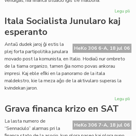
vendiĝas, nia ﬁnanca situacio iĝis tre malbona.
Legu pli
pri
Gr
Itala Socialista Junularo kaj
fi
esperanto
kri
en
Se
Antaŭ dudek jaroj ĝi estis la
HeKo 306 6-A, 18 jul 06
As
plej forta partipolitika junulara
Tu
movado post la komunista, en Italio. Hodiaŭ nur ombreto
de la tiama organizo, tamen ĝia nomo povas ankorau
impresi. Kaj eble eﬁki en la panoramo de la itala
maldekstro, kie la meza aĝo de la aktivularo superas la
kvindekan jaron.
Legu pli
pri
Ita
Grava financa krizo en SAT
Soc
Jun
La lasta numero de
kaj
HeKo 306 7-A, 18 jul 06
“Sennaciulo” alarmas pri la
es
ﬁnanca stato de la asocio, kun glora paseo kaj plora nuno,