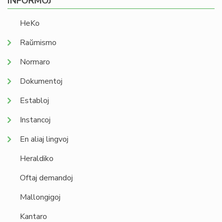
INFORMOJ
HeKo
Raŭmismo
Normaro
Dokumentoj
Establoj
Instancoj
En aliaj lingvoj
Heraldiko
Oftaj demandoj
Mallongigoj
Kantaro