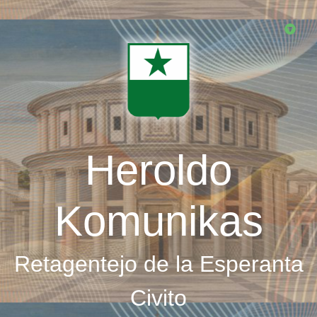
Skip
to
main
content
Heroldo
Komunikas
Retagentejo de la Esperanta
Civito