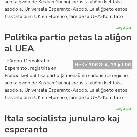
sub la gvido de Kristian Garino), petis la aliĝon kiel faka
asocio al Universala Esperanto-Asocio. La aliĝpeto estos
traktata dum UK en Florenco, fare de la UEA-Komitato.
Legu pli
pri
Pol
Politika partio petas la aliĝon
par
al UEA
pe
la
ali
“Eŭropo-Demokratio-
HeKo 306 8-A, 19 jul 06
al
Esperanto”, registrita en
UE
Francio kiel politika partio (almenaŭ en sudorienta regiono,
sub la gvido de Kristian Garino), petis la aliĝon kiel faka
asocio al Universala Esperanto-Asocio. La aliĝpeto estos
traktata dum UK en Florenco, fare de la UEA-Komitato.
Legu pli
pri
Pol
Itala socialista junularo kaj
par
esperanto
pe
la