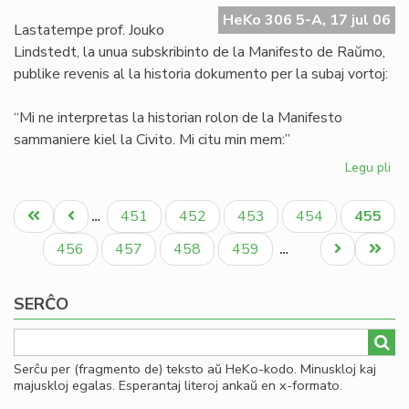
Ma
HeKo 306 5-A, 17 jul 06
de
Lastatempe prof. Jouko
Ra
Lindstedt, la unua subskribinto de la Manifesto de Raŭmo,
publike revenis al la historia dokumento per la subaj vortoj:
“Mi ne interpretas la historian rolon de la Manifesto
sammaniere kiel la Civito. Mi citu min mem:”
Legu pli
pri
La
Pagination
"er
Unua
Antaŭa
Paĝo
Paĝo
Paĝo
Paĝo
Aktual
451
452
453
454
455
…
en
paĝo
paĝo
paĝo
la
Paĝo
Paĝo
Paĝo
Paĝo
Next
Last
456
457
458
459
…
Ma
page
page
de
SERĈO
Ra
Serĉu per (fragmento de) teksto aŭ HeKo-kodo. Minuskloj kaj
majuskloj egalas. Esperantaj literoj ankaŭ en x-formato.