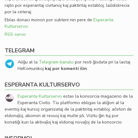
rajto por esperantaj civitanoj kaj paktintaj establoj, laŭdiskrecia
por la ceteraj.
Eblas donaci monon por subteni nin pere de
Esperanta
Kulturservo
.
RSS-servo
TELEGRAM
Aliĝu al la
Telegram-kanalo
por resti ĝisdata pri la lastaj
HeKomunikoj
kaj por komenti ilin
.
ESPERANTA KULTURSERVO
Esperanta Kulturservo
estas la konsorcia magazeno de la
Esperanta Civito. Tiu platformo ebligas la aliĝon al la
eventoj kaj kursoj organizataj de la paktintaj establoj, aĉeton de
eldonaĵoj, abonon al revuoj kaj multe pli. Vizitu ĝin tuj por
konatiĝi kun la aktivaĵoj kaj eldonaj novaĵoj de la konsorcio.