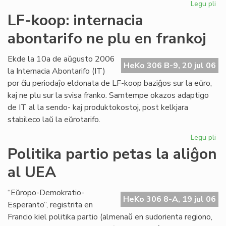
Legu pli
pri
Int
LF-koop: internacia
abo
abontarifo ne plu en frankoj
ne
plu
en
Ekde la 10a de aŭgusto 2006
HeKo 306 B-9, 20 jul 06
fra
la Internacia Abontarifo (IT)
por ĉiu periodaĵo eldonata de LF-koop baziĝos sur la eŭro,
kaj ne plu sur la svisa franko. Samtempe okazos adaptigo
de IT al la sendo- kaj produktokostoj, post kelkjara
stabileco laŭ la eŭrotarifo.
Legu pli
pri
LF-
Politika partio petas la aliĝon
ko
al UEA
int
abo
ne
“Eŭropo-Demokratio-
HeKo 306 8-A, 19 jul 06
plu
Esperanto”, registrita en
en
Francio kiel politika partio (almenaŭ en sudorienta regiono,
fra