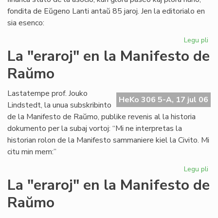
fondita de Eŭgeno Lanti antaŭ 85 jaroj. Jen la editorialo en
sia esenco:
Legu pli
pri
Gr
La "eraroj" en la Manifesto de
fi
Raŭmo
kri
en
SA
Lastatempe prof. Jouko
HeKo 306 5-A, 17 jul 06
Lindstedt, la unua subskribinto
de la Manifesto de Raŭmo, publike revenis al la historia
dokumento per la subaj vortoj: “Mi ne interpretas la
historian rolon de la Manifesto sammaniere kiel la Civito. Mi
citu min mem:”
Legu pli
pri
La
La "eraroj" en la Manifesto de
"er
Raŭmo
en
la