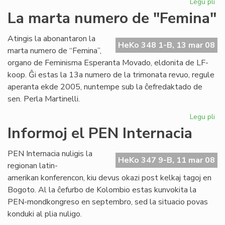
Legu pli
pri
Pri
La marta numero de "Femina"
esp
ko
Atingis la abonantaron la
je
HeKo 348 1-B, 13 mar 08
marta numero de “Femina”,
mo
organo de Feminisma Esperanta Movado, eldonita de LF-
koop. Ĝi estas la 13a numero de la trimonata revuo, regule
aperanta ekde 2005, nuntempe sub la ĉefredaktado de
sen. Perla Martinelli.
Legu pli
pri
La
Informoj el PEN Internacia
ma
nu
PEN Internacia nuligis la
de
HeKo 347 9-B, 11 mar 08
regionan latin-
"F
amerikan konferencon, kiu devus okazi post kelkaj tagoj en
Bogoto. Al la ĉefurbo de Kolombio estas kunvokita la
PEN-mondkongreso en septembro, sed la situacio povas
konduki al plia nuligo.