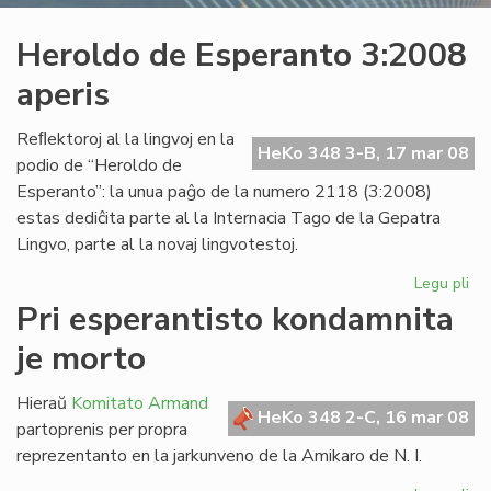
Heroldo de Esperanto 3:2008
aperis
Reﬂektoroj al la lingvoj en la
HeKo 348 3-B, 17 mar 08
podio de “Heroldo de
Esperanto”: la unua paĝo de la numero 2118 (3:2008)
estas dediĉita parte al la Internacia Tago de la Gepatra
Lingvo, parte al la novaj lingvotestoj.
Legu pli
pri
He
Pri esperantisto kondamnita
de
je morto
Es
3:
ape
Hieraŭ
Komitato Armand
HeKo 348 2-C, 16 mar 08
partoprenis per propra
reprezentanto en la jarkunveno de la Amikaro de N. I.