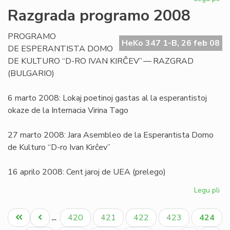
Pri
Razgrada programo 2008
la
sig
PROGRAMO
de
HeKo 347 1-B, 26 feb 08
DE ESPERANTISTA DOMO
la
DE KULTURO “D-RO IVAN KIRĈEV” — RAZGRAD
vor
(BULGARIO)
"bl
6 marto 2008: Lokaj poetinoj gastas al la esperantistoj
okaze de la Internacia Virina Tago
27 marto 2008: Jara Asembleo de la Esperantista Domo
de Kulturo “D-ro Ivan Kirĉev”
16 aprilo 2008: Cent jaroj de UEA (prelego)
Legu pli
pri
Ra
Pagination
pr
Unua
Antaŭa
Paĝo
Paĝo
Paĝo
Paĝo
Aktual
420
421
422
423
424
…
20
paĝo
paĝo
paĝo