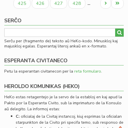
Paĝo
Paĝo
Paĝo
Paĝo
Next
Last
425
426
427
428
…
page
page
SERĈO
Serĉu per (fragmento de) teksto aŭ HeKo-kodo. Minuskloj kaj
majuskloj egalas. Esperantaj literoj ankaŭ en x-formato.
ESPERANTA CIVITANECO
Petu la esperantan civitanecon per la
reta formularo
.
HEROLDO KOMUNIKAS (HEKO)
HeKo estas retagentejo je la servo de la establoj en kaj apud la
Pakto por la Esperanta Civito, sub la imprimaturo de la Konsulo
aŭ delegito. La informoj estas:
C:
oﬁcialaj de la Civitaj instancoj, kiuj esprimas la oﬁcialan
starpunkton de la Civito pri specifa temo, sub responso de