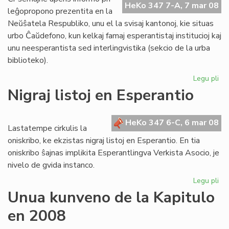
HeKo 347 7-A, 7 mar 08
Ta
leĝopropono prezentita en la
Neŭŝatela Respubliko, unu el la svisaj kantonoj, kie situas
urbo Ĉaŭdefono, kun kelkaj famaj esperantistaj institucioj kaj
unu neesperantista sed interlingvistika (sekcio de la urba
biblioteko).
Legu pli
pri
Bl
Nigraj listoj en Esperantio
mi
el
Sv
HeKo 347 6-C, 6 mar 08
Lastatempe cirkulis la
oniskribo, ke ekzistas nigraj listoj en Esperantio. En tia
oniskribo ŝajnas implikita Esperantlingva Verkista Asocio, je
nivelo de gvida instanco.
Legu pli
pri
Nig
Unua kunveno de la Kapitulo
list
en 2008
en
Es