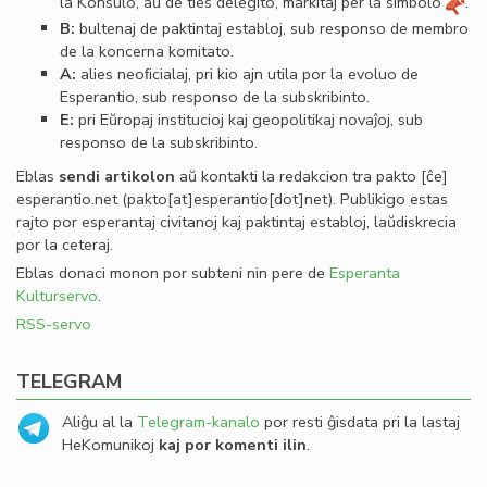
la Konsulo, aŭ de ties delegito, markitaj per la simbolo
.
B:
bultenaj de paktintaj establoj, sub responso de membro
de la koncerna komitato.
A:
alies neoﬁcialaj, pri kio ajn utila por la evoluo de
Esperantio, sub responso de la subskribinto.
E:
pri Eŭropaj institucioj kaj geopolitikaj novaĵoj, sub
responso de la subskribinto.
Eblas
sendi
artikolon
aŭ kontakti la redakcion tra
pakto
[ĉe]
esperantio
.
net
(pakto[at]esperantio[dot]net)
. Publikigo estas
rajto por esperantaj civitanoj kaj paktintaj establoj, laŭdiskrecia
por la ceteraj.
Eblas donaci monon por subteni nin pere de
Esperanta
Kulturservo
.
RSS-servo
TELEGRAM
Aliĝu al la
Telegram-kanalo
por resti ĝisdata pri la lastaj
HeKomunikoj
kaj por komenti ilin
.