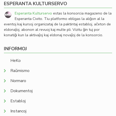
ESPERANTA KULTURSERVO
Esperanta Kulturservo
estas la konsorcia magazeno de la
Esperanta Civito. Tiu platformo ebligas la aliĝon al la
eventoj kaj kursoj organizataj de la paktintaj establoj, aĉeton de
eldonaĵoj, abonon al revuoj kaj multe pli. Vizitu ĝin tuj por
konatiĝi kun la aktivaĵoj kaj eldonaj novaĵoj de la konsorcio.
INFORMOJ
HeKo
Raŭmismo
Normaro
Dokumentoj
Establoj
Instancoj