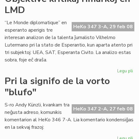
akc
LMD
la
ka
“Le Monde diplomatique” en
HeKo 347 3-A, 29 feb 08
esperanto aperigis tre
interesan analizon de la talenta ĵurnalisto Vilhelmo
Lutermano pri la stato de Esperantio, kun aparta atento pri
tri subjektoj: UEA, SAT, Esperanta Civito. La analizo estas
sobra, foje eĉ draŝa.
Legu pli
pri
Obj
Pri la signifo de la vorto
kri
"blufo"
rim
en
LM
S-ro Andy Künzli, kvankam tra
HeKo 347 2-A, 27 feb 08
neĝusta adreso, komunikis
komentarion al HeKo 346 7-A. Lia komentario kondensiĝas
en la sekvaj frazoj:
Legu pli
pri