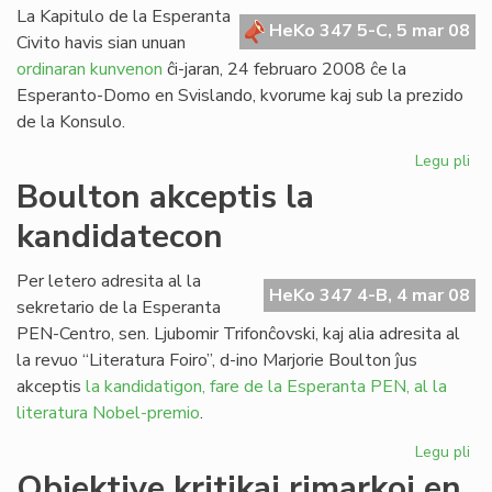
La Kapitulo de la Esperanta
HeKo 347 5-C, 5 mar 08
Civito havis sian unuan
ordinaran kunvenon
ĉi-jaran, 24 februaro 2008 ĉe la
Esperanto-Domo en Svislando, kvorume kaj sub la prezido
de la Konsulo.
Legu pli
pri
Un
Boulton akceptis la
ku
kandidatecon
de
la
Kap
Per letero adresita al la
HeKo 347 4-B, 4 mar 08
en
sekretario de la Esperanta
20
PEN-Centro, sen. Ljubomir Trifonĉovski, kaj alia adresita al
la revuo “Literatura Foiro”, d-ino Marjorie Boulton ĵus
akceptis
la kandidatigon, fare de la Esperanta PEN, al la
literatura Nobel-premio
.
Legu pli
pri
Bo
Objektive kritikaj rimarkoj en