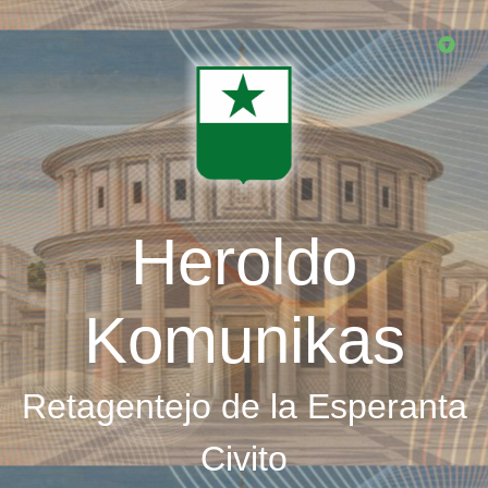
Skip
to
main
content
Heroldo
Komunikas
Retagentejo de la Esperanta
Civito