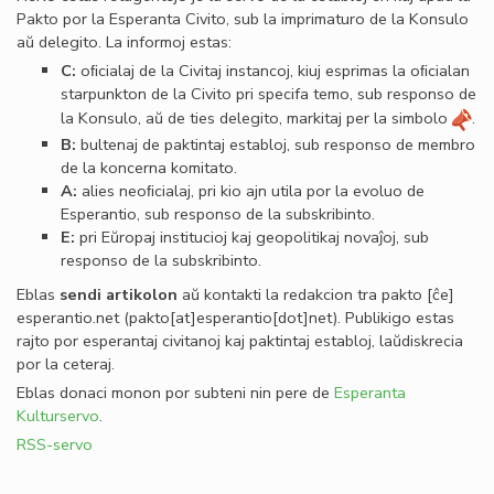
Pakto por la Esperanta Civito, sub la imprimaturo de la Konsulo
aŭ delegito. La informoj estas:
C:
oﬁcialaj de la Civitaj instancoj, kiuj esprimas la oﬁcialan
starpunkton de la Civito pri specifa temo, sub responso de
la Konsulo, aŭ de ties delegito, markitaj per la simbolo
.
B:
bultenaj de paktintaj establoj, sub responso de membro
de la koncerna komitato.
A:
alies neoﬁcialaj, pri kio ajn utila por la evoluo de
Esperantio, sub responso de la subskribinto.
E:
pri Eŭropaj institucioj kaj geopolitikaj novaĵoj, sub
responso de la subskribinto.
Eblas
sendi
artikolon
aŭ kontakti la redakcion tra
pakto
[ĉe]
esperantio
.
net
(pakto[at]esperantio[dot]net)
. Publikigo estas
rajto por esperantaj civitanoj kaj paktintaj establoj, laŭdiskrecia
por la ceteraj.
Eblas donaci monon por subteni nin pere de
Esperanta
Kulturservo
.
RSS-servo