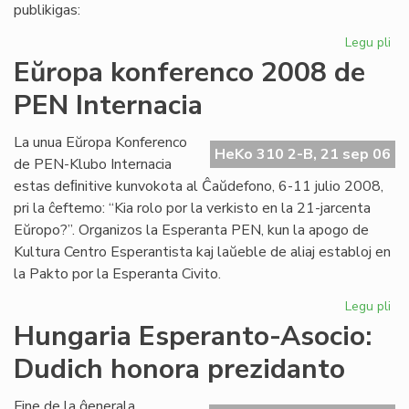
pri
publikigas:
alf
Legu pli
pri
Pri
Eŭropa konferenco 2008 de
Ivo
PEN Internacia
La
kaj
hu
La unua Eŭropa Konferenco
HeKo 310 2-B, 21 sep 06
la
de PEN-Klubo Internacia
estas deﬁnitive kunvokota al Ĉaŭdefono, 6-11 julio 2008,
pri la ĉeftemo: “Kia rolo por la verkisto en la 21-jarcenta
Eŭropo?”. Organizos la Esperanta PEN, kun la apogo de
Kultura Centro Esperantista kaj laŭeble de aliaj establoj en
la Pakto por la Esperanta Civito.
Legu pli
pri
Eŭ
Hungaria Esperanto-Asocio:
ko
Dudich honora prezidanto
20
de
PE
Fine de la ĝenerala