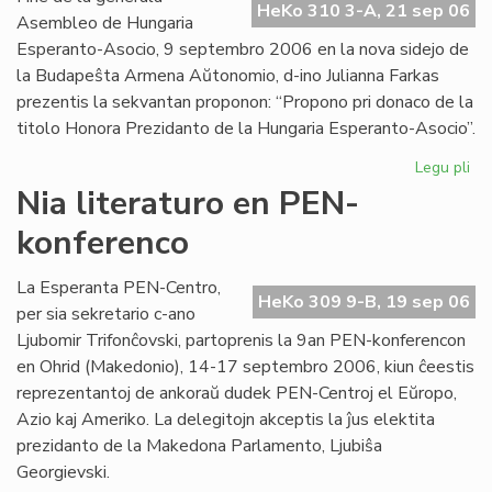
HeKo 310 3-A, 21 sep 06
Int
Asembleo de Hungaria
Esperanto-Asocio, 9 septembro 2006 en la nova sidejo de
la Budapeŝta Armena Aŭtonomio, d-ino Julianna Farkas
prezentis la sekvantan proponon: “Propono pri donaco de la
titolo Honora Prezidanto de la Hungaria Esperanto-Asocio”.
Legu pli
pri
Hu
Nia literaturo en PEN-
Es
konferenco
Aso
Du
ho
La Esperanta PEN-Centro,
HeKo 309 9-B, 19 sep 06
pr
per sia sekretario c-ano
Ljubomir Trifonĉovski, partoprenis la 9an PEN-konferencon
en Ohrid (Makedonio), 14-17 septembro 2006, kiun ĉeestis
reprezentantoj de ankoraŭ dudek PEN-Centroj el Eŭropo,
Azio kaj Ameriko. La delegitojn akceptis la ĵus elektita
prezidanto de la Makedona Parlamento, Ljubiŝa
Georgievski.