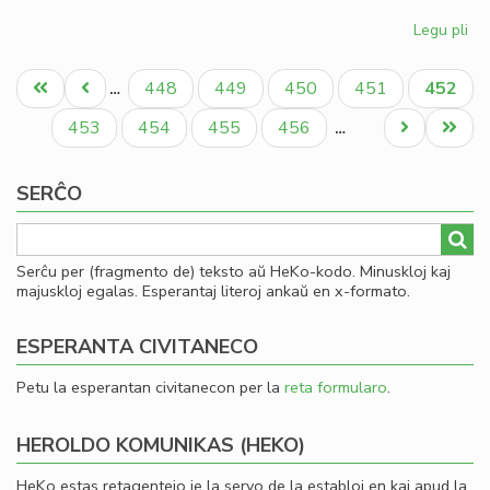
Legu pli
pri
Gio
Pagination
Sil
Unua
Antaŭa
Paĝo
Paĝo
Paĝo
Paĝo
Aktual
448
449
450
451
452
…
la
paĝo
paĝo
paĝo
la
Paĝo
Paĝo
Paĝo
Paĝo
Next
Last
453
454
455
456
…
Ko
page
page
SERĈO
Serĉu per (fragmento de) teksto aŭ HeKo-kodo. Minuskloj kaj
majuskloj egalas. Esperantaj literoj ankaŭ en x-formato.
ESPERANTA CIVITANECO
Petu la esperantan civitanecon per la
reta formularo
.
HEROLDO KOMUNIKAS (HEKO)
HeKo estas retagentejo je la servo de la establoj en kaj apud la