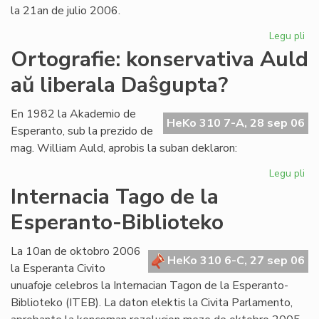
la 21an de julio 2006.
Legu pli
pri
La
Ortografie: konservativa Auld
Li
aŭ liberala Daŝgupta?
Ko
pr
po
En 1982 la Akademio de
HeKo 310 7-A, 28 sep 06
ofi
Esperanto, sub la prezido de
mag. William Auld, aprobis la suban deklaron:
Legu pli
pri
Ort
Internacia Tago de la
ko
Esperanto-Biblioteko
Au
aŭ
lib
La 10an de oktobro 2006
HeKo 310 6-C, 27 sep 06
Da
la Esperanta Civito
unuafoje celebros la Internacian Tagon de la Esperanto-
Biblioteko (ITEB). La daton elektis la Civita Parlamento,