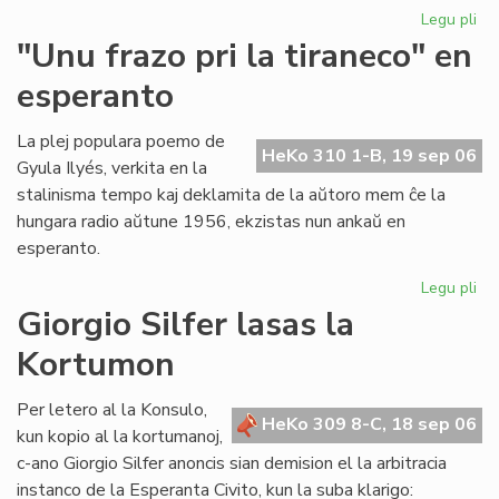
Legu pli
pri
Ni
"Unu frazo pri la tiraneco" en
lit
esperanto
en
PE
ko
La plej populara poemo de
HeKo 310 1-B, 19 sep 06
Gyula Ilyés, verkita en la
stalinisma tempo kaj deklamita de la aŭtoro mem ĉe la
hungara radio aŭtune 1956, ekzistas nun ankaŭ en
esperanto.
Legu pli
pri
"U
Giorgio Silfer lasas la
fra
Kortumon
pri
la
tir
Per letero al la Konsulo,
HeKo 309 8-C, 18 sep 06
en
kun kopio al la kortumanoj,
es
c-ano Giorgio Silfer anoncis sian demision el la arbitracia
instanco de la Esperanta Civito, kun la suba klarigo: