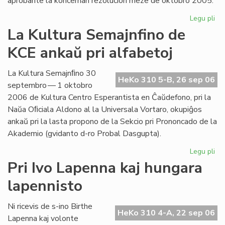
aprobante la koncernan rezolucion meze de oktobro 2005.
Legu pli
pri
Int
La Kultura Semajnfino de
Ta
KCE ankaŭ pri alfabetoj
de
la
Es
La Kultura Semajnﬁno 30
HeKo 310 5-B, 26 sep 06
Bib
septembro — 1 oktobro
2006 de Kultura Centro Esperantista en Ĉaŭdefono, pri la
Naŭa Oﬁciala Aldono al la Universala Vortaro, okupiĝos
ankaŭ pri la lasta propono de la Sekcio pri Prononcado de la
Akademio (gvidanto d-ro Probal Dasgupta).
Legu pli
pri
La
Pri Ivo Lapenna kaj hungara
Kul
lapennisto
Se
de
KC
Ni ricevis de s-ino Birthe
HeKo 310 4-A, 22 sep 06
an
Lapenna kaj volonte