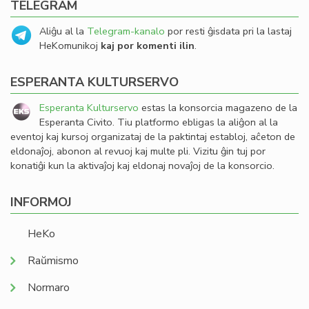
TELEGRAM
Aliĝu al la
Telegram-kanalo
por resti ĝisdata pri la lastaj
HeKomunikoj
kaj por komenti ilin
.
ESPERANTA KULTURSERVO
Esperanta Kulturservo
estas la konsorcia magazeno de la
Esperanta Civito. Tiu platformo ebligas la aliĝon al la
eventoj kaj kursoj organizataj de la paktintaj establoj, aĉeton de
eldonaĵoj, abonon al revuoj kaj multe pli. Vizitu ĝin tuj por
konatiĝi kun la aktivaĵoj kaj eldonaj novaĵoj de la konsorcio.
INFORMOJ
HeKo
Raŭmismo
Normaro