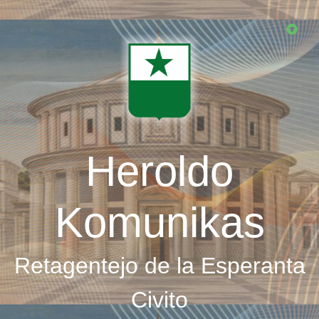
Skip
to
main
content
Heroldo
Komunikas
Retagentejo de la Esperanta
Civito