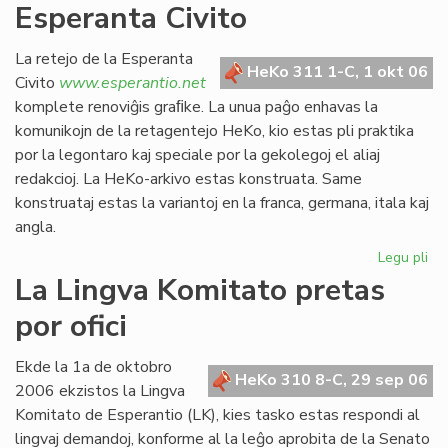
Esperanta Civito
kan
es
def
La retejo de la Esperanta
HeKo 311 1-C, 1 okt 06
Civito
www.esperantio.net
komplete renoviĝis graﬁke. La unua paĝo enhavas la
komunikojn de la retagentejo HeKo, kio estas pli praktika
por la legontaro kaj speciale por la gekolegoj el aliaj
redakcioj. La HeKo-arkivo estas konstruata. Same
konstruataj estas la variantoj en la franca, germana, itala kaj
angla.
Legu pli
pri
Re
La Lingva Komitato pretas
la
por ofici
ret
de
la
Ekde la 1a de oktobro
HeKo 310 8-C, 29 sep 06
Es
2006 ekzistos la Lingva
Civ
Komitato de Esperantio (LK), kies tasko estas respondi al
lingvaj demandoj, konforme al la leĝo aprobita de la Senato