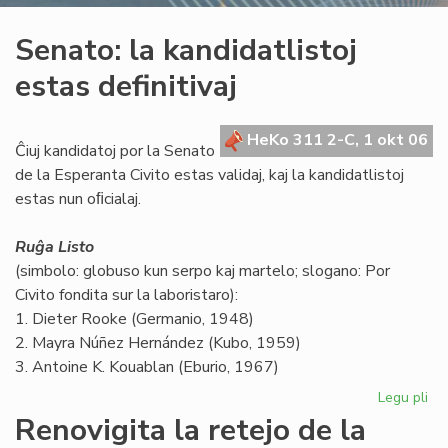
Senato: la kandidatlistoj
estas definitivaj
HeKo 311 2-C, 1 okt 06
Ĉiuj kandidatoj por la Senato
de la Esperanta Civito estas validaj, kaj la kandidatlistoj
estas nun oﬁcialaj.
Ruĝa Listo
(simbolo: globuso kun serpo kaj martelo; slogano: Por
Civito fondita sur la laboristaro):
1. Dieter Rooke (Germanio, 1948)
2. Mayra Núñez Hernández (Kubo, 1959)
3. Antoine K. Kouablan (Eburio, 1967)
Legu pli
pri
Se
Renovigita la retejo de la
la