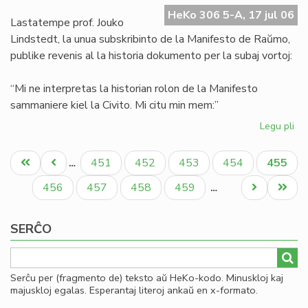
Ma
HeKo 306 5-A, 17 jul 06
de
Lastatempe prof. Jouko
Ra
Lindstedt, la unua subskribinto de la Manifesto de Raŭmo,
publike revenis al la historia dokumento per la subaj vortoj:
“Mi ne interpretas la historian rolon de la Manifesto
sammaniere kiel la Civito. Mi citu min mem:”
Legu pli
pri
La
Pagination
"er
Unua
Antaŭa
Paĝo
Paĝo
Paĝo
Paĝo
Aktual
451
452
453
454
455
…
en
paĝo
paĝo
paĝo
la
Paĝo
Paĝo
Paĝo
Paĝo
Next
Last
456
457
458
459
…
Ma
page
page
de
SERĈO
Ra
Serĉu per (fragmento de) teksto aŭ HeKo-kodo. Minuskloj kaj
majuskloj egalas. Esperantaj literoj ankaŭ en x-formato.