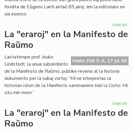
fondita de Eŭgeno Lanti antaŭ 85 jaroj. Jen la editorialo en
sia esenco:
Legu pli
pri
Gr
La "eraroj" en la Manifesto de
fi
Raŭmo
kri
en
SA
Lastatempe prof. Jouko
HeKo 306 5-A, 17 jul 06
Lindstedt, la unua subskribinto
de la Manifesto de Raŭmo, publike revenis al la historia
dokumento per la subaj vortoj: “Mi ne interpretas la
historian rolon de la Manifesto sammaniere kiel la Civito. Mi
citu min mem:”
Legu pli
pri
La
La "eraroj" en la Manifesto de
"er
Raŭmo
en
la