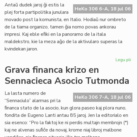
ali
Antaŭ dudek jaroj ĝi estis la
HeKo 306 6-A, 18 jul 06
al
plej forta partipolitika junulara
UE
movado post la komunista, en Italio. Hodiaŭ nur ombreto
de la tiama organizo, tamen ĝia nomo povas ankorau
impresi. Kaj eble eﬁki en la panoramo de la itala
maldekstro, kie la meza aĝo de la aktivularo superas la
kvindekan jaron.
Legu pli
pri
Ita
Grava financa krizo en
soc
Sennacieca Asocio Tutmonda
jun
kaj
es
La lasta numero de
HeKo 306 7-A, 18 jul 06
“Sennaciulo” alarmas pri la
ﬁnanca stato de la asocio, kun glora paseo kaj plora nuno,
fondita de Eugeno Lanti antau 85 jaroj. Jen la editorialo en
sia esenco: “Pro la faktoj ke ni perdis multajn membrojn (*)
kaj ne alvenas suﬁĉe da novaj, krome niaj libroj malbone