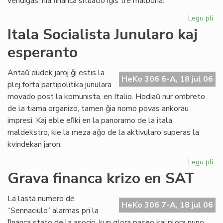
vendiĝas, nia ﬁnanca situacio iĝis tre malbona.
Legu pli
pri
Gr
Itala Socialista Junularo kaj
fi
esperanto
kri
en
Se
Antaŭ dudek jaroj ĝi estis la
HeKo 306 6-A, 18 jul 06
As
plej forta partipolitika junulara
Tu
movado post la komunista, en Italio. Hodiaŭ nur ombreto
de la tiama organizo, tamen ĝia nomo povas ankorau
impresi. Kaj eble eﬁki en la panoramo de la itala
maldekstro, kie la meza aĝo de la aktivularo superas la
kvindekan jaron.
Legu pli
pri
Ita
Grava financa krizo en SAT
Soc
Jun
La lasta numero de
kaj
HeKo 306 7-A, 18 jul 06
“Sennaciulo” alarmas pri la
es
ﬁnanca stato de la asocio, kun glora paseo kaj plora nuno,