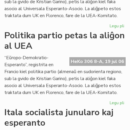
sub la gvido de Kristian Garino), petis la aliĝon kiel faka
asocio al Universala Esperanto-Asocio. La aliĝpeto estos
traktata dum UK en Florenco, fare de la UEA-Komitato.
Legu pli
pri
Pol
Politika partio petas la aliĝon
par
al UEA
pe
la
ali
“Eŭropo-Demokratio-
HeKo 306 8-A, 19 jul 06
al
Esperanto”, registrita en
UE
Francio kiel politika partio (almenaŭ en sudorienta regiono,
sub la gvido de Kristian Garino), petis la aliĝon kiel faka
asocio al Universala Esperanto-Asocio. La aliĝpeto estos
traktata dum UK en Florenco, fare de la UEA-Komitato.
Legu pli
pri
Pol
Itala socialista junularo kaj
par
esperanto
pe
la