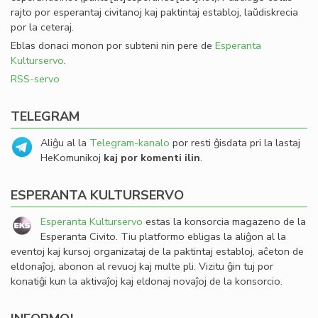
rajto por esperantaj civitanoj kaj paktintaj establoj, laŭdiskrecia
por la ceteraj.
Eblas donaci monon por subteni nin pere de
Esperanta
Kulturservo
.
RSS-servo
TELEGRAM
Aliĝu al la
Telegram-kanalo
por resti ĝisdata pri la lastaj
HeKomunikoj
kaj por komenti ilin
.
ESPERANTA KULTURSERVO
Esperanta Kulturservo
estas la konsorcia magazeno de la
Esperanta Civito. Tiu platformo ebligas la aliĝon al la
eventoj kaj kursoj organizataj de la paktintaj establoj, aĉeton de
eldonaĵoj, abonon al revuoj kaj multe pli. Vizitu ĝin tuj por
konatiĝi kun la aktivaĵoj kaj eldonaj novaĵoj de la konsorcio.