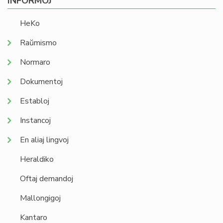
INFORMOJ
HeKo
Raŭmismo
Normaro
Dokumentoj
Establoj
Instancoj
En aliaj lingvoj
Heraldiko
Oftaj demandoj
Mallongigoj
Kantaro