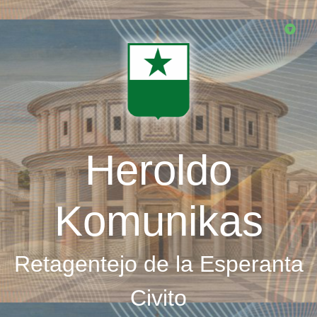
Skip
to
main
content
Heroldo
Komunikas
Retagentejo de la Esperanta
Civito