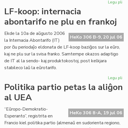
Legu pli
pri
Int
LF-koop: internacia
abo
abontarifo ne plu en frankoj
ne
plu
en
Ekde la 10a de aŭgusto 2006
HeKo 306 B-9, 20 jul 06
fra
la Internacia Abontarifo (IT)
por ĉiu periodaĵo eldonata de LF-koop baziĝos sur la eŭro,
kaj ne plu sur la svisa franko. Samtempe okazos adaptigo
de IT al la sendo- kaj produktokostoj, post kelkjara
stabileco laŭ la eŭrotarifo.
Legu pli
pri
LF-
Politika partio petas la aliĝon
ko
al UEA
int
abo
ne
“Eŭropo-Demokratio-
HeKo 306 8-A, 19 jul 06
plu
Esperanto”, registrita en
en
Francio kiel politika partio (almenaŭ en sudorienta regiono,
fra