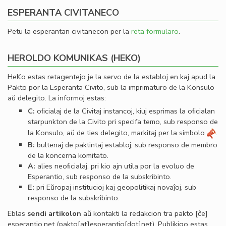
ESPERANTA CIVITANECO
Petu la esperantan civitanecon per la
reta formularo
.
HEROLDO KOMUNIKAS (HEKO)
HeKo estas retagentejo je la servo de la establoj en kaj apud la
Pakto por la Esperanta Civito, sub la imprimaturo de la Konsulo
aŭ delegito. La informoj estas:
C:
oﬁcialaj de la Civitaj instancoj, kiuj esprimas la oﬁcialan
starpunkton de la Civito pri specifa temo, sub responso de
la Konsulo, aŭ de ties delegito, markitaj per la simbolo
.
B:
bultenaj de paktintaj establoj, sub responso de membro
de la koncerna komitato.
A:
alies neoﬁcialaj, pri kio ajn utila por la evoluo de
Esperantio, sub responso de la subskribinto.
E:
pri Eŭropaj institucioj kaj geopolitikaj novaĵoj, sub
responso de la subskribinto.
Eblas
sendi
artikolon
aŭ kontakti la redakcion tra
pakto
[ĉe]
esperantio
.
net
(pakto[at]esperantio[dot]net)
. Publikigo estas