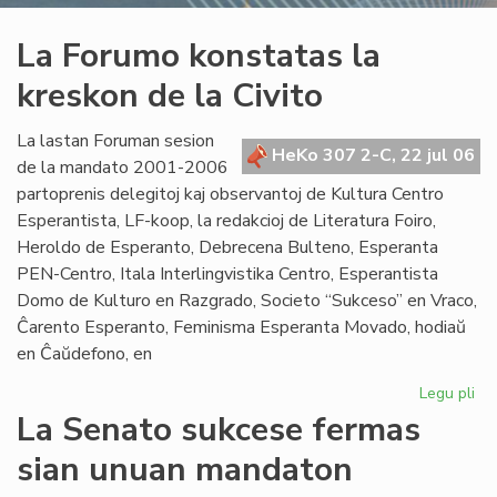
La Forumo konstatas la
kreskon de la Civito
La lastan Foruman sesion
HeKo 307 2-C, 22 jul 06
de la mandato 2001-2006
partoprenis delegitoj kaj observantoj de Kultura Centro
Esperantista, LF-koop, la redakcioj de Literatura Foiro,
Heroldo de Esperanto, Debrecena Bulteno, Esperanta
PEN-Centro, Itala Interlingvistika Centro, Esperantista
Domo de Kulturo en Razgrado, Societo “Sukceso” en Vraco,
Ĉarento Esperanto, Feminisma Esperanta Movado, hodiaŭ
en Ĉaŭdefono, en
Legu pli
pri
La
La Senato sukcese fermas
Fo
sian unuan mandaton
ko
la