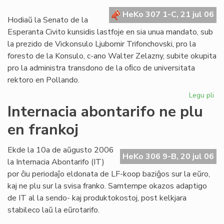
kr
HeKo 307 1-C, 21 jul 06
de
Hodiaŭ la Senato de la
la
Esperanta Civito kunsidis lastfoje en sia unua mandato, sub
Civ
la prezido de Vickonsulo Ljubomir Trifonchovski, pro la
foresto de la Konsulo, c-ano Walter Zelazny, subite okupita
pro la administra transdono de la oﬁco de universitata
rektoro en Pollando.
Legu pli
pri
La
Internacia abontarifo ne plu
Se
en frankoj
su
fe
sia
Ekde la 10a de aŭgusto 2006
HeKo 306 9-B, 20 jul 06
un
la Internacia Abontarifo (IT)
ma
por ĉiu periodaĵo eldonata de LF-koop baziĝos sur la eŭro,
kaj ne plu sur la svisa franko. Samtempe okazos adaptigo
de IT al la sendo- kaj produktokostoj, post kelkjara
stabileco laŭ la eŭrotarifo.