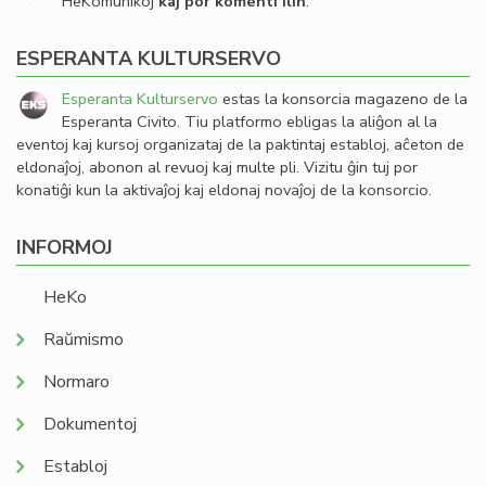
HeKomunikoj
kaj por komenti ilin
.
ESPERANTA KULTURSERVO
Esperanta Kulturservo
estas la konsorcia magazeno de la
Esperanta Civito. Tiu platformo ebligas la aliĝon al la
eventoj kaj kursoj organizataj de la paktintaj establoj, aĉeton de
eldonaĵoj, abonon al revuoj kaj multe pli. Vizitu ĝin tuj por
konatiĝi kun la aktivaĵoj kaj eldonaj novaĵoj de la konsorcio.
INFORMOJ
HeKo
Raŭmismo
Normaro
Dokumentoj
Establoj