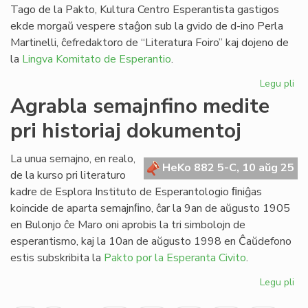
Mesaĝo
Tago de la Pakto, Kultura Centro Esperantista gastigos
de
ekde morgaŭ vespere staĝon sub la gvido de d-ino Perla
TEJO
Martinelli, ĉefredaktoro de “Literatura Foiro” kaj dojeno de
al
la
Lingva Komitato de Esperantio
.
UEA
Legu pli
pri
Tr
Agrabla semajnfino medite
st
pri historiaj dokumentoj
de
KC
pri
La unua semajno, en realo,
HeKo 882 5-C, 10 aŭg 25
fra
de la kurso pri literaturo
kadre de Esplora Instituto de Esperantologio ﬁniĝas
koincide de aparta semajnﬁno, ĉar la 9an de aŭgusto 1905
en Bulonjo ĉe Maro oni aprobis la tri simbolojn de
esperantismo, kaj la 10an de aŭgusto 1998 en Ĉaŭdefono
estis subskribita la
Pakto por la Esperanta Civito
.
Legu pli
pri
Ag