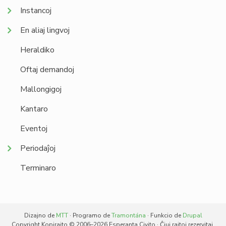
Instancoj
En aliaj lingvoj
Heraldiko
Oftaj demandoj
Mallongigoj
Kantaro
Eventoj
Periodaĵoj
Terminaro
Dizajno de
MTT
· Programo de
Tramontána
· Funkcio de
Drupal
Copyright Kopirajto © 2006–2026 Esperanta Civito · Ĉiuj rajtoj rezervitaj.