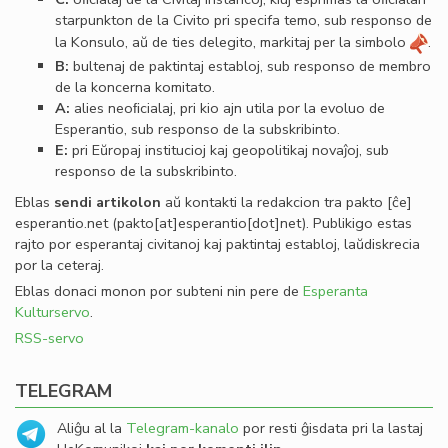
starpunkton de la Civito pri specifa temo, sub responso de
la Konsulo, aŭ de ties delegito, markitaj per la simbolo
.
B:
bultenaj de paktintaj establoj, sub responso de membro
de la koncerna komitato.
A:
alies neoﬁcialaj, pri kio ajn utila por la evoluo de
Esperantio, sub responso de la subskribinto.
E:
pri Eŭropaj institucioj kaj geopolitikaj novaĵoj, sub
responso de la subskribinto.
Eblas
sendi
artikolon
aŭ kontakti la redakcion tra
pakto
[ĉe]
esperantio
.
net
(pakto[at]esperantio[dot]net)
. Publikigo estas
rajto por esperantaj civitanoj kaj paktintaj establoj, laŭdiskrecia
por la ceteraj.
Eblas donaci monon por subteni nin pere de
Esperanta
Kulturservo
.
RSS-servo
TELEGRAM
Aliĝu al la
Telegram-kanalo
por resti ĝisdata pri la lastaj