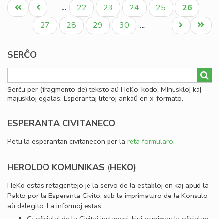
Pagination
se
Unua
Antaŭa
Paĝo
Paĝo
Paĝo
Paĝo
Aktuala
22
23
24
25
26
…
me
paĝo
paĝo
paĝo
pri
Paĝo
Paĝo
Paĝo
Paĝo
Next
Last
27
28
29
30
…
his
page
page
do
SERĈO
Serĉu per (fragmento de) teksto aŭ HeKo-kodo. Minuskloj kaj
majuskloj egalas. Esperantaj literoj ankaŭ en x-formato.
ESPERANTA CIVITANECO
Petu la esperantan civitanecon per la
reta formularo
.
HEROLDO KOMUNIKAS (HEKO)
HeKo estas retagentejo je la servo de la establoj en kaj apud la
Pakto por la Esperanta Civito, sub la imprimaturo de la Konsulo
aŭ delegito. La informoj estas:
C:
oﬁcialaj de la Civitaj instancoj, kiuj esprimas la oﬁcialan