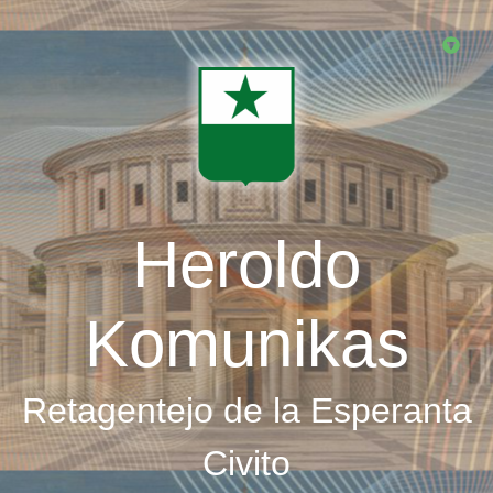
Skip
to
main
content
Heroldo
Komunikas
Retagentejo de la Esperanta
Civito