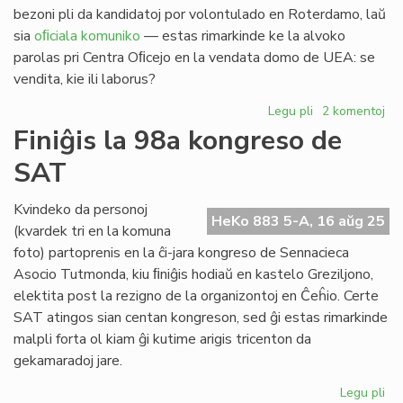
bezoni pli da kandidatoj por volontulado en Roterdamo, laŭ
sia
oﬁciala komuniko
— estas rimarkinde ke la alvoko
parolas pri Centra Oﬁcejo en la vendata domo de UEA: se
vendita, kie ili laborus?
Legu pli
pri
2 komentoj
TEJO
Finiĝis la 98a kongreso de
urĝe
SAT
bezonas
kandidatojn
por
Kvindeko da personoj
HeKo 883 5-A, 16 aŭg 25
volontulado
(kvardek tri en la komuna
foto) partoprenis en la ĉi-jara kongreso de Sennacieca
Asocio Tutmonda, kiu ﬁniĝis hodiaŭ en kastelo Greziljono,
elektita post la rezigno de la organizontoj en Ĉeĥio. Certe
SAT atingos sian centan kongreson, sed ĝi estas rimarkinde
malpli forta ol kiam ĝi kutime arigis tricenton da
gekamaradoj jare.
Legu pli
pri