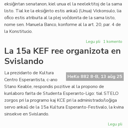
Afriko
eksiĝintan senatanon, kiel unua el la neelektitoj de la sama
listo. Tial ke la eksiĝinto estis ankaŭ (Unua) Vickonsulo, lia
oﬁco estis atribuita al la plej voĉdonita de la sama listo,
nome sen. Manuela Banco, konforme al la art. 20, par. 4 de
la Konstitucio.
Legu pli
pri
1 komento
Manuela
La 15a KEF ree organizota en
Blanco
Svislando
transprenas
la
oficon
La prezidanto de Kultura
HeKo 882 8-B, 13 aŭg 25
de
Centro Esperantista, c-ano
Vickonsulo
Stano Keable, respondis pozitive al la propono de
kunlaboro farita de Studenta Esperanto-Ligo: tial STELO
zorgos pri la programo kaj KCE pri la administrado/loĝiga
servo ankaŭ de la 15a Kultura Esperanto-Festivalo, la kvina
sinsekve en Svislando.
Legu pli
pri