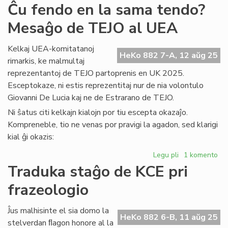
La
Ĉu fendo en la sama tendo?
15
Mesaĝo de TEJO al UEA
KE
re
or
Kelkaj UEA-komitatanoj
HeKo 882 7-A, 12 aŭg 25
en
rimarkis, ke malmultaj
Sv
reprezentantoj de TEJO partoprenis en UK 2025.
Esceptokaze, ni estis reprezentitaj nur de nia volontulo
Giovanni De Lucia kaj ne de Estrarano de TEJO.
Ni ŝatus citi kelkajn kialojn por tiu escepta okazaĵo.
Kompreneble, tio ne venas por pravigi la agadon, sed klarigi
kial ĝi okazis:
Legu pli
pri
1 komento
Ĉu
Traduka staĝo de KCE pri
fendo
frazeologio
en
la
sama
Ĵus malhisinte el sia domo la
HeKo 882 6-B, 11 aŭg 25
tendo?
stelverdan ﬂagon honore al la