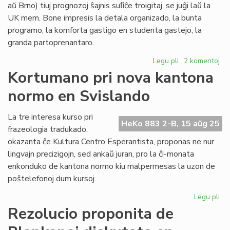
aŭ Brno) tiuj prognozoj ŝajnis suﬁĉe troigitaj, se juĝi laŭ la
UK mem. Bone impresis la detala organizado, la bunta
programo, la komforta gastigo en studenta gastejo, la
granda partoprenantaro.
Legu pli
pri
2 komentoj
UK
Kortumano pri nova kantona
en
normo en Svislando
Bruno:
novaj
kaj
La tre interesa kurso pri
HeKo 883 2-B, 15 aŭg 25
malnovaj
frazeologia tradukado,
kutimoj
okazanta ĉe Kultura Centro Esperantista, proponas ne nur
lingvajn precizigojn, sed ankaŭ juran, pro la ĉi-monata
enkonduko de kantona normo kiu malpermesas la uzon de
poŝtelefonoj dum kursoj.
Legu pli
pri
Ko
Rezolucio proponita de
pri
no