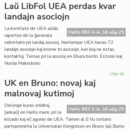
Fin
Laŭ LibFol UEA perdas kvar
la
landajn asociojn
98
ko
de
La komitato de UEA aŭdis
HeKo 883 4-A, 16 aŭg 25
SA
raporton de la ĝenerala
sekretario pri landaj asocioj. Nuntempe UEA havas 72
landajn asociojn kaj krome tri asociojn, kun kiuj ne estas
kontaktoj. Temas pri la asocioj en Ebura bordo, Estonio kaj
Norda Makedonio.
Legu pli
pri
La
UK en Bruno: novaj kaj
Lib
malnovaj kutimoj
UE
pe
kv
Delonge kuras onidiroj,
HeKo 883 3-A, 16 aŭg 25
la
[ankaŭ] en HeKo mem, pri la
aso
krizado kaj eĉ agonio de UEA. Tamen al ĉi tiu civitano
partopreninta la Universalan Kongreson en Bruno (aŭ Burno