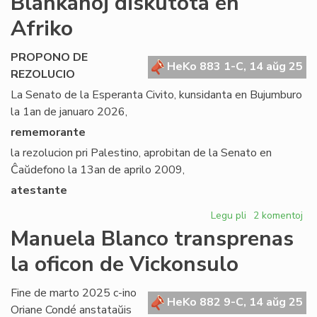
Blankanoj diskutota en
ka
Afriko
no
en
PROPONO DE
Sv
HeKo 883 1-C, 14 aŭg 25
REZOLUCIO
La Senato de la Esperanta Civito, kunsidanta en Bujumburo
la 1an de januaro 2026,
rememorante
la rezolucion pri Palestino, aprobitan de la Senato en
Ĉaŭdefono la 13an de aprilo 2009,
atestante
Legu pli
pri
2 komentoj
Rezolucio
Manuela Blanco transprenas
proponita
la oficon de Vickonsulo
de
Blankanoj
diskutota
Fine de marto 2025 c-ino
HeKo 882 9-C, 14 aŭg 25
en
Oriane Condé anstataŭis