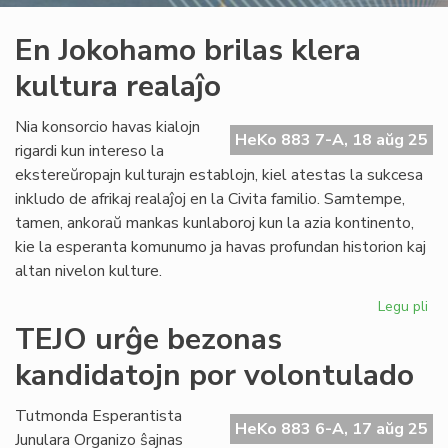
En Jokohamo brilas klera
kultura realaĵo
Nia konsorcio havas kialojn
HeKo 883 7-A, 18 aŭg 25
rigardi kun intereso la
ekstereŭropajn kulturajn establojn, kiel atestas la sukcesa
inkludo de afrikaj realaĵoj en la Civita familio. Samtempe,
tamen, ankoraŭ mankas kunlaboroj kun la azia kontinento,
kie la esperanta komunumo ja havas profundan historion kaj
altan nivelon kulture.
Legu pli
pri
En
TEJO urĝe bezonas
Jo
kandidatojn por volontulado
bri
kle
kul
Tutmonda Esperantista
HeKo 883 6-A, 17 aŭg 25
rea
Junulara Organizo ŝajnas