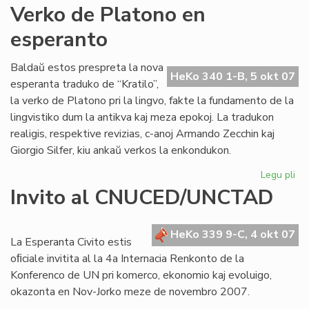
An
Verko de Platono en
Pol
esperanto
jar
po
Baldaŭ estos prespreta la nova
HeKo 340 1-B, 5 okt 07
esperanta traduko de “Kratilo”,
la verko de Platono pri la lingvo, fakte la fundamento de la
lingvistiko dum la antikva kaj meza epokoj. La tradukon
realigis, respektive revizias, c-anoj Armando Zecchin kaj
Giorgio Silfer, kiu ankaŭ verkos la enkondukon.
Legu pli
pri
Ve
Invito al CNUCED/UNCTAD
de
Pl
en
HeKo 339 9-C, 4 okt 07
La Esperanta Civito estis
es
oﬁciale invitita al la 4a Internacia Renkonto de la
Konferenco de UN pri komerco, ekonomio kaj evoluigo,
okazonta en Nov-Jorko meze de novembro 2007.