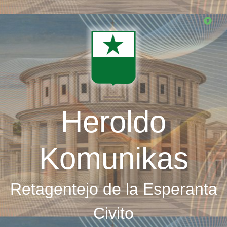
Skip
to
main
content
Heroldo
Komunikas
Retagentejo de la Esperanta
Civito