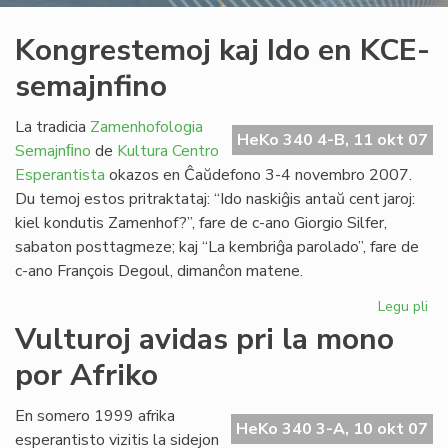
Kongrestemoj kaj Ido en KCE-
semajnfino
La tradicia
Zamenhofologia
HeKo 340 4-B, 11 okt 07
Semajnﬁno
de
Kultura Centro
Esperantista
okazos en Ĉaŭdefono 3-4 novembro 2007.
Du temoj estos pritraktataj: “Ido naskiĝis antaŭ cent jaroj:
kiel kondutis Zamenhof?”, fare de c-ano Giorgio Silfer,
sabaton posttagmeze; kaj “La kembriĝa parolado”, fare de
c-ano François Degoul, dimanĉon matene.
Legu pli
pri
Ko
Vulturoj avidas pri la mono
kaj
por Afriko
Ido
en
KC
En somero 1999 afrika
HeKo 340 3-A, 10 okt 07
se
esperantisto vizitis la sidejon