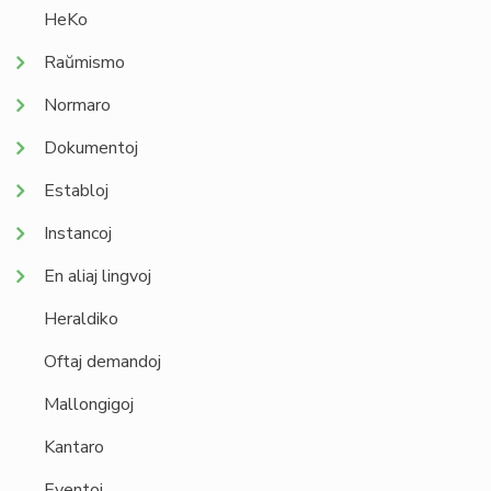
HeKo
Raŭmismo
Normaro
Dokumentoj
Establoj
Instancoj
En aliaj lingvoj
Heraldiko
Oftaj demandoj
Mallongigoj
Kantaro
Eventoj