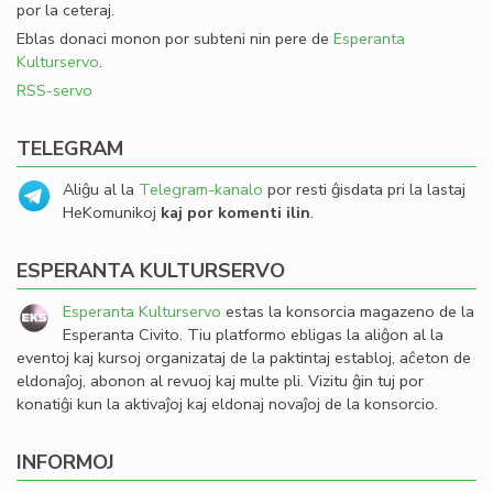
por la ceteraj.
Eblas donaci monon por subteni nin pere de
Esperanta
Kulturservo
.
RSS-servo
TELEGRAM
Aliĝu al la
Telegram-kanalo
por resti ĝisdata pri la lastaj
HeKomunikoj
kaj por komenti ilin
.
ESPERANTA KULTURSERVO
Esperanta Kulturservo
estas la konsorcia magazeno de la
Esperanta Civito. Tiu platformo ebligas la aliĝon al la
eventoj kaj kursoj organizataj de la paktintaj establoj, aĉeton de
eldonaĵoj, abonon al revuoj kaj multe pli. Vizitu ĝin tuj por
konatiĝi kun la aktivaĵoj kaj eldonaj novaĵoj de la konsorcio.
INFORMOJ