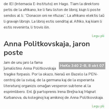
de IEI (Internacia E-Instituto) en Hago. Tiam la direktoro
petis de la afrikano, ke li faru liston de libroj, kiujn li poste
sendos al li. “Donacon oni ne rifuzas”. La afrikano elektis laŭ
li gravajn librojn. La libroj estis senditaj al Afriko, kaj kiam li
estis reveninta, li trovis ilin.
Legu pli
pri
Vul
Anna Politkovskaja, jaron
av
poste
pri
la
mo
Jam de unu jaro la fama
HeKo 340 2-B, 8 okt 07
po
ĵurnalistino Anna Politkovskaja
Afr
tragike forpasis. Por la okazo, hieraŭ en Bazelo la PEN-
centroj de la svisaj, de la germana kaj de la esperanta
literaturoj organizis omaĝan vesperon subtene al la
esprimlibero. Enl ĝi partoprenis Irena Breĵna kaj Majnat
Kurbanova, du koleginoj kaj amikinoj de Anna Politkovskaja.
Legu pli
pri