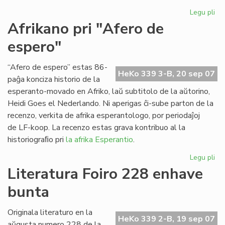
Legu pli
pri
Ap
Afrikano pri "Afero de
"Es
espero"
Tr
n-
ro
“Afero de espero” estas 86-
HeKo 339 3-B, 20 sep 07
21
paĝa konciza historio de la
esperanto-movado en Afriko, laŭ subtitolo de la aŭtorino,
Heidi Goes el Nederlando. Ni aperigas ĉi-sube parton de la
recenzo, verkita de afrika esperantologo, por periodaĵoj
de LF-koop. La recenzo estas grava kontribuo al la
historiograﬁo pri
la afrika Esperantio
.
Legu pli
pri
Af
Literatura Foiro 228 enhave
pri
bunta
"A
de
es
Originala literaturo en la
HeKo 339 2-B, 19 sep 07
aŭgusta numero 228 de la