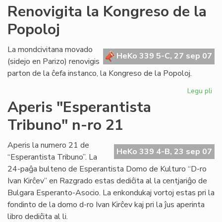
AR
Renovigita la Kongreso de la
tre
Popoloj
su
en
Po
La mondcivitana movado
HeKo 339 5-C, 27 sep 07
(sidejo en Parizo) renovigis
parton de la ĉefa instanco, la Kongreso de la Popoloj.
Legu pli
pri
Re
Aperis "Esperantista
la
Tribuno" n-ro 21
Ko
de
la
Aperis la numero 21 de
HeKo 339 4-B, 23 sep 07
Po
“Esperantista Tribuno”. La
24-paĝa bulteno de Esperantista Domo de Kulturo “D-ro
Ivan Kirĉev” en Razgrado estas dediĉita al la centjariĝo de
Bulgara Esperanto-Asocio. La enkondukaj vortoj estas pri la
fondinto de la domo d-ro Ivan Kirĉev kaj pri la ĵus aperinta
libro dediĉita al li.