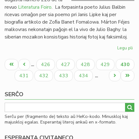
revuo
Literatura Foiro
. La forpasinta poeto Julius Balbin
ricevas omaĝon per sia poemo pri Janis Lipke kaj per
biograﬁa artikolo de Zoﬁa Banet Fornalowa. Márton Féjes
malkovras nekonatajn paĝojn el la vivo de Julio Baghy: la
siberian mozaikon konsistigas historiaj fotoj kaj faksimiloj.
Legu pli
pri
Lit
Pagination
Foi
Unua
Antaŭa
Paĝo
Paĝo
Paĝo
Paĝo
Aktual
426
427
428
429
430
…
22
paĝo
paĝo
paĝo
en
Paĝo
Paĝo
Paĝo
Paĝo
Next
Last
431
432
433
434
…
bu
page
page
SERĈO
Serĉu per (fragmento de) teksto aŭ HeKo-kodo. Minuskloj kaj
majuskloj egalas. Esperantaj literoj ankaŭ en x-formato.
ESPERANTA CIVITANECO