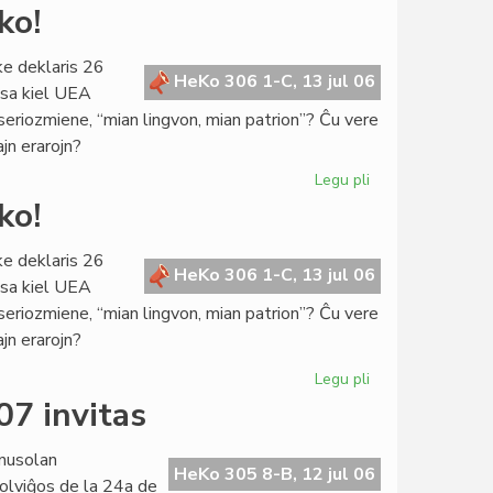
La
ko!
Konsulo
fariĝis
ke deklaris 26
universitata
HeKo 306 1-C, 13 jul 06
ksa kiel UEA
rektoro
 seriozmiene, “mian lingvon, mian patrion”? Ĉu vere
ajn erarojn?
Legu pli
pri
De
ko!
kia
pupitro
ke deklaris 26
venas
HeKo 306 1-C, 13 jul 06
ksa kiel UEA
la
 seriozmiene, “mian lingvon, mian patrion”? Ĉu vere
prediko!
ajn erarojn?
Legu pli
pri
De
07 invitas
kia
pupitro
nusolan
venas
HeKo 305 8-B, 12 jul 06
olviĝos de la 24a de