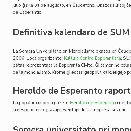
julio ĝis la 3a de aŭgusto, en Ĉaudefono. Okazos kursoj ĉe l
de Esperantio.
Definitiva kalendaro de SU
La Somera Universitato pri Mondialismo okazos en Ĉaŭdef
2006. Loka organizanto:
Kultura Centro Esperantista
. SU
estas reprezentata la Esperanta Civito. Ĝi tamen ne celas
de la mondialismo. Krome ĝi estas geopolitika klerigejo po
Heroldo de Esperanto raport
La populara informa gazeto
Heroldo de Esperanto
ĉeestos
korespondantoj gravajn eventojn de la kongresa sezono.
Somera universitato pri mon