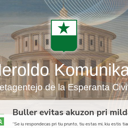
eroldo Komunik
etagentejo de la Esperanta Civi
Buller evitas akuzon pri mil
“Se iu respondecas pri tiu prunto, tiu estas mi, kiu estis ti