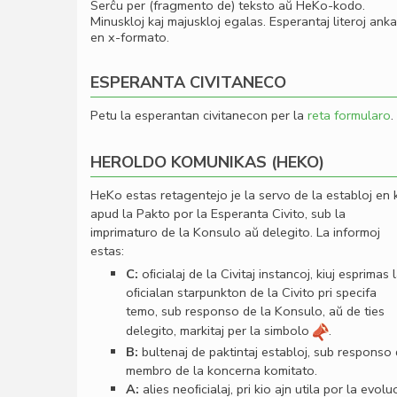
Serĉu per (fragmento de) teksto aŭ HeKo-kodo.
Minuskloj kaj majuskloj egalas. Esperantaj literoj ank
en x-formato.
ESPERANTA CIVITANECO
Petu la esperantan civitanecon per la
reta formularo
.
HEROLDO KOMUNIKAS (HEKO)
HeKo estas retagentejo je la servo de la establoj en 
apud la Pakto por la Esperanta Civito, sub la
imprimaturo de la Konsulo aŭ delegito. La informoj
estas:
C:
oﬁcialaj de la Civitaj instancoj, kiuj esprimas 
oﬁcialan starpunkton de la Civito pri specifa
temo, sub responso de la Konsulo, aŭ de ties
delegito, markitaj per la simbolo
.
B:
bultenaj de paktintaj establoj, sub responso
membro de la koncerna komitato.
A:
alies neoﬁcialaj, pri kio ajn utila por la evolu