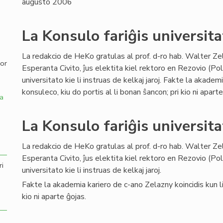
augusto 2006
,
La Konsulo fariĝis universita
La redakcio de HeKo gratulas al prof. d-ro hab. Walter Ze
por
Esperanta Civito, ĵus elektita kiel rektoro en Rezovio (Po
universitato kie li instruas de kelkaj jaroj. Fakte la akadem
konsuleco, kiu do portis al li bonan ŝancon; pri kio ni aparte
a
La Konsulo fariĝis universita
La redakcio de HeKo gratulas al prof. d-ro hab. Walter Ze
Esperanta Civito, ĵus elektita kiel rektoro en Rezovio (Po
ri
universitato kie li instruas de kelkaj jaroj.
Fakte la akademia kariero de c-ano Zelazny koincidis kun lia
kio ni aparte ĝojas.