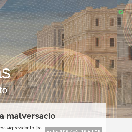
as
to
da malversacio
ama vicprezidanto [kaj
HeKo 306 4-A, 16 jul 06