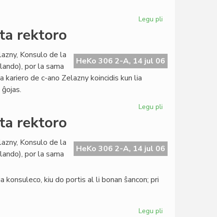
pri
evoluigo
Legu pli
pri
La
ta rektoro
Civita
banko
lazny, Konsulo de la
en
HeKo 306 2-A, 14 jul 06
llando), por la sama
konferenco
ia kariero de c-ano Zelazny koincidis kun lia
pri
 ĝojas.
evoluigo
Legu pli
pri
La
ta rektoro
Konsulo
fariĝis
lazny, Konsulo de la
universitata
HeKo 306 2-A, 14 jul 06
llando), por la sama
rektoro
 konsuleco, kiu do portis al li bonan ŝancon; pri
Legu pli
pri