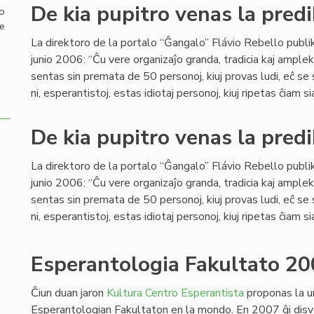
De kia pupitro venas la predi
mo
de
La direktoro de la portalo “Ĝangalo” Flávio Rebello publi
junio 2006: “Ĉu vere organizaĵo granda, tradicia kaj ample
sentas sin premata de 50 personoj, kiuj provas ludi, eĉ se
ni, esperantistoj, estas idiotaj personoj, kiuj ripetas ĉiam si
De kia pupitro venas la predi
La direktoro de la portalo “Ĝangalo” Flávio Rebello publi
junio 2006: “Ĉu vere organizaĵo granda, tradicia kaj ample
sentas sin premata de 50 personoj, kiuj provas ludi, eĉ se
ni, esperantistoj, estas idiotaj personoj, kiuj ripetas ĉiam si
Esperantologia Fakultato 20
Ĉiun duan jaron
Kultura Centro Esperantista
proponas la u
Esperantologian Fakultaton en la mondo. En 2007 ĝi disv