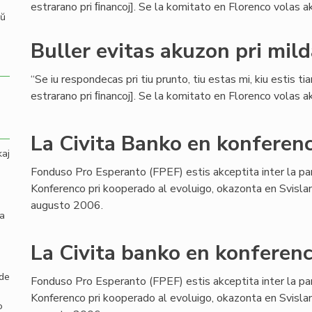
estrarano pri ﬁnancoj]. Se la komitato en Florenco volas aku
aŭ
Buller evitas akuzon pri mil
“Se iu respondecas pri tiu prunto, tiu estas mi, kiu estis ti
estrarano pri ﬁnancoj]. Se la komitato en Florenco volas aku
La Civita Banko en konferenc
kaj
Fonduso Pro Esperanto (FPEF) estis akceptita inter la pa
Konferenco pri kooperado al evoluigo, okazonta en Svisla
augusto 2006.
la
La Civita banko en konferenc
 de
Fonduso Pro Esperanto (FPEF) estis akceptita inter la pa
Konferenco pri kooperado al evoluigo, okazonta en Svisla
o