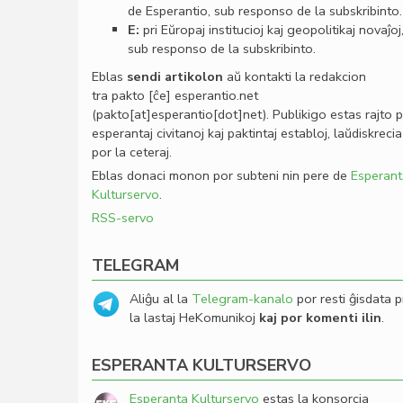
de Esperantio, sub responso de la subskribinto.
E:
pri Eŭropaj institucioj kaj geopolitikaj novaĵoj
sub responso de la subskribinto.
Eblas
sendi
artikolon
aŭ kontakti la redakcion
tra
pakto
[ĉe]
esperantio
.
net
(pakto[at]esperantio[dot]net)
. Publikigo estas rajto 
esperantaj civitanoj kaj paktintaj establoj, laŭdiskrecia
por la ceteraj.
Eblas donaci monon por subteni nin pere de
Esperant
Kulturservo
.
RSS-servo
TELEGRAM
Aliĝu al la
Telegram-kanalo
por resti ĝisdata p
la lastaj HeKomunikoj
kaj por komenti ilin
.
ESPERANTA KULTURSERVO
Esperanta Kulturservo
estas la konsorcia