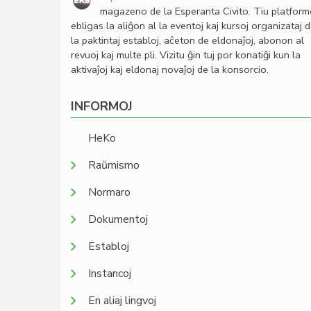
magazeno de la Esperanta Civito. Tiu platfor
ebligas la aliĝon al la eventoj kaj kursoj organizataj 
la paktintaj establoj, aĉeton de eldonaĵoj, abonon al
revuoj kaj multe pli. Vizitu ĝin tuj por konatiĝi kun la
aktivaĵoj kaj eldonaj novaĵoj de la konsorcio.
INFORMOJ
HeKo
Raŭmismo
Normaro
Dokumentoj
Establoj
Instancoj
En aliaj lingvoj