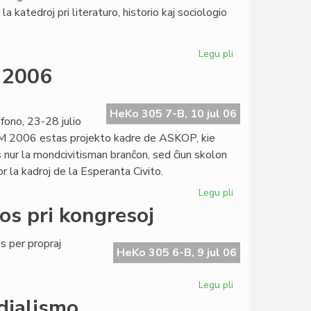
la
a katedroj pri literaturo, historio kaj sociologio
prediko!
Legu pli
pri
Esperantologia
M 2006
Fakultato
2007
invitas
HeKo 305 7-B, 10 jul 06
ono, 23-28 julio
M 2006 estas projekto kadre de ASKOP, kie
 nur la mondcivitisman branĉon, sed ĉiun skolon
r la kadroj de la Esperanta Civito.
Legu pli
pri
Definitiva
os pri kongresoj
kalendaro
de
 per propraj
SUM
HeKo 305 6-B, 9 jul 06
2006
Legu pli
pri
Heroldo
dialismo