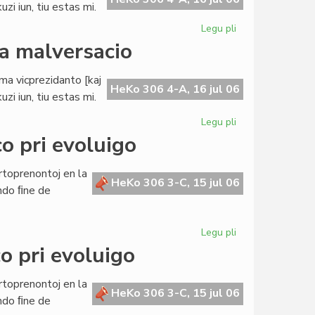
zi iun, tiu estas mi.
Legu pli
pri
Buller
da malversacio
evitas
akuzon
ama vicprezidanto [kaj
pri
HeKo 306 4-A, 16 jul 06
zi iun, tiu estas mi.
milda
malversacio
Legu pli
pri
Buller
o pri evoluigo
evitas
akuzon
rtoprenontoj en la
pri
HeKo 306 3-C, 15 jul 06
ndo ﬁne de
milda
malversacio
Legu pli
pri
La
o pri evoluigo
Civita
Banko
rtoprenontoj en la
en
HeKo 306 3-C, 15 jul 06
ndo ﬁne de
konferenco