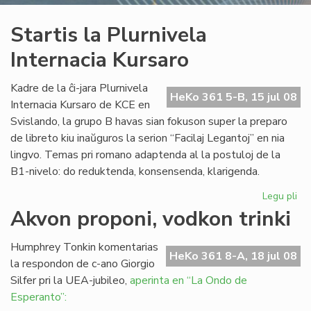
Startis la Plurnivela
Internacia Kursaro
Kadre de la ĉi-jara Plurnivela
HeKo 361 5-B, 15 jul 08
Internacia Kursaro de KCE en
Svislando, la grupo B havas sian fokuson super la preparo
de libreto kiu inaŭguros la serion “Facilaj Legantoj” en nia
lingvo. Temas pri romano adaptenda al la postuloj de la
B1-nivelo: do reduktenda, konsensenda, klarigenda.
Legu pli
pri
Sta
Akvon proponi, vodkon trinki
la
Plu
Humphrey Tonkin komentarias
Int
HeKo 361 8-A, 18 jul 08
la respondon de c-ano Giorgio
Ku
Silfer pri la UEA-jubileo,
aperinta en “La Ondo de
Esperanto”: