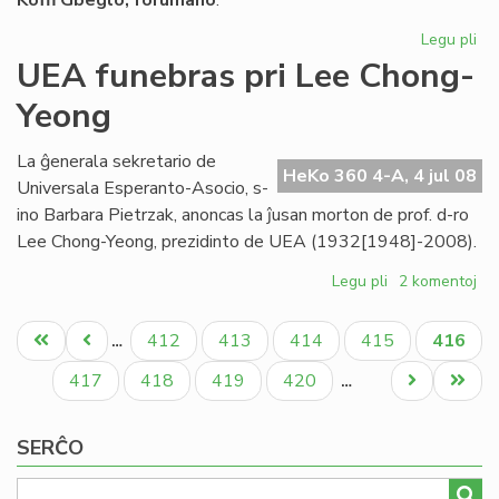
Koﬃ Gbeglo, forumano
:
Legu pli
pri
La
UEA funebras pri Lee Chong-
On
Yeong
int
nia
pa
La ĝenerala sekretario de
HeKo 360 4-A, 4 jul 08
Universala Esperanto-Asocio, s-
ino Barbara Pietrzak, anoncas la ĵusan morton de prof. d-ro
Lee Chong-Yeong, prezidinto de UEA (1932[1948]-2008).
Legu pli
pri
2 komentoj
UEA
Pagination
funebras
Unua
Antaŭa
Paĝo
Paĝo
Paĝo
Paĝo
Aktual
412
413
414
415
416
…
pri
paĝo
paĝo
paĝo
Lee
Paĝo
Paĝo
Paĝo
Paĝo
Next
Last
417
418
419
420
…
Chong-
page
page
Yeong
SERĈO