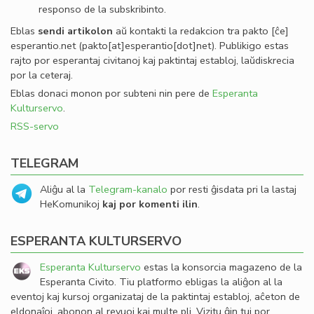
responso de la subskribinto.
Eblas
sendi
artikolon
aŭ kontakti la redakcion tra
pakto
[ĉe]
esperantio
.
net
(pakto[at]esperantio[dot]net)
. Publikigo estas
rajto por esperantaj civitanoj kaj paktintaj establoj, laŭdiskrecia
por la ceteraj.
Eblas donaci monon por subteni nin pere de
Esperanta
Kulturservo
.
RSS-servo
TELEGRAM
Aliĝu al la
Telegram-kanalo
por resti ĝisdata pri la lastaj
HeKomunikoj
kaj por komenti ilin
.
ESPERANTA KULTURSERVO
Esperanta Kulturservo
estas la konsorcia magazeno de la
Esperanta Civito. Tiu platformo ebligas la aliĝon al la
eventoj kaj kursoj organizataj de la paktintaj establoj, aĉeton de
eldonaĵoj, abonon al revuoj kaj multe pli. Vizitu ĝin tuj por