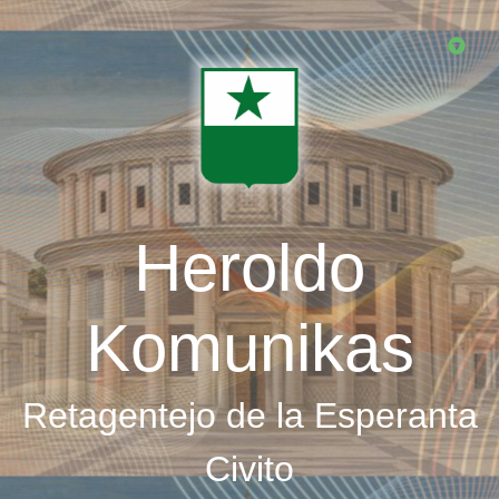
Skip
to
main
content
Heroldo
Komunikas
Retagentejo de la Esperanta
Civito