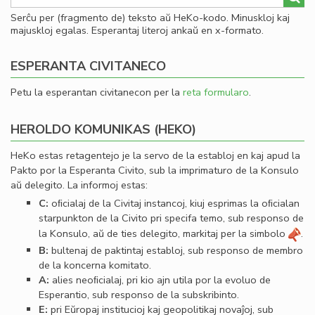
Serĉu per (fragmento de) teksto aŭ HeKo-kodo. Minuskloj kaj
majuskloj egalas. Esperantaj literoj ankaŭ en x-formato.
ESPERANTA CIVITANECO
Petu la esperantan civitanecon per la
reta formularo
.
HEROLDO KOMUNIKAS (HEKO)
HeKo estas retagentejo je la servo de la establoj en kaj apud la
Pakto por la Esperanta Civito, sub la imprimaturo de la Konsulo
aŭ delegito. La informoj estas:
C:
oﬁcialaj de la Civitaj instancoj, kiuj esprimas la oﬁcialan
starpunkton de la Civito pri specifa temo, sub responso de
la Konsulo, aŭ de ties delegito, markitaj per la simbolo
.
B:
bultenaj de paktintaj establoj, sub responso de membro
de la koncerna komitato.
A:
alies neoﬁcialaj, pri kio ajn utila por la evoluo de
Esperantio, sub responso de la subskribinto.
E:
pri Eŭropaj institucioj kaj geopolitikaj novaĵoj, sub