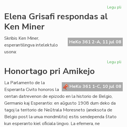
Legu pli
pri
"L
Elena Grisafi respondas al
de
Ken Miner
ne
ko
de
Skribis Ken Miner,
HeKo 361 2-A, 11 jul 08
esperantilingva intelektulo
usona:
Legu pli
pri
El
Honortago pri Amikejo
Gri
re
La Parlamento de la
al
HeKo 361 1-C, 10 jul 08
Esperanta Civito honoros la
Ke
centan datrevenon de epizodo en la historio de Belgio,
Mi
Germanio kaj Esperantio: en aŭgusto 1908 dum deko da
tagoj la teritorio de Neŭtrala Moresneto (aneksota de
Belgio post la unua mondmilito) estis sendependa ŝtato
kun esperanto kiel oﬁciala lingvo. La efemera, ne