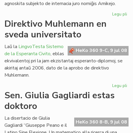
agnoskita subjekto de internacia juro nomiĝis Amikejo.
Legu pli
pri
Ho
Direktivo Muhlemann en
pri
sveda universitato
Am
Laŭ la
LingvoTesta Sistemo
HeKo 360 9-C, 9 jul 08
de la Esperanta Civito
, eblas
ekvivalentoj pri la jam ekzistantaj esperanto-diplomoj, se
akiritaj antaŭ 2006, dato de la aprobo de direktivo
Muhlemann.
Legu pli
pri
Dir
Sen. Giulia Gagliardi estas
Mu
doktoro
en
sv
uni
La disertacio de Giulia
HeKo 360 8-B, 9 jul 08
Gagliardi “Giuseppe Peano e il
Latino Sine Flexione. Un matematico alla ricerca di una