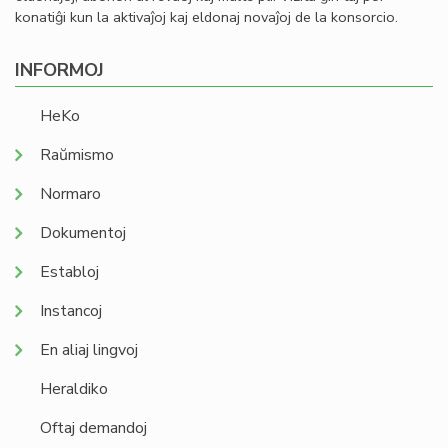
konatiĝi kun la aktivaĵoj kaj eldonaj novaĵoj de la konsorcio.
INFORMOJ
HeKo
Raŭmismo
Normaro
Dokumentoj
Establoj
Instancoj
En aliaj lingvoj
Heraldiko
Oftaj demandoj