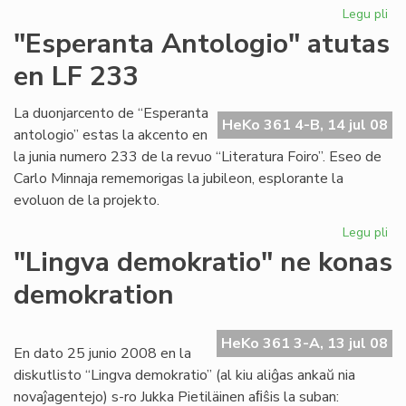
Legu pli
pri
Ak
"Esperanta Antologio" atutas
pro
en LF 233
vo
tri
La duonjarcento de “Esperanta
HeKo 361 4-B, 14 jul 08
antologio” estas la akcento en
la junia numero 233 de la revuo “Literatura Foiro”. Eseo de
Carlo Minnaja rememorigas la jubileon, esplorante la
evoluon de la projekto.
Legu pli
pri
"E
"Lingva demokratio" ne konas
An
demokration
at
en
LF
HeKo 361 3-A, 13 jul 08
23
En dato 25 junio 2008 en la
diskutlisto “Lingva demokratio” (al kiu aliĝas ankaŭ nia
novaĵagentejo) s-ro Jukka Pietiläinen aﬁŝis la suban: