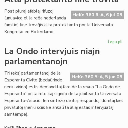
Ho
Di
Post pluraj afablaj rifuzoj
da
HeKo 360 6-A, 6 jul 08
(unuavice el la reĝa nederlanda
la
familio) ﬁne troviĝis alta protektanto por la Universala
Ko
Kongreso en Roterdamo.
Legu pli
pri
Al
La Ondo intervjuis niajn
pr
parlamentanojn
fin
tro
Tri (eks)parlamentanoj de la
HeKo 360 5-A, 5 jun 08
Esperanta Civito (bedaŭrinde
neniu virino) estis demanditaj fare de la revuo “La Ondo de
Esperanto” pri la rolo kaj signifo de la jubileanta Universala
Esperanto-Asocio. Jen sintezo de iliaj respondoj, donitaj kiel
privatuloj (neniu sciis ke ankaŭ la aliaj estas intervjuataj
samtempe).