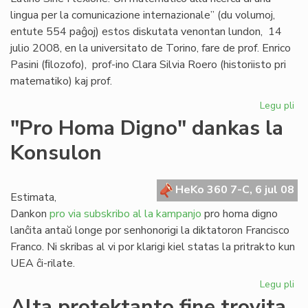
lingua per la comunicazione internazionale” (du volumoj,
entute 554 paĝoj) estos diskutata venontan lundon, 14
julio 2008, en la universitato de Torino, fare de prof. Enrico
Pasini (ﬁlozofo), prof-ino Clara Silvia Roero (historiisto pri
matematiko) kaj prof.
Legu pli
pri
Se
"Pro Homa Digno" dankas la
Giu
Konsulon
Gag
es
do
HeKo 360 7-C, 6 jul 08
Estimata,
Dankon
pro via subskribo al la kampanjo
pro homa digno
lanĉita antaŭ longe por senhonorigi la diktatoron Francisco
Franco. Ni skribas al vi por klarigi kiel statas la pritrakto kun
UEA ĉi-rilate.
Legu pli
pri
"P
Alta protektanto fine trovita